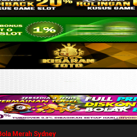
Bola Merah Sydney