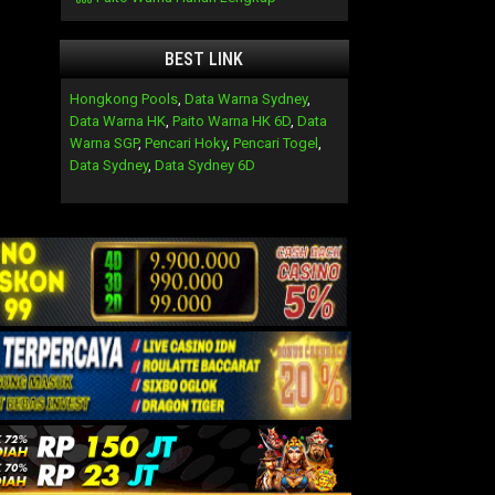
BEST LINK
Hongkong Pools
,
Data Warna Sydney
,
Data Warna HK
,
Paito Warna HK 6D
,
Data
Warna SGP
,
Pencari Hoky
,
Pencari Togel
,
Data Sydney
,
Data Sydney 6D