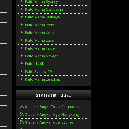
Paito Warna Sydney
Paito Warna Cambodia
Paito Warna Bullseye
Paito Warna Pcso
Paito Warna Korea
Paito Warna Laos
Paito Warna Taipei
Paito Warna Nevada
Paito HK 6D
Paito Sydney 6D
Paito Warna Lengkap
STATISTIK TOGEL
Statistik Angka Togel Singapore
Statistik Angka Togel Hongkong
Statistik Angka Togel Sydney