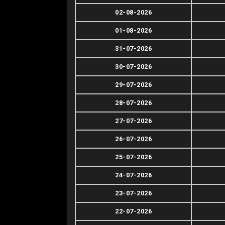
02-08-2026
01-08-2026
31-07-2026
30-07-2026
29-07-2026
28-07-2026
27-07-2026
26-07-2026
25-07-2026
24-07-2026
23-07-2026
22-07-2026