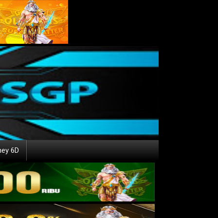
ney 6D