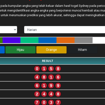
ada kumpulan angka yang telah keluar dalam hasil togel Sydney pada perio
untuk mengidentifikasi angka-angka yang berpotensi muncul kembali atau mu
a untuk merumuskan prediksi yang lebih akurat, sehingga dapat meningkatkan
Hijau
Orange
Hitam
RESULT
0
1
5
8
4
8
1
6
6
1
9
9
2
4
4
8
7
0
3
7