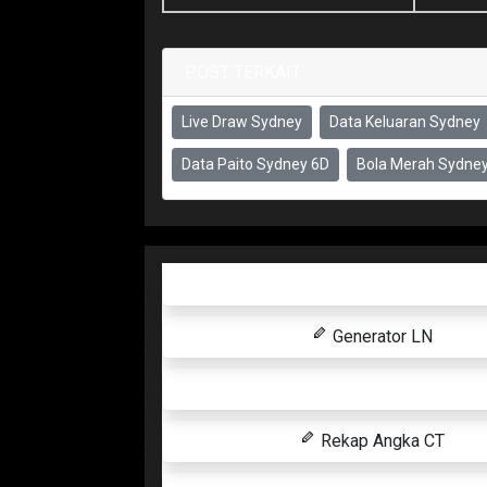
POST TERKAIT
Live Draw Sydney
Data Keluaran Sydney
Data Paito Sydney 6D
Bola Merah Sydne
Generator LN
Rekap Angka CT