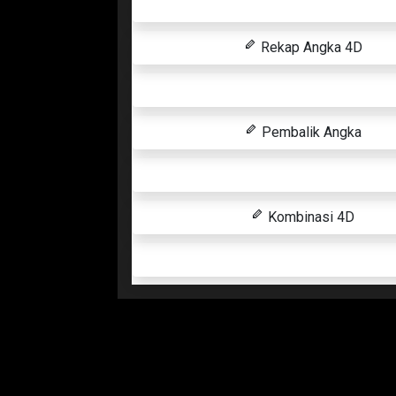
Rekap Angka 4D
Pembalik Angka
Kombinasi 4D