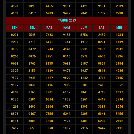
4973
9895
4165
9531
4421
9951
2689
4103
6417
6283
9497
7841
1772
2738
TAHUN 2023
SEN
SEL
RAB
KAM
JUM
SAB
MIN
0201
7545
7683
9133
5756
2457
1734
2250
4711
6171
1341
1917
8201
8489
3055
0472
3744
4943
5239
2850
2042
0260
0076
8951
0316
0579
6600
8236
0661
1760
9135
3691
2187
8937
3954
3027
3159
1119
9479
9927
6816
4086
7507
6943
1467
9822
1242
4714
7195
9997
9830
9196
7015
6101
2416
5622
4068
0765
0901
6107
9843
4715
1397
0356
6281
6314
1932
0261
6417
3794
1265
1690
3106
9782
8395
3089
8046
8878
0467
7556
6244
7305
6041
5456
0951
8005
0608
7974
8303
6295
2402
7487
6653
5078
1892
2916
9442
7191