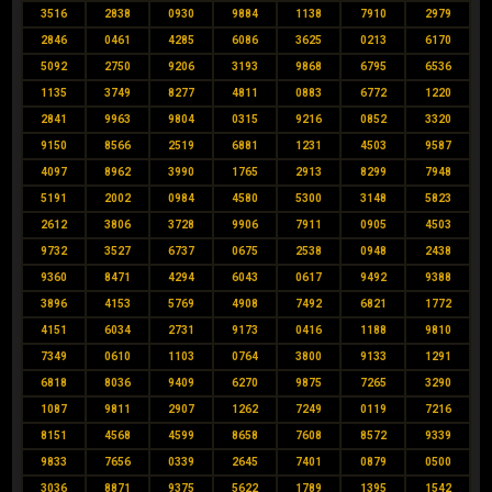
3516
2838
0930
9884
1138
7910
2979
2846
0461
4285
6086
3625
0213
6170
5092
2750
9206
3193
9868
6795
6536
1135
3749
8277
4811
0883
6772
1220
2841
9963
9804
0315
9216
0852
3320
9150
8566
2519
6881
1231
4503
9587
4097
8962
3990
1765
2913
8299
7948
5191
2002
0984
4580
5300
3148
5823
2612
3806
3728
9906
7911
0905
4503
9732
3527
6737
0675
2538
0948
2438
9360
8471
4294
6043
0617
9492
9388
3896
4153
5769
4908
7492
6821
1772
4151
6034
2731
9173
0416
1188
9810
7349
0610
1103
0764
3800
9133
1291
6818
8036
9409
6270
9875
7265
3290
1087
9811
2907
1262
7249
0119
7216
8151
4568
4599
8658
7608
8572
9339
9833
7656
0339
2645
7401
0879
0500
3036
8871
9375
5622
1789
1395
1542