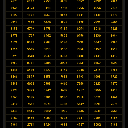
7675
6907
4253
0035
3652
4892
2801
9948
4573
5120
7738
9256
4554
2238
8127
1102
6565
8044
8341
1148
3279
2099
7336
4326
4074
1190
2093
2364
3155
6749
8473
5187
6254
8216
7225
1779
1707
6462
5802
6450
8136
1094
4126
0037
8705
5346
2539
0647
2300
4256
5605
5815
9936
7558
3157
4597
6723
3648
2537
0393
0408
2133
1417
3905
0581
3384
3254
0258
6857
4529
1846
3340
9427
8747
7246
2313
4286
3466
3877
8853
7033
8993
1008
9729
3498
6602
7988
0466
7260
0120
4277
5723
2479
7242
4635
1717
7856
1013
3265
9055
5901
3576
2518
3671
4062
5312
7682
6570
6398
6832
0591
2678
0343
2416
3022
1292
0036
5548
7561
0167
4386
5200
6308
0747
7765
8103
7801
2713
3424
9888
4727
5282
7183