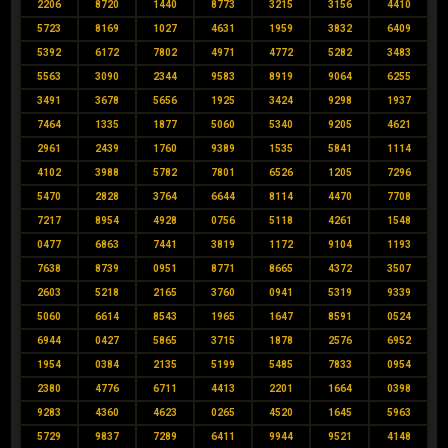
2206
8720
1440
8773
3215
3156
4410
5723
8169
1027
4631
1959
3832
6409
5392
6172
7802
4971
4772
5282
3483
5563
3090
2344
9583
8919
9064
6255
3491
3678
5656
1925
3424
9298
1937
7464
1335
1877
5060
5340
9205
4621
2961
2439
1760
9389
1535
5841
1114
4102
3988
5782
7801
6526
1205
7296
5470
2828
3764
6644
8114
4470
7708
7217
8954
4928
0756
5118
4261
1548
0477
6863
7441
3819
1172
9104
1193
7638
8739
0951
8771
8665
4372
3507
2603
5218
2165
3760
0941
5319
9339
5060
6614
8543
1965
1647
8591
0524
6944
0427
5865
3715
1878
2576
6952
1954
0384
2135
5199
5485
7833
0954
2380
4776
6711
4413
2201
1664
0398
9283
4360
4623
0265
4520
1645
5963
5729
9837
7289
6411
9944
9521
4148