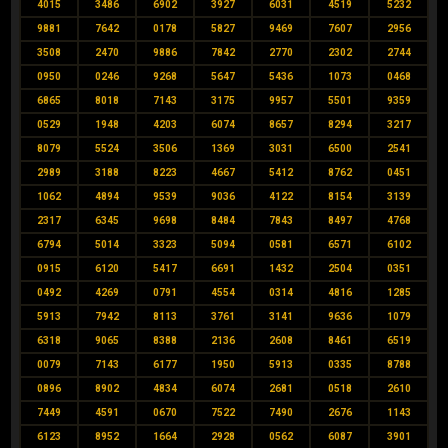
4015
3486
6902
3927
6031
4519
5232
9881
7642
0178
5827
9469
7607
2956
3508
2470
9886
7842
2770
2302
2744
0950
0246
9268
5647
5436
1073
0468
6865
8018
7143
3175
9957
5501
9359
0529
1948
4203
6074
8657
8294
3217
8079
5524
3506
1369
3031
6500
2541
2989
3188
8223
4667
5412
8762
0451
1062
4894
9539
9036
4122
8154
3139
2317
6345
9698
8484
7843
8497
4768
6794
5014
3323
5094
0581
6571
6102
0915
6120
5417
6691
1432
2504
0351
0492
4269
0791
4554
0314
4816
1285
5913
7942
8113
3761
3141
9636
1079
6318
9065
8388
2136
2608
8461
6519
0079
7143
6177
1950
5913
0335
8788
0896
8902
4834
6074
2681
0518
2610
7449
4591
0670
7522
7490
2676
1143
6123
8952
1664
2928
0562
6087
3901