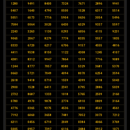
1280
9491
8400
7324
7671
2896
9941
0407
1640
4790
0500
1528
6317
5514
5051
6573
7716
5904
0636
3054
5496
7584
0064
3020
6430
6329
9337
5597
2243
3263
1130
0293
6056
4115
9231
9065
2067
8279
7774
8335
3557
1835
0333
6720
6217
6706
9157
4555
4816
4411
9538
8150
1122
4308
1245
4107
4381
8312
9947
7864
1519
7716
9089
1244
8777
7057
8580
5329
3681
5370
0663
5721
7049
4094
8070
6254
3594
2618
9418
0710
1559
4399
6118
5043
2900
1528
6411
2341
0795
2886
5039
2732
8687
1333
1018
5765
2509
2160
0780
4970
9878
2774
6910
0809
3164
4776
0365
9375
4536
3830
4561
4561
7192
6060
3658
7481
7052
3073
7212
6311
0456
6710
2049
0384
4066
3769
5005
0957
7397
6116
2484
3912
1071