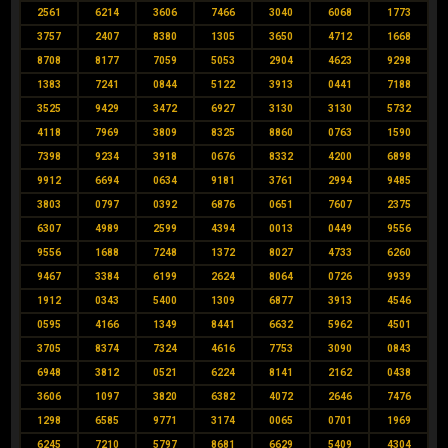
2561
6214
3606
7466
3040
6068
1773
3757
2407
8380
1305
3650
4712
1668
8708
8177
7059
5053
2904
4623
9298
1383
7241
0844
5122
3913
0441
7188
3525
9429
3472
6927
3130
3130
5732
4118
7969
3809
8325
8860
0763
1590
7398
9234
3918
0676
8332
4200
6898
9912
6694
0634
9181
3761
2994
9485
3803
0797
0392
6876
0651
7607
2375
6307
4989
2599
4394
0013
0449
9556
9556
1688
7248
1372
8027
4733
6260
9467
3384
6199
2624
8064
0726
9939
1912
0343
5400
1309
6877
3913
4546
0595
4166
1349
8441
6632
5962
4501
3705
8374
7324
4616
7753
3090
0843
6948
3812
0521
6224
8141
2162
0438
3606
1097
3820
6382
4072
2646
7476
1298
6585
9771
3174
0065
0701
1969
6245
7210
5797
8681
6629
5409
4304