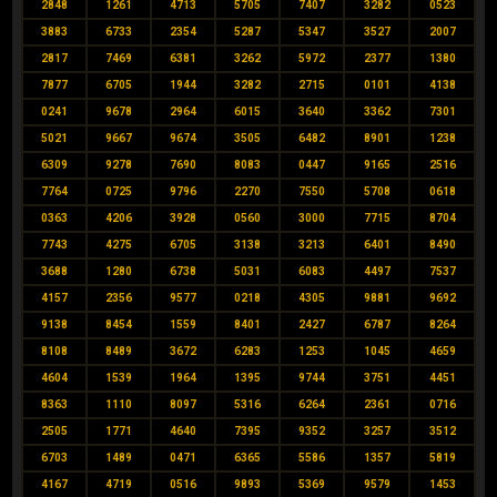
2848
1261
4713
5705
7407
3282
0523
3883
6733
2354
5287
5347
3527
2007
2817
7469
6381
3262
5972
2377
1380
7877
6705
1944
3282
2715
0101
4138
0241
9678
2964
6015
3640
3362
7301
5021
9667
9674
3505
6482
8901
1238
6309
9278
7690
8083
0447
9165
2516
7764
0725
9796
2270
7550
5708
0618
0363
4206
3928
0560
3000
7715
8704
7743
4275
6705
3138
3213
6401
8490
3688
1280
6738
5031
6083
4497
7537
4157
2356
9577
0218
4305
9881
9692
9138
8454
1559
8401
2427
6787
8264
8108
8489
3672
6283
1253
1045
4659
4604
1539
1964
1395
9744
3751
4451
8363
1110
8097
5316
6264
2361
0716
2505
1771
4640
7395
9352
3257
3512
6703
1489
0471
6365
5586
1357
5819
4167
4719
0516
9893
5369
9579
1453