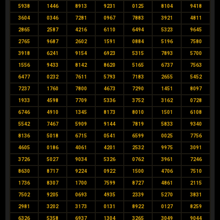
5938
1446
8913
9231
0125
8104
9418
3604
0346
7281
0967
7883
3921
4811
2865
2587
4216
6110
6494
5323
9645
2765
9687
2602
1591
0884
5196
7580
3918
6241
9154
6923
5315
7893
5700
1556
9433
8142
8620
5165
6737
7563
6477
0232
7611
5793
7183
2655
5452
7237
1760
7800
4673
7290
1451
8097
1933
4598
7709
5336
3752
3162
0728
6746
4910
1345
8173
8010
1501
6108
5542
7467
5909
9144
7819
5833
9340
8136
5018
6715
0541
6599
0025
7756
4605
0186
4061
4201
2532
9975
3091
3726
5027
9034
5326
0762
3961
7246
8630
8717
9224
0922
1500
4706
7510
1736
8307
1700
7599
8727
4861
2115
7502
9205
0693
4935
2339
5270
3831
2981
3202
3173
0131
8922
0127
8259
6326
5358
6937
1304
3265
3049
9044