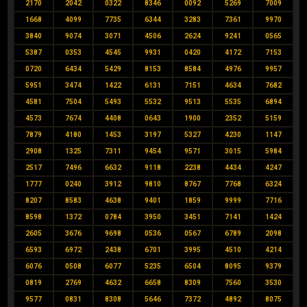
2170
2042
0322
8346
0092
5269
7009
1668
4099
7735
6344
3283
7361
9970
3840
9074
3071
4506
2624
9241
0565
5387
0353
4545
9931
0420
4172
7153
0720
6434
5429
8153
8584
4976
9957
5951
3474
1422
6131
7151
4634
7682
4581
7504
5493
5532
9513
5535
6894
4573
7674
4408
0643
1900
2352
5159
7879
4180
1453
3197
5327
4230
1147
2908
1325
7311
9454
9571
3015
5984
2517
7496
6632
9118
2238
4434
4247
1777
0240
3912
9810
8767
7768
6324
8207
8583
4638
9401
1859
9999
7716
8598
1372
0784
3950
3451
7141
1424
2605
3676
9698
0536
0567
6789
2098
6593
6972
2438
6701
3995
4510
4214
6076
0508
6077
5235
6504
8095
9379
0819
2769
4632
6658
8309
7560
3530
9577
0831
8308
5646
7372
4892
8075