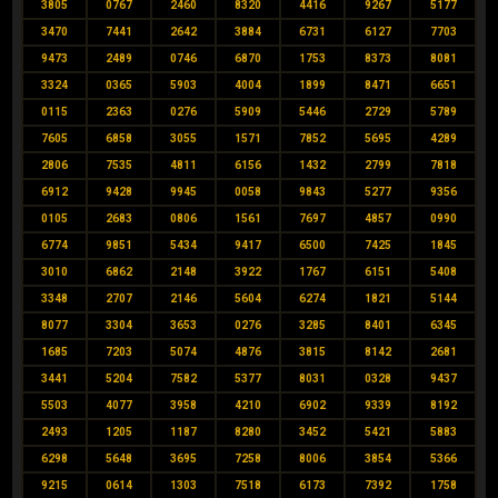
3805
0767
2460
8320
4416
9267
5177
3470
7441
2642
3884
6731
6127
7703
9473
2489
0746
6870
1753
8373
8081
3324
0365
5903
4004
1899
8471
6651
0115
2363
0276
5909
5446
2729
5789
7605
6858
3055
1571
7852
5695
4289
2806
7535
4811
6156
1432
2799
7818
6912
9428
9945
0058
9843
5277
9356
0105
2683
0806
1561
7697
4857
0990
6774
9851
5434
9417
6500
7425
1845
3010
6862
2148
3922
1767
6151
5408
3348
2707
2146
5604
6274
1821
5144
8077
3304
3653
0276
3285
8401
6345
1685
7203
5074
4876
3815
8142
2681
3441
5204
7582
5377
8031
0328
9437
5503
4077
3958
4210
6902
9339
8192
2493
1205
1187
8280
3452
5421
5883
6298
5648
3695
7258
8006
3854
5366
9215
0614
1303
7518
6173
7392
1758