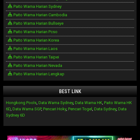
Paito Warna Harian Sydney
Paito Warna Harian Cambodia
Paito Warna Harian Bullseye
Paito Warna Harian Pcso
Paito Warna Harian Korea
Paito Warna Harian Laos
Paito Warna Harian Taipei
Paito Warna Harian Nevada
Paito Warna Harian Lengkap
BEST LINK
Hongkong Pools
,
Data Warna Sydney
,
Data Warna HK
,
Paito Warna HK
6D
,
Data Warna SGP
,
Pencari Hoky
,
Pencari Togel
,
Data Sydney
,
Data
Sydney 6D