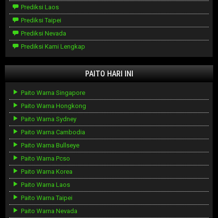
Prediksi Laos
Prediksi Taipei
Prediksi Nevada
Prediksi Kami Lengkap
PAITO HARI INI
Paito Warna Singapore
Paito Warna Hongkong
Paito Warna Sydney
Paito Warna Cambodia
Paito Warna Bullseye
Paito Warna Pcso
Paito Warna Korea
Paito Warna Laos
Paito Warna Taipei
Paito Warna Nevada