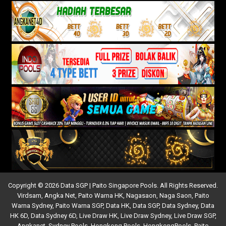
Copyright © 2026 Data SGP | Paito Singapore Pools. All Rights Reserved.
Virdsam
,
Angka Net
,
Paito Warna HK
,
Nagasaon
,
Naga Saon
,
Paito
Warna Sydney
,
Paito Warna SGP
,
Data HK
,
Data SGP
,
Data Sydney
,
Data
HK 6D
,
Data Sydney 6D
,
Live Draw HK
,
Live Draw Sydney
,
Live Draw SGP
,
Angkanet
,
Sydney Pools
,
Hongkong Pools
,
HongkongPools
,
Paito