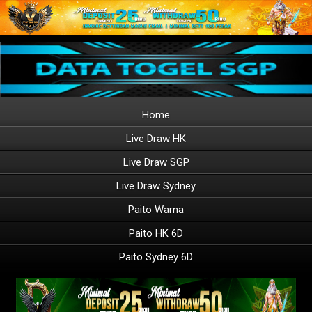
Home
Live Draw HK
Live Draw SGP
Live Draw Sydney
Paito Warna
Paito HK 6D
Paito Sydney 6D