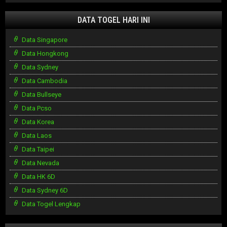
DATA TOGEL HARI INI
Data Singapore
Data Hongkong
Data Sydney
Data Cambodia
Data Bullseye
Data Pcso
Data Korea
Data Laos
Data Taipei
Data Nevada
Data HK 6D
Data Sydney 6D
Data Togel Lengkap