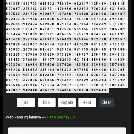
9
9
1
3
6
5
2
4
9
0
7
0
3
3
6
1
5
4
0
2
2
7
5
0
1
9
9
9
0
9
2
1
1
7
8
1
2
5
4
6
9
6
2
4
8
6
1
5
6
5
2
0
8
3
7
1
2
7
5
2
6
3
9
3
9
0
7
0
1
1
4
7
0
9
3
6
9
0
6
2
8
9
2
2
7
0
6
0
3
2
5
8
3
1
5
0
2
2
5
6
7
5
1
3
4
2
3
1
7
7
0
7
9
4
2
8
3
7
1
1
5
7
3
3
8
2
7
9
4
8
2
0
2
3
9
0
9
0
6
6
2
0
4
6
8
7
6
8
7
2
4
0
3
3
5
6
9
9
3
6
9
4
3
0
8
9
0
9
5
2
9
0
1
4
5
1
8
5
6
5
8
4
6
4
7
9
3
4
7
3
9
9
3
8
7
6
8
5
2
6
8
5
4
9
1
2
3
7
4
2
5
3
2
0
7
8
6
0
2
9
1
8
3
2
8
5
7
0
6
3
9
7
1
4
2
3
9
3
5
1
9
9
8
7
6
4
9
8
5
9
0
9
1
0
9
4
7
2
9
8
2
9
0
5
1
6
9
1
3
5
7
6
4
5
0
5
1
6
6
3
7
1
9
6
8
2
1
8
8
6
7
8
9
8
7
6
8
4
2
4
6
2
1
9
8
6
9
6
0
5
7
2
8
1
9
4
3
6
6
0
5
5
1
7
5
7
9
9
9
0
8
4
9
2
6
8
4
6
0
1
9
1
1
4
9
3
6
6
0
6
2
5
8
7
9
6
6
6
0
8
9
1
7
8
5
8
6
0
2
3
5
9
2
5
4
4
6
1
3
3
2
7
2
8
1
1
7
2
3
5
7
3
8
8
1
0
5
0
5
4
6
9
8
0
7
7
9
0
6
1
5
4
9
7
5
9
4
8
7
6
4
9
7
6
2
0
2
0
6
1
8
6
3
9
7
7
5
0
7
5
3
1
9
0
8
3
3
6
2
0
7
5
7
6
4
8
1
4
6
5
1
6
5
2
5
7
0
6
6
9
7
1
7
1
5
6
8
5
0
4
9
5
5
1
7
9
6
8
9
8
3
8
5
2
6
5
2
1
5
7
9
1
6
7
3
9
0
6
3
9
3
3
4
3
2
5
0
5
1
8
9
7
3
7
1
2
7
8
4
4
5
9
0
9
4
1
1
3
4
1
6
9
4
5
3
8
3
4
6
8
6
0
6
1
8
9
1
7
7
5
3
1
2
0
1
3
4
6
2
1
4
8
4
3
4
8
9
8
9
0
9
3
1
4
1
3
9
3
9
2
0
3
7
6
4
1
1
6
9
3
4
7
5
7
9
6
0
6
6
3
9
7
6
2
8
1
1
8
3
7
8
2
1
2
0
9
8
9
3
3
7
5
7
6
8
3
2
9
6
5
2
0
6
6
5
1
8
6
5
2
7
2
3
5
1
6
4
1
8
4
5
3
0
2
2
0
4
7
9
8
5
4
4
6
9
4
0
8
8
1
2
4
2
0
5
5
1
0
5
6
9
4
4
9
5
3
4
0
2
2
6
1
2
3
8
0
8
7
6
4
7
8
2
1
1
8
2
3
9
4
4
5
7
6
1
6
3
9
8
3
7
7
0
6
6
8
9
3
7
8
1
9
3
7
0
8
5
6
2
6
0
8
8
6
6
3
9
0
5
3
8
2
1
1
4
2
4
2
9
2
3
8
5
2
1
4
5
5
7
1
0
9
2
2
0
9
1
5
4
6
1
3
1
0
9
1
6
7
7
7
9
2
0
4
4
4
6
9
0
5
7
3
1
9
7
8
0
1
1
2
3
8
5
8
7
6
0
8
9
1
3
5
8
6
4
7
0
3
7
1
9
1
2
4
4
8
3
4
9
6
1
9
9
9
2
2
4
8
1
6
7
5
3
0
1
5
8
4
9
1
2
4
1
3
4
Clear
Web kami yg lainnya -->
Paito Sydney 6D