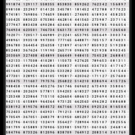
9
9
1
8
7
4
2
1
2
9
1
1
7
8
5
5
8
3
5
5
1
8
5
3
8
3
0
3
8
5
9
2
6
2
8
7
6
2
3
4
2
6
1
5
6
8
9
7
7
0
9
8
1
0
8
8
2
3
2
9
0
7
7
0
1
4
1
2
0
2
3
4
5
7
8
1
9
1
8
1
4
5
2
7
4
7
2
7
8
8
7
0
7
7
0
2
3
5
9
7
4
1
8
1
9
7
6
9
8
0
6
6
1
7
4
6
5
9
5
5
8
6
8
5
1
6
2
7
4
6
9
5
5
6
1
8
9
3
4
7
4
5
8
2
5
5
1
1
0
0
4
2
5
7
0
8
3
0
2
3
5
0
7
5
3
8
0
8
4
6
2
8
1
4
5
4
4
1
5
6
3
9
2
7
3
9
8
7
6
2
3
7
1
1
6
7
2
7
7
9
4
7
2
8
8
3
4
3
8
2
6
9
0
2
8
4
3
6
3
4
4
6
1
7
8
4
0
2
4
0
4
5
9
8
7
8
5
4
9
0
6
0
5
4
9
7
6
4
9
3
4
7
6
2
3
5
0
1
1
7
4
6
7
3
4
7
5
6
3
1
7
3
1
4
1
9
0
1
0
1
5
6
8
7
1
7
8
1
2
6
5
6
0
6
7
0
2
0
7
1
8
7
2
0
5
1
7
8
5
4
6
9
8
9
8
2
1
2
2
4
1
5
6
5
3
7
9
5
5
3
0
5
6
4
9
4
3
0
0
3
7
4
2
4
9
8
9
6
1
7
3
9
3
5
1
8
9
9
9
7
3
0
0
0
7
7
7
1
6
5
2
6
4
8
8
7
1
8
7
0
5
1
5
7
3
8
7
4
0
3
1
4
2
8
6
7
8
0
8
3
6
4
4
5
4
9
2
5
6
3
5
8
4
1
2
1
8
9
7
7
4
1
6
1
9
7
7
8
5
0
9
3
2
5
5
1
9
2
0
8
8
8
5
2
4
8
3
2
3
6
7
6
2
4
6
1
1
9
1
9
0
9
2
6
5
7
1
9
1
0
9
8
6
7
0
7
9
2
1
9
3
8
2
8
9
0
3
4
5
9
2
0
3
0
6
9
6
3
2
7
4
0
8
8
4
5
4
8
9
9
9
5
6
6
4
4
9
4
9
4
8
4
1
5
6
7
5
4
5
2
8
1
2
6
8
8
4
1
5
1
4
2
1
3
3
6
1
1
7
5
0
8
8
4
1
0
2
8
1
9
1
1
5
0
7
3
1
9
2
7
6
2
5
7
7
8
9
6
5
3
8
0
8
1
3
1
1
2
6
3
2
1
8
5
4
0
9
0
4
2
4
6
8
4
6
5
8
4
3
5
0
0
8
3
7
1
4
1
5
0
6
5
2
0
3
4
7
0
3
3
4
1
7
1
6
7
4
4
5
1
6
4
3
7
3
2
6
3
9
0
9
4
3
2
0
2
6
8
5
3
3
2
8
2
1
3
5
5
8
0
4
4
5
7
9
9
6
1
7
3
4
1
5
4
4
8
4
7
7
3
0
1
1
3
2
8
9
5
1
6
0
3
4
1
0
5
5
1
9
5
8
1
7
8
4
2
0
3
6
2
8
1
7
1
1
2
7
9
2
5
7
6
0
0
0
1
3
0
4
7
5
3
7
1
1
6
0
7
7
7
9
7
5
7
6
4
2
5
6
8
2
2
4
5
1
4
2
1
0
1
8
3
8
6
9
4
4
4
1
5
7
2
6
8
9
8
8
4
5
8
4
1
9
6
9
0
4
4
4
0
5
2
7
6
4
3
6
1
7
4
6
1
0
6
9
6
0
2
2
6
7
3
4
9
0
9
3
5
8
0
6
1
7
7
4
1
6
9
8
8
2
0
2
6
3
9
3
5
7
7
8
1
1
2
5
9
4
2
0
3
3
6
1
8
3
2
7
9
3
8
0
9
8
2
1
0
0
2
2
5
4
9
1
2
5
3
4
8
3
3
2
3
8
6
4
1
7
1
5
1
1
0
1
6
2
6
6
0
4
4
6
8
6
6
1
3
4
3
2
9
6
9
4
4
8
0
4
4
3
1
4
9
4
2
1
1
5
6
6
1
5
8
8
9
8
9
6
4
3
6
4
1
9
7
3
1
2
5
7
6
6
2
5
6
3
9
4
9
6
2
8
2
1
0
8
8
6
8
8
7
0
3
8
1
9
2
2
8
1
9
5
7
6
4
8
0
4
5
7
2
9
4
6
7
1
6
6
3
1
7
3
2
9
4
4
0
9
2
5
2
4
6
8
1
6
5
0
4
4
7
5
2
4
0
3
3
6
3
9
9
2
1
3
0
4
3
9
3
1
4
7
9
1
2
1
3
4
1
8
9
0
2
2
4
3
6
2
8
5
0
5
0
2
8
1
7
5
3
9
7
0
5
4
9
4
3
6
7
0
5
1
6
2
4
8
3
7
9
7
8
1
3
9
5
0
5
6
8
5
2
0
7
7
5
0
7
4
2
2
4
2
9
5
3
0
3
3
4
3
2
7
9
6
6
0
4
1
5
5
2
7
1
3
2
4
1
9
1
3
5
6
4
2
7
9
7
2
8
9
0
4
4
9
3
5
1
0
7
7
2
8
2
5
5
6
2
3
8
1
7
9
9
9
6
1
5
8
8
9
8
3
7
0
9
0
6
6
5
3
3
9
8
1
9
5
9
0
7
3
1
4
0
6
1
0
6
5
2
2
4
6
8
1
4
5
5
8
4
7
9
6
6
8
7
3
3
2
6
8
8
1
2
0
9
6
6
8
3
8
7
0
9
9
7
6
4
9
1
2
3
2
0
8
3
1
4
5
3
4
1
7
6
9
6