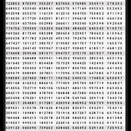
7
2
2
8
5
2
7
8
7
5
3
9
9
9
3
5
5
2
0
7
7
8
2
7
0
5
6
2
5
7
6
9
8
5
4
3
3
4
9
1
9
1
2
7
8
2
0
2
2
6
4
8
9
5
2
7
9
3
3
9
4
0
4
8
3
8
0
4
1
5
4
6
3
3
7
5
3
9
1
7
1
6
9
6
0
9
3
5
9
3
3
5
5
2
4
0
3
3
8
9
2
5
9
8
8
0
5
3
2
7
0
7
1
1
6
1
3
9
3
4
1
2
3
1
0
1
9
0
4
7
3
5
8
7
5
0
8
5
2
7
4
7
1
1
9
2
2
4
1
4
0
2
0
2
0
1
7
7
2
0
2
0
4
2
0
0
1
1
8
1
4
1
1
1
2
3
9
6
6
1
8
9
1
9
9
9
0
0
0
4
6
6
1
0
6
6
4
1
3
5
3
9
3
6
3
7
0
0
6
6
0
0
2
9
8
5
4
2
6
6
6
1
1
2
3
9
3
3
4
0
4
0
2
9
3
9
8
8
5
9
2
0
6
8
5
7
7
4
7
5
6
2
7
3
9
3
0
0
0
1
5
0
2
3
4
7
0
6
6
7
4
9
4
4
8
4
6
4
3
7
6
4
3
3
4
5
9
9
1
0
0
7
5
3
9
6
9
2
6
0
6
8
1
7
3
4
0
4
0
8
3
2
8
8
7
2
8
0
6
5
4
9
3
2
3
9
0
7
7
7
8
4
6
0
2
2
6
1
5
9
6
2
8
6
0
5
0
3
8
2
8
7
1
7
8
2
1
3
2
6
9
2
0
2
4
9
3
1
9
3
3
7
9
2
4
7
6
4
9
9
0
9
8
7
6
9
8
6
3
6
0
6
6
4
7
4
2
7
9
1
0
1
1
2
7
9
3
8
5
7
5
7
3
2
1
9
5
8
3
2
0
0
1
7
0
7
7
7
1
3
7
5
5
1
1
6
5
0
7
0
7
4
5
3
0
6
9
6
2
4
4
1
4
3
7
9
9
3
9
6
7
4
3
1
0
4
2
7
9
9
3
8
4
3
7
1
6
1
8
5
1
7
8
4
6
8
1
2
3
5
2
7
4
6
0
8
8
2
5
9
5
4
8
3
0
8
1
3
7
1
8
5
9
4
7
3
7
1
2
7
3
1
7
5
3
2
6
1
9
3
7
1
7
0
8
4
9
5
5
9
0
3
8
5
0
5
5
6
8
6
8
8
7
9
0
3
9
4
1
5
1
4
5
2
0
2
2
9
5
6
5
0
3
3
2
8
5
3
4
5
9
6
5
3
1
9
6
6
3
6
1
6
4
5
9
2
9
3
0
1
7
8
8
5
4
4
5
8
4
7
5
7
3
2
9
2
9
0
4
4
2
5
7
1
4
2
4
9
5
5
7
0
8
6
9
6
6
2
2
8
4
3
9
3
9
3
0
4
3
0
3
3
7
7
4
8
1
9
3
8
2
0
9
7
7
8
3
0
7
9
5
5
8
0
4
0
6
6
3
4
4
1
4
0
5
5
3
0
9
0
7
9
7
0
0
8
9
8
9
8
2
0
7
8
5
1
6
1
1
7
3
9
6
6
3
7
5
4
7
0
7
6
4
7
0
8
5
4
6
7
7
2
4
5
9
5
9
8
5
8
9
8
2
2
7
4
0
0
0
7
8
8
1
7
1
8
1
9
0
7
6
2
8
5
4
9
5
1
5
6
1
7
4
8
5
4
9
6
9
0
0
9
7
7
0
8
5
1
6
8
5
6
1
6
3
3
2
5
8
8
6
0
1
5
6
7
7
7
4
5
9
5
2
9
5
7
0
9
9
0
8
7
7
1
9
1
9
6
4
8
2
7
9
4
1
4
5
5
6
2
7
3
2
7
1
9
1
9
4
5
1
0
6
6
1
5
3
6
2
1
3
6
8
6
1
1
5
6
9
9
7
5
4
9
4
0
6
3
4
5
6
2
6
0
6
5
1
9
1
3
3
6
2
8
8
7
4
7
8
7
0
0
0
1
8
6
8
4
8
3
6
5
7
3
8
0
8
0
0
6
9
0
2
2
2
2
3
8
4
6
1
6
0
3
4
9
8
8
4
7
0
2
0
1
1
5
9
2
1
9
1
1
1
6
1
4
7
8
6
5
4
9
7
6
0
6
2
0
9
7
1
8
9
7
4
4
3
7
8
6
2
5
4
5
1
7
8
2
0
4
8
8
1
9
3
1
7
2
8
1
9
4
2
0
3
9
4
4
8
4
5
9
5
2
7
9
5
0
7
9
9
9
9
0
5
9
0
6
6
0
8
9
5
3
1
4
3
1
5
3
7
8
6
7
8
1
6
2
0
2
8
7
6
2
2
5
7
8
2
3
4
7
1
8
5
9
2
2
9
1
1
7
5
4
3
1
0
1
2
5
9
4
5
1
6
1
0
9
8
8
1
9
8
1
2
7
8
0
8
7
3
1
9
1
6
7
8
3
7
2
0
7
7
6
2
8
7
1
6
7
6
3
7
9
6
4
1
7
8
0
4
6
8
5
4
8
9
2
1
3
4
1
5
2
5
7
8
6
2
4
7
5
2
8
1
0
8
6
5
9
2
2
5
4
1
2
0
0
0
8
4
1
3
8
8
7
9
1
9
5
0
7
7
9
9
9
3
1
0
1
1
8
9
3
1
9
1
2
2
4
5
1
0
1
4
1
5
1
1
9
1
5
1
0
9
4
2
6
9
1
9
7
1
6
7
5
3
9
1
2
3
5
0
6
5
0
9
0
9
7
3
9
6
5
3
8
4
3
8
4
6
5
2
5
4
0
4
9
2
2
0
2
9
1
4
0
4
7
2
5
9
5
2
7