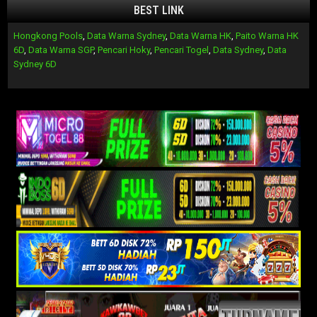
BEST LINK
Hongkong Pools
,
Data Warna Sydney
,
Data Warna HK
,
Paito Warna HK
6D
,
Data Warna SGP
,
Pencari Hoky
,
Pencari Togel
,
Data Sydney
,
Data
Sydney 6D