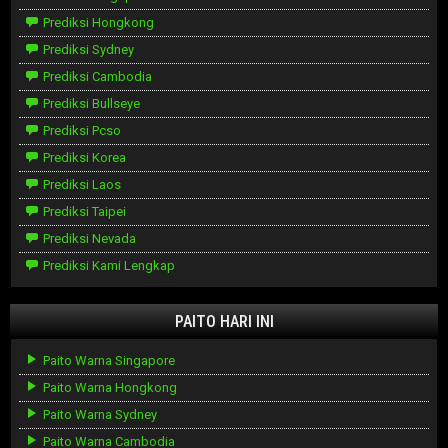
Prediksi Hongkong
Prediksi Sydney
Prediksi Cambodia
Prediksi Bullseye
Prediksi Pcso
Prediksi Korea
Prediksi Laos
Prediksi Taipei
Prediksi Nevada
Prediksi Kami Lengkap
PAITO HARI INI
Paito Warna Singapore
Paito Warna Hongkong
Paito Warna Sydney
Paito Warna Cambodia