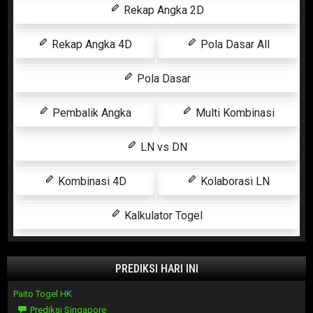
Rekap Angka 2D
Rekap Angka 4D
Pola Dasar All
Pola Dasar
Pembalik Angka
Multi Kombinasi
LN vs DN
Kombinasi 4D
Kolaborasi LN
Kalkulator Togel
PREDIKSI HARI INI
Paito Togel HK
Prediksi Singapore