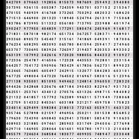
8
4
2
7
0
9
9
0
7
9
6
6
3
9
1
9
2
8
5
6
2
8
1
5
0
7
3
1
9
8
7
6
0
9
9
2
5
9
4
9
2
2
3
9
4
0
8
0
8
3
0
7
3
9
5
5
9
3
6
1
1
5
6
0
0
5
3
8
7
6
7
2
4
3
5
9
5
9
4
3
7
0
1
1
0
3
7
1
5
2
7
2
1
5
3
6
7
4
4
7
0
1
5
5
1
9
4
0
9
3
9
3
4
1
6
7
6
8
5
3
7
3
2
6
5
2
7
5
0
2
9
2
2
4
8
2
0
3
2
5
1
6
8
6
2
0
2
9
7
1
5
1
3
4
6
4
6
9
0
0
0
2
0
1
3
2
3
5
1
1
8
9
4
0
4
5
2
4
7
9
4
4
2
6
1
3
1
9
1
7
1
5
0
6
8
5
1
8
3
7
8
6
5
8
7
3
9
9
5
5
5
1
1
3
3
2
5
0
5
6
1
8
0
8
7
1
3
7
9
5
5
2
3
3
9
8
8
7
4
0
1
9
7
4
2
3
9
0
2
4
7
2
9
7
7
9
5
0
5
4
0
4
8
3
9
3
1
7
7
2
9
1
1
5
8
0
4
7
4
2
2
4
5
9
6
9
6
9
1
6
8
1
7
8
0
7
1
8
3
1
4
5
8
7
0
1
8
9
9
8
2
1
7
4
2
6
5
1
7
3
4
7
3
6
7
2
5
7
3
5
2
8
3
7
1
8
9
4
8
9
0
1
1
2
9
3
3
6
0
6
8
9
0
5
7
3
1
5
4
5
4
0
7
7
3
1
5
1
6
1
7
7
4
1
8
6
9
6
0
4
9
3
9
1
1
1
8
7
0
0
6
6
8
7
6
2
3
4
7
6
0
8
2
9
5
5
4
8
3
0
9
3
3
0
6
5
7
8
0
8
8
4
1
5
9
4
4
2
5
9
4
1
7
8
2
7
4
9
6
0
6
6
5
3
7
0
7
7
7
3
0
6
9
5
5
5
8
3
9
2
4
6
7
2
6
3
9
7
7
2
1
9
4
3
7
1
8
2
0
3
5
3
8
8
9
3
3
0
2
2
0
6
3
1
3
9
3
1
0
7
9
9
2
2
3
4
2
6
1
6
7
9
7
2
0
2
0
2
9
8
8
0
5
6
2
8
4
4
3
3
2
5
9
1
0
9
2
7
9
0
7
2
3
3
6
9
2
5
4
7
8
7
6
4
1
6
5
0
6
6
1
7
2
3
2
8
1
4
4
3
5
5
3
8
7
0
2
8
0
1
1
2
3
3
1
5
4
9
0
6
4
2
5
7
3
7
5
4
1
7
2
9
5
9
0
9
0
6
6
7
8
3
4
2
9
2
6
1
7
8
3
6
9
5
6
2
7
3
1
4
8
9
9
0
2
3
5
3
5
2
4
6
5
2
7
6
3
6
8
5
4
6
0
5
4
9
7
7
2
4
2
9
1
5
6
1
3
2
0
7
7
5
5
8
4
2
8
3
2
6
0
3
1
0
1
1
9
6
7
7
2
5
7
4
9
8
0
0
4
4
5
4
7
3
2
0
2
7
6
4
5
0
2
2
0
1
6
9
6
7
4
5
8
3
0
1
6
7
5
1
2
3
9
6
6
2
7
1
1
3
8
2
9
3
5
0
0
1
1
8
5
1
0
9
5
5
9
4
9
4
6
2
8
1
2
4
8
1
4
5
3
9
6
0
5
0
5
7
2
8
3
2
0
2
6
9
4
4
2
6
8
3
4
2
8
6
8
5
5
2
0
6
7
6
4
6
8
7
1
8
4
3
3
9
0
4
3
3
6
8
2
2
9
6
7
4
9
3
1
7
0
2
2
8
6
2
5
5
1
6
2
5
3
7
6
1
7
4
3
4
0
1
2
3
2
7
0
5
7
6
4
6
3
1
3
2
6
8
4
9
8
7
1
5
6
9
8
4
0
8
2
1
5
2
1
1
3
2
5
0
4
1
8
5
7
3
1
5
7
7
9
2
2
7
6
2
3
8
9
8
9
9
6
3
1
1
2
5
7
1
9
4
9
4
7
3
8
0
6
8
5
8
1
2
7
5
9
5
5
1
4
3
3
2
5
8
4
5
3
6
1
7
6
0
3
1
8
8
7
3
2
1
2
1
7
8
4
5
9
7
5
8
4
1
7
5
8
2
3
5
3
3
4
0
1
4
5
6
2
9
4
9
9
9
5
9
8
3
8
4
3
2
1
8
0
1
3
4
7
7
2
1
6
3
9
0
5
3
9
7
1
8
4
6
3
1
2
5
7
9
3
5
7
4
6
1
5
2
7
8
9
8
8
0
2
1
5
9
7
7
4
9
6
9
5
6
2
2
5
0
2
1
1
2
3
0
1
5
3
8
2
8
5
6
8
5
2
7
1
7
9
6
3
0
3
7
3
4
3
9
0
9
6
9
0
8
4
3
7
0
6
2
9
4
1
5
3
7
5
0
8
1
9
5
8
3
4
7
0
7
9
1
0
6
3
5
8
4
0
8
9
0
3
3
3
2
1
8
8
5
4
0
9
7
4
6
1
7
2
8
5
9
0
3
3
0
3
1
7
4
9
4
2
9
4
0
0
6
6
2
7
7
6
9
8
8
6
2
9
7
1
0
1
1
4
6
9
0
5
5
2
3
8
0
6
4
1
5
6
1
6
0
1
1
9
5
0
7
8
0
8
1
9
7
1
1
3
4
2
1
0
4
0
8
8
0
8
5
5
7
9
7
7
2
4
6
3
4
7
3
6
8
5
8
4
3
1
8
3
0
7
7
5
4
0
9
9
3
5
8
7
4
8
9
4
7
2
2
3
3
0
4
8
3