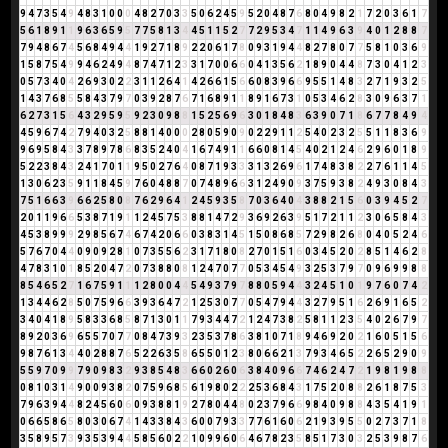
9
4
7
3
5
4
9
4
8
3
1
0
0
0
4
8
2
7
0
3
3
5
0
6
2
4
5
9
5
2
0
4
8
7
6
8
0
4
9
8
2
1
7
2
0
3
6
1
7
5
6
1
8
9
1
1
9
6
3
6
5
9
5
7
7
5
8
1
3
4
4
5
1
1
5
2
7
7
2
9
5
3
4
7
1
1
4
9
6
3
9
4
0
1
2
8
8
7
7
9
4
8
6
7
4
5
6
8
4
9
4
4
1
9
2
7
1
8
9
2
2
0
6
1
7
8
0
9
3
1
9
4
4
8
2
7
8
0
7
7
5
8
1
0
3
6
9
1
5
8
7
5
4
9
9
4
6
2
4
9
4
8
7
4
7
1
2
3
3
1
7
0
0
6
6
0
4
1
3
5
6
2
1
8
9
0
4
4
8
7
3
0
4
1
2
3
0
5
7
3
4
0
4
2
6
9
3
0
2
2
3
1
1
2
6
4
1
4
2
6
6
1
5
6
6
0
8
3
9
6
6
9
5
5
1
4
8
3
2
7
1
9
3
2
5
1
4
3
7
6
8
5
5
8
4
3
7
9
7
0
3
9
2
8
7
6
7
1
6
8
9
1
1
8
9
1
6
7
3
1
0
5
3
4
6
2
8
3
0
9
6
3
7
1
6
2
7
3
1
5
6
4
3
2
9
5
9
5
9
2
3
0
9
8
8
1
5
2
5
6
9
6
3
0
1
8
4
8
3
6
3
9
0
7
1
8
6
7
7
8
4
9
4
4
5
9
6
7
4
2
7
9
4
0
3
2
5
8
8
1
4
0
0
0
2
8
0
5
9
0
9
0
2
2
9
1
1
2
5
4
0
2
3
2
5
5
1
1
8
3
6
9
9
6
9
5
8
4
3
3
7
8
9
7
8
6
8
3
5
2
4
0
4
1
6
7
4
9
1
1
6
6
0
8
1
4
5
4
0
2
1
2
4
6
2
9
6
0
1
8
9
5
2
2
3
8
4
3
2
4
1
7
0
1
1
9
5
0
2
7
6
4
0
8
7
1
9
3
3
3
1
3
2
6
9
6
1
7
4
8
3
8
2
2
7
6
1
1
4
5
1
3
0
6
2
3
5
9
1
1
8
4
5
9
7
6
0
4
8
8
7
0
7
4
8
9
6
6
3
1
2
4
9
0
9
3
7
5
9
3
8
2
4
9
3
0
8
4
3
7
5
1
6
6
3
9
6
6
2
5
8
0
8
7
6
2
9
6
4
1
2
4
5
9
3
5
8
7
0
3
6
4
0
4
3
8
8
2
1
5
6
0
3
9
4
5
2
7
2
0
1
1
9
6
6
5
3
8
7
1
9
1
1
2
4
5
7
5
3
8
8
1
4
7
2
9
3
6
9
2
6
3
9
5
1
7
2
1
1
2
3
0
6
5
8
4
3
4
5
3
8
9
9
9
2
9
8
5
6
7
4
6
7
4
2
0
6
6
0
3
8
3
1
4
5
1
5
0
8
6
8
5
7
2
9
8
2
6
8
0
4
0
5
2
4
6
5
7
6
7
0
4
4
0
9
0
9
2
8
1
0
7
3
5
5
6
2
3
1
7
1
8
0
8
2
7
0
1
5
1
6
0
3
4
5
2
0
2
8
5
1
4
6
2
8
4
7
8
3
1
0
1
8
5
2
0
4
7
2
0
7
3
8
8
0
8
1
2
4
7
0
7
7
0
5
3
4
5
4
9
3
2
5
3
7
9
7
0
9
6
9
9
8
8
8
5
4
6
5
2
7
1
6
7
5
9
1
1
1
2
8
0
0
4
4
5
4
9
3
7
9
7
8
8
0
5
9
4
4
3
2
4
5
1
0
1
9
7
6
0
7
4
2
1
3
4
4
6
2
8
5
0
7
5
9
6
6
3
9
3
6
4
7
2
1
2
5
3
0
7
7
0
5
4
7
9
4
4
3
2
7
9
5
1
6
2
6
9
1
6
5
2
3
4
0
4
1
8
9
5
8
3
3
6
8
5
8
7
1
3
0
1
1
7
9
3
4
4
7
2
1
2
4
7
3
8
2
5
8
1
1
2
3
5
4
0
2
6
7
9
7
8
9
2
0
3
6
9
6
5
5
7
0
7
7
0
8
4
7
3
9
3
2
3
5
3
7
8
6
3
8
1
0
7
1
8
9
4
6
9
2
0
2
1
6
0
5
1
5
6
9
8
7
6
1
3
4
4
0
2
8
8
7
6
5
2
2
6
3
5
8
6
5
5
0
1
2
3
8
0
6
6
2
1
3
7
9
3
4
6
5
2
2
6
5
2
9
0
9
5
5
9
7
0
9
9
7
9
0
9
8
3
2
9
3
8
5
4
8
3
6
6
0
2
6
0
6
3
8
4
0
9
6
6
7
4
6
2
4
7
2
1
9
8
1
9
8
8
0
8
1
0
3
1
4
9
0
0
9
3
8
2
0
7
5
9
6
8
5
6
1
9
8
0
2
2
2
5
3
6
8
4
3
1
7
5
2
0
8
8
2
6
1
8
7
5
3
7
9
6
3
9
4
4
8
2
4
5
6
0
6
0
9
3
8
8
1
9
2
7
8
0
4
4
8
0
2
3
7
9
6
6
9
8
4
0
9
8
8
4
3
5
4
1
9
1
0
6
6
5
8
6
5
8
0
3
0
6
7
4
1
4
3
3
8
4
3
6
0
0
7
9
3
3
7
7
6
1
6
0
6
2
1
9
3
9
5
5
0
2
7
3
7
1
8
3
5
8
9
5
7
3
9
3
5
3
9
4
4
5
8
5
6
0
2
2
1
0
9
9
6
0
6
4
6
7
8
2
3
5
8
5
1
7
3
0
3
2
5
3
9
8
7
6