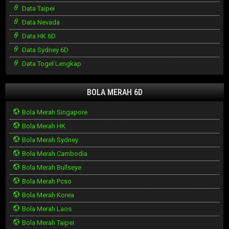
Data Taipei
Data Nevada
Data HK 6D
Data Sydney 6D
Data Togel Lengkap
BOLA MERAH 6D
Bola Merah Singapore
Bola Merah HK
Bola Merah Sydney
Bola Merah Cambodia
Bola Merah Bullseye
Bola Merah Pcso
Bola Merah Korea
Bola Merah Laos
Bola Merah Taipei