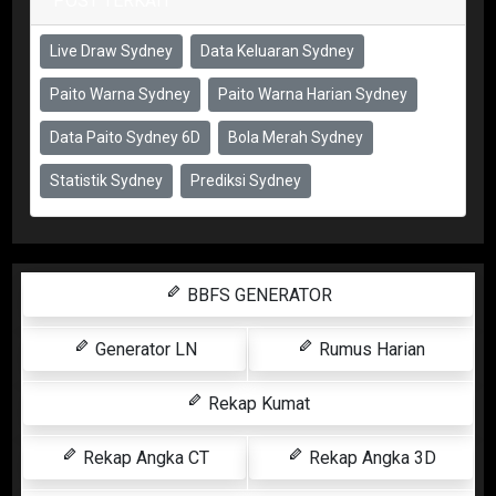
POST TERKAIT
Live Draw Sydney
Data Keluaran Sydney
Paito Warna Sydney
Paito Warna Harian Sydney
Data Paito Sydney 6D
Bola Merah Sydney
Statistik Sydney
Prediksi Sydney
BBFS GENERATOR
Generator LN
Rumus Harian
Rekap Kumat
Rekap Angka CT
Rekap Angka 3D