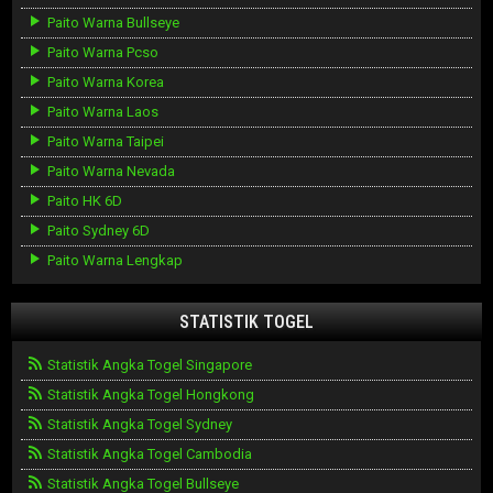
Paito Warna Bullseye
Paito Warna Pcso
Paito Warna Korea
Paito Warna Laos
Paito Warna Taipei
Paito Warna Nevada
Paito HK 6D
Paito Sydney 6D
Paito Warna Lengkap
STATISTIK TOGEL
Statistik Angka Togel Singapore
Statistik Angka Togel Hongkong
Statistik Angka Togel Sydney
Statistik Angka Togel Cambodia
Statistik Angka Togel Bullseye