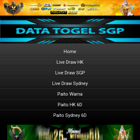
Home
Live Draw HK
Live Draw SGP
Live Draw Sydney
Paito Warna
Paito HK 6D
Paito Sydney 6D