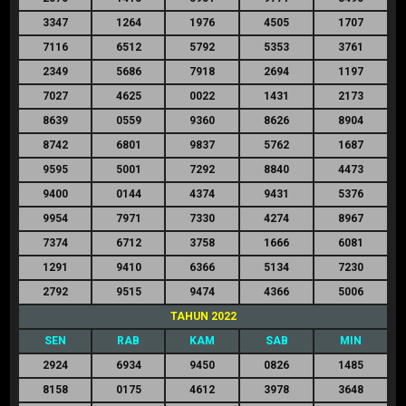
3347
1264
1976
4505
1707
7116
6512
5792
5353
3761
2349
5686
7918
2694
1197
7027
4625
0022
1431
2173
8639
0559
9360
8626
8904
8742
6801
9837
5762
1687
9595
5001
7292
8840
4473
9400
0144
4374
9431
5376
9954
7971
7330
4274
8967
7374
6712
3758
1666
6081
1291
9410
6366
5134
7230
2792
9515
9474
4366
5006
TAHUN 2022
SEN
RAB
KAM
SAB
MIN
2924
6934
9450
0826
1485
8158
0175
4612
3978
3648