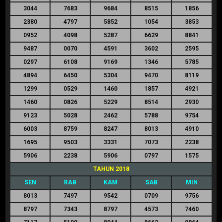
3044
7683
9684
8515
1856
2380
4797
5852
1054
3853
0952
4098
5287
6629
8841
9487
0070
4591
3602
2595
0297
6108
9169
1346
5785
4894
6450
5304
9470
8119
1299
0529
1460
1857
4921
1460
0826
5229
8514
2930
9123
5028
2462
5788
9754
6003
8759
8247
8013
4910
1695
9503
3331
7073
2238
5906
2238
5906
0797
1575
TAHUN 2018
SEN
RAB
KAM
SAB
MIN
8013
7497
9542
0709
9756
8797
7343
8797
4573
7460