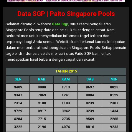
Data SGP | Paito Singapore Pools
Selamat datang di website
Data Sgp
, situs resmi pengeluaran
Singapore Pools terupdate dan selalu keluar dengan cepat. Kami
berkomitmen untuk menyediakan informasi togel terbaru dan
terpercaya bagi Anda semua. Website kami terkenal karena kecepatan
dalam memperbarui hasil pengeluaran Singapore Pools. Setiap pemain
togeler di Indonesia selalu mencari situs Paito SGP kami untuk
mendapatkan hasil terbaru dengan cepat dan akurat.
TAHUN 2015
SEN
RAB
KAM
SAB
MIN
9409
0008
1713
8697
8823
9347
7869
1241
8084
8129
2314
9188
1183
8239
2387
9729
0917
3942
3239
1434
4284
7715
2735
9569
2265
3222
2196
4074
8816
9233