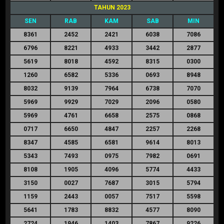
TAHUN 2023
SEN
RAB
KAM
SAB
MIN
8361
2452
2421
6038
7086
6796
8221
4933
3442
2877
5619
8018
4592
8315
0300
1260
6582
5336
0693
8948
8032
9139
7964
6738
7070
5969
9929
7029
2096
0580
5969
4761
6658
2575
0868
0717
6650
4847
2257
2268
8347
4585
6581
9614
8013
5343
7493
0975
7982
0691
8108
1905
4096
5774
4433
3150
0027
7687
3015
5794
1159
2443
0057
7517
5598
5641
1783
8832
4577
8090
2724
1946
1403
7867
9226