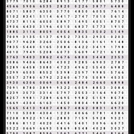
3
7
7
9
7
7
0
1
0
1
6
2
8
4
3
8
9
1
3
4
4
1
7
7
5
5
8
0
1
1
5
7
3
0
3
4
5
6
6
3
5
9
0
6
6
6
5
3
5
8
2
8
2
0
2
0
2
2
6
8
3
8
7
7
5
6
4
8
8
7
8
0
7
1
8
5
8
0
7
7
6
3
5
0
5
3
7
7
0
7
4
8
5
0
5
6
0
5
5
1
7
6
1
4
5
5
1
0
2
2
8
3
4
1
5
5
1
1
4
5
6
4
1
7
8
2
7
4
7
2
7
0
1
0
1
5
6
1
2
3
4
7
3
7
1
8
1
1
6
7
6
0
5
0
5
5
8
9
7
7
1
4
9
5
5
4
0
5
1
6
8
7
0
7
7
3
9
0
6
6
6
4
3
0
3
3
1
9
6
6
4
0
1
0
1
6
8
3
7
1
5
7
7
3
1
1
9
1
0
1
1
8
8
5
4
3
1
1
6
7
8
0
5
9
5
4
0
5
4
9
8
8
3
5
8
3
5
0
2
2
5
1
4
9
4
7
0
0
9
9
3
1
3
5
8
5
1
3
7
1
6
9
5
2
7
7
3
5
3
8
2
9
3
5
8
0
2
0
3
3
9
0
7
7
5
9
6
2
8
1
3
2
6
0
6
2
5
0
6
6
8
1
3
6
9
3
1
6
1
7
9
1
4
8
3
7
8
3
5
8
5
4
4
0
4
5
1
6
5
2
3
0
8
4
3
6
4
2
2
4
3
4
1
9
1
1
7
9
8
8
4
0
1
0
1
7
9
4
9
4
5
2
0
8
8
6
0
7
3
1
5
6
0
9
9
4
7
2
1
3
6
1
8
3
2
3
7
6
3
9
9
4
0
3
3
3
8
6
2
8
4
6
7
6
4
6
8
0
0
0
3
4
4
8
3
2
3
5
3
8
3
0
8
6
5
9
4
0
6
6
8
6
4
3
7
4
3
0
2
2
9
2
8
5
4
6
9
0
3
3
2
7
8
7
6
5
2
8
9
8
6
4
5
8
4
3
0
8
0
8
4
7
2
3
5
4
9
6
2
8
5
5
4
0
4
6
9
8
2
1
5
2
9
9
9
6
5
0
5
5
8
5
5
2
7
5
3
9
8
8
2
5
9
7
7
9
9
8
5
4
5
7
6
6
3
3
5
5
7
3
2
7
8
0
8
6
7
9
2
2
2
2
6
0
6
6
7
7
0
7
5
0
8
9
8
4
5
3
5
8
3
9
3
0
3
6
3
0
6
6
0
0
6
9
6
5
6
6
8
5
2
4
8
4
3
2
6
6
0
6
6
8
9
8
8
7
0
9
1
1
8
7
8
0
8
3
8
9
9
9
9
3
2
2
4
6
0
5
9
5
8
8
5
3
8
3
0
8
4
3
5
2
3
9
3
3
5
7
3
1
3
3
1
4
5
5
7
9
7
7
2
5
5
3
8
3
1
6
4
1
9
0
7
0
7
8
2
5
7
3
9
9
8
1
9
7
2
8
9
8
6
6
9
5
5
9
9
8
2
1
5
1
5
9
5
8
5
7
8
6
5
6
6
9
6
4
3
0
4
4
6
1
6
3
9
1
4
5
0
5
0
8
0
4
4
9
8
9
0
9
6
6
2
0
2
1
5
6
5
2
5
4
1
3
4
9
4
0
7
7
4
8
6
7
4
4
8
6
2
8
0
8
3
1
4
4
9
7
3
1
7
1
1
0
1
5
3
0
8
8
4
3
0
4
4
1
2
2
0
2
4
0
6
6
3
3
7
8
1
9
4
3
8
6
5
0
2
0
8
8
8
9
2
2
4
9
1
4
2
6
2
8
8
3
2
7
1
5
9
5
5
9
2
8
1
9
3
2
1
3
1
0
8
6
5
8
1
1
2
3
4
0
2
0
2
4
4
1
6
7
5
4
0
1
1
3
0
9
6
6
6
0
7
3
1
5
3
2
2
4
0
6
6
9
6
6
6
9
3
3
5
8
6
9
6
8
5
4
8
3
4
0
2
8
1
3
0
3
7
1
5
7
9
0
9
3
0
8
7
6
8
5
9
6
6
1
0
6
3
9
6
2
2
1
3
5
4
6
5
2
8
1
6
4
1