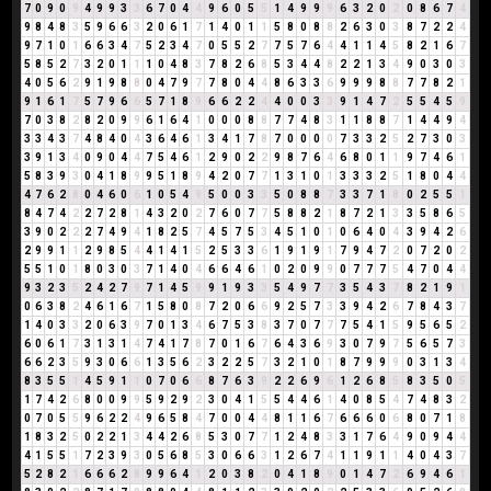
7
0
9
0
9
4
9
9
3
3
6
7
0
4
4
9
6
0
5
5
1
4
9
9
9
6
3
2
0
2
0
8
6
7
4
9
8
4
8
3
5
9
6
6
3
2
0
6
1
7
1
4
0
1
1
5
8
0
8
8
2
6
3
0
3
8
7
2
2
4
9
7
1
0
1
6
6
3
4
7
5
2
3
4
7
0
5
5
2
7
7
5
7
6
4
4
1
1
4
5
8
2
1
6
7
5
8
5
2
7
3
2
0
1
1
1
0
4
8
3
7
8
2
6
8
5
3
4
4
8
2
2
1
3
4
9
0
3
0
3
4
0
5
6
2
9
1
9
8
8
0
4
7
9
7
7
8
0
4
4
8
6
3
3
6
9
9
9
8
8
7
7
8
2
1
9
1
6
1
7
5
7
9
6
6
5
7
1
8
9
6
6
2
2
4
4
0
0
3
3
9
1
4
7
2
5
5
4
5
9
7
0
3
8
2
8
2
0
9
9
6
1
6
4
1
0
0
0
8
8
7
7
4
8
3
1
1
8
8
7
1
4
4
9
4
3
3
4
3
7
4
8
4
0
4
3
6
4
6
1
3
4
1
7
8
7
0
0
0
0
7
3
3
2
5
2
7
3
0
3
3
9
1
3
4
0
9
0
4
4
7
5
4
6
1
2
9
0
2
2
9
8
7
6
4
6
8
0
1
1
9
7
4
6
1
5
8
3
9
3
0
4
1
8
9
9
5
1
8
9
4
2
0
7
7
1
3
1
0
1
3
3
3
2
5
1
8
0
4
4
4
7
6
2
8
0
4
6
0
6
1
0
5
4
9
5
0
0
3
3
5
0
8
8
7
3
3
7
1
8
0
2
5
5
1
8
4
7
4
2
2
7
2
8
1
4
3
2
0
2
7
6
0
7
7
5
8
8
2
1
8
7
2
1
3
3
5
8
6
5
3
9
0
2
2
2
7
4
9
4
1
8
2
5
7
4
5
7
5
3
4
5
1
0
1
0
6
4
0
4
3
9
4
2
6
2
9
9
1
1
2
9
8
5
4
4
1
4
1
5
2
5
3
3
6
1
9
1
9
1
7
9
4
7
2
0
7
2
0
2
5
5
1
0
1
8
0
3
0
3
7
1
4
0
4
6
6
4
6
1
0
2
0
9
9
0
7
7
7
5
4
7
0
4
4
9
3
2
3
5
2
4
2
7
9
7
1
4
5
9
9
1
9
3
3
5
4
9
7
7
3
5
4
3
7
8
2
1
9
1
0
6
3
8
2
4
6
1
6
7
1
5
8
0
8
7
2
0
6
6
9
2
5
7
3
3
9
4
2
6
7
8
4
3
7
1
4
0
3
3
2
0
6
3
9
7
0
1
3
4
6
7
5
3
8
3
7
0
7
7
7
5
4
1
5
9
5
6
5
2
6
0
6
1
7
3
1
3
1
4
7
4
1
7
8
7
0
1
6
7
6
4
3
6
9
3
0
7
9
7
5
6
5
7
3
6
6
2
3
5
9
3
0
6
6
1
3
5
6
2
3
2
2
5
7
3
2
1
0
1
8
7
9
9
9
0
3
1
3
4
8
3
5
5
1
4
5
9
1
1
0
7
0
6
6
8
7
6
3
9
2
2
6
9
6
1
2
6
8
5
8
3
5
0
5
1
7
4
2
6
8
0
0
9
9
5
9
2
9
2
3
0
4
1
5
5
4
4
6
1
4
0
8
5
4
7
4
8
3
2
0
7
0
5
5
9
6
2
2
4
9
6
5
8
4
7
0
0
4
4
8
1
1
6
7
6
6
6
0
6
8
0
7
1
8
1
8
3
2
5
0
2
2
1
3
4
4
2
6
8
5
3
0
7
7
1
2
4
8
3
3
1
7
6
4
9
0
9
4
4
4
1
5
5
1
7
2
3
9
3
0
5
6
8
5
3
0
6
6
3
1
2
6
7
4
1
1
9
1
1
4
0
4
3
7
5
2
8
2
1
6
6
6
2
8
9
9
6
4
1
2
0
3
8
2
0
4
1
8
9
0
1
4
7
2
6
9
4
6
1