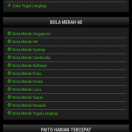
Data Togel Lengkap
BOLA MERAH 6D
Bola Merah Singapore
Bola Merah HK
Bola Merah Sydney
Bola Merah Cambodia
Bola Merah Bullseye
Bola Merah Pcso
Bola Merah Korea
Bola Merah Laos
Bola Merah Taipei
Bola Merah Nevada
Bola Merah Togel Lengkap
PAITO HARIAN TERCEPAT