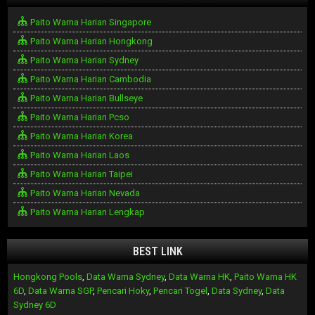
Paito Warna Harian Singapore
Paito Warna Harian Hongkong
Paito Warna Harian Sydney
Paito Warna Harian Cambodia
Paito Warna Harian Bullseye
Paito Warna Harian Pcso
Paito Warna Harian Korea
Paito Warna Harian Laos
Paito Warna Harian Taipei
Paito Warna Harian Nevada
Paito Warna Harian Lengkap
BEST LINK
Hongkong Pools
,
Data Warna Sydney
,
Data Warna HK
,
Paito Warna HK
6D
,
Data Warna SGP
,
Pencari Hoky
,
Pencari Togel
,
Data Sydney
,
Data
Sydney 6D