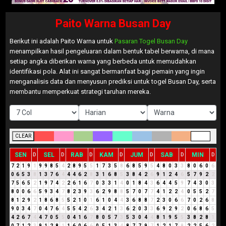
Paito Warna Busan Day
Berikut ini adalah Paito Warna untuk
Pasaran Togel Busan Day
menampilkan hasil pengeluaran dalam bentuk tabel berwarna, di mana
setiap angka diberikan warna yang berbeda untuk memudahkan
identifikasi pola. Alat ini sangat bermanfaat bagi pemain yang ingin
menganalisis data dan menyusun prediksi untuk togel Busan Day, serta
membantu memperkuat strategi taruhan mereka.
CLEAR
SEN
SEL
RAB
KAM
JUM
SAB
MIN
D
D
D
D
D
D
D
7
2
1
9
1
9
9
8
5
4
2
8
9
5
5
1
7
3
5
8
6
8
5
9
5
4
8
0
3
3
8
0
6
0
6
0
6
5
3
8
1
3
7
6
4
4
4
6
2
8
3
1
6
8
5
3
8
4
2
6
9
1
2
4
6
5
7
9
2
2
7
5
6
5
2
1
9
7
4
2
2
6
1
6
7
0
3
3
1
4
0
1
8
4
3
6
4
4
5
9
7
4
3
0
3
8
0
0
6
6
5
9
3
4
7
8
2
3
9
3
6
2
9
8
8
5
7
0
7
7
4
1
2
2
4
0
5
5
2
7
8
1
2
9
2
1
8
6
8
5
5
2
1
0
1
6
1
0
4
4
3
6
8
8
7
2
3
0
6
6
7
0
2
6
8
9
0
3
4
7
0
4
7
6
4
5
5
4
2
6
3
4
2
1
3
6
2
0
3
3
6
9
2
9
2
0
6
8
6
5
4
2
6
7
4
4
7
0
5
5
0
4
1
6
7
8
0
5
7
3
5
3
0
4
4
8
1
9
5
5
3
8
2
8
1
0
7
1
2
3
9
1
2
8
1
1
6
0
6
6
0
5
1
3
4
8
7
7
9
7
1
2
1
7
8
2
2
5
6
2