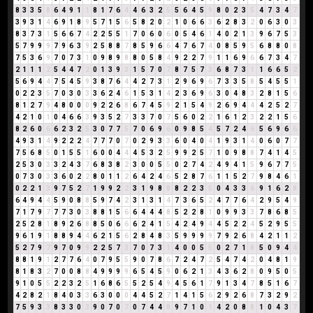
8
3
3
5
8
6
4
9
1
1
8
1
7
6
4
4
6
3
2
5
5
6
4
5
9
8
0
2
3
5
4
7
3
4
7
3
9
3
1
4
6
9
1
8
9
5
7
1
5
6
5
8
2
0
2
1
0
6
6
3
6
2
8
3
2
0
6
3
0
3
8
3
7
3
1
5
6
6
7
4
2
2
5
5
1
7
0
6
0
6
0
5
4
6
1
4
0
2
1
3
9
6
7
5
3
5
7
9
9
9
7
9
6
3
9
2
5
8
8
7
8
5
9
6
6
4
7
6
7
4
0
8
5
9
5
6
8
8
0
8
7
5
3
6
9
7
0
7
3
1
0
9
8
9
8
8
0
5
8
4
9
2
2
7
9
1
1
6
9
6
6
7
3
4
7
2
1
1
1
2
5
4
4
7
2
0
1
3
9
3
1
5
7
0
7
8
7
5
7
3
6
8
7
3
1
1
6
6
5
2
5
6
9
4
4
7
5
4
5
9
3
8
7
6
4
4
2
7
3
1
2
9
6
9
6
7
3
3
5
8
5
4
5
5
1
0
2
2
3
5
7
0
3
0
3
3
6
2
4
6
1
5
3
1
4
2
3
6
9
6
3
0
4
8
3
2
8
1
5
6
8
1
2
7
9
4
8
0
0
0
9
2
2
6
8
6
7
4
5
9
2
1
5
4
9
2
6
9
4
4
4
2
5
2
7
4
2
1
0
1
0
4
6
6
3
9
3
5
2
7
3
3
7
0
7
5
6
0
2
2
1
6
1
2
3
2
2
1
5
6
8
2
6
0
6
6
2
3
2
5
3
0
7
7
5
7
0
6
9
6
0
9
8
5
4
5
7
2
4
6
5
6
9
6
6
4
9
3
1
4
9
2
2
2
4
7
7
7
0
7
0
2
9
3
3
6
0
4
0
4
1
9
3
1
4
0
6
0
7
7
7
5
6
8
5
0
1
5
5
1
6
0
0
4
4
4
5
3
2
5
9
9
2
5
7
1
0
9
8
8
7
4
1
4
5
2
5
3
0
3
3
2
4
3
7
6
8
3
8
2
3
0
0
5
5
0
2
7
4
2
4
9
4
1
5
9
6
7
7
5
0
7
3
0
3
3
6
0
2
2
8
0
1
1
2
6
4
2
4
6
5
2
8
7
6
1
1
5
2
7
9
8
4
6
1
0
2
2
1
3
9
7
5
2
7
1
9
9
2
2
3
1
9
8
8
8
2
2
3
5
0
4
3
3
6
9
1
6
2
8
6
4
9
4
4
5
9
0
8
8
5
9
7
4
2
3
1
3
1
4
7
3
6
5
2
4
7
7
6
4
2
9
5
4
9
7
1
7
9
7
7
7
3
0
3
8
8
1
5
6
6
4
4
4
8
5
2
2
8
1
0
9
9
3
3
7
8
6
8
5
2
5
2
8
1
8
9
2
6
8
8
5
0
6
6
6
2
4
1
5
4
2
4
9
4
4
5
2
2
4
5
2
9
5
5
9
6
1
9
1
8
8
9
4
4
6
2
1
5
6
2
8
4
8
3
5
9
9
9
9
7
9
2
6
8
4
2
1
1
2
5
2
7
9
7
9
7
0
9
9
2
2
5
7
3
7
0
7
3
1
4
0
0
5
5
0
2
7
1
8
5
0
9
4
4
8
8
1
9
1
2
7
7
6
4
0
7
9
5
5
9
0
7
8
6
7
2
4
7
2
5
4
7
4
2
0
4
8
1
9
8
1
8
3
2
7
0
0
8
8
4
9
9
9
9
6
5
4
5
9
0
6
2
1
3
4
3
6
2
8
0
9
5
0
5
9
1
0
5
5
2
2
3
2
5
1
6
8
6
5
5
2
5
4
9
4
5
6
1
7
9
1
3
4
7
8
5
1
6
7
4
2
8
2
1
8
4
0
3
3
6
3
0
0
0
4
4
5
2
7
1
4
1
5
6
2
9
2
6
8
7
3
2
9
2
7
5
9
3
3
8
3
3
0
3
9
0
7
0
7
0
7
4
4
8
9
7
1
0
1
4
2
0
8
8
1
0
4
3
7