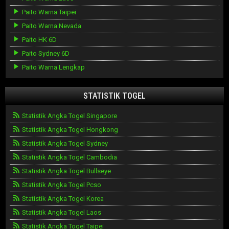
Paito Warna Taipei
Paito Warna Nevada
Paito HK 6D
Paito Sydney 6D
Paito Warna Lengkap
STATISTIK TOGEL
Statistik Angka Togel Singapore
Statistik Angka Togel Hongkong
Statistik Angka Togel Sydney
Statistik Angka Togel Cambodia
Statistik Angka Togel Bullseye
Statistik Angka Togel Pcso
Statistik Angka Togel Korea
Statistik Angka Togel Laos
Statistik Angka Togel Taipei