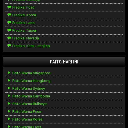
Prediksi Pcso
Prediksi Korea
Prediksi Laos
Prediksi Taipei
Prediksi Nevada
Prediksi Kami Lengkap
PAITO HARI INI
Paito Warna Singapore
Paito Warna Hongkong
Paito Warna Sydney
Paito Warna Cambodia
Paito Warna Bullseye
Paito Warna Pcso
Paito Warna Korea
Paito Warna Laos