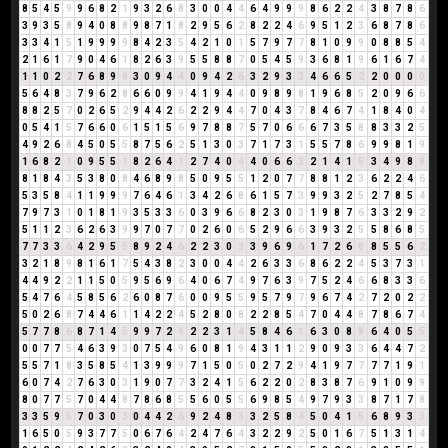
8
5
4
5
9
9
6
8
2
1
9
3
2
6
8
3
0
0
4
4
6
4
9
9
9
8
6
2
2
4
3
8
7
8
6
3
9
3
5
8
9
4
0
8
8
9
8
7
1
8
2
9
5
6
2
8
2
2
4
6
9
5
1
2
3
6
8
7
8
6
3
3
4
1
5
1
9
9
9
9
8
4
2
3
5
4
2
1
0
1
5
7
9
7
7
8
1
0
9
9
0
8
8
5
4
2
1
6
1
7
9
0
4
6
1
8
2
6
3
9
5
5
8
8
7
0
5
4
5
9
3
6
8
1
9
6
1
6
7
4
1
1
0
2
2
7
6
8
9
8
3
0
9
4
4
0
9
4
2
6
3
2
9
3
3
4
6
6
5
2
2
0
0
0
0
5
6
4
8
3
7
9
6
2
8
6
6
0
9
9
4
1
9
4
4
0
9
8
9
8
1
9
6
8
5
2
0
9
6
6
8
8
2
5
7
0
2
6
5
2
9
4
4
2
6
2
2
9
4
4
7
0
4
3
7
8
4
6
7
4
1
8
4
0
4
0
5
4
1
5
7
6
6
0
6
1
5
1
5
6
9
7
8
8
7
5
7
0
6
6
6
7
3
5
8
8
3
3
2
5
4
9
2
6
8
4
5
0
5
5
8
7
5
6
2
5
1
3
0
3
7
1
7
3
1
5
5
7
8
6
9
9
8
1
9
1
6
8
2
1
0
9
5
5
1
8
2
6
4
1
2
7
4
0
4
4
0
6
6
3
2
1
4
1
5
3
4
9
8
8
8
1
8
4
3
5
3
8
0
8
4
6
8
9
8
5
0
9
5
5
1
2
0
7
7
8
8
1
2
3
6
2
2
4
6
5
3
5
8
4
1
1
9
9
9
7
6
4
6
1
3
4
2
6
8
6
1
5
7
3
9
9
3
2
5
2
7
8
5
4
7
9
7
3
1
0
1
8
1
9
3
5
3
3
6
0
3
9
6
6
8
2
3
0
3
1
9
8
7
6
3
3
2
9
2
5
1
1
2
3
6
2
6
3
9
9
7
0
7
7
0
2
6
0
6
5
2
9
6
6
3
9
3
2
5
5
8
6
8
5
7
7
3
3
6
4
2
9
5
5
8
9
2
4
6
2
2
3
0
3
3
9
6
9
6
1
7
2
6
8
8
5
5
6
2
3
2
1
8
9
8
1
6
1
7
5
4
3
8
2
3
0
0
4
4
2
6
3
3
6
8
6
2
2
4
5
3
7
3
1
4
4
9
2
2
1
1
5
0
5
9
5
6
9
6
4
0
6
7
4
9
7
6
3
9
7
5
2
4
6
6
8
3
3
6
5
4
7
6
4
5
8
5
6
2
6
0
8
7
6
0
0
9
5
5
9
5
7
9
7
9
6
7
4
2
7
2
0
2
2
5
0
2
6
8
7
4
4
6
1
1
4
2
2
4
5
2
8
0
8
2
2
8
5
4
7
0
4
4
8
7
8
6
7
4
5
7
7
8
6
8
7
1
4
5
9
9
7
2
9
2
2
3
1
4
5
8
4
6
1
6
3
0
8
8
6
4
0
5
5
0
0
7
7
5
4
6
3
9
3
0
7
5
4
9
6
0
8
1
9
4
3
1
1
2
9
0
9
3
3
6
4
4
7
2
5
5
7
1
8
3
5
8
5
4
1
3
9
9
9
7
1
5
0
5
0
2
7
2
9
4
1
9
7
7
7
7
1
9
1
6
0
7
4
2
7
6
3
0
3
1
9
0
7
7
3
2
4
1
5
6
2
2
0
2
8
3
8
7
6
9
1
0
9
9
8
0
7
7
5
7
0
4
4
8
7
8
6
8
5
5
6
0
5
5
6
9
8
5
4
9
7
9
3
3
8
7
1
7
8
3
3
5
9
5
7
0
3
0
3
0
4
4
2
6
9
2
4
8
3
3
2
5
8
4
5
0
4
1
5
6
8
9
3
3
1
6
5
0
5
9
3
7
7
5
0
6
7
6
4
2
4
7
6
4
3
2
2
9
2
5
0
1
6
7
5
1
3
1
4