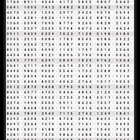
1
7
6
0
6
8
9
1
1
2
4
3
4
0
4
4
1
7
2
9
3
8
5
5
1
9
8
0
7
7
5
6
6
3
9
5
6
9
1
1
1
0
5
5
1
7
4
1
2
3
3
4
8
2
1
8
2
3
2
5
5
4
6
2
8
7
4
7
6
4
4
0
7
0
7
0
1
0
3
3
1
3
9
0
9
2
9
7
7
5
3
4
2
0
2
9
5
7
0
7
5
0
9
4
4
4
5
8
4
3
4
2
8
1
9
0
8
2
6
8
1
1
9
5
5
6
6
3
2
5
8
8
7
6
4
3
0
0
4
4
1
3
6
0
6
5
5
9
8
8
7
0
9
5
5
8
7
7
0
7
9
2
0
0
0
0
8
2
8
1
2
1
4
3
7
2
5
8
3
2
3
3
3
7
1
2
3
0
5
5
5
7
0
8
8
8
6
7
2
9
6
1
8
1
9
4
6
2
4
6
3
9
1
1
2
9
4
3
9
3
0
2
3
9
3
7
0
2
2
4
7
1
2
8
1
5
1
9
8
8
4
1
8
0
8
3
3
3
5
8
2
5
1
3
4
0
0
8
4
3
1
7
8
3
2
8
5
4
5
9
6
3
8
6
5
3
0
2
2
4
9
5
5
3
8
6
2
6
2
8
3
7
2
4
6
0
3
8
7
6
8
5
2
1
3
6
3
8
5
4
3
8
9
0
9
8
5
1
5
6
4
4
0
5
5
9
9
9
5
5
1
1
4
3
7
1
7
9
7
7
0
5
1
0
1
3
3
6
0
6
6
4
3
4
7
8
8
3
1
4
8
1
2
1
3
8
0
9
6
6
5
7
9
0
9
9
8
0
4
4
0
0
6
2
8
6
6
9
3
3
7
7
9
7
7
6
2
9
1
1
3
8
4
9
4
1
8
2
9
2
9
7
6
2
8
1
0
6
4
1
5
6
4
1
5
6
7
1
7
8
6
9
8
0
8
6
6
7
4
2
2
3
7
0
7
4
5
1
3
4
4
4
3
0
3
8
4
9
0
9
9
8
0
2
2
9
0
5
9
5
5
5
4
4
8
1
7
3
2
5
5
3
8
8
7
9
3
8
7
6
9
9
2
5
7
5
8
9
9
9
9
5
6
6
3
7
2
9
3
3
4
6
8
5
4
2
5
7
1
8
1
1
1
0
1
2
3
0
2
2
0
4
4
4
8
8
0
5
3
8
4
0
6
2
8
2
7
6
4
1
1
0
1
7
8
9
0
5
2
7
3
5
1
2
3
3
8
7
0
7
9
4
3
8
2
3
7
9
3
3
9
6
1
6
7
0
4
1
1
2
3
4
0
7
7
8
6
5
5
1
6
5
7
7
5
4
7
5
3
8
5
4
4
6
1
4
8
3
3
6
2
1
2
0
2
6
0
3
0
3
8
4
3
9
3
1
7
5
4
9
5
9
0
2
2
2
7
3
0
3
3
7
8
8
7
0
5
1
7
8
6
3
6
9
6
2
2
7
4
2
1
9
9
9
9
5
0
5
3
8
5
9
1
1
2
8
6
2
6
8
7
0
3
7
1
4
0
9
0
9
3
0
3
8
2
8
4
0
8
8
0
5
3
5
8
7
9
7
1
8
7
4
1
6
7
6
0
9
3
3
4
9
2
6
8
8
6
4
6
1
7
8
4
9
4
2
9
4
3
7
7
1
7
0
7
2
7
4
2
6
1
2
4
9
4
1
8
4
1
5
0
2
9
3
3
6
3
0
8
8
4
2
1
9
1
8
7
5
8
4
2
8
9
5
5
8
6
3
3
6
5
3
9
4
4
8
0
9
7
7
2
3
6
4
1
7
3
7
9
7
6
9
9
4
4
7
1
4
1
5
7
1
6
0
6
9
4
9
3
3
7
6
9
8
8
0
4
1
7
8
4
1
8
8
7
2
5
0
4
4
6
6
6
3
9
1
0
4
5
9
7
1
0
0
0
9
2
8
1
9
3
5
0
5
5
7
4
7
0
7
9
8
6
2
8
1
0
8
8
7
8
3
6
0
6
5
6
1
8
9