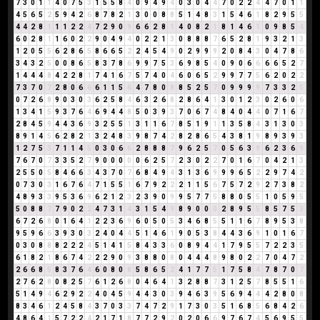
7
3
0
1
1
4
0
7
5
3
1
5
5
8
4
0
9
4
9
4
0
3
0
4
4
7
0
2
2
4
4
7
0
1
1
4
5
6
5
2
5
9
4
2
6
8
7
8
2
1
3
0
0
8
8
5
1
4
8
3
1
5
4
6
1
8
2
9
5
5
4
4
2
8
1
1
1
2
2
4
7
2
9
0
9
6
6
2
8
1
4
0
8
2
1
8
1
4
6
1
0
9
8
5
4
6
0
2
8
1
1
6
0
2
2
9
0
4
9
4
0
2
2
1
3
0
8
8
8
7
6
5
2
8
1
9
3
2
1
3
1
2
0
5
5
6
2
8
6
5
8
6
6
5
2
2
4
5
4
9
0
2
9
9
9
2
0
8
4
3
0
4
7
8
6
3
4
3
2
5
0
0
8
6
5
8
3
7
8
6
9
9
7
5
3
6
9
8
5
4
0
9
0
6
6
6
6
5
2
7
1
4
4
4
8
4
2
2
8
1
7
4
1
6
7
5
7
4
0
4
6
0
6
5
2
9
9
7
7
5
6
2
0
2
2
7
3
7
0
7
2
8
0
6
6
6
1
1
5
6
4
7
8
0
8
8
5
2
5
7
0
9
9
9
9
7
3
3
2
5
0
7
2
6
8
9
0
3
0
3
6
2
5
8
4
6
3
2
6
8
2
8
6
4
1
3
0
1
2
3
0
2
6
0
6
1
3
4
1
5
9
3
7
6
4
6
9
4
4
8
5
0
3
9
3
7
0
6
7
4
8
4
0
4
4
0
7
1
6
7
2
8
4
5
9
4
4
3
6
9
3
2
5
5
1
3
1
1
6
7
8
5
1
9
1
1
3
5
8
4
3
1
3
0
3
8
9
1
4
5
6
2
8
2
1
3
2
4
8
3
9
8
7
4
2
8
2
8
6
5
4
3
8
1
9
8
9
3
9
3
1
2
7
5
3
7
1
1
4
5
0
3
0
6
6
2
8
8
8
7
9
6
2
5
7
0
5
6
3
9
6
2
3
6
9
7
6
7
0
7
3
3
5
2
7
9
0
0
0
0
0
6
2
5
7
2
3
0
2
2
7
0
1
6
7
0
4
2
1
3
2
5
5
0
5
8
4
6
6
3
4
3
7
0
7
6
8
4
9
4
3
1
3
6
9
9
9
6
5
2
2
9
7
4
2
0
7
3
0
3
1
6
7
6
4
7
1
5
5
1
6
7
9
2
2
2
1
1
5
6
7
5
7
2
9
2
7
3
8
2
4
8
9
3
3
9
5
3
6
9
6
2
1
2
3
2
3
9
0
9
9
5
7
7
5
8
8
0
5
5
1
0
5
9
5
5
0
8
8
7
7
9
0
2
2
4
7
3
1
4
3
1
5
4
9
8
9
0
0
0
2
8
9
5
5
8
5
7
5
3
6
7
2
6
8
0
1
6
4
1
2
2
3
6
9
6
0
5
0
5
3
4
6
8
5
5
1
1
6
7
8
9
5
3
8
9
5
9
6
6
3
9
3
0
3
2
4
0
4
4
5
1
4
6
1
9
0
5
3
8
4
4
3
6
9
1
0
1
6
7
0
3
0
8
8
8
2
2
2
4
5
1
4
1
5
8
4
3
3
6
0
8
9
4
4
1
7
9
5
5
7
2
2
3
5
6
1
8
2
1
8
6
7
4
2
2
2
9
0
9
3
8
8
0
8
0
4
4
4
8
9
8
0
2
2
7
0
4
7
2
2
6
6
8
5
8
3
7
6
4
6
0
8
0
8
5
8
6
5
2
4
1
7
7
5
1
7
5
8
4
7
8
7
0
7
2
7
6
2
8
0
8
2
5
7
6
1
2
6
8
0
4
6
4
1
3
2
8
8
7
3
1
2
5
7
8
5
5
1
6
5
1
4
9
4
6
2
9
2
2
4
0
4
5
9
4
4
3
0
3
9
4
6
3
9
5
6
9
4
4
4
2
8
0
8
8
3
4
6
1
2
4
5
8
4
3
7
0
3
3
7
4
7
2
9
1
7
3
0
3
5
1
6
8
5
6
8
4
2
6
4
8
6
4
1
5
7
2
2
4
2
1
7
1
8
7
7
2
9
2
0
2
0
6
6
9
7
6
7
4
5
6
9
5
5