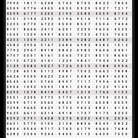
7
9
9
0
9
1
8
1
7
8
6
2
4
8
3
5
7
4
3
7
8
7
0
3
3
8
0
2
2
4
7
8
5
0
5
6
3
0
9
9
0
7
7
6
4
4
9
0
5
5
4
0
3
5
8
0
9
2
9
2
5
0
2
7
9
7
2
1
7
8
4
5
9
9
9
6
1
7
7
5
5
2
0
0
0
2
1
9
5
5
2
5
8
0
8
4
5
5
9
5
8
1
9
4
4
6
1
5
1
6
3
1
9
4
4
2
3
9
3
3
5
1
9
6
6
9
3
1
6
7
7
1
1
4
5
6
7
7
2
9
3
2
3
3
6
0
7
7
0
7
6
7
2
2
4
0
5
0
0
0
8
5
3
7
1
3
5
0
4
4
7
4
0
4
4
8
1
0
1
1
8
6
0
6
6
2
4
1
3
4
6
2
0
1
1
2
2
0
0
0
9
6
3
6
9
4
3
3
5
8
1
5
0
5
5
1
3
3
9
3
0
9
9
7
7
8
5
3
3
6
7
7
3
3
6
4
7
5
5
1
7
0
0
3
3
4
2
3
3
6
1
3
5
9
5
2
2
1
1
2
3
3
8
9
8
9
2
8
2
1
4
4
8
7
6
0
2
6
2
8
4
5
8
2
1
2
9
5
6
2
5
1
6
7
4
2
6
8
4
3
6
9
8
2
1
8
3
8
2
1
1
5
1
2
3
7
7
9
2
2
2
9
6
7
4
8
9
1
8
9
0
8
4
2
6
0
9
8
3
2
9
6
0
6
6
0
4
0
1
1
9
7
0
7
7
5
5
0
1
1
8
1
6
1
7
3
0
6
5
2
7
0
2
1
3
8
5
1
5
6
8
6
4
5
9
3
1
1
3
4
0
7
2
3
5
4
1
4
1
5
1
2
2
9
2
9
8
4
1
5
7
9
4
4
8
3
9
2
2
4
3
1
2
9
2
5
5
8
2
1
9
5
2
7
9
5
7
2
6
8
3
3
1
3
4
5
1
8
8
7
5
9
9
6
6
7
1
2
8
1
6
5
1
8
9
5
1
1
2
3
9
9
8
7
6
7
5
0
2
2
5
6
6
2
8
7
8
0
8
8
6
6
2
6
8
9
3
0
0
0
8
6
2
3
5
2
6
0
1
1
0
4
8
4
3
9
6
8
9
8
6
3
8
3
2
8
5
4
5
9
6
1
8
1
9
5
7
4
0
4
8
9
9
7
7
7
1
1
7
8
7
9
9
6
6
0
9
9
5
5
5
9
5
0
5
1
0
9
3
3
9
5
9
3
3
1
8
9
1
1
2
9
9
6
6
2
1
2
3
5
9
1
4
9
4
8
2
9
5
5
1
5
7
8
6
8
4
1
8
9
5
4
5
7
3
1
2
1
0
1
1
7
6
0
6
9
1
5
3
8
3
5
5
1
6
2
2
0
5
5
0
7
7
3
1
3
7
7
5
3
4
6
0
3
3
3
7
9
0
9
2
3
5
5
1
4
3
9
9
9
0
7
1
9
1
0
5
6
5
2
6
8
2
5
7
0
7
1
5
6
6
5
0
8
8
0
5
5
9
5
7
2
9
8
8
9
6
6
5
2
8
4
2
9
2
3
7
3
2
5
9
6
3
2
5
8
8
2
1
3
4
1
2
4
6
9
6
2
5
7
6
6
1
3
4
6
3
1
4
5
4
9
1
8
9
1
7
3
7
1
9
1
7
5
3
4
2
3
3
6
8
2
9
2
2
5
7
9
1
1
5
4
3
8
2
5
2
7
0
7
8
2
3
5
8
4
4
1
0
1
2
0
3
6
9
0
6
3
1
4
5
7
7
0
7
3
1
0
0
0
2
1
3
8
2
8
8
5
6
2
8
5
4
5
9
5
8
3
2
5
6
8
0
4
4
0
5
4
4
8
8
7
1
7
8
5
7
6
3
9
6
1
7
9
7
4
6
6
0
6
7
6
8
4
3
6
2
8
2
1
3
3
0
4
4
9
2
4
4
8
9
4
0
5
5
4
1
1
3
4
6
4
3
0
3
7
5
5
0
5