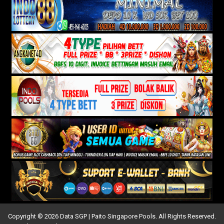
Copyright © 2026 Data SGP | Paito Singapore Pools. All Rights Reserved.