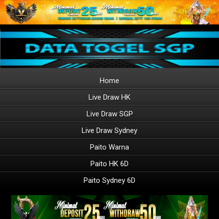
Home
Live Draw HK
Live Draw SGP
Live Draw Sydney
Paito Warna
Paito HK 6D
Paito Sydney 6D