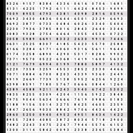
8
3
2
6
8
9
1
5
7
3
8
3
8
4
3
4
3
3
6
9
0
6
1
6
7
0
7
0
6
6
1
6
8
1
9
4
1
3
1
4
4
2
2
5
7
1
7
9
2
2
6
1
1
1
2
6
4
2
4
6
8
4
5
3
8
9
4
9
9
9
7
0
0
9
9
8
9
5
5
1
4
7
9
3
3
4
3
8
1
9
4
0
9
8
8
2
8
1
6
7
0
5
9
6
6
8
6
9
2
2
3
4
3
0
3
4
8
3
6
9
0
6
4
4
8
6
5
0
1
1
2
3
2
9
2
6
6
9
3
3
8
6
9
2
2
3
8
7
7
5
0
7
3
3
6
0
4
8
4
3
6
0
2
6
8
3
3
4
0
4
5
4
0
4
4
2
2
3
0
3
7
9
3
6
9
3
7
8
5
4
8
0
1
6
7
2
8
4
3
7
2
6
4
0
4
3
3
4
6
1
3
0
8
3
2
9
3
2
8
1
2
7
5
4
9
6
4
6
4
1
1
3
5
5
1
4
5
3
6
9
0
7
2
2
4
2
0
5
8
4
5
9
8
9
8
6
6
9
1
1
8
3
3
2
5
2
6
3
0
3
9
9
1
0
1
7
4
4
6
1
0
6
3
1
4
2
5
2
5
7
8
3
0
7
7
4
1
8
5
4
5
4
2
3
5
5
5
7
0
7
2
5
8
8
7
4
1
6
6
3
3
2
8
4
3
6
1
7
1
8
6
0
6
0
6
9
3
1
6
7
5
6
1
1
2
9
6
4
4
8
0
1
7
4
2
3
2
5
8
4
6
8
9
0
9
4
2
9
0
9
5
3
1
7
8
8
2
8
6
5
9
9
0
2
2
7
3
7
1
8
9
5
7
0
7
0
5
2
2
4
6
3
6
8
5
1
4
1
9
1
1
6
0
0
0
5
6
3
3
6
3
1
2
1
3
7
6
7
9
7
6
9
9
4
4
0
1
9
9
9
7
8
8
0
8
5
8
9
7
7
4
1
3
2
5
6
2
2
0
2
7
3
5
8
4
3
2
5
9
5
4
5
5
3
8
2
8
5
2
7
2
3
3
0
3
4
4
6
6
3
7
0
7
1
8
0
8
8
4
3
6
7
0
0
0
8
2
0
3
3
4
3
3
9
3
9
3
6
0
6
2
4
4
9
4
9
9
1
9
1
2
6
6
9
6
7
7
3
9
3
5
1
3
8
2
5
9
5
2
7
6
2
5
6
2
9
2
2
4
6
6
3
9
8
8
8
5
9
1
1
7
1
8
0
8
5
7
6
7
4
0
6
6
6
3
0
8
4
4
8
1
2
6
0
6
4
3
8
9
8
4
5
8
8
7
9
2
1
1
2
8
2
4
3
7
3
9
4
0
4
6
7
4
2
6
5
3
0
2
2
9
8
3
5
8
8
2
5
5
1
0
3
0
9
9
4
2
0
4
4
1
1
5
6
2
5
9
2
2
4
3
8
4
8
3
7
9
7
5
3
9
0
4
4
8
5
6
3
4
7
0
6
6
6
3
7
6
1
9
1
0
9
8
6
5
0
1
8
3
2
5
1
8
8
7
9
1
5
6
2
5
0
1
4
5
3
2
7
5
3
8
4
2
5
7
4
6
0
5
5
2
3
5
9
5
1
8
4
7
2
2
6
5
6
2
9
0
3
0
3
8
8
4
2
6
9
7
0
6
6
4
4
3
6
9
4
4
2
9
2
2
8
6
0
6
5
2
5
0
5
0
9
4
0
4
4
9
5
2
7
4
9
5
1
6
8
4
3
4
7
1
4
2
2
4
8
9
5
5
1
7
2
8
0
8
4
0
8
5
4
3
8
7
2
9
8
0
3
4
7
5
7
1
8
9
2
9
0
0
0
7
4
8
2
1
2
2
4
3
7
3
4
7
5
3
2
2
6
7
4
7
9
4
4
8
5
5
7
6
4
6
1
5
2
7
1
3
0
0
0
3
1
1
4
5
5
8
4
2
6
0
0
9
3
3
2
3
3
8
2
2
3
6
5
2
5
3
8
4
3