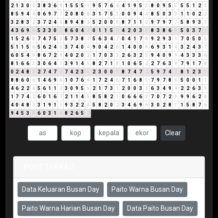
2
1
3
0
3
3
8
3
6
9
1
5
5
5
1
9
5
7
6
4
4
1
9
5
5
8
0
9
5
5
5
5
1
2
3
8
5
9
4
4
0
6
9
7
7
2
0
8
0
8
3
1
7
5
3
0
0
9
4
4
8
5
0
3
3
1
1
0
2
2
3
2
8
3
2
3
7
2
4
6
8
9
4
8
3
5
2
0
0
0
8
7
1
1
2
9
7
9
7
7
5
8
9
3
3
4
3
6
9
6
5
3
3
0
3
8
6
0
4
4
0
1
1
5
6
4
2
0
3
3
8
3
8
6
5
5
0
3
7
1
1
5
2
6
8
7
4
7
5
3
5
7
3
8
2
5
6
3
4
7
0
4
1
7
8
9
2
9
3
3
7
0
5
0
5
5
1
1
5
6
5
6
2
4
6
3
7
4
0
4
9
0
4
2
6
1
4
0
0
0
6
9
3
1
4
3
2
4
3
7
6
0
5
4
9
8
6
7
2
9
4
0
2
0
2
1
7
0
3
3
2
6
3
2
5
9
4
0
9
9
4
3
3
3
6
8
1
6
6
3
3
0
6
4
1
3
9
1
4
5
8
2
7
1
8
1
0
6
5
2
2
7
6
3
9
7
9
1
7
8
0
2
4
8
3
2
7
4
7
2
7
4
2
3
5
2
3
0
0
0
8
7
4
7
2
5
9
7
4
2
8
1
2
3
5
8
8
6
0
6
1
4
6
9
6
1
0
7
6
4
1
7
2
4
6
7
1
6
8
5
7
9
7
8
6
5
0
0
1
1
4
6
2
2
4
5
6
1
1
2
3
0
9
5
5
2
1
7
3
1
2
0
0
3
3
6
3
4
9
4
2
2
6
3
9
1
7
7
4
2
6
0
1
6
7
2
1
1
4
5
8
5
8
2
1
0
6
6
6
3
7
0
7
2
9
9
9
6
2
8
4
0
4
8
3
3
1
9
1
1
9
3
2
2
4
5
8
2
0
2
3
4
6
9
6
3
0
2
8
1
1
5
8
7
6
9
4
5
3
8
6
0
3
1
4
8
2
6
5
2
Clear
POST TERKAIT
Data Keluaran Busan Day
Paito Warna Busan Day
Paito Warna Harian Busan Day
Data Paito Busan Day