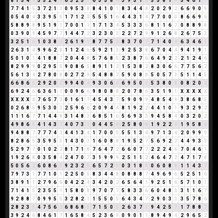
8
1
5
4
9
3
5
2
4
6
6
3
2
5
7
6
5
5
8
4
3
9
5
1
6
5
5
8
1
9
5
4
6
1
7
7
7
4
1
5
3
7
2
1
3
0
9
5
3
8
8
4
1
0
1
8
3
4
4
8
2
0
2
9
2
6
6
9
0
9
0
5
4
0
4
3
3
9
5
5
1
7
1
2
3
5
5
5
1
6
4
4
3
1
4
7
7
0
0
0
8
6
6
9
6
5
8
8
9
8
9
5
1
9
1
7
0
0
1
1
1
7
1
3
4
5
3
3
3
6
8
1
1
6
7
0
8
8
9
8
0
3
9
0
9
4
5
9
7
7
1
4
4
7
2
3
2
3
0
3
2
2
7
2
9
9
1
2
6
8
2
6
7
5
3
3
2
5
1
6
1
0
3
8
2
2
6
1
9
1
8
7
7
5
3
8
3
7
0
7
7
1
4
0
4
6
3
4
6
1
2
6
3
1
4
9
9
6
2
8
1
1
2
4
6
5
9
2
1
3
9
2
5
3
8
6
7
0
4
4
9
4
1
9
1
5
0
1
0
1
4
1
8
8
7
2
0
4
4
8
5
7
6
8
5
2
3
8
7
6
6
4
9
2
2
2
1
2
4
6
8
2
9
9
9
0
2
9
5
5
9
0
8
6
5
8
9
1
1
2
1
5
3
8
2
8
3
0
6
6
7
7
5
6
2
5
6
1
3
4
2
7
8
0
8
0
2
7
2
9
5
4
8
8
7
5
9
0
8
8
5
0
5
7
3
5
1
1
4
5
6
6
8
6
5
2
9
2
0
2
9
9
4
0
4
9
3
0
6
6
6
9
5
0
5
5
3
8
0
8
0
8
2
0
2
6
9
2
4
6
6
3
6
1
7
0
0
9
6
6
9
8
0
8
8
2
0
7
8
6
3
5
1
9
1
X
X
X
X
X
X
X
X
X
X
7
6
5
7
3
0
1
6
1
7
4
5
4
3
7
5
9
0
9
9
4
8
5
4
9
3
8
6
8
5
0
2
6
8
5
9
5
3
0
3
2
5
9
6
6
2
0
9
4
4
8
1
9
2
2
4
4
1
0
1
9
3
2
9
2
1
1
1
6
7
7
1
4
4
8
3
1
4
8
3
6
8
5
1
6
5
6
9
3
3
9
4
5
8
4
0
3
2
0
2
4
9
8
6
5
4
1
4
3
7
4
0
7
3
1
0
4
4
5
9
2
5
8
0
8
1
9
2
2
4
1
9
5
8
4
9
4
8
8
7
7
7
7
4
2
4
4
1
3
4
1
7
0
0
0
5
5
1
3
4
9
7
1
3
4
2
0
9
9
9
8
2
8
6
5
3
5
9
5
5
1
4
3
0
3
1
6
0
8
8
1
9
5
2
7
5
6
9
2
2
4
4
9
3
3
5
2
9
7
7
0
1
0
2
2
8
1
7
1
8
7
6
4
7
2
6
6
0
7
7
2
2
2
4
6
7
0
4
6
1
1
9
2
6
8
0
3
5
8
4
2
4
7
0
7
3
1
9
9
9
2
5
1
1
2
4
6
4
7
2
4
7
1
7
8
5
0
5
6
2
6
0
8
6
5
9
2
3
2
5
6
5
7
2
9
0
3
1
8
9
0
6
0
8
8
1
1
4
3
7
7
9
7
3
1
7
7
1
0
1
2
2
5
0
5
8
3
4
4
8
0
8
8
8
7
4
9
6
9
6
5
2
5
1
6
3
8
9
1
1
2
7
9
6
6
0
4
2
2
4
3
4
2
0
2
6
5
6
4
1
9
2
5
1
6
5
7
1
0
1
7
1
4
1
5
2
3
5
5
1
1
5
8
0
8
9
7
0
7
7
5
8
3
3
6
6
0
4
8
3
3
1
1
6
7
9
2
8
8
7
0
9
9
5
5
3
2
8
2
1
1
5
5
0
5
6
4
3
4
7
2
9
0
3
3
3
5
7
8
6
2
8
2
3
5
4
7
5
6
2
6
8
6
8
5
7
1
5
0
5
2
6
3
7
1
9
4
2
5
7
1
7
8
8
7
3
9
2
4
6
8
4
6
1
7
1
6
5
8
4
5
2
3
6
9
0
9
0
1
1
8
9
4
9
4
2
9
6
5
2