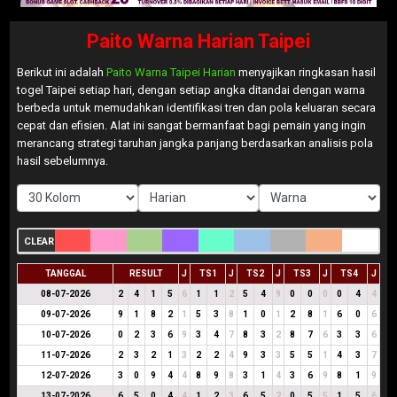
Paito Warna Harian Taipei
Berikut ini adalah
Paito Warna Taipei Harian
menyajikan ringkasan hasil
togel Taipei setiap hari, dengan setiap angka ditandai dengan warna
berbeda untuk memudahkan identifikasi tren dan pola keluaran secara
cepat dan efisien. Alat ini sangat bermanfaat bagi pemain yang ingin
merancang strategi taruhan jangka panjang berdasarkan analisis pola
hasil sebelumnya.
CLEAR
TANGGAL
RESULT
J
TS1
J
TS2
J
TS3
J
TS4
J
08-07-2026
2
4
1
5
6
1
1
2
5
4
9
0
0
0
0
4
4
09-07-2026
9
1
8
2
1
5
3
8
1
0
1
2
8
1
6
0
6
10-07-2026
0
2
3
6
9
3
4
7
8
3
2
8
7
6
3
3
6
11-07-2026
2
3
2
1
3
2
2
4
9
3
3
5
5
1
4
3
7
12-07-2026
3
0
9
4
4
8
9
8
3
1
4
3
6
9
8
1
9
13-07-2026
6
5
0
4
4
1
2
3
6
5
2
0
5
5
1
5
6