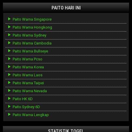
PAITO HARI INI
Paito Warna Singapore
Paito Warna Hongkong
Paito Warna Sydney
Paito Warna Cambodia
Paito Warna Bullseye
Paito Warna Pcso
Paito Warna Korea
Paito Warna Laos
Paito Warna Taipei
Paito Warna Nevada
Paito HK 6D
Paito Sydney 6D
Paito Warna Lengkap
STATISTIK TOGEL