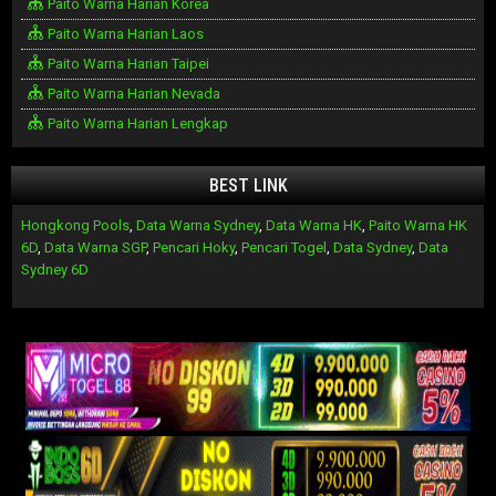
Paito Warna Harian Korea
Paito Warna Harian Laos
Paito Warna Harian Taipei
Paito Warna Harian Nevada
Paito Warna Harian Lengkap
BEST LINK
Hongkong Pools
,
Data Warna Sydney
,
Data Warna HK
,
Paito Warna HK
6D
,
Data Warna SGP
,
Pencari Hoky
,
Pencari Togel
,
Data Sydney
,
Data
Sydney 6D