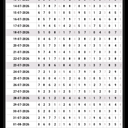
14-07-2026
5
7
8
7
6
8
8
7
0
9
9
3
3
6
5
9
5
15-07-2026
6
7
0
1
1
0
5
5
9
5
5
1
2
3
4
5
9
16-07-2026
8
5
7
8
6
7
9
7
1
8
9
4
6
1
6
8
5
17-07-2026
1
9
4
5
9
4
2
6
5
1
6
7
5
3
0
1
1
18-07-2026
5
1
0
8
8
1
7
8
5
7
3
0
4
4
0
7
7
19-07-2026
0
4
6
7
4
5
8
4
3
8
2
2
3
5
8
8
7
20-07-2026
3
5
7
3
1
8
0
8
3
4
7
3
1
4
8
4
3
21-07-2026
9
7
4
9
4
4
1
5
8
0
8
7
0
7
3
0
3
22-07-2026
9
4
1
7
8
0
8
8
8
8
7
1
3
4
3
8
2
23-07-2026
8
3
8
6
5
8
4
3
3
3
6
3
7
1
8
3
2
24-07-2026
7
2
1
3
4
1
4
5
7
9
7
0
7
7
2
9
2
25-07-2026
6
0
0
4
4
1
2
3
6
5
2
0
5
5
1
5
6
26-07-2026
7
8
6
2
8
5
4
9
1
9
1
2
7
9
6
9
6
27-07-2026
9
2
3
5
8
2
5
7
7
5
3
5
2
7
0
2
2
28-07-2026
5
0
1
2
3
0
4
4
6
9
6
1
7
8
1
9
1
29-07-2026
4
2
3
1
4
2
6
8
9
4
4
5
9
5
4
4
8
30-07-2026
5
2
0
5
5
0
1
1
8
9
8
1
0
1
3
9
3
31-07-2026
2
9
7
7
5
6
9
6
1
1
2
9
6
6
6
1
7
01-08-2026
0
6
0
2
2
1
6
7
5
3
8
0
9
9
3
5
8