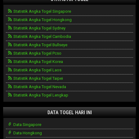
Statistik Angka Togel Singapore
Statistik Angka Togel Hongkong
Statistik Angka Togel Sydney
Statistik Angka Togel Cambodia
Statistik Angka Togel Bullseye
Statistik Angka Togel Pcso
Statistik Angka Togel Korea
Statistik Angka Togel Laos
Statistik Angka Togel Taipei
Statistik Angka Togel Nevada
Statistik Angka Togel Lengkap
DATA TOGEL HARI INI
Data Singapore
Data Hongkong