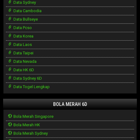
Data Sydney
Data Cambodia
Data Bullseye
Data Pcso
Data Korea
Data Laos
Data Taipei
Data Nevada
Data HK 6D
Data Sydney 6D
Data Togel Lengkap
BOLA MERAH 6D
Bola Merah Singapore
Bola Merah HK
Bola Merah Sydney