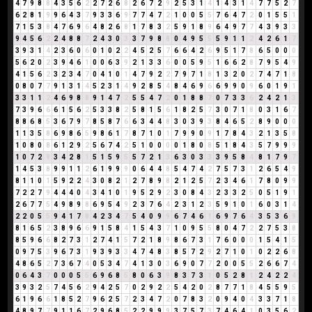
4
7
9
8
8
4
3
5
6
2
2
7
2
6
8
2
6
7
2
9
2
5
3
1
4
1
4
3
1
4
7
7
5
2
7
6
2
8
1
9
9
6
4
3
7
9
3
3
6
9
7
7
4
7
2
1
0
0
5
5
7
6
4
7
2
0
1
5
5
1
7
1
5
3
8
4
7
6
9
6
4
8
2
6
8
1
7
8
3
2
5
9
1
8
9
6
4
9
7
7
4
3
9
3
3
9
4
5
6
2
2
4
8
8
7
2
4
3
0
3
3
7
9
8
8
0
4
9
5
5
5
9
1
1
2
4
2
6
1
7
3
9
3
1
4
2
3
6
0
6
0
1
0
2
2
4
5
2
5
7
6
6
4
2
6
9
5
1
7
8
6
5
0
0
0
5
6
2
0
2
3
9
4
6
1
0
0
6
3
9
2
1
3
3
6
0
0
5
9
5
1
6
6
2
8
7
9
5
4
9
4
1
5
6
2
3
2
3
4
7
0
4
1
0
1
4
7
9
2
2
7
9
7
1
8
1
3
2
0
2
7
4
7
1
8
0
8
0
7
7
9
1
3
1
4
5
2
3
1
4
9
2
8
5
4
8
4
6
9
6
6
9
9
0
9
6
0
1
9
1
3
3
1
1
2
4
6
9
8
8
9
1
4
7
2
5
5
4
7
2
0
1
8
8
7
0
7
3
3
6
2
4
2
1
3
7
3
9
6
6
6
1
5
6
2
5
3
3
8
2
5
8
1
5
6
1
8
2
5
7
3
0
7
1
8
0
3
1
6
7
8
8
6
8
5
3
6
7
9
7
8
5
8
7
6
6
3
4
4
8
3
0
3
9
3
8
4
6
5
2
8
9
0
0
0
1
1
3
5
8
6
9
8
6
5
9
8
6
1
7
8
7
1
0
1
7
9
9
0
9
1
7
8
4
3
2
1
3
5
8
1
0
8
0
8
6
1
2
9
2
5
6
7
4
2
5
1
0
0
0
0
1
8
0
8
5
1
8
4
3
5
7
9
9
9
1
0
7
2
9
3
4
2
8
1
5
1
5
9
5
5
7
2
1
3
6
3
0
3
3
3
9
5
8
4
8
1
7
9
7
1
4
5
3
8
9
9
1
1
2
6
1
9
9
9
0
6
4
4
8
5
4
7
4
2
7
5
7
3
1
2
6
5
4
9
8
1
1
0
1
5
9
2
2
4
3
0
8
2
1
2
7
8
9
8
2
1
2
5
7
2
3
4
6
1
7
8
0
9
9
7
2
2
7
9
4
4
4
0
4
3
4
1
0
1
9
5
2
9
2
3
0
8
4
3
2
3
3
2
5
0
5
1
9
1
2
6
7
7
5
4
9
8
9
8
6
9
5
4
9
2
3
7
6
4
2
3
1
2
3
5
9
1
0
1
6
0
3
1
4
2
2
0
5
5
9
4
1
7
8
4
2
3
4
7
5
4
0
9
9
6
7
4
6
1
6
9
7
6
4
3
5
3
6
9
8
1
6
5
2
3
8
9
6
6
9
1
5
8
4
1
5
4
3
7
1
0
9
5
5
8
0
4
7
2
2
7
5
3
8
8
5
9
6
6
8
2
7
3
1
2
7
4
1
5
7
2
1
8
9
8
6
7
3
1
7
6
0
0
0
1
5
4
1
5
0
9
7
5
3
9
6
7
3
1
9
3
9
3
3
4
7
4
8
3
8
5
7
2
9
2
7
1
0
1
0
2
2
6
8
4
8
6
5
2
7
3
6
7
4
0
5
3
4
7
4
1
3
0
3
6
9
0
7
7
2
0
0
5
5
2
6
6
7
4
0
6
4
3
7
0
0
0
5
5
6
9
6
8
5
8
0
6
3
9
8
3
7
3
1
0
5
2
8
1
2
4
2
2
4
3
9
3
2
5
7
4
5
6
2
9
4
2
5
7
0
2
9
2
2
5
4
2
0
2
8
7
7
1
8
4
5
5
9
5
6
1
9
6
6
1
8
5
2
7
9
6
2
5
7
2
3
4
7
2
0
7
8
3
2
0
9
4
0
4
3
3
7
1
8
4
8
9
7
7
9
1
1
6
7
2
9
6
8
5
2
2
9
9
9
3
7
5
7
3
7
4
6
4
1
0
3
5
6
2