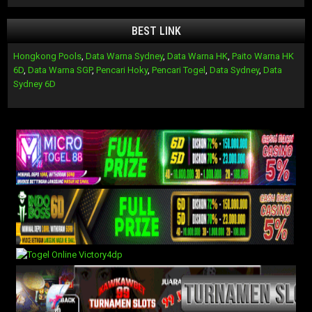
BEST LINK
Hongkong Pools
,
Data Warna Sydney
,
Data Warna HK
,
Paito Warna HK
6D
,
Data Warna SGP
,
Pencari Hoky
,
Pencari Togel
,
Data Sydney
,
Data
Sydney 6D