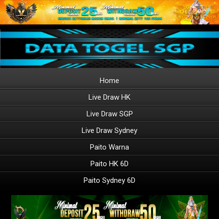
Home
Live Draw HK
Live Draw SGP
Live Draw Sydney
Paito Warna
Paito HK 6D
Paito Sydney 6D