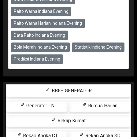
Paito Warna Indiana Evening
Paito Warna Harian Indiana Evening
Data Paito Indiana Evening
Bola Merah Indiana Evening
Statistik Indiana Evening
Prediksi Indiana Evening
BBFS GENERATOR
Generator LN
Rumus Harian
Rekap Kumat
Rekap Angka CT
Rekap Angka 3D