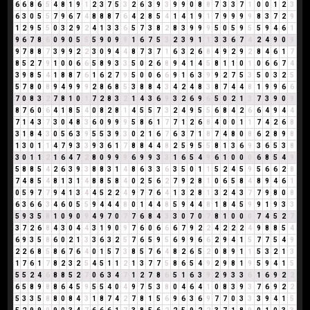
6
6
8
6
5
4
8
1
9
1
2
3
7
5
3
2
6
3
9
3
9
9
0
8
8
7
3
3
7
1
0
0
1
2
3
6
3
0
5
5
7
9
6
7
4
8
8
8
7
6
4
2
8
5
4
1
4
1
9
1
7
9
9
9
9
8
3
7
2
9
1
2
9
5
5
0
3
2
9
2
4
1
3
3
6
5
7
3
8
2
8
3
9
9
9
5
0
5
9
5
5
9
4
6
1
9
6
7
8
6
0
9
0
5
5
5
9
0
9
9
1
6
7
5
3
2
3
9
1
1
3
3
6
7
4
2
4
9
0
9
9
7
8
8
7
3
9
9
2
2
3
0
9
4
4
8
7
3
7
1
6
3
2
6
8
4
9
2
9
2
8
4
6
1
7
8
5
2
7
9
1
0
0
6
6
5
8
9
3
3
5
0
2
6
8
9
4
1
4
5
8
1
1
0
1
0
6
6
7
4
3
9
8
5
4
1
8
8
7
6
1
6
2
7
9
5
0
0
6
6
9
1
6
3
9
9
2
7
5
3
5
0
3
2
5
5
7
8
0
8
9
4
9
9
9
2
8
6
8
5
3
8
8
4
3
4
2
4
8
3
8
7
4
4
8
1
9
9
6
6
7
0
8
3
2
7
8
1
0
1
7
2
8
3
2
1
4
3
6
9
3
2
6
9
6
5
0
2
1
3
7
3
9
0
9
8
7
6
0
6
4
1
8
5
4
0
8
2
8
1
4
5
5
7
3
2
4
9
5
5
6
8
4
2
6
6
4
9
4
4
7
1
4
3
7
3
0
4
8
3
6
0
9
9
9
5
8
6
1
7
7
1
2
6
8
4
0
0
1
1
7
4
2
6
8
3
1
8
4
3
0
5
6
3
9
5
5
3
9
3
0
2
1
6
7
6
3
7
1
8
7
4
8
0
8
6
2
8
9
8
1
3
0
1
1
4
7
9
3
3
9
3
6
1
7
8
8
4
4
8
2
5
9
5
5
8
1
3
6
9
3
6
5
3
8
3
0
1
1
2
1
6
4
7
2
8
0
9
9
9
6
9
9
3
3
1
6
5
4
9
6
1
0
0
0
6
8
5
4
9
5
8
8
5
4
2
6
3
9
3
8
8
3
1
4
8
6
3
3
6
3
5
0
1
1
5
2
4
5
9
5
6
6
2
8
7
4
8
5
4
8
1
3
1
4
8
8
5
8
4
0
2
5
6
2
7
9
2
8
1
0
6
5
8
4
8
9
4
6
1
0
5
9
7
7
9
4
1
3
4
4
5
2
2
4
9
7
7
6
4
1
3
2
8
1
3
2
4
3
7
7
9
8
0
8
6
3
6
6
3
4
6
0
5
5
9
4
4
4
8
0
1
4
4
8
5
9
4
4
8
1
8
4
5
9
9
1
9
3
3
5
9
3
5
8
1
0
9
0
9
4
9
7
0
7
7
6
8
4
3
3
0
7
0
7
8
1
0
0
0
7
4
5
2
7
3
7
2
6
8
4
3
0
4
4
3
1
9
0
9
7
6
0
6
6
6
7
9
2
2
4
2
2
2
4
9
8
8
5
4
6
9
3
5
8
6
0
2
1
3
3
6
3
2
5
7
6
5
9
5
6
9
9
6
6
2
9
4
1
5
7
7
5
4
9
2
2
6
8
5
8
6
7
6
4
0
1
5
7
3
8
5
7
6
4
8
2
6
5
2
0
8
9
1
1
5
3
2
1
3
1
7
6
1
7
8
2
3
2
5
4
5
1
1
2
1
3
7
7
5
8
6
5
4
9
2
9
8
1
9
5
9
4
1
5
5
5
2
4
6
8
8
5
2
7
0
6
3
4
7
1
2
7
8
6
5
1
6
3
9
2
9
3
3
6
1
6
9
2
2
6
5
8
9
8
8
6
4
5
9
5
5
4
0
4
9
7
5
3
8
0
4
6
4
1
0
8
3
9
3
7
6
9
2
2
5
3
3
5
8
8
0
8
4
3
1
8
7
4
2
7
8
1
5
6
9
6
3
6
9
7
7
0
3
3
3
9
4
1
5