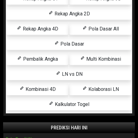
Rekap Angka 2D
Rekap Angka 4D
Pola Dasar All
Pola Dasar
Pembalik Angka
Multi Kombinasi
LN vs DN
Kombinasi 4D
Kolaborasi LN
Kalkulator Togel
PREDIKSI HARI INI