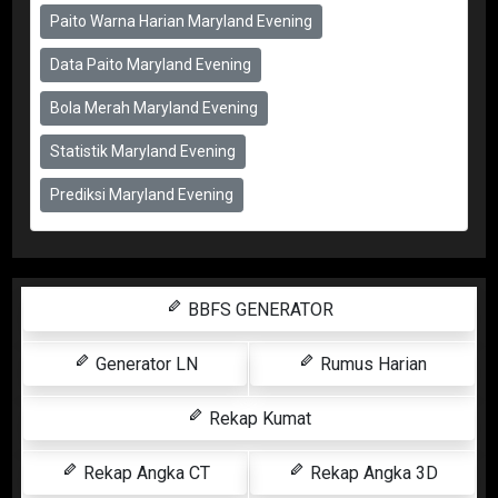
Paito Warna Harian Maryland Evening
Data Paito Maryland Evening
Bola Merah Maryland Evening
Statistik Maryland Evening
Prediksi Maryland Evening
BBFS GENERATOR
Generator LN
Rumus Harian
Rekap Kumat
Rekap Angka CT
Rekap Angka 3D