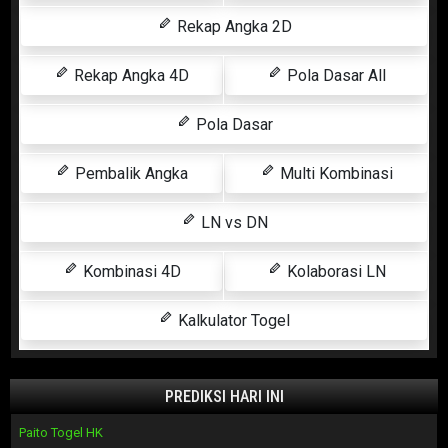
Rekap Angka 2D
Rekap Angka 4D
Pola Dasar All
Pola Dasar
Pembalik Angka
Multi Kombinasi
LN vs DN
Kombinasi 4D
Kolaborasi LN
Kalkulator Togel
PREDIKSI HARI INI
Paito Togel HK