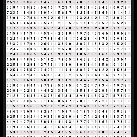
2
6
2
0
2
3
0
6
7
4
1
4
7
3
1
6
8
1
3
4
2
0
3
6
9
9
8
4
5
9
9
3
2
8
1
3
3
8
4
3
3
0
2
0
2
6
6
4
0
4
7
2
3
7
1
0
8
5
1
6
3
2
4
5
9
0
0
7
2
9
7
2
3
7
1
8
4
8
1
9
5
0
4
4
8
5
6
3
7
1
8
2
3
5
8
5
3
6
9
6
8
1
4
7
2
9
5
0
1
1
2
7
8
6
5
4
9
7
2
9
6
9
8
1
9
7
3
2
3
5
2
4
1
7
8
3
0
0
2
2
5
4
5
1
6
4
6
3
4
7
9
5
7
8
6
2
5
6
5
2
5
1
8
1
9
7
0
5
7
3
5
5
2
9
2
0
0
7
6
4
8
5
3
6
9
3
6
5
7
3
4
0
2
0
2
5
7
2
3
5
2
7
0
2
2
9
7
3
2
5
3
1
5
9
5
1
1
3
4
7
4
5
3
4
7
2
0
1
8
9
4
9
7
0
7
3
3
6
6
3
1
0
6
2
8
1
2
2
4
6
3
9
7
5
3
7
7
9
8
8
6
1
6
1
7
2
6
2
8
1
4
8
7
3
1
2
9
8
2
1
3
3
3
2
5
4
7
0
4
4
2
6
0
1
1
3
8
0
0
0
3
8
0
4
4
5
8
3
2
5
6
5
2
0
2
3
2
3
7
1
6
0
0
6
6
3
8
3
0
3
2
6
7
0
7
3
8
5
5
1
9
1
1
3
4
7
2
7
0
7
5
2
4
9
4
8
0
6
6
3
6
4
2
1
3
9
1
1
2
3
1
8
6
6
3
5
4
6
1
7
5
9
1
3
4
1
6
0
9
9
4
8
5
0
5
6
1
9
2
2
7
9
6
5
2
9
6
5
2
7
3
1
4
2
6
2
3
6
4
1
2
2
5
3
8
9
2
8
8
7
2
7
7
3
1
1
9
1
0
1
8
0
5
1
6
1
1
5
6
2
0
1
0
1
1
3
2
5
1
6
7
5
5
7
3
9
4
2
9
2
1
1
9
4
4
3
8
9
7
7
6
1
2
2
4
1
5
8
3
2
5
6
3
0
3
8
9
3
3
6
6
6
8
3
2
3
5
6
2
8
9
5
3
0
3
4
4
1
4
5
9
7
1
9
1
0
5
2
5
7
8
6
9
8
8
6
8
4
2
6
3
0
4
2
6
3
4
4
7
2
2
9
5
4
9
8
2
7
2
9
3
3
8
6
5
7
9
4
1
5
8
7
3
8
2
5
0
9
5
5
0
1
2
6
8
7
9
3
4
7
4
9
7
5
3
2
0
8
1
9
2
2
1
9
1
4
4
9
2
2
3
5
5
1
6
3
5
8
9
8
2
2
8
9
8
9
5
7
9
7
7
1
2
8
1
0
8
4
8
3
4
3
7
3
1
6
9
3
4
7
3
9
8
9
8
3
0
3
7
1
5
7
8
0
8
0
6
2
0
2
3
0
5
6
2
9
1
1
4
5
8
6
4
7
2
2
8
1
6
7
2
7
2
1
3
9
1
0
6
6
3
3
5
6
2
1
5
6
5
2
6
2
6
8
5
1
2
2
2
4
4
2
4
3
7
9
5
2
7
9
2
1
8
7
6
4
8
6
3
9
3
6
8
4
3
9
2
2
1
3
1
6
8
7
6
0
1
9
3
3
0
0
4
8
3
0
8
5
2
7
6
2
5
9
5
2
0
2
4
6
0
9
3
5
8
8
2
6
0
6
1
1
7
4
2
2
6
4
8
3
8
3
7
7
5
4
1
9
0
9
2
7
6
1
7
5
8
9
8
8
4
1
9
3
3
6
7
7
0
7
9
8
6
9
6
8
7
8
4
3
1
1
9
4
4
6
6
7
1
8
5
4
6
3
9
6
4
8
4
3
6
6
3
0
3
8
9
1
3
4
2
4
1
8
9
3
6
3
0
3
6
5
9
8
8
5
2
4
6
1
4
1
5
5
1
5
6
8
0
8
3
8
8
3
2
2
4
5
2
7