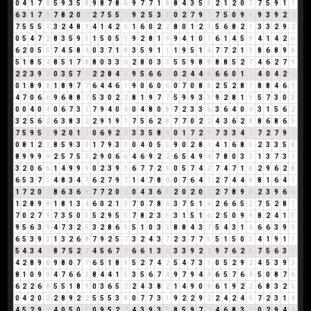
0
4
1
7
8
5
9
3
5
8
9
8
7
8
6
9
7
7
1
8
8
4
3
5
8
2
1
2
0
2
7
5
9
1
1
6
3
1
7
8
7
8
2
0
2
2
7
5
5
1
9
2
5
3
8
0
2
7
9
7
7
5
0
9
9
9
3
9
2
2
7
5
5
5
1
3
2
4
8
3
4
1
4
2
6
1
6
0
2
2
8
0
1
2
3
5
6
8
2
1
3
3
2
9
2
0
5
4
7
2
8
3
5
9
5
1
5
0
5
5
9
2
8
1
9
9
4
1
0
1
6
1
4
5
9
4
1
4
2
6
6
2
0
5
5
7
4
5
8
4
0
3
7
1
8
3
5
9
1
1
1
9
5
1
6
7
7
2
1
3
8
6
8
9
8
5
1
8
5
4
8
5
1
7
8
8
0
3
3
6
2
8
0
3
3
5
5
9
8
8
8
8
5
2
7
4
6
2
7
9
2
2
3
9
3
0
3
5
7
3
2
2
8
4
3
9
5
6
6
3
0
2
4
4
8
6
6
0
1
1
4
0
4
2
6
0
1
8
9
8
1
8
9
7
7
6
4
4
6
1
9
0
6
0
6
0
7
0
8
8
2
5
2
8
1
8
8
4
6
1
4
7
0
6
6
9
6
8
8
7
5
3
0
2
2
8
1
9
7
7
5
9
9
3
3
9
2
8
1
9
5
7
3
0
3
0
0
4
0
4
0
6
7
3
1
7
9
4
0
4
0
4
8
0
8
7
2
3
3
6
3
6
4
0
4
3
1
5
6
2
3
2
5
6
2
6
3
8
3
2
2
9
1
9
1
7
5
6
2
8
7
7
0
2
2
4
3
6
2
8
8
6
8
6
5
7
5
9
5
5
9
2
0
1
1
0
6
9
2
2
3
3
5
8
4
0
1
7
2
9
7
3
3
4
7
7
2
7
9
7
0
8
1
2
3
8
5
9
3
3
1
7
9
3
3
0
4
0
5
5
9
0
2
8
1
4
1
6
8
5
2
3
3
5
8
8
9
9
9
9
2
5
7
5
3
2
9
0
6
6
4
6
9
2
2
6
5
4
9
4
7
8
0
3
3
1
3
7
3
1
3
2
0
6
6
1
4
9
9
9
0
2
3
9
3
6
7
7
2
9
0
5
7
4
2
7
4
7
1
8
2
9
6
2
8
6
5
3
7
1
4
8
3
4
7
6
2
7
9
7
1
4
7
8
6
0
7
6
4
1
2
7
4
4
8
8
1
6
4
1
1
7
2
0
2
8
6
3
6
9
7
7
2
0
2
0
4
3
6
9
2
0
2
0
2
2
7
8
9
8
2
3
9
6
6
1
2
8
9
8
1
8
1
3
4
6
0
2
1
3
7
0
7
8
6
3
7
5
1
6
2
6
6
5
2
7
5
2
8
1
7
0
2
7
9
7
3
5
0
5
5
2
9
5
5
7
8
2
3
5
3
1
5
1
6
2
5
0
9
9
8
2
4
1
5
9
5
6
3
9
4
7
3
2
5
3
2
8
6
5
5
1
0
3
3
8
8
4
3
7
5
4
3
1
4
6
6
3
9
3
6
5
3
9
3
1
3
2
6
8
7
9
2
5
7
3
2
4
3
7
2
3
7
7
5
5
1
5
0
5
4
1
9
1
1
5
4
3
4
7
8
7
5
2
7
4
5
6
7
4
6
6
1
3
4
3
3
9
2
2
9
7
6
2
8
7
5
6
3
9
4
2
8
9
8
9
8
0
7
7
6
5
1
8
9
5
2
7
4
2
5
4
7
3
1
0
5
2
9
2
4
5
3
9
3
8
1
0
9
9
4
7
6
6
3
8
4
4
1
5
3
5
6
7
4
9
7
9
4
4
6
5
7
6
4
5
0
8
7
6
6
2
2
6
8
5
5
1
8
9
0
3
6
5
2
2
4
3
8
2
1
4
9
0
9
6
1
9
2
2
6
8
3
2
5
0
4
2
0
2
2
8
9
2
2
5
5
5
3
8
0
7
7
3
1
9
2
2
9
2
2
4
2
4
6
7
2
3
1
4
4
5
2
9
2
4
0
5
0
5
0
9
5
2
7
4
3
9
3
3
8
5
9
7
7
4
6
8
3
2
0
2
9
4
4