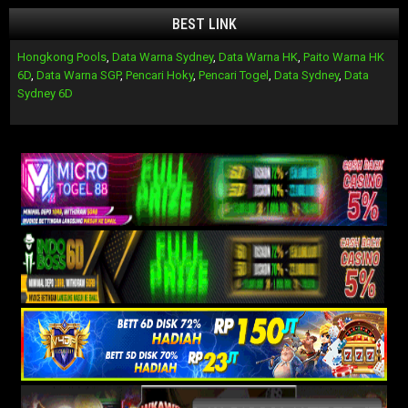
BEST LINK
Hongkong Pools
,
Data Warna Sydney
,
Data Warna HK
,
Paito Warna HK
6D
,
Data Warna SGP
,
Pencari Hoky
,
Pencari Togel
,
Data Sydney
,
Data
Sydney 6D