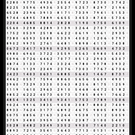
0
2
8
0
8
9
7
7
5
3
4
9
3
6
9
2
5
5
4
9
9
7
2
3
5
8
7
3
0
3
3
7
4
2
6
8
2
2
5
7
3
5
9
6
6
4
9
3
6
9
3
5
2
7
9
5
2
5
7
3
8
2
9
7
7
2
1
9
6
6
6
5
2
8
1
2
3
9
6
6
3
9
1
3
4
8
1
7
1
8
7
3
3
9
3
7
9
4
1
5
5
1
5
3
8
9
7
4
4
8
6
8
9
5
5
7
8
8
9
8
6
6
5
5
1
3
4
5
3
8
8
7
4
0
4
5
7
3
6
9
2
2
0
4
4
4
6
8
5
4
8
8
1
4
5
2
8
2
8
1
1
1
9
0
9
9
7
5
0
5
6
1
0
9
9
5
5
6
0
6
3
2
9
8
8
4
2
8
9
8
3
1
3
9
3
3
2
6
4
1
2
7
0
7
7
4
5
3
5
8
1
7
5
2
7
0
5
3
9
3
2
5
1
8
9
6
6
2
2
4
0
6
1
9
1
1
9
6
1
7
2
9
3
5
8
7
3
8
0
8
6
5
9
3
3
5
0
8
0
8
5
3
3
9
3
4
0
0
2
2
1
2
0
6
6
0
7
9
7
7
8
9
0
2
2
9
9
7
5
3
2
7
6
1
7
6
4
8
1
9
9
8
9
8
8
4
1
1
3
4
7
4
3
8
2
0
6
7
2
9
3
4
1
7
8
9
3
9
0
9
9
2
9
5
5
5
2
6
5
2
5
6
0
9
9
4
7
3
2
5
4
9
8
0
8
6
9
6
0
6
3
7
2
2
4
3
5
5
9
5
0
5
6
3
9
0
9
8
0
8
5
4
3
0
3
5
0
9
6
6
0
7
2
6
8
6
4
6
2
8
7
0
7
7
5
0
5
1
2
3
2
9
0
3
3
6
3
0
7
7
4
8
7
4
2
3
1
3
3
6
7
1
7
4
2
3
3
2
4
6
9
7
8
0
8
9
3
7
8
6
3
9
3
2
5
7
7
6
0
6
1
1
2
9
2
2
3
4
9
4
2
3
7
6
4
7
3
0
3
3
7
7
6
7
4
6
7
3
6
9
2
4
2
3
5
1
4
0
3
3
0
6
3
1
4
6
8
8
5
4
5
6
4
3
7
1
4
6
7
4
8
7
3
1
4
4
4
6
2
8
0
5
5
7
3
7
5
9
4
4
8
8
6
0
6
5
6
5
6
2
5
6
0
9
9
4
9
0
1
1
3
9
6
0
6
7
3
2
9
2
3
3
3
0
3
0
3
6
3
9
8
2
5
6
2
8
1
7
5
3
1
2
5
9
5
1
1
1
9
1
1
6
1
0
1
2
9
6
3
9
2
9
1
0
1
5
4
6
8
5
6
4
7
2
9
5
1
8
2
1
9
8
5
2
7
6
2
2
2
4
4
0
7
3
1
6
0
7
3
1
5
7
8
5
4
8
4
9
1
1
7
6
6
2
8
4
8
5
4
9
1
3
2
5
7
3
4
1
0
1
9
3
4
1
5
5
7
5
3
8
7
7
8
9
8
1
5
0
6
6
9
0
2
4
6
9
9
1
6
7
3
8
3
5
8
9
4
5
8
4
3
0
8
7
6
8
8
0
2
2
7
4
0
9
9
8
9
3
3
6
7
6
2
4
6
3
1
7
7
5
6
8
9
2
2
4
6
7
5
3
9
8
0
5
5
8
9
3
6
9
5
0
7
5
3
0
8
5
6
2
2
1
6
3
9
3
2
6
4
1
9
5
3
8
2
1
3
1
2
3
5
0
5
9
5
3
7
5
9
5
3
4
8
0
8
3
9
5
9
5
3
4
9
8
8
2
3
8
7
6
3
1
0
0
0
5
4
0
7
7
3
0
2
8
1
0
4
8
2
1
3
3
4
9
4
3
3
5
2
7
9
9
3
0
3
7
1
4
0
4
2
2
1
0
1
0
8
9
3
3
7
2
1
6
7
3
5
4
1
5
3
6
4
3
7
7
7
1
3
4
0
1
3
1
4
9
4
3
8
2