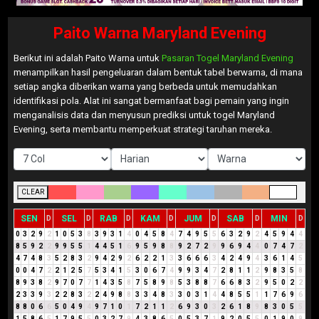
Paito Warna Maryland Evening
Berikut ini adalah Paito Warna untuk
Pasaran Togel Maryland Evening
menampilkan hasil pengeluaran dalam bentuk tabel berwarna, di mana
setiap angka diberikan warna yang berbeda untuk memudahkan
identifikasi pola. Alat ini sangat bermanfaat bagi pemain yang ingin
menganalisis data dan menyusun prediksi untuk togel Maryland
Evening, serta membantu memperkuat strategi taruhan mereka.
CLEAR
SEN
SEL
RAB
KAM
JUM
SAB
MIN
D
D
D
D
D
D
D
0
3
2
9
2
1
0
5
3
8
3
9
3
1
4
0
4
5
8
4
7
4
9
5
5
6
3
2
9
2
4
5
9
4
4
8
5
9
2
2
9
9
5
5
1
4
4
5
1
6
9
5
9
8
8
9
2
7
2
9
9
6
9
4
4
0
7
4
7
2
4
7
4
8
3
5
2
8
3
2
9
4
2
9
2
6
2
2
1
3
3
6
6
6
3
4
2
4
9
4
3
6
1
4
5
0
0
4
7
2
2
1
2
5
7
5
3
4
1
5
3
0
6
7
4
9
9
3
4
7
2
8
1
1
2
9
8
3
5
8
8
9
3
8
2
9
7
0
7
7
1
4
3
5
8
7
5
8
9
8
5
3
8
8
7
6
6
8
3
2
9
5
0
2
2
2
3
3
9
3
2
2
8
3
2
2
4
9
8
8
3
3
4
8
3
3
0
3
1
4
4
8
5
5
1
1
7
6
9
6
8
8
0
6
6
5
0
4
9
4
9
7
1
0
1
7
2
1
1
2
6
9
3
0
3
2
6
1
8
9
8
3
0
5
5
1
5
8
6
5
1
7
9
5
5
0
3
2
7
9
4
3
8
6
5
0
5
3
7
1
9
2
0
5
5
0
1
9
0
9