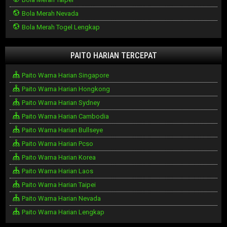
Bola Merah Nevada
Bola Merah Togel Lengkap
PAITO HARIAN TERCEPAT
Paito Warna Harian Singapore
Paito Warna Harian Hongkong
Paito Warna Harian Sydney
Paito Warna Harian Cambodia
Paito Warna Harian Bullseye
Paito Warna Harian Pcso
Paito Warna Harian Korea
Paito Warna Harian Laos
Paito Warna Harian Taipei
Paito Warna Harian Nevada
Paito Warna Harian Lengkap