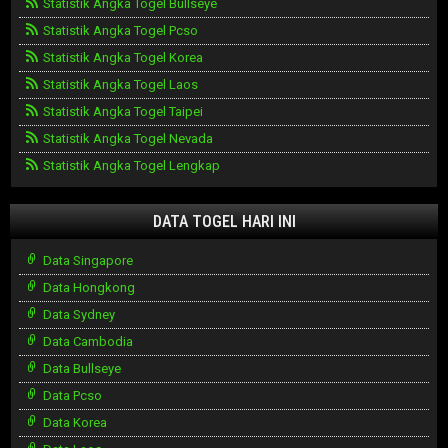
Statistik Angka Togel Bullseye
Statistik Angka Togel Pcso
Statistik Angka Togel Korea
Statistik Angka Togel Laos
Statistik Angka Togel Taipei
Statistik Angka Togel Nevada
Statistik Angka Togel Lengkap
DATA TOGEL HARI INI
Data Singapore
Data Hongkong
Data Sydney
Data Cambodia
Data Bullseye
Data Pcso
Data Korea