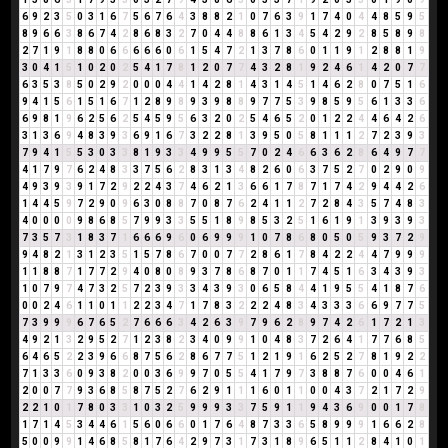
6
9
2
3
5
0
3
1
6
7
5
6
7
6
4
3
8
8
2
1
0
7
6
3
9
1
7
4
0
4
4
8
5
9
5
8
9
6
6
3
8
6
7
4
2
8
6
8
3
2
7
0
4
4
8
8
6
1
3
4
5
4
2
9
2
8
5
8
9
8
2
7
1
9
1
8
8
0
6
6
6
6
6
0
6
1
5
4
7
2
1
3
7
8
6
0
1
1
9
1
2
8
8
1
9
3
0
4
1
5
1
0
2
0
2
5
4
1
7
8
1
2
0
7
7
4
3
2
8
1
9
2
4
6
1
4
2
0
7
7
6
3
5
3
8
5
0
2
9
2
0
0
0
4
4
1
4
2
8
1
4
3
1
4
5
1
4
6
2
8
0
7
5
1
6
9
4
1
5
6
1
5
1
6
7
1
2
8
9
8
9
3
9
8
8
9
7
7
5
3
9
8
5
9
5
6
1
3
3
6
6
9
8
1
9
6
2
5
6
2
5
4
5
9
5
6
3
2
0
2
5
4
6
5
2
0
1
2
2
4
4
6
4
2
6
3
1
3
6
9
4
8
3
9
3
6
9
1
6
7
3
2
2
8
1
3
9
5
0
5
8
1
1
1
2
7
2
3
9
3
7
9
4
1
5
5
3
0
3
3
8
1
9
3
3
4
9
9
5
5
7
0
2
4
6
6
3
6
2
8
6
4
9
7
7
4
1
7
9
7
6
2
4
8
3
3
7
5
6
2
8
3
1
3
4
8
2
6
0
6
3
7
5
2
7
0
2
9
0
9
4
9
3
9
3
9
1
7
2
9
2
2
4
3
7
4
6
2
1
3
6
6
1
7
8
7
1
7
4
2
9
4
4
2
6
1
4
4
5
9
7
2
9
0
9
6
3
0
8
8
7
0
8
7
6
2
4
1
1
2
7
2
8
4
3
5
7
4
8
3
4
0
0
0
0
9
8
6
8
5
7
9
9
3
3
5
5
1
8
9
8
5
3
2
5
1
6
1
9
1
3
9
3
9
3
7
3
5
7
3
1
8
3
7
1
6
6
6
9
6
0
6
9
9
9
1
0
7
8
6
8
0
5
0
5
9
3
7
2
9
9
4
8
2
1
3
1
2
3
5
1
5
7
8
6
7
0
0
7
7
2
8
6
1
7
8
4
2
2
4
4
7
9
9
9
1
1
8
8
7
1
7
7
2
9
4
0
8
0
8
9
3
7
8
6
8
7
0
1
1
7
4
5
1
6
3
4
3
9
3
1
0
7
9
7
4
7
3
2
5
7
2
3
9
3
3
4
3
9
3
0
6
5
8
4
4
1
9
5
5
4
1
8
7
6
0
0
2
4
6
1
1
0
1
1
2
2
3
4
7
1
7
8
3
2
2
2
4
8
3
4
3
3
3
6
6
9
7
7
5
7
3
9
9
9
6
7
6
5
2
7
6
6
6
3
4
2
6
3
9
7
9
6
2
8
9
7
4
2
6
1
7
2
1
3
4
9
2
1
3
2
9
5
2
7
1
2
3
8
2
3
4
0
9
9
1
0
4
8
3
7
2
6
4
1
7
7
6
8
5
6
4
6
5
2
2
3
9
6
6
8
7
5
6
2
8
6
7
7
5
1
2
1
9
1
6
2
5
2
7
8
1
9
2
2
7
1
3
3
6
0
9
3
8
2
0
0
3
6
9
9
7
0
5
5
4
1
7
9
7
3
8
8
7
6
0
0
4
6
1
2
0
0
7
7
9
3
6
8
5
8
7
5
2
7
6
2
9
1
1
1
6
0
1
1
0
0
4
3
7
2
1
7
2
9
2
2
1
0
1
7
8
0
3
3
1
0
3
2
5
9
9
9
3
3
7
5
9
1
1
9
4
3
6
9
0
0
1
7
8
1
7
1
4
5
3
4
4
6
1
5
6
0
6
6
0
1
7
6
4
8
7
3
3
6
5
8
9
9
9
1
6
6
2
8
5
0
0
9
9
1
4
6
8
5
8
1
7
6
4
2
9
7
3
1
7
3
1
8
9
6
5
1
1
2
8
4
1
0
1