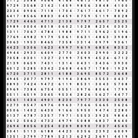
7
1
1
2
3
3
0
8
8
7
9
0
6
4
1
4
1
6
8
5
4
6
1
3
4
9
8
1
0
1
1
9
6
0
6
9
7
2
9
2
3
5
6
8
5
2
1
4
2
6
1
4
5
9
5
9
8
5
6
2
3
8
4
8
3
4
1
0
0
0
2
3
3
4
7
0
9
0
6
6
7
1
1
8
9
1
7
0
4
4
7
6
1
7
8
4
6
1
7
8
7
8
9
2
2
6
4
1
7
8
8
5
6
6
3
8
8
0
3
3
0
4
5
9
5
0
7
5
9
5
5
1
1
9
1
8
0
2
8
1
1
7
2
9
2
4
4
6
5
2
4
7
1
3
4
2
1
3
8
2
9
7
9
7
7
2
6
5
7
3
2
5
2
5
7
0
9
8
9
8
0
0
0
4
4
8
0
1
8
9
0
6
0
2
2
1
0
2
8
1
8
2
3
4
7
0
3
0
3
3
1
3
1
1
2
7
0
6
7
4
4
7
8
4
3
1
9
8
8
7
9
7
1
1
2
5
9
6
2
8
5
1
9
6
6
7
7
6
9
6
4
9
8
2
1
9
1
7
9
7
5
0
6
1
7
0
6
3
1
4
4
8
6
3
9
3
9
0
8
8
3
0
6
3
9
1
9
5
3
8
8
4
6
5
2
7
3
5
8
4
3
3
1
4
5
0
9
7
9
7
9
3
6
1
7
4
4
2
3
5
5
3
0
6
6
1
6
2
3
5
4
9
9
7
7
9
6
1
9
1
6
8
5
4
9
8
3
5
2
7
4
9
4
4
8
2
9
3
3
6
6
4
0
9
9
2
7
7
0
7
2
4
0
3
3
2
9
9
0
9
3
2
2
2
4
7
0
5
8
4
0
3
0
1
1
1
3
2
7
9
2
1
9
9
9
7
5
9
9
9
4
5
2
4
6
6
7
1
2
3
2
1
3
9
3
0
6
5
9
5
7
4
3
1
4
1
3
1
4
5
0
4
3
1
4
3
4
3
6
9
3
9
3
0
3
6
0
1
2
3
5
2
8
5
4
0
3
4
2
6
2
6
0
8
8
4
6
5
7
3
1
7
8
0
8
1
9
2
9
2
6
7
2
0
2
3
7
1
5
6
2
8
1
1
2
4
1
8
8
7
3
6
9
5
5
8
5
7
2
9
3
6
4
8
3
4
9
4
5
9
2
0
7
7
5
9
7
9
7
7
9
1
9
4
4
3
8
6
9
6
3
5
5
3
8
0
4
3
7
1
0
8
9
3
3
7
4
2
4
6
9
4
7
2
9
6
1
1
9
1
8
5
3
1
4
3
0
4
3
7
5
7
0
8
8
0
9
6
9
6
7
3
8
4
3
6
7
5
4
9
0
5
5
1
6
0
9
7
6
4
8
0
6
4
1
1
7
9
9
9
5
5
1
1
2
6
5
1
9
1
3
0
4
5
9
9
5
3
4
7
2
8
2
6
8
5
6
2
7
9
4
4
7
7
5
4
5
6
1
7
1
4
3
4
7
4
9
0
1
1
8
2
3
0
3
7
9
7
7
5
3
3
3
0
3
2
5
0
8
8
0
2
7
3
1
0
5
4
7
2
6
9
7
6
4
0
9
6
3
9
7
3
6
6
3
5
6
6
5
2
3
6
2
6
8
0
5
0
6
6
1
4
0
2
2
6
4
3
0
3
9
1
6
6
3
5
9
5
0
5
9
4
7
4
2
2
2
8
0
8
0
1
3
7
1
4
7
8
7
6
3
3
5
7
3
7
9
7
1
8
5
5
5
3
8
3
9
2
5
7
9
8
4
4
8
0
6
1
2
3
5
0
6
2
8
4
7
3
2
5
4
9
7
9
7
5
0
8
8
7
6
8
3
7
1
8
6
4
0
4
2
6
9
4
4
8
0
5
6
2
0
2
5
4
9
0
2
0
9
9
8
0
9
0
9
7
0
3
7
1
4
5
4
5
9
3
0
4
1
5
5
1
1
3
4
6
1
8
8
7
4
4
2
3
5
0
3
5
6
2
2
3
9
2
2
6
0
0
9
9
1
3
5
1
6
3
7
9
9
9
7
7
8
9
8
5
2
1
3
4
6
2
9
2
2
3
6
9
1
1
4
4
1
9
1