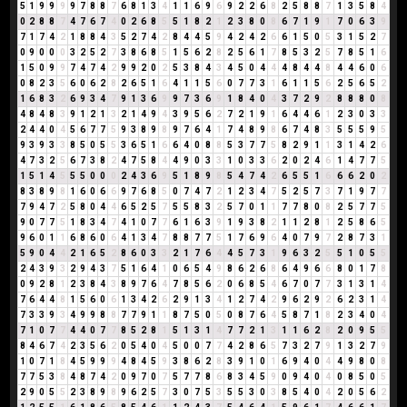
5
1
9
9
9
9
7
8
8
7
6
8
1
3
4
1
1
6
9
6
9
2
2
6
8
2
5
8
8
7
1
3
5
8
4
0
2
8
8
7
4
7
6
7
4
0
2
6
8
5
5
1
8
2
1
2
3
8
0
8
6
7
1
9
1
7
0
6
3
9
7
1
7
4
2
1
8
8
4
3
5
2
7
4
2
8
4
4
5
9
4
2
4
2
6
6
1
5
0
5
3
1
5
2
7
0
9
0
0
0
3
2
5
2
7
3
8
6
8
5
1
5
6
2
8
2
5
6
1
7
8
5
3
2
5
7
8
5
1
6
1
5
0
9
9
7
4
7
4
2
9
9
2
0
2
5
3
8
4
3
4
5
0
4
4
4
8
4
4
8
4
4
6
0
6
0
8
2
3
5
6
0
6
2
8
2
6
5
1
6
4
1
1
5
6
0
7
7
3
1
6
1
1
5
6
2
5
6
5
2
1
6
8
3
2
6
9
3
4
7
9
1
3
6
9
9
7
3
6
9
1
8
4
0
4
3
7
2
9
2
8
8
8
0
8
4
8
4
8
3
9
1
2
1
3
2
1
4
9
4
3
9
5
6
2
7
2
1
9
1
6
4
4
6
1
2
3
0
3
3
2
4
4
0
4
5
6
7
7
5
9
3
8
9
8
9
7
6
4
1
7
4
8
9
8
6
7
4
8
3
5
5
5
9
5
9
3
9
3
3
8
5
0
5
5
3
6
5
1
6
6
4
0
8
8
5
3
7
7
5
8
2
9
1
1
3
1
4
2
6
4
7
3
2
5
6
7
3
8
2
4
7
5
8
4
4
9
0
3
3
1
0
3
3
6
2
0
2
4
6
1
4
7
7
5
1
5
1
4
5
5
5
0
0
0
2
4
3
6
9
5
1
8
9
8
5
4
7
4
2
6
5
5
1
6
6
6
2
0
2
8
3
8
9
8
1
6
0
6
6
9
7
6
8
5
0
7
4
7
2
1
2
3
4
7
5
2
5
7
3
7
1
9
7
7
7
9
4
7
2
5
8
0
4
4
6
5
2
5
7
5
5
8
3
2
5
7
0
1
1
7
7
8
0
8
2
5
7
7
5
9
0
7
7
5
1
8
3
4
7
4
1
0
7
7
6
1
6
3
9
1
9
3
8
2
1
1
2
8
1
2
5
8
6
5
9
6
0
1
1
6
8
6
0
6
4
1
3
4
7
8
8
7
7
5
1
7
6
9
6
4
0
7
9
7
2
8
7
3
1
5
9
0
4
4
2
1
6
5
2
8
6
0
3
3
2
1
7
6
4
4
5
7
3
1
9
6
3
2
5
5
1
0
5
5
2
4
3
9
3
2
9
4
3
7
5
1
6
4
1
0
6
5
4
9
8
6
2
6
8
6
4
9
6
6
8
0
1
7
8
0
9
2
8
1
2
3
8
4
3
8
9
7
6
4
7
8
5
6
2
0
6
8
5
4
6
7
0
7
7
3
1
3
1
4
7
6
4
4
8
1
5
6
0
6
1
3
4
2
6
2
9
1
3
4
1
2
7
4
2
9
6
2
9
2
6
2
3
1
4
7
3
3
9
3
4
9
9
8
8
7
7
9
1
1
8
7
5
0
5
0
8
7
6
4
5
8
7
1
8
2
3
4
0
4
7
1
0
7
7
4
4
0
7
7
8
5
2
8
1
5
1
3
1
4
7
7
2
1
3
1
1
6
2
8
2
0
9
5
5
8
4
6
7
4
2
3
5
6
2
0
5
4
0
4
5
0
0
7
7
4
2
8
6
5
7
3
2
7
9
1
3
2
7
9
1
0
7
1
8
4
5
9
9
9
4
8
4
5
9
3
8
6
2
8
3
9
1
0
1
6
9
4
0
4
4
9
8
0
8
7
7
5
3
8
4
8
7
4
2
0
9
7
0
7
5
7
7
8
6
8
3
4
5
9
0
9
4
0
4
0
8
5
0
5
2
9
0
5
5
2
3
8
9
8
9
6
2
5
7
3
0
7
5
3
5
5
3
0
3
8
5
4
0
4
2
0
5
6
2