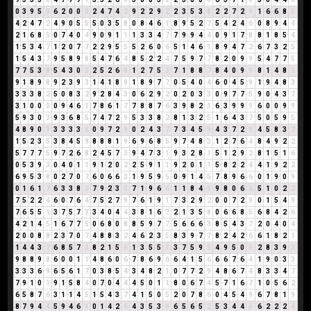
0
3
9
5
5
6
2
0
0
0
2
4
7
4
2
9
2
2
9
2
2
3
5
3
8
2
2
7
2
9
1
6
6
8
5
4
2
4
7
2
4
9
0
5
5
5
0
3
5
8
0
8
4
6
1
8
9
5
2
7
5
4
2
4
6
0
8
9
4
4
2
1
6
8
5
0
7
4
0
4
9
0
9
1
1
1
3
3
4
7
7
9
9
4
4
0
9
1
7
8
8
1
8
5
4
1
5
3
4
7
1
2
0
7
7
2
2
9
5
5
5
2
6
0
6
5
1
4
6
1
8
9
4
7
2
6
7
3
2
5
1
5
4
3
7
9
5
8
9
8
5
4
7
6
4
8
5
2
2
4
7
5
9
7
7
8
2
0
9
9
5
4
7
7
5
7
7
5
3
8
5
4
3
0
3
2
5
2
6
8
1
2
7
5
3
7
1
8
8
7
8
4
0
9
9
8
1
4
8
3
9
1
8
9
8
9
2
3
9
3
1
4
1
8
9
1
8
9
7
7
0
5
4
0
4
6
0
4
5
9
1
9
4
8
3
3
3
3
8
2
5
0
8
3
2
9
2
8
4
3
0
6
2
9
2
0
2
0
3
3
0
9
7
7
5
9
0
4
3
7
3
1
0
0
0
0
9
4
6
1
7
8
6
1
7
7
8
8
7
6
3
9
8
2
1
6
3
9
9
9
6
0
0
9
9
5
9
3
0
3
9
3
6
8
5
7
4
7
2
9
5
3
3
8
2
8
1
3
2
5
1
6
4
3
7
5
0
5
9
5
4
8
9
0
9
3
3
3
3
6
0
9
7
2
9
0
2
4
3
7
7
3
4
5
9
4
3
7
2
9
4
5
8
3
2
1
5
2
3
5
3
8
4
5
9
8
8
8
1
9
6
9
6
8
5
9
7
4
8
3
1
2
7
6
4
8
4
9
2
2
5
7
7
7
5
9
7
2
6
8
2
4
5
7
3
9
4
7
3
1
9
3
2
8
1
5
1
2
9
2
8
1
5
1
6
0
5
3
9
3
0
4
0
1
1
9
1
2
0
2
2
5
9
1
1
9
2
0
1
1
5
8
2
2
4
4
1
9
2
2
6
9
5
3
8
0
2
7
0
7
6
0
6
6
3
1
9
5
9
5
0
9
1
4
5
7
8
9
6
6
0
1
9
0
9
0
1
6
1
7
6
3
3
8
2
7
9
2
3
5
7
1
9
6
6
1
1
8
4
3
9
8
0
6
6
5
1
0
2
2
7
5
2
2
4
6
0
7
6
4
7
5
2
7
9
7
6
1
9
1
7
3
2
9
2
0
0
7
2
9
0
1
5
4
9
7
6
5
5
1
3
7
5
7
3
3
4
0
4
4
3
8
1
6
7
2
1
3
5
8
0
6
6
8
5
6
8
4
2
6
4
2
1
4
5
1
6
7
7
5
0
6
8
0
8
8
5
9
7
7
5
6
6
6
3
8
5
4
3
7
2
0
4
0
4
2
0
0
8
8
2
3
7
0
7
4
8
8
3
2
4
6
2
3
5
8
3
9
7
7
8
2
4
2
6
6
1
8
2
1
1
4
4
3
7
6
8
5
7
3
8
2
1
5
6
1
3
5
5
1
3
7
5
9
5
4
9
5
0
5
2
8
3
9
3
9
8
8
9
8
6
0
0
1
1
4
8
6
0
6
7
8
6
9
6
6
4
1
5
6
6
6
7
6
4
1
9
0
3
3
3
3
3
6
9
6
5
6
1
7
0
3
8
5
4
3
4
8
2
1
0
7
7
2
9
4
8
6
7
4
8
3
3
4
7
7
9
1
0
1
9
1
5
8
4
0
7
0
4
4
4
5
0
1
1
8
0
6
7
4
5
7
1
6
7
1
0
5
6
2
6
5
8
7
6
3
1
1
4
5
1
5
4
3
7
4
1
5
0
5
2
0
7
8
6
0
4
5
4
9
6
7
8
1
9
8
7
9
4
4
5
9
4
6
1
0
1
4
2
6
4
3
5
3
8
6
5
6
5
2
5
3
4
4
8
6
2
2
2
4