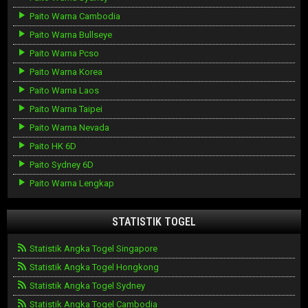
Paito Warna Cambodia
Paito Warna Bullseye
Paito Warna Pcso
Paito Warna Korea
Paito Warna Laos
Paito Warna Taipei
Paito Warna Nevada
Paito HK 6D
Paito Sydney 6D
Paito Warna Lengkap
STATISTIK TOGEL
Statistik Angka Togel Singapore
Statistik Angka Togel Hongkong
Statistik Angka Togel Sydney
Statistik Angka Togel Cambodia