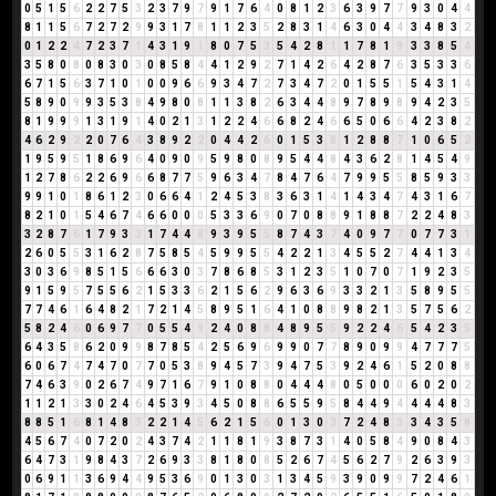
0
5
1
5
6
2
2
7
5
3
2
3
7
9
7
9
1
7
6
4
0
8
1
2
3
6
3
9
7
7
9
3
0
4
4
8
1
1
5
6
7
2
7
2
9
9
3
1
7
8
1
1
2
3
5
2
8
3
1
4
6
3
0
4
4
3
4
8
3
2
0
1
2
2
4
7
2
3
7
1
4
3
1
9
1
8
0
7
5
3
5
4
2
8
1
1
7
8
1
9
3
3
8
5
4
3
5
8
0
8
0
8
3
0
3
0
8
5
8
4
4
1
2
9
2
7
1
4
2
6
4
2
8
7
6
3
5
3
3
6
6
7
1
5
6
3
7
1
0
1
0
0
9
6
6
9
3
4
7
2
7
3
4
7
2
0
1
5
5
1
5
4
3
1
4
5
8
9
0
9
9
3
5
3
8
4
9
8
0
8
1
1
3
8
2
6
3
4
4
8
9
7
8
9
8
9
4
2
3
5
8
1
9
9
9
1
3
1
9
1
4
0
2
1
3
1
2
2
4
6
6
8
2
4
6
6
5
0
6
6
4
2
3
8
2
4
6
2
9
2
2
0
7
6
4
3
8
9
2
2
0
4
4
2
6
0
1
5
3
8
1
2
8
8
7
1
0
6
5
2
1
9
5
9
5
1
8
6
9
6
4
0
9
0
9
5
9
8
0
8
9
5
4
4
8
4
3
6
2
8
1
4
5
4
9
1
2
7
8
6
2
2
6
9
6
6
8
7
7
5
9
6
3
4
7
8
4
7
6
4
7
9
9
5
5
8
5
9
3
3
9
9
1
0
1
8
6
1
2
3
0
6
6
4
1
2
4
5
3
8
3
6
3
1
4
1
4
3
4
7
4
3
1
6
7
8
2
1
0
1
5
4
6
7
4
6
6
0
0
0
5
3
3
6
9
0
7
0
8
8
9
1
8
8
7
2
2
4
8
3
3
2
8
7
6
1
7
9
3
3
1
7
4
4
8
9
3
9
5
5
8
7
4
3
7
4
0
9
7
7
0
7
7
3
1
2
6
0
5
5
3
1
6
2
8
7
5
8
5
4
5
9
9
5
5
4
2
2
1
3
4
5
5
2
7
4
4
1
3
4
3
0
3
6
9
8
5
1
5
6
6
6
3
0
3
7
8
6
8
5
3
1
2
3
5
1
0
7
0
7
1
9
2
3
5
9
1
5
9
5
7
5
5
6
2
1
5
3
3
6
2
1
5
6
2
9
6
3
6
9
3
3
2
1
3
5
8
9
5
5
7
7
4
6
1
6
4
8
2
1
7
2
1
4
5
8
9
5
1
6
4
1
0
8
8
9
8
2
1
3
5
7
5
6
2
5
8
2
4
6
0
6
9
7
7
0
5
5
4
9
2
4
0
8
8
4
8
9
5
5
9
2
2
4
6
5
4
2
3
5
6
4
3
5
8
6
2
0
9
9
8
7
8
5
4
2
5
6
9
6
9
9
0
7
7
8
9
0
9
9
4
7
7
7
5
6
0
6
7
4
7
4
7
0
7
7
0
5
3
8
9
4
5
7
3
9
4
7
5
3
9
2
4
6
1
5
2
0
8
8
7
4
6
3
9
0
2
6
7
4
9
7
1
6
7
9
1
0
8
8
0
4
4
4
8
0
5
0
0
0
6
0
2
0
2
1
1
2
1
3
3
0
2
4
6
4
5
3
9
3
4
5
0
8
8
6
5
5
9
5
8
4
4
9
4
4
4
4
8
3
8
8
5
1
6
8
1
4
8
3
2
2
1
4
5
6
2
1
5
6
0
1
3
0
3
7
2
4
8
3
3
4
3
5
8
4
5
6
7
4
0
7
2
0
2
4
3
7
4
2
1
1
8
1
9
3
8
7
3
1
4
0
5
8
4
9
0
8
4
3
6
4
7
3
1
9
8
4
3
7
2
6
9
3
3
8
1
8
0
8
5
2
6
7
4
5
6
2
7
9
2
6
3
9
3
0
6
9
1
1
3
6
9
4
4
9
5
3
6
9
0
1
3
0
3
1
3
4
5
9
3
9
0
9
9
7
2
4
6
1