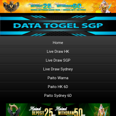
Home
Live Draw HK
Live Draw SGP
Live Draw Sydney
Paito Warna
Paito HK 6D
Paito Sydney 6D