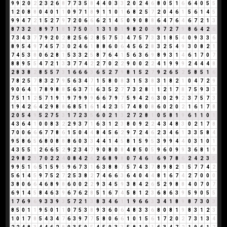
9
9
2
0
2
2
3
2
6
8
7
7
3
5
8
4
4
0
3
3
2
0
2
4
6
8
0
5
1
6
6
4
0
5
5
1
2
0
8
8
0
4
0
1
1
0
9
7
1
8
9
1
1
0
1
6
8
2
5
7
2
0
4
6
1
5
6
1
4
5
9
9
4
7
2
1
5
2
7
9
7
2
0
6
6
6
2
1
4
5
0
9
0
8
8
6
4
7
6
4
6
7
2
1
3
8
7
3
2
5
8
9
7
1
8
1
7
5
0
5
1
3
1
0
1
9
8
2
0
2
9
7
2
7
9
8
6
4
2
6
7
3
4
3
7
7
9
2
0
2
8
2
5
6
2
8
5
7
5
3
4
7
5
7
3
3
1
8
5
4
0
9
3
3
6
8
9
5
4
9
7
4
5
7
3
0
2
4
6
1
8
8
6
0
6
4
5
6
2
8
3
2
5
4
9
3
0
8
2
1
7
4
5
3
8
0
6
2
8
1
5
3
3
2
5
8
7
6
4
1
5
6
3
6
9
8
9
3
1
4
6
1
7
0
7
8
8
9
5
5
4
7
2
1
3
3
7
7
4
2
2
7
0
2
2
9
0
0
2
2
4
1
9
9
9
2
4
4
4
8
2
8
3
8
2
8
5
5
7
3
1
6
6
6
3
6
5
2
7
9
8
1
5
2
7
9
2
6
5
2
5
8
5
1
6
7
8
2
5
7
8
3
2
7
9
5
6
3
4
7
1
5
8
0
8
3
1
5
3
8
3
1
8
2
1
0
4
7
2
9
9
0
6
4
1
7
8
9
8
8
5
6
3
7
1
6
3
5
2
7
7
3
2
8
1
1
2
1
7
8
7
5
9
3
3
7
5
1
1
2
5
7
1
9
1
9
7
9
9
9
6
6
7
9
7
5
9
4
2
6
3
0
2
9
2
3
7
5
7
3
1
9
4
2
6
4
2
9
8
8
6
8
5
1
6
1
4
2
3
5
7
4
8
0
8
6
0
2
0
2
1
6
1
7
8
2
0
5
4
9
5
2
7
5
3
1
7
2
3
5
6
0
2
1
3
2
7
2
8
1
0
5
8
1
9
6
1
1
0
1
4
3
6
4
1
0
0
8
3
2
2
9
3
7
1
6
3
1
2
3
8
0
9
2
2
4
3
4
8
3
0
2
1
7
8
7
0
0
6
6
6
7
7
8
6
1
5
0
4
4
8
4
5
6
2
9
7
2
4
6
2
3
4
6
1
3
3
5
8
4
9
5
8
6
5
6
8
0
8
8
8
6
0
3
3
4
4
1
4
5
8
1
5
9
5
3
9
9
4
4
0
3
1
0
1
4
3
5
5
1
2
6
6
5
2
9
2
3
4
7
9
0
8
0
8
4
8
5
0
5
9
6
0
9
9
3
6
8
1
9
2
9
8
2
1
7
0
2
2
4
0
8
4
2
6
2
6
8
9
8
0
7
4
6
1
6
9
7
8
6
2
4
2
3
5
9
9
5
1
6
5
1
5
9
5
9
6
7
3
1
6
3
8
8
7
5
7
4
3
7
8
9
8
2
1
5
7
7
4
2
5
6
1
4
5
9
7
5
2
7
2
5
3
8
2
7
4
6
6
3
6
4
0
4
4
8
1
6
7
4
2
7
0
0
0
3
8
0
6
6
4
6
8
9
8
6
0
0
2
2
9
3
4
5
9
3
8
4
2
6
5
2
9
8
8
4
0
7
0
7
6
9
1
4
5
8
4
6
3
9
6
7
6
2
8
5
1
6
7
4
5
8
1
2
3
6
8
6
3
9
5
9
0
5
5
1
7
6
9
6
9
3
3
9
3
5
7
2
1
3
8
3
4
6
1
1
9
6
6
3
3
4
1
8
9
8
7
3
0
3
8
5
0
1
1
9
5
0
1
1
0
7
5
3
8
9
3
6
0
6
4
8
3
3
6
8
0
8
1
9
8
3
1
2
3
1
0
1
7
8
5
4
3
4
7
6
3
9
7
7
5
8
0
6
6
1
0
1
5
6
1
7
2
0
2
7
3
1
3
4