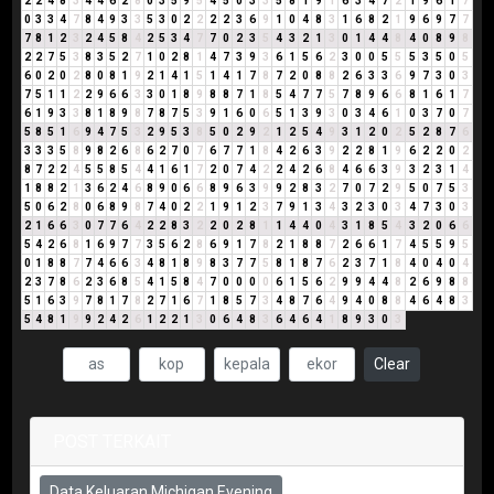
2
2
4
8
3
4
4
6
2
8
0
3
5
9
5
4
5
0
3
3
5
8
1
9
1
6
3
4
7
2
1
9
6
1
7
0
3
3
4
7
8
4
9
3
3
5
3
0
2
2
2
2
3
6
9
1
0
4
8
3
1
6
8
2
1
9
6
9
7
7
7
8
1
2
3
2
4
5
8
4
2
5
3
4
7
7
0
2
3
5
4
3
2
1
3
0
1
4
4
8
4
0
8
9
8
2
2
7
5
3
8
3
5
2
7
1
0
2
8
1
4
7
3
9
3
6
1
5
6
2
3
0
0
5
5
5
3
5
0
5
6
0
2
0
2
8
0
8
1
9
2
1
4
1
5
1
4
1
7
8
7
2
0
8
8
2
6
3
3
6
9
7
3
0
3
7
5
1
1
2
2
9
6
6
3
3
0
1
8
9
8
8
7
1
8
5
4
7
7
5
7
8
9
6
6
8
1
6
1
7
6
1
9
3
3
8
1
8
9
8
7
8
7
5
3
9
1
6
0
6
5
1
3
9
3
0
3
4
6
1
0
3
7
0
7
5
8
5
1
6
9
4
7
5
3
2
9
5
3
8
5
0
2
9
2
1
2
5
4
9
3
1
2
0
2
5
2
8
7
6
3
3
3
5
8
9
8
2
6
8
6
2
7
0
7
6
7
7
1
8
4
2
6
3
9
2
2
8
1
9
6
2
2
0
2
8
7
2
2
4
5
5
8
5
4
4
1
6
1
7
2
0
7
4
2
2
4
2
6
8
4
6
6
3
9
3
2
3
1
4
1
8
8
2
1
3
6
2
4
6
8
9
0
6
6
8
9
6
3
9
9
2
8
3
2
7
0
7
2
9
5
0
7
5
3
5
0
6
2
8
0
6
8
9
8
7
4
0
2
2
1
9
1
2
3
7
9
1
3
4
3
2
3
0
3
4
7
3
0
3
2
1
6
6
3
0
7
7
6
4
2
2
8
3
2
2
0
2
8
1
1
4
4
0
4
3
1
8
5
4
3
2
0
6
6
5
4
2
6
8
1
6
9
7
7
3
5
6
2
8
6
9
1
7
8
2
1
8
8
7
2
6
6
1
7
4
5
5
9
5
0
1
8
8
7
7
4
6
6
3
4
8
1
8
9
8
3
7
7
5
8
1
8
7
6
2
3
7
1
8
4
0
4
0
4
2
3
7
8
6
2
3
6
8
5
4
1
5
8
4
7
0
0
0
0
6
1
5
6
2
9
9
4
4
8
2
6
9
8
8
5
1
6
3
9
7
8
1
7
8
2
7
1
6
7
1
8
5
7
3
4
8
7
6
4
9
4
0
8
8
4
6
4
8
3
5
4
8
1
9
9
2
4
2
6
1
2
2
1
3
0
6
4
8
3
6
4
6
4
1
8
9
3
0
3
Clear
POST TERKAIT
Data Keluaran Michigan Evening