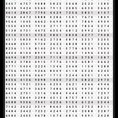
3
4
5
7
3
6
7
5
7
3
9
0
8
8
7
5
8
2
5
7
3
0
6
8
5
2
5
2
3
5
1
3
8
5
4
0
5
3
8
2
9
4
2
4
6
5
5
6
0
6
7
9
1
3
4
2
0
8
5
4
6
0
3
0
3
3
6
6
2
8
4
6
1
4
5
2
8
6
7
4
7
7
9
0
9
4
4
2
9
2
7
3
5
6
2
5
8
3
1
4
4
1
0
7
7
7
0
6
8
5
0
4
7
2
9
5
8
8
8
7
0
2
8
6
5
1
5
0
1
1
7
6
7
0
7
1
8
0
9
9
9
5
6
4
1
1
0
4
5
9
6
6
6
2
8
0
6
9
8
8
0
1
9
7
7
7
8
6
9
6
4
9
0
9
9
1
5
5
0
5
4
3
9
5
5
7
9
1
0
1
2
7
1
7
8
5
0
3
8
2
7
8
3
4
7
5
2
7
4
2
5
1
3
8
2
0
7
3
1
4
4
4
7
5
3
6
3
5
4
9
6
8
1
2
3
0
9
9
2
2
2
0
0
1
1
3
3
1
0
1
3
1
3
1
4
5
7
5
2
7
9
8
0
1
1
0
8
3
8
2
4
2
7
7
5
7
9
0
8
8
4
3
1
3
4
5
8
3
0
3
9
1
6
2
8
2
7
3
8
2
0
8
7
4
2
3
3
3
7
1
3
2
0
5
5
0
4
6
8
5
2
5
0
1
1
5
7
3
0
3
2
6
2
2
4
6
8
2
8
1
0
3
2
1
3
3
2
6
6
3
8
2
3
6
9
1
1
1
0
1
8
1
4
0
4
2
9
1
5
6
5
7
7
8
6
6
5
5
4
9
7
5
0
9
9
4
4
0
4
4
8
1
0
4
4
8
9
1
9
1
0
1
6
4
1
2
4
4
7
2
1
4
9
6
6
3
4
3
2
5
6
6
9
4
4
1
8
7
7
5
2
3
0
9
9
7
1
1
8
9
3
2
2
6
8
5
7
5
8
4
1
0
8
7
6
6
3
8
2
1
3
7
8
0
8
0
9
1
5
6
7
7
7
6
4
3
1
9
3
3
6
5
8
7
6
0
6
6
2
8
3
7
7
1
8
5
4
0
4
4
2
2
2
4
6
1
3
4
6
1
2
0
6
8
5
1
1
5
4
9
9
2
8
8
7
6
7
5
6
2
9
5
3
1
4
9
2
6
6
3
8
0
0
9
9
4
1
1
8
9
3
3
2
0
2
4
2
4
5
9
3
4
3
5
8
0
0
9
6
6
0
6
4
7
2
1
7
1
3
4
3
2
4
4
8
6
3
5
1
6
2
1
4
9
4
8
3
5
6
2
4
1
3
6
9
9
0
9
8
8
1
4
5
0
5
7
2
7
4
2
5
8
2
2
4
2
9
7
0
7
9
0
3
4
7
1
9
2
1
3
2
3
0
6
6
0
2
5
0
5
2
6
2
1
3
4
3
6
6
3
4
9
4
6
1
9
5
9
4
4
6
7
1
9
1
3
6
3
9
3
7
4
8
6
5
4
0
5
5
1
9
9
7
0
7
0
0
9
4
4
6
4
1
4
5
2
7
5
1
6
1
3
1
6
7
1
8
8
4
3
9
4
4
4
8
1
4
5
6
2
7
2
9
7
7
0
1
5
8
4
5
8
4
9
4
3
2
9
8
8
4
3
1
2
3
8
7
5
7
3
8
1
1
1
2
5
5
2
5
7
6
5
8
8
7
9
3
0
6
6
7
9
4
1
5
4
2
3
6
9
9
1
5
4
9
6
1
2
4
6
5
3
4
4
8
7
1
6
2
8
2
6
2
2
4
3
3
1
9
1
8
6
6
3
9
2
6
3
5
8
2
7
5
2
7
8
3
1
1
2
9
4
8
4
3
2
4
4
2
6
7
2
3
2
5
4
2
4
9
4
2
7
4
0
4
2
0
8
8
7
2
2
8
7
6
6
0
8
0
8
2
4
0
5
5
9
6
7
8
6
1
0
7
4
2
0
8
1
6
7
9
4
9
1
1
2
4
2
8
1