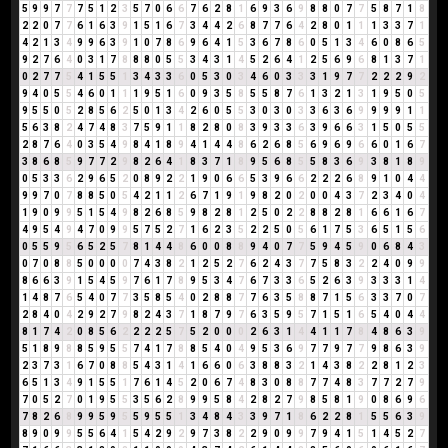
5
9
9
7
7
7
5
1
2
3
5
7
0
6
6
7
6
2
8
1
6
9
3
6
9
8
8
0
7
7
5
8
7
1
8
2
2
0
7
7
6
1
6
3
9
1
5
1
6
7
3
4
4
2
6
8
7
7
6
4
2
8
0
1
1
1
3
3
7
1
4
2
1
3
4
9
9
6
3
9
1
0
7
8
6
9
6
4
1
5
3
6
7
8
6
0
5
1
3
4
6
0
8
6
5
9
2
7
6
4
0
3
1
7
8
8
8
0
5
5
3
4
3
1
4
5
2
6
4
1
2
5
6
9
6
8
1
3
7
1
0
2
7
7
5
4
1
5
5
1
3
4
3
3
6
0
5
3
0
3
4
6
0
3
3
3
1
9
7
7
2
2
2
9
2
9
4
0
5
5
4
6
0
1
1
1
9
5
1
6
0
9
3
5
8
5
5
8
7
6
1
3
2
1
3
1
9
5
0
5
9
5
5
0
5
2
8
5
6
2
5
0
1
3
4
2
6
0
5
5
3
0
3
0
3
3
6
3
6
9
9
9
9
1
1
5
6
3
8
2
4
7
4
8
3
7
5
9
1
1
8
2
8
0
8
3
9
3
3
6
3
9
6
6
3
1
5
0
5
5
2
8
7
6
4
0
3
5
4
9
8
4
1
8
9
4
1
4
4
8
6
2
6
8
5
6
9
6
9
6
6
0
1
6
7
3
8
6
8
5
9
7
7
2
9
8
2
6
4
1
8
3
7
1
8
9
5
6
8
5
5
8
3
6
9
3
8
1
8
9
0
5
3
3
6
2
9
6
5
2
0
8
9
2
2
1
9
0
6
6
5
3
9
6
6
2
2
2
6
8
9
1
0
4
4
9
9
7
0
7
8
8
5
0
5
4
2
1
1
2
6
7
1
9
1
9
8
2
0
2
0
0
4
3
7
2
3
4
0
4
1
9
0
9
9
5
1
5
4
9
8
2
6
8
5
9
8
2
8
1
2
5
0
2
2
8
8
2
8
1
6
6
1
6
7
4
9
5
4
9
4
7
0
9
9
5
7
5
2
7
1
6
2
3
5
2
2
5
0
5
6
1
7
5
3
6
5
1
5
6
0
5
5
9
5
6
5
2
5
7
8
1
4
4
8
6
0
0
8
8
9
4
0
7
7
5
9
4
5
9
0
6
8
4
3
0
7
0
8
8
5
0
0
0
0
7
4
3
8
2
1
2
5
2
7
6
2
4
3
7
7
5
8
3
2
2
4
0
9
9
8
6
6
3
9
1
5
4
5
9
7
6
1
7
8
9
5
3
4
7
6
7
3
3
6
5
2
6
3
9
3
3
3
1
4
1
4
8
7
6
5
4
0
7
7
3
5
8
5
4
0
2
8
8
7
7
6
3
5
8
8
7
1
5
6
3
3
7
0
7
2
8
4
0
4
2
9
2
7
9
8
2
4
3
7
1
8
7
9
7
6
3
5
9
5
7
1
5
1
6
5
4
0
4
4
8
1
7
4
2
0
8
5
6
2
2
2
2
5
7
5
2
0
0
0
2
6
3
1
4
4
1
1
7
8
4
8
6
3
9
5
1
8
9
8
8
5
9
5
5
7
4
1
7
8
8
5
4
0
4
9
5
3
6
9
7
7
9
7
7
9
8
6
3
9
2
3
7
3
1
6
7
0
8
8
5
4
3
1
4
1
6
6
0
6
3
8
8
3
2
1
4
3
8
2
2
8
1
2
3
6
5
1
3
4
9
1
5
5
1
7
6
1
4
5
2
0
6
7
4
8
3
0
8
8
7
7
4
8
3
7
7
2
7
9
7
0
5
2
7
0
1
9
5
5
3
5
6
2
8
9
9
5
8
4
2
8
2
7
9
8
5
8
1
9
0
8
6
9
6
7
8
2
6
8
9
9
5
9
5
5
9
5
5
1
3
4
8
4
3
3
9
7
1
8
6
2
2
8
1
5
5
6
3
9
8
9
0
9
9
5
5
6
4
1
5
4
2
9
2
9
7
3
8
2
2
9
0
9
9
7
9
4
1
5
1
4
5
2
7