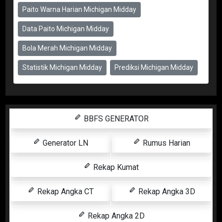
Paito Warna Harian Michigan Midday
Data Paito Michigan Midday
Bola Merah Michigan Midday
Statistik Michigan Midday
Prediksi Michigan Midday
BBFS GENERATOR
Generator LN
Rumus Harian
Rekap Kumat
Rekap Angka CT
Rekap Angka 3D
Rekap Angka 2D