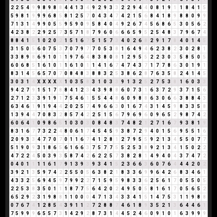
2
2
5
4
9
9
8
9
8
8
4
4
1
3
4
9
2
9
3
3
2
2
9
4
4
0
8
1
9
1
1
8
4
1
5
5
9
8
1
9
9
9
6
8
5
8
1
2
5
7
0
4
3
4
7
4
2
1
5
6
8
4
1
8
9
8
8
0
9
9
7
1
3
1
4
9
9
0
5
5
9
5
9
0
9
5
8
4
0
4
9
2
6
7
4
5
6
8
6
5
3
0
5
6
2
4
2
3
8
2
2
9
2
5
7
3
5
7
1
8
7
9
6
0
6
6
6
5
9
5
2
5
4
8
3
7
9
6
7
4
8
8
4
1
5
1
0
2
0
2
1
5
1
6
7
5
1
5
7
3
4
0
2
6
8
2
9
1
7
8
4
0
1
4
5
3
1
5
0
5
6
0
7
5
3
7
0
7
9
7
7
0
5
3
8
1
6
4
9
4
6
2
3
8
2
3
0
2
8
1
3
3
8
9
8
6
9
1
0
1
1
9
7
6
4
8
3
8
0
8
1
2
9
5
5
2
2
3
0
3
5
8
5
0
5
6
0
6
8
5
1
6
1
0
1
1
6
1
0
1
1
4
1
6
7
4
7
4
3
7
1
7
7
8
6
3
0
1
9
1
8
3
1
4
5
6
5
7
0
7
0
8
4
8
3
8
8
3
2
5
3
8
6
2
8
7
6
3
5
8
2
4
1
4
5
3
0
3
1
4
X
X
X
X
X
1
0
3
5
8
3
1
0
3
3
9
1
3
2
5
2
7
5
3
8
1
6
0
3
3
9
4
2
7
9
1
5
1
7
8
8
4
1
2
3
4
3
9
8
8
6
0
7
3
1
6
3
7
2
9
3
7
1
5
6
2
7
1
2
3
3
9
1
9
1
7
5
4
6
1
5
5
4
4
8
6
0
9
8
8
6
3
0
6
6
3
8
8
4
3
6
3
4
6
1
9
1
9
4
4
2
0
2
5
7
4
9
6
6
3
0
1
6
7
4
3
1
4
5
9
8
3
3
5
8
1
3
9
4
4
7
0
8
3
2
8
5
7
4
2
2
5
1
5
6
7
9
6
9
6
0
9
6
5
2
9
8
7
4
2
6
0
6
4
1
0
9
8
6
5
1
0
3
0
3
0
8
4
8
3
7
4
8
2
1
2
7
1
6
7
9
3
8
1
9
8
3
1
6
7
7
3
2
2
4
8
0
6
1
7
4
5
4
5
9
3
8
7
2
9
4
0
1
5
6
9
5
5
1
6
2
0
9
3
3
4
7
7
0
7
0
1
1
6
7
4
1
2
8
1
2
7
9
5
5
9
2
1
3
4
5
5
0
7
7
5
1
9
0
9
3
1
8
6
5
6
1
6
6
3
7
5
7
7
5
5
2
5
3
8
9
2
1
3
4
1
5
0
2
2
4
7
2
2
4
5
0
3
9
3
5
8
7
4
2
6
2
2
5
7
3
8
2
8
1
4
9
4
0
4
3
7
4
7
2
0
4
0
1
1
1
1
6
1
7
9
1
3
9
3
9
3
4
1
5
2
3
6
6
3
6
0
7
6
4
4
4
2
0
2
3
9
2
1
3
5
9
7
4
2
2
5
5
0
5
6
3
8
2
1
8
3
3
6
9
9
6
4
2
6
8
3
4
6
1
4
3
3
2
5
6
9
4
5
9
7
9
9
2
2
7
1
5
9
5
9
8
3
3
6
2
5
6
1
7
0
5
5
0
5
2
2
5
3
8
3
5
0
1
1
1
8
7
7
5
6
4
2
0
2
4
9
5
0
5
8
1
6
1
7
0
5
6
5
2
6
5
2
9
2
3
1
9
8
8
1
1
0
0
0
4
7
1
3
4
3
3
4
1
5
1
4
7
5
3
1
1
9
8
8
0
7
6
7
4
1
2
8
5
4
3
9
1
1
2
7
2
8
8
7
4
6
1
8
9
3
5
2
1
3
6
4
4
6
1
7
5
9
9
9
6
5
5
7
3
1
4
2
9
2
8
7
3
1
4
4
5
2
4
6
0
9
1
0
1
6
3
9
9
9