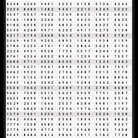
8
2
4
8
3
6
3
0
5
5
9
4
9
1
1
3
5
0
2
2
0
1
5
8
4
9
7
3
6
9
4
2
4
3
7
2
2
3
4
7
8
4
8
0
8
1
4
8
2
1
9
4
6
1
7
2
2
1
5
6
4
2
4
9
4
5
5
2
3
5
4
5
4
7
2
0
5
4
7
2
9
6
2
2
4
1
3
6
9
6
8
6
5
3
8
1
8
4
2
6
6
8
4
0
4
3
1
6
0
6
1
8
8
9
8
2
2
6
6
3
5
3
1
6
7
4
4
2
3
5
5
0
9
7
7
4
6
2
5
7
8
1
8
6
5
6
0
3
8
2
2
2
2
0
2
4
8
3
2
5
3
6
0
3
3
8
3
2
5
7
5
4
1
6
7
3
3
4
0
4
4
2
6
8
5
9
9
7
1
8
6
2
0
2
2
4
9
1
7
8
0
2
7
0
7
4
1
3
8
2
8
2
1
7
8
0
1
9
4
4
2
4
6
8
5
9
6
1
4
5
9
1
5
0
5
3
4
8
1
9
9
7
8
7
6
3
4
6
9
6
9
6
7
3
1
9
2
0
3
3
0
8
9
3
3
1
5
8
6
5
1
9
3
8
2
0
1
5
9
5
0
7
8
0
8
3
2
3
0
3
4
7
4
1
5
9
1
4
0
4
5
8
6
4
1
3
6
2
9
2
2
1
9
2
2
2
2
2
4
6
4
9
3
1
4
0
5
3
8
2
1
7
3
4
7
3
5
7
7
5
4
2
4
0
4
2
2
1
9
1
8
7
6
1
7
4
3
0
4
4
6
0
5
2
7
8
9
4
0
4
1
2
0
9
9
0
1
6
4
1
7
5
0
7
7
0
6
8
6
5
9
7
1
9
1
6
5
5
6
2
8
0
4
5
9
9
6
0
2
2
1
3
2
4
6
5
4
6
2
8
6
7
3
4
7
0
6
7
1
8
9
5
4
7
2
0
8
9
0
9
9
0
5
7
3
5
5
8
9
8
7
5
5
7
3
0
4
6
2
8
9
9
2
0
2
0
1
5
4
9
2
7
0
6
6
4
0
8
7
6
2
0
1
3
4
9
1
7
8
6
9
1
9
1
1
5
1
5
6
2
5
3
8
9
8
1
4
1
3
4
7
3
4
1
5
3
4
8
6
5
8
8
5
6
2
9
4
4
3
7
1
6
3
6
9
2
0
4
2
6
6
9
6
1
7
5
2
8
4
3
3
4
6
2
8
8
0
6
1
7
0
5
0
4
4
7
0
6
2
8
3
0
3
1
4
2
4
8
9
8
7
1
7
4
2
2
7
8
5
4
4
6
8
9
8
9
6
8
1
9
7
5
5
8
4
5
3
1
5
6
5
6
2
9
2
0
9
5
9
5
7
7
9
1
1
2
0
8
7
6
4
6
5
5
1
8
3
9
5
5
7
4
5
4
9
7
4
9
3
3
9
6
9
9
9
0
5
8
4
3
9
2
1
6
7
4
0
2
9
2
2
0
1
8
9
1
6
4
6
1
2
5
3
7
1
8
3
8
4
3
9
9
8
1
9
3
1
9
7
7
4
6
1
6
7
6
8
4
9
4
6
7
6
6
3
7
5
9
6
6
1
9
7
6
4
9
4
9
0
9
0
7
4
2
6
1
3
7
4
2
1
4
0
1
1
5
2
3
6
9
3
2
4
7
2
3
0
9
4
4
2
5
2
6
8
1
5
2
8
1
7
6
4
2
6
4
6
6
4
1
9
9
1
0
1
5
3
6
8
5
1
8
0
4
4
1
0
6
5
2
4
8
6
2
8
7
7
7
4
2
1
3
5
8
4
4
5
8
5
4
8
4
1
0
1
9
9
0
7
7
3
5
8
2
1
9
2
0
7
7
2
7
7
9
7
6
9
0
9
9
4
7
7
4
2
5
7
2
4
6
5
9
6
8
5
9
1
8
3
2
7
4
0
8
8
0
0
4
9
4
8
4
8
4
3
0
4
1
4
5
9
8
6
9
6
3
9
1
1
2
5
7
8
2
1
7
7
2
8
1