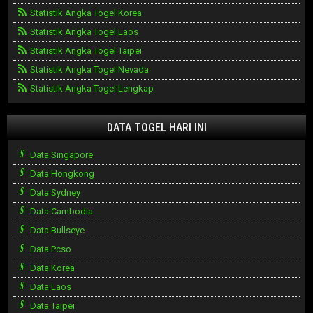
Statistik Angka Togel Korea
Statistik Angka Togel Laos
Statistik Angka Togel Taipei
Statistik Angka Togel Nevada
Statistik Angka Togel Lengkap
DATA TOGEL HARI INI
Data Singapore
Data Hongkong
Data Sydney
Data Cambodia
Data Bullseye
Data Pcso
Data Korea
Data Laos
Data Taipei