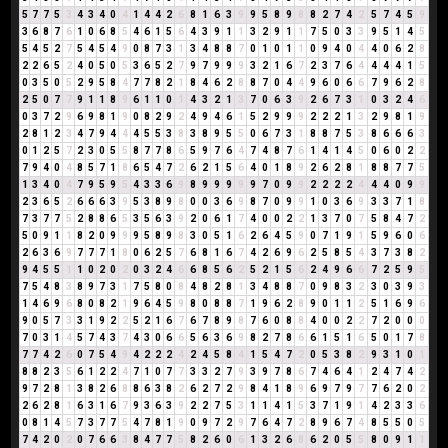
5
7
7
5
3
4
3
4
0
4
1
4
4
2
6
8
1
6
3
9
9
5
8
9
8
8
2
7
4
2
5
7
4
5
9
3
6
8
7
6
1
0
6
8
5
4
6
1
5
6
4
3
9
1
1
3
2
9
1
1
7
5
0
3
3
9
5
1
4
5
5
4
5
2
7
5
4
5
4
9
0
8
7
3
1
3
4
8
8
7
0
1
0
1
1
0
9
4
0
4
4
0
6
2
8
2
2
6
5
2
4
0
5
0
5
3
6
5
2
7
9
7
9
9
9
3
2
1
6
7
2
3
7
6
4
4
4
4
1
5
0
3
5
0
5
2
9
5
8
4
7
7
8
2
1
8
4
6
2
8
8
7
0
4
4
9
6
0
6
6
7
9
6
2
8
2
5
0
7
7
9
1
1
8
9
6
1
1
0
1
4
3
2
1
3
7
0
6
3
9
2
6
7
3
1
0
3
2
4
6
0
3
7
2
9
6
9
8
1
9
0
8
2
9
2
4
9
4
6
1
5
2
9
9
9
2
2
2
1
3
2
9
8
1
9
2
8
1
2
3
4
7
9
4
4
4
5
5
3
8
3
8
9
5
5
0
6
7
3
1
8
8
7
5
3
8
6
6
6
3
0
1
2
5
7
2
3
0
5
5
8
7
7
8
6
5
9
7
6
4
7
4
8
7
6
1
4
1
4
5
0
6
0
2
2
7
9
4
0
4
8
5
7
1
8
6
5
4
7
2
6
2
1
5
6
4
0
1
8
9
2
6
2
8
1
8
8
7
7
5
1
3
4
0
4
7
9
5
9
5
4
3
3
6
9
8
9
9
9
9
9
7
0
9
9
2
2
2
2
4
4
4
0
9
9
2
3
6
5
2
6
6
6
3
9
5
3
8
9
8
0
0
3
6
9
8
7
0
9
9
1
0
3
6
9
3
3
7
1
8
7
3
7
7
5
2
8
8
6
5
3
5
6
3
9
2
0
6
1
7
4
0
0
2
2
1
3
7
0
7
5
8
4
7
2
5
0
9
1
1
8
2
0
9
9
9
5
8
9
8
3
0
5
1
6
2
6
4
5
9
0
7
1
9
1
5
9
6
0
6
2
6
3
6
9
7
7
7
1
8
0
6
2
5
7
6
8
1
6
7
4
2
6
9
6
2
5
8
5
4
3
7
3
8
2
9
4
5
5
1
1
0
2
0
2
0
3
2
4
6
6
8
5
6
2
5
2
1
5
6
2
4
9
6
6
7
2
5
9
5
7
5
4
8
3
8
9
7
3
1
7
5
8
0
8
4
8
2
8
1
3
4
8
8
7
0
9
8
3
2
3
0
3
9
3
1
4
6
9
6
8
0
8
2
1
9
6
4
5
9
8
0
8
8
7
1
9
6
2
8
9
0
1
1
2
5
1
6
9
6
9
0
5
7
3
3
1
9
2
2
5
2
1
6
7
6
7
8
9
8
7
6
0
8
8
4
0
0
2
2
7
2
0
0
0
7
0
3
1
4
5
7
4
3
7
4
3
0
6
6
5
6
3
6
9
8
2
7
8
6
6
1
5
1
6
5
0
1
7
8
7
7
4
2
6
0
7
5
4
9
4
2
2
2
4
2
4
5
8
4
1
5
4
7
2
0
5
3
8
2
9
3
1
0
1
8
8
2
3
5
6
1
2
2
4
7
1
0
7
7
3
3
2
7
9
3
9
7
8
6
7
4
6
4
1
2
4
7
4
2
9
7
2
8
1
3
8
2
6
8
8
6
3
8
2
6
2
7
2
9
8
4
1
8
9
6
9
7
9
7
7
6
2
0
2
2
6
2
8
1
6
3
1
6
7
9
3
6
3
9
2
2
7
5
3
1
1
4
1
5
3
7
1
9
1
4
2
3
3
6
0
8
1
4
5
7
3
7
7
5
4
7
8
1
9
0
9
7
2
9
7
6
4
7
2
8
9
6
7
4
8
5
5
0
5
7
4
2
0
2
0
7
6
6
3
8
4
7
7
5
8
2
6
0
6
1
3
2
6
8
6
2
0
5
5
8
0
9
1
1