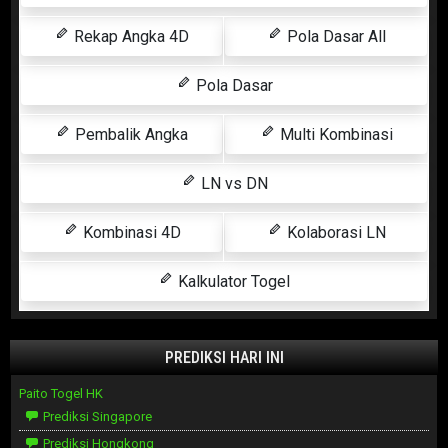
Rekap Angka 4D
Pola Dasar All
Pola Dasar
Pembalik Angka
Multi Kombinasi
LN vs DN
Kombinasi 4D
Kolaborasi LN
Kalkulator Togel
PREDIKSI HARI INI
Paito Togel HK
Prediksi Singapore
Prediksi Hongkong