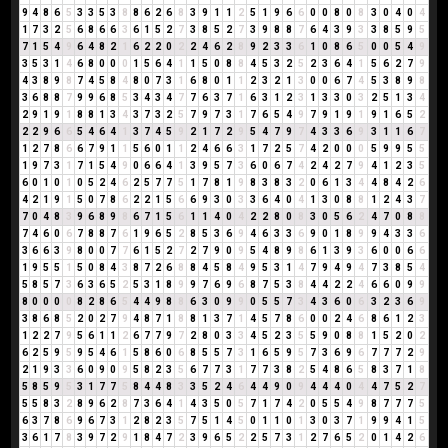
9
4
8
6
5
3
3
5
3
8
8
6
2
6
8
3
9
1
1
2
5
1
9
6
6
0
0
8
0
8
3
0
4
0
4
1
7
3
2
5
6
8
6
6
3
6
1
5
2
7
3
8
5
2
7
3
9
8
8
7
6
4
3
9
3
3
8
5
9
5
7
1
5
4
9
6
4
8
2
1
6
2
2
0
2
2
4
6
2
8
9
2
3
3
6
1
0
8
6
5
0
0
5
4
9
3
5
3
1
4
6
8
0
0
0
1
5
6
4
1
1
5
0
8
8
4
5
3
2
5
2
3
6
4
1
5
6
2
7
9
4
3
8
9
8
7
4
5
8
4
8
0
7
3
1
6
8
0
1
1
2
3
2
1
3
0
0
6
7
4
5
3
8
9
8
3
6
8
8
7
9
9
6
8
5
3
4
3
4
7
7
6
3
7
1
6
3
1
2
3
1
3
3
0
3
2
5
1
3
4
2
9
1
9
1
8
8
1
3
4
3
7
3
2
5
7
9
7
3
1
7
6
5
4
9
7
9
1
9
1
9
1
6
5
2
2
2
9
6
6
5
4
6
4
1
3
7
4
5
9
2
1
7
2
9
5
4
7
9
7
4
3
3
6
9
3
1
1
6
7
1
2
7
8
6
6
7
9
1
1
5
6
0
1
1
2
4
6
6
3
1
7
2
5
7
4
2
0
0
0
5
9
9
5
5
1
9
7
3
1
7
1
5
4
9
0
6
6
4
1
3
9
5
7
3
6
0
6
7
4
2
4
2
7
9
4
1
2
3
5
6
0
1
0
1
0
5
2
4
6
2
5
7
7
5
1
7
8
1
9
8
3
8
3
2
0
6
1
3
4
4
8
4
2
6
4
2
1
9
1
5
0
7
8
6
2
2
1
5
6
6
9
3
0
3
3
6
4
0
4
1
3
0
8
8
1
2
4
3
7
7
0
4
8
3
9
6
8
9
8
6
7
1
5
6
1
1
4
0
4
2
2
8
0
8
3
0
5
6
2
4
7
0
8
8
7
4
6
0
6
7
8
8
7
6
1
9
6
5
2
8
5
3
6
9
4
6
3
3
6
9
0
1
8
9
9
4
3
3
6
3
6
6
3
9
8
0
0
7
7
6
1
5
2
7
2
7
9
0
9
5
4
8
9
8
6
1
3
9
3
6
0
0
6
6
1
9
5
5
1
5
0
8
4
3
8
7
2
6
8
8
4
5
8
4
9
5
3
1
4
7
9
4
9
4
7
3
8
5
4
5
8
5
7
3
6
3
6
5
2
5
3
1
8
9
9
7
6
9
6
8
7
5
3
8
4
4
2
2
4
6
6
0
9
9
8
0
0
0
0
8
2
8
6
5
4
4
9
8
8
6
3
0
9
9
0
5
5
7
3
4
3
6
0
6
3
2
3
6
9
3
8
6
8
5
2
0
2
7
9
4
8
7
1
8
8
1
3
7
1
4
5
7
8
6
0
0
2
4
6
8
6
1
2
3
1
2
2
7
9
5
6
1
1
2
6
7
7
9
7
2
8
0
3
3
4
5
2
3
5
5
9
0
8
8
1
5
2
0
2
6
2
5
9
5
9
5
4
6
1
5
8
6
0
6
8
5
5
7
3
1
6
5
9
5
7
3
6
9
6
7
7
7
2
9
2
1
9
3
3
6
0
9
0
9
5
8
2
3
5
6
7
7
3
1
7
7
3
8
2
5
4
8
6
5
8
3
7
1
8
5
8
5
9
5
3
1
7
7
5
8
4
4
8
3
3
5
2
4
6
4
4
9
0
9
4
4
4
0
4
4
7
5
2
7
5
5
8
3
2
8
9
6
2
8
7
3
6
4
1
4
3
5
0
5
7
1
7
4
2
0
5
5
4
9
8
7
7
7
5
6
3
7
8
6
9
6
7
3
1
2
8
2
3
5
7
5
1
4
5
0
1
1
0
1
3
0
3
7
1
9
9
4
1
5
3
6
1
7
8
3
9
7
2
9
1
8
4
7
2
3
9
6
5
2
2
5
7
3
1
2
7
6
5
2
0
1
4
2
6