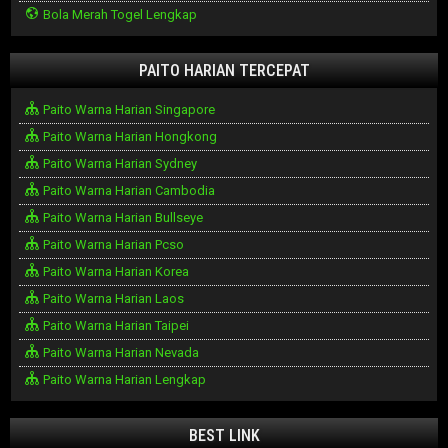
Bola Merah Togel Lengkap
PAITO HARIAN TERCEPAT
Paito Warna Harian Singapore
Paito Warna Harian Hongkong
Paito Warna Harian Sydney
Paito Warna Harian Cambodia
Paito Warna Harian Bullseye
Paito Warna Harian Pcso
Paito Warna Harian Korea
Paito Warna Harian Laos
Paito Warna Harian Taipei
Paito Warna Harian Nevada
Paito Warna Harian Lengkap
BEST LINK