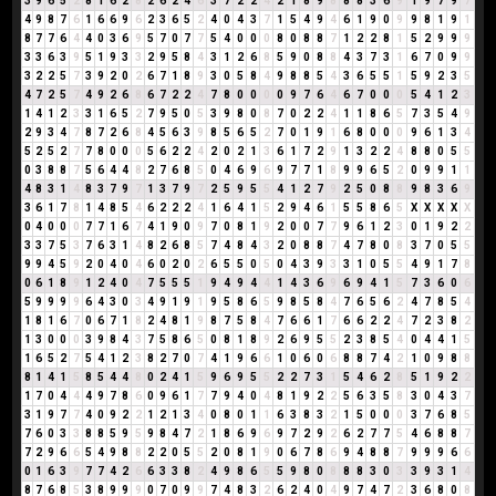
3
9
6
5
2
8
1
6
2
8
2
6
2
4
6
3
7
2
2
4
2
1
8
9
8
8
8
3
6
9
1
9
7
9
7
4
9
8
7
6
1
6
6
9
6
2
3
6
5
2
4
0
4
3
7
1
5
4
9
4
6
1
9
0
9
9
8
1
9
1
8
7
7
6
4
4
0
3
6
9
5
7
0
7
7
5
4
0
0
0
8
0
8
8
7
1
2
2
8
1
5
2
9
9
9
3
3
6
3
9
5
1
9
3
3
2
9
5
8
4
3
1
2
6
8
5
9
0
8
8
4
3
7
3
1
6
7
0
9
9
3
2
2
5
7
3
9
2
0
2
6
7
1
8
9
3
0
5
8
4
9
8
8
5
4
3
6
5
5
1
5
9
2
3
5
4
7
2
5
7
4
9
2
6
8
6
7
2
2
4
7
8
0
0
0
0
9
7
6
4
6
7
0
0
0
5
4
1
2
3
1
4
1
2
3
3
1
6
5
2
7
9
5
0
5
3
9
8
0
8
7
0
2
2
4
1
1
8
6
5
7
3
5
4
9
2
9
3
4
7
8
7
2
6
8
4
5
6
3
9
8
5
6
5
2
7
0
1
9
1
6
8
0
0
0
9
6
1
3
4
5
2
5
2
7
7
8
0
0
0
5
6
2
2
4
2
0
2
1
3
6
1
7
2
9
1
3
2
2
4
8
8
0
5
5
0
3
8
8
7
5
6
4
4
8
2
7
6
8
5
0
4
6
9
6
9
7
7
1
8
9
9
6
5
2
0
9
9
1
1
4
8
3
1
4
8
3
7
9
7
1
3
7
9
7
2
5
9
5
5
4
1
2
7
9
2
5
0
8
8
9
8
3
6
9
3
6
1
7
8
1
4
8
5
4
6
2
2
2
4
1
6
4
1
5
2
9
4
6
1
5
5
8
6
5
X
X
X
X
X
0
4
0
0
0
7
7
1
6
7
4
1
9
0
9
7
0
8
1
9
2
0
0
7
7
9
6
1
2
3
0
1
9
2
2
3
3
7
5
3
7
6
3
1
4
8
2
6
8
5
7
4
8
4
3
2
0
8
8
7
4
7
8
0
8
3
7
0
5
5
9
9
4
5
9
2
0
4
0
4
6
0
2
0
2
6
5
5
0
5
0
4
3
9
3
3
1
0
5
5
4
9
1
7
8
0
6
1
8
9
1
2
4
0
4
7
5
5
5
1
9
4
9
4
4
1
4
3
6
9
6
9
4
1
5
7
3
6
0
6
5
9
9
9
9
6
4
3
0
3
4
9
1
9
1
9
5
8
6
5
9
8
5
8
4
7
6
5
6
2
4
7
8
5
4
1
8
1
6
7
0
6
7
1
8
2
4
8
1
9
8
7
5
8
4
7
6
6
1
7
6
6
2
2
4
7
2
3
8
2
1
3
0
0
0
3
9
8
4
3
7
5
8
6
5
0
8
1
8
9
2
6
9
5
5
2
3
8
5
4
0
4
4
1
5
1
6
5
2
7
5
4
1
2
3
8
2
7
0
7
4
1
9
6
6
1
0
6
0
6
8
8
7
4
2
1
0
9
8
8
8
1
4
1
5
8
5
4
4
8
0
2
4
1
5
9
6
9
5
5
2
2
7
3
1
5
4
6
2
8
5
1
9
2
2
1
7
0
4
4
4
9
7
8
6
0
9
6
1
7
7
9
4
0
4
8
1
9
2
2
5
6
3
5
8
3
0
4
3
7
3
1
9
7
7
4
0
9
2
2
1
2
1
3
4
0
8
0
1
1
6
3
8
3
2
1
5
0
0
0
3
7
6
8
5
7
6
0
3
3
8
8
5
9
5
9
8
4
7
2
1
8
6
9
6
9
7
2
9
2
6
2
7
7
5
4
6
8
8
7
7
2
9
6
6
5
4
9
8
8
2
2
0
5
5
2
0
8
1
9
0
6
7
8
6
9
4
8
8
7
9
9
9
6
6
0
1
6
3
9
7
7
4
2
6
6
3
3
8
2
4
9
8
6
5
5
9
8
0
8
8
8
3
0
3
3
9
3
1
4
8
7
6
8
5
3
8
9
9
9
0
7
0
9
9
7
4
8
3
2
6
2
4
0
4
9
7
4
7
2
3
6
8
0
8