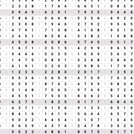
2
1
3
5
9
4
4
2
0
6
3
9
5
6
5
3
8
0
3
7
4
7
7
2
3
2
8
1
1
7
6
4
1
6
6
5
1
6
0
8
5
0
1
1
0
9
4
9
4
4
2
0
1
1
7
9
3
5
8
9
4
4
6
6
9
7
8
6
2
8
0
6
6
8
5
5
3
5
6
2
4
9
2
0
4
4
2
3
0
8
8
1
9
4
6
1
2
7
9
2
2
9
5
6
5
0
5
4
7
9
1
1
7
1
0
8
8
4
1
0
8
8
9
5
1
0
9
9
2
4
5
1
6
8
5
8
4
3
5
3
8
2
1
1
0
8
8
5
5
4
5
0
8
8
4
0
8
6
5
5
7
4
5
9
0
5
1
7
4
3
1
6
7
1
8
3
5
1
5
6
4
2
9
9
9
9
6
5
9
5
9
9
4
4
4
8
5
0
3
5
8
1
0
0
9
9
5
6
3
7
8
2
1
4
7
5
3
0
8
9
1
1
5
2
6
8
5
3
8
6
0
2
3
4
1
9
1
1
3
2
0
3
3
3
9
8
5
4
1
7
9
0
8
5
1
2
3
5
8
2
2
8
0
8
2
0
1
7
8
1
3
9
2
8
5
0
5
3
6
9
5
6
9
9
9
4
7
5
9
5
7
6
3
4
8
5
0
5
5
7
3
8
7
4
2
6
4
7
9
9
9
9
8
3
8
9
8
3
1
4
8
3
7
0
6
5
2
9
7
4
9
4
8
7
2
6
4
5
0
5
5
1
6
7
5
0
5
5
8
0
6
2
8
5
4
5
4
9
7
6
2
7
5
3
1
8
2
5
7
0
1
7
7
5
6
8
4
6
4
2
4
3
7
1
8
9
1
5
6
2
9
1
3
3
6
0
5
1
0
8
6
8
4
1
6
7
1
4
1
9
1
5
6
4
4
8
6
5
7
9
1
6
9
0
3
2
5
6
4
5
4
9
3
1
0
7
7
1
0
4
5
5
1
0
6
5
9
5
4
3
7
6
4
2
4
7
8
6
3
0
2
0
1
1
5
0
3
3
6
4
8
6
1
7
8
5
7
5
3
8
1
7
1