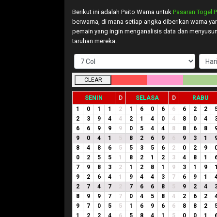
Berikut ini adalah Paito Warna untuk
Pasaran Togel P
berwarna, di mana setiap angka diberikan warna ya
pemain yang ingin menganalisis data dan menyusun 
taruhan mereka.
CLEAR
SENIN
D
SELASA
D
RABU
1
0
1
1
2
1
6
0
6
6
6
2
2
2
3
9
4
4
2
1
4
0
4
8
0
4
6
6
9
9
9
0
5
4
4
8
8
6
8
9
0
4
1
5
8
2
6
9
6
9
3
1
8
4
8
6
5
5
3
5
6
2
0
2
9
0
2
5
5
1
8
2
1
2
3
4
8
1
7
9
8
3
2
1
2
8
1
9
3
1
9
9
2
6
4
1
9
4
4
3
7
6
9
1
2
7
4
7
2
7
6
6
8
5
9
2
4
8
9
9
7
7
0
4
5
8
4
2
6
2
9
7
0
5
5
1
6
9
6
6
8
8
2
1
2
2
4
6
5
8
4
1
5
0
0
1