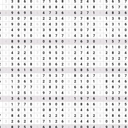
1
3
3
8
6
0
6
7
1
6
8
5
5
2
4
9
4
5
6
5
7
1
3
0
3
4
9
4
8
0
8
4
3
4
3
1
8
9
2
5
7
0
6
8
9
6
9
5
5
4
7
3
6
9
6
2
7
1
8
4
8
3
6
2
3
3
0
7
8
6
2
2
3
4
7
7
7
8
9
8
1
3
9
3
6
8
9
0
4
2
6
0
4
3
0
3
5
5
7
3
1
6
3
1
6
0
1
4
9
9
8
8
3
9
8
0
8
9
0
7
8
6
1
2
1
0
8
7
9
6
1
0
1
6
8
7
7
5
4
3
6
7
4
1
0
6
6
1
4
8
9
8
3
2
0
6
9
0
9
7
6
3
0
3
1
5
7
5
3
3
6
6
7
3
1
9
8
5
9
5
4
1
4
8
3
9
1
0
2
4
1
4
2
2
5
7
0
9
5
3
8
2
7
4
2
6
2
8
2
4
4
6
0
4
4
1
5
2
9
9
0
9
4
4
3
6
9
3
3
2
7
2
3
3
6
6
8
5
3
0
6
2
8
0
4
2
9
2
3
5
0
6
3
7
9
6
1
6
7
5
9
5
5
1
5
8
5
1
6
5
8
4
4
0
7
5
9
6
9
6
7
9
3
7
1
8
0
4
7
2
5
9
0
7
6
5
1
3
6
5
2
2
2
0
0
0
2
1
0
1
1
8
4
4
6
1
3
1
0
7
7
5
3
8
3
2
5
6
6
0
3
3
5
8
7
0
6
1
1
2
5
1
6
9
7
1
4
5
7
0
3
8
2
0
3
7
9
8
9
3
6
9
5
5
4
8
8
8
7
1
9
7
6
4
1
0
5
4
1
5
1
7
7
0
7
9
9
0
8
8
0
8
6
6
3
5
6
7
5
1
8
5
0
1
6
7
0
8
7
4
2
1
4
6
1
7
8
5
8
3
7
7
8
4
0
1
1
4
2
2
9
2
2
2
6
2
8
9
8
6
4
7
3
2
6
2
4
6
7
1
2
6
8
4
4
4
5
9
0
5
5
9
3
5
8
2
5
9
5
6
8
6
2
8
0
0
9
4
4
9
3
2
0