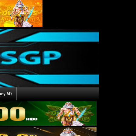
ney 6D