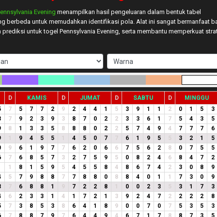
ennsylvania Evening
menampilkan hasil pengeluaran dalam bentuk tabel
ng berbeda untuk memudahkan identifikasi pola. Alat ini sangat bermanfaat b
prediksi untuk togel Pennsylvania Evening, serta membantu memperkuat stra
D
KAMIS
D
JUMAT
D
SABTU
D
MINGGU
5
7
5
7
7
2
9
2
4
4
1
5
3
9
1
1
2
0
1
5
3
3
7
9
2
3
9
3
8
7
0
2
2
3
3
6
1
7
5
4
3
5
9
8
1
3
3
5
8
8
8
0
2
2
5
7
4
9
4
7
7
7
6
9
1
9
4
5
5
1
4
5
0
7
7
6
1
9
5
5
3
2
1
5
0
9
6
1
9
7
7
6
2
0
6
6
7
5
6
2
8
0
7
5
5
6
7
6
8
5
7
3
2
7
5
9
5
0
8
2
4
6
8
4
7
2
1
1
8
1
5
9
5
4
5
5
8
4
8
6
7
4
2
3
0
8
9
4
5
7
9
8
8
7
7
8
8
0
8
8
4
0
1
1
7
3
0
9
3
7
6
8
8
1
9
7
2
2
8
1
0
0
2
3
5
3
1
7
3
4
6
2
3
3
1
4
1
7
2
1
3
9
2
4
7
2
2
2
2
8
5
7
3
8
5
3
8
6
4
1
8
9
0
0
7
0
7
5
3
5
3
6
7
8
8
7
9
7
6
4
4
9
4
6
7
1
7
8
8
7
3
5