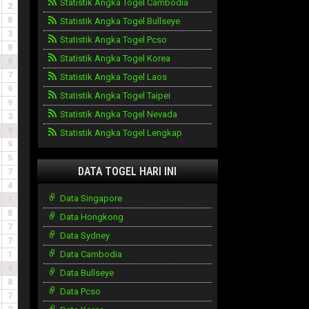
Statistik Angka Togel Cambodia
2
8
Statistik Angka Togel Bullseye
3
Statistik Angka Togel Pcso
8
Statistik Angka Togel Korea
8
7
Statistik Angka Togel Laos
9
Statistik Angka Togel Taipei
9
Statistik Angka Togel Nevada
3
9
Statistik Angka Togel Lengkap
9
5
DATA TOGEL HARI INI
7
4
Data Singapore
1
8
Data Hongkong
7
Data Sydney
7
Data Cambodia
1
4
Data Bullseye
8
Data Pcso
7