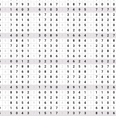
3
3
5
7
9
3
3
6
3
6
7
4
0
8
7
8
6
6
0
9
0
8
8
1
4
0
3
3
6
1
0
3
3
7
4
9
5
5
7
7
7
5
2
2
5
9
8
9
8
9
7
3
6
9
3
1
3
0
3
4
8
9
2
9
7
1
9
1
6
7
1
7
3
4
7
8
3
3
4
7
4
3
2
8
6
3
7
9
6
3
9
5
0
5
3
8
1
0
3
5
8
5
5
3
0
6
5
2
6
6
0
6
8
9
0
4
4
4
2
0
9
9
6
4
5
6
5
5
4
0
4
7
2
3
0
8
9
8
1
6
6
4
1
7
6
2
7
4
5
3
8
4
1
5
7
7
7
0
7
0
8
8
4
3
0
7
8
8
4
1
7
2
8
7
6
1
0
3
0
3
4
3
9
6
6
2
2
5
4
8
8
1
5
9
1
1
6
3
7
6
4
9
3
1
0
1
3
2
8
2
3
4
0
7
5
4
9
7
2
8
6
5
5
6
0
4
4
5
0
0
0
5
4
0
0
1
2
3
3
2
3
0
3
4
6
2
4
6
9
0
2
2
4
4
4
7
8
8
7
6
2
3
8
2
1
2
5
9
5
6
3
7
0
1
6
5
7
6
8
5
0
8
2
4
6
9
1
8
8
7
1
7
9
5
3
7
5
1
8
7
6
2
3
8
0
8
2
7
2
2
4
7
4
6
0
0
9
2
4
9
2
2
8
0
9
3
3
7
1
2
4
6
1
0
5
2
4
6
4
5
3
9
3
1
7
9
0
9
8
9
1
0
1
5
1
2
6
8
3
8
9
9
2
2
6
0
9
9
9
3
3
4
1
5
1
1
9
0
4
8
5
9
1
8
9
8
5
2
9
2
3
6
2
2
4
3
6
2
6
1
1
8
5
5
4
9
1
6
9
4
4
6
5
6
4
1
0
1
0
5
0
7
1
5
4
3
7
4
0
2
7
9
2
5
2
9
2
6
8
3
1
5
1
5
0
4
3
7
1
5
1
7
8
7
3
7
3
1
8
1
0
6