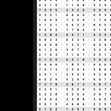
8
4
9
9
9
2
1
0
0
0
4
8
8
4
2
1
0
1
1
1
6
8
5
3
3
9
7
5
9
5
5
3
3
2
5
7
5
9
9
9
3
2
1
3
6
6
4
0
4
0
9
3
1
6
0
9
9
7
2
5
9
5
1
7
0
3
1
2
1
3
5
6
5
2
7
8
6
5
5
2
5
2
7
7
7
8
4
3
5
1
0
1
3
8
4
3
6
9
7
1
8
4
3
9
0
8
2
3
5
0
3
3
5
8
2
3
8
4
4
0
8
8
1
3
5
7
3
6
5
4
6
1
2
6
8
3
0
7
4
2
3
2
3
2
1
0
3
3
7
1
6
7
4
4
9
1
5
1
0
9
9
6
3
1
8
9
3
6
6
2
6
6
6
3
1
8
5
3
8
6
6
6
7
0
7
3
1
2
3
4
9
4
9
8
6
5
9
1
1
2
2
9
0
5
5
9
2
8
6
0
2
9
2
5
2
6
9
6
6
0
1
7
3
7
8
6
2
8
7
3
1
9
8
7
5
2
9
1
1
9
5
0
0
0
0
4
7
0
2
2
8
1
3
2
6
4
1
3
8
7
3
4
6
4
1
2
3
8
8
7
3
6
5
9
0
1
0
1
4
6
8
6
5
2
3
5
6
1
6
2
8
1
4
5
4
9
9
8
0