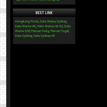
3
7
9
BEST LINK
3
7
Hongkong Pools
,
Data Warna Sydney
,
1
Data Warna HK
,
Paito Warna HK 6D
,
Data
3
Warna SGP
,
Pencari Hoky
,
Pencari Togel
,
3
Data Sydney
,
Data Sydney 6D
2
6
9
6
8
7
1
7
7
9
3
2
1
5
2