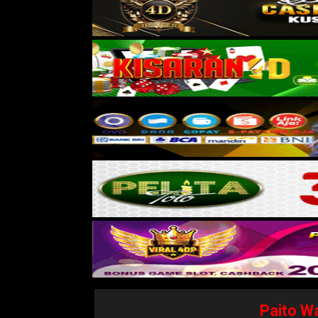
Paito W