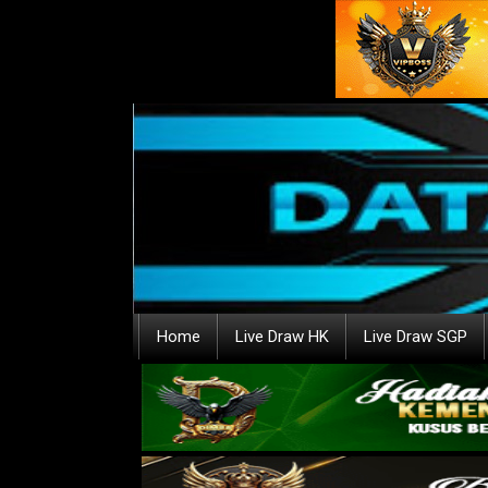
Home
Live Draw HK
Live Draw SGP