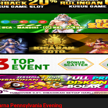
arna Pennsylvania Evening