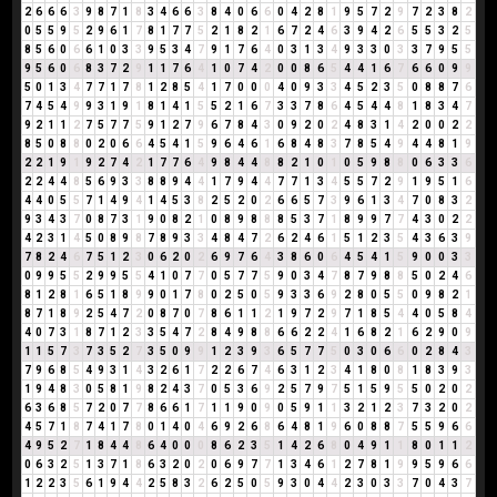
2
6
6
6
3
9
8
7
1
8
3
4
6
6
3
8
4
0
6
6
0
4
2
8
1
9
5
7
2
9
7
2
3
8
2
0
5
5
9
5
2
9
6
1
7
8
1
7
7
5
2
1
8
2
1
6
7
2
4
6
3
9
4
2
6
5
5
3
2
5
8
5
6
0
6
6
1
0
3
3
9
5
3
4
7
9
1
7
6
4
0
3
1
3
4
9
3
3
0
3
3
7
9
5
5
9
5
6
0
6
8
3
7
2
9
1
1
7
6
4
1
0
7
4
2
0
0
8
6
5
4
4
1
6
7
6
6
0
9
9
5
0
1
3
4
7
7
1
7
8
1
2
8
5
4
1
7
0
0
0
4
0
9
3
3
4
5
2
3
5
0
8
8
7
6
7
4
5
4
9
9
3
1
9
1
8
1
4
1
5
5
2
1
6
7
3
3
7
8
6
4
5
4
4
8
1
8
3
4
7
9
2
1
1
2
7
5
7
7
5
9
1
2
7
9
6
7
8
4
3
0
9
2
0
2
4
8
3
1
4
2
0
0
2
2
8
5
0
8
8
0
2
0
6
6
4
5
4
1
5
9
6
4
6
1
6
8
4
8
3
7
8
5
4
9
4
4
8
1
9
2
2
1
9
1
9
2
7
4
2
1
7
7
6
4
9
8
4
4
8
8
2
1
0
1
0
5
9
8
8
0
6
3
3
6
2
2
4
4
8
5
6
9
3
3
8
8
9
4
4
1
7
9
4
4
7
7
1
3
4
5
5
7
2
9
1
9
5
1
6
4
4
0
5
5
7
1
4
9
4
1
4
5
3
8
2
5
2
0
2
6
6
5
7
3
9
6
1
3
4
7
0
8
3
2
9
3
4
3
7
0
8
7
3
1
9
0
8
2
1
0
8
9
8
8
8
5
3
7
1
8
9
9
7
7
4
3
0
2
2
4
2
3
1
4
5
0
8
9
8
7
8
9
3
3
4
8
4
7
2
6
2
4
6
1
5
1
2
3
5
4
3
6
3
9
7
8
2
4
6
7
5
1
2
3
0
6
2
0
2
6
9
7
6
4
3
8
6
0
6
4
5
4
1
5
9
0
0
3
3
0
9
9
5
5
2
9
9
5
5
4
1
0
7
7
0
5
7
7
5
9
0
3
4
7
8
7
9
8
8
5
0
2
4
6
8
1
2
8
1
6
5
1
8
9
9
0
1
7
8
0
2
5
0
5
9
3
3
6
9
2
8
0
5
5
0
9
8
2
1
8
7
1
8
9
2
5
4
7
2
0
8
7
0
7
8
6
1
1
2
1
9
7
2
9
7
1
8
5
4
4
0
5
8
4
4
0
7
3
1
8
7
1
2
3
3
5
4
7
2
8
4
9
8
8
6
6
2
2
4
1
6
8
2
1
6
2
9
0
9
1
1
5
7
3
7
3
5
2
7
3
5
0
9
9
1
2
3
9
3
6
5
7
7
5
0
3
0
6
6
0
2
8
4
3
7
9
6
8
5
4
9
3
1
4
3
2
6
1
7
2
2
6
7
4
6
3
1
2
3
4
1
8
0
8
1
8
3
9
3
1
9
4
8
3
0
5
8
1
9
8
2
4
3
7
0
5
3
6
9
2
5
7
9
7
5
1
5
9
5
5
0
2
0
2
6
3
6
8
5
7
2
0
7
7
8
6
6
1
7
1
1
9
0
9
0
5
9
1
1
3
2
1
2
3
7
3
2
0
2
4
5
7
1
8
7
4
1
7
8
0
1
4
0
4
6
9
2
6
8
6
4
8
1
9
6
0
8
8
7
5
5
9
6
6
4
9
5
2
7
1
8
4
4
8
6
4
0
0
0
8
6
2
3
5
1
4
2
6
8
0
4
9
1
1
8
0
1
1
2
0
6
3
2
5
1
3
7
1
8
6
3
2
0
2
0
6
9
7
7
1
3
4
6
1
2
7
8
1
9
9
5
9
6
6
1
2
2
3
5
6
1
9
4
4
2
5
8
3
2
6
2
5
0
5
9
3
0
4
4
2
3
0
3
3
7
0
4
3
7