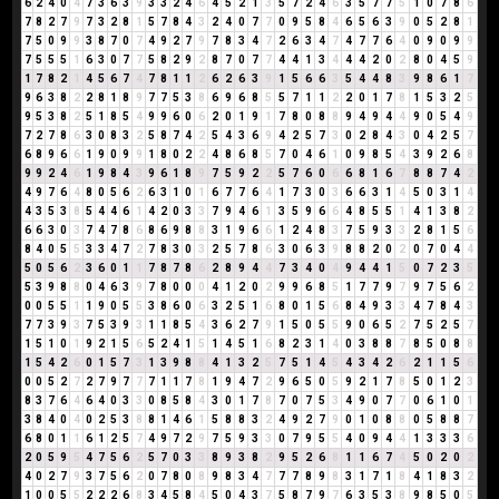
6
2
4
0
4
7
3
6
3
9
3
3
2
4
6
4
5
2
1
3
5
7
2
4
6
3
5
7
7
5
1
0
7
8
6
7
8
2
7
9
7
3
2
8
1
5
7
8
4
3
2
4
0
7
7
0
9
5
8
4
6
5
6
3
9
0
5
2
8
1
7
5
0
9
9
3
8
7
0
7
4
9
2
7
9
7
8
3
4
7
2
6
3
4
7
4
7
7
6
4
0
9
0
9
9
7
5
5
5
1
6
3
0
7
7
5
8
2
9
2
8
7
0
7
7
4
4
1
3
4
4
4
2
0
2
8
0
4
5
9
1
7
8
2
1
4
5
6
7
4
7
8
1
1
2
6
2
6
3
9
1
5
6
6
3
5
4
4
8
3
9
8
6
1
7
9
6
3
8
2
2
8
1
8
9
7
7
5
3
8
6
9
6
8
5
5
7
1
1
2
2
0
1
7
8
1
5
3
2
5
9
5
3
8
2
5
1
8
5
4
9
9
6
0
6
2
0
1
9
1
7
8
0
8
8
9
4
9
4
4
9
0
5
4
9
7
2
7
8
6
3
0
8
3
2
5
8
7
4
2
5
4
3
6
9
4
2
5
7
3
0
2
8
4
3
0
4
2
5
7
6
8
9
6
6
1
9
0
9
9
1
8
0
2
2
4
8
6
8
5
7
0
4
6
1
0
9
8
5
4
3
9
2
6
8
9
9
2
4
6
1
9
8
4
3
9
6
1
8
9
7
5
9
2
2
5
7
6
0
6
6
8
1
6
7
8
8
7
4
2
4
9
7
6
4
8
0
5
6
2
6
3
1
0
1
6
7
7
6
4
1
7
3
0
3
6
6
3
1
4
5
0
3
1
4
4
3
5
3
8
5
4
4
6
1
4
2
0
3
3
7
9
4
6
1
3
5
9
6
6
4
8
5
5
1
4
1
3
8
2
6
6
3
0
3
7
4
7
8
6
8
6
9
8
8
3
1
9
6
6
1
2
4
8
3
7
5
9
3
3
2
8
1
5
6
8
4
0
5
5
3
3
4
7
2
7
8
3
0
3
2
5
7
8
6
3
0
6
3
9
8
8
2
0
2
0
7
0
4
4
5
0
5
6
2
3
6
0
1
1
7
8
7
8
6
2
8
9
4
4
7
3
4
0
4
9
4
4
1
5
0
7
2
3
5
5
3
9
8
8
0
4
6
3
9
7
8
0
0
0
4
1
2
0
2
9
9
6
8
5
1
7
7
9
7
9
7
5
6
2
0
0
5
5
1
1
9
0
5
5
3
8
6
0
6
3
2
5
1
6
8
0
1
5
6
8
4
9
3
3
4
7
8
4
3
7
7
3
9
3
7
5
3
9
3
1
1
8
5
4
3
6
2
7
9
1
5
0
5
5
9
0
6
5
2
7
5
2
5
7
1
5
1
0
1
9
2
1
5
6
5
2
4
1
5
1
4
5
1
6
8
2
3
1
4
0
3
8
8
7
8
5
0
8
8
1
5
4
2
6
0
1
5
7
3
1
3
9
8
8
4
1
3
2
5
7
5
1
4
5
4
3
4
2
6
2
1
1
5
6
0
0
5
2
7
2
7
9
7
7
7
1
1
7
8
1
9
4
7
2
9
6
5
0
5
9
2
1
7
8
5
0
1
2
3
8
3
7
6
4
6
4
0
3
3
0
8
5
8
4
3
0
1
7
8
7
0
7
5
3
4
9
0
7
7
0
6
1
0
1
3
8
4
0
4
0
2
5
3
8
8
1
4
6
1
5
8
8
3
2
4
9
2
7
9
0
1
0
8
8
0
5
8
8
7
6
8
0
1
1
6
1
2
5
7
4
9
7
2
9
7
5
9
3
3
0
7
9
5
5
4
0
9
4
4
1
3
3
3
6
2
0
5
9
5
4
7
5
6
2
5
7
0
3
3
8
9
3
8
2
9
5
2
6
8
1
1
6
7
4
5
0
2
0
2
4
0
2
7
9
3
7
5
6
2
0
7
8
0
8
9
8
3
4
7
7
7
8
9
8
3
1
7
1
8
4
1
8
3
2
1
0
0
5
5
2
2
2
6
8
3
4
5
8
4
5
0
4
3
7
5
8
7
9
7
6
3
5
3
8
9
8
5
0
5