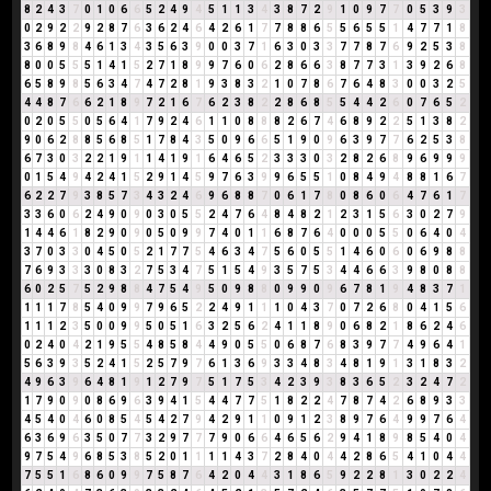
8
2
4
3
7
0
1
0
6
6
5
2
4
9
4
5
1
1
3
4
3
8
7
2
9
1
0
9
7
7
0
5
3
9
3
0
2
9
2
2
9
2
8
7
6
3
6
2
4
6
4
2
6
1
7
7
8
8
6
5
5
6
5
5
1
4
7
7
1
8
3
6
8
9
8
4
6
1
3
4
3
5
6
3
9
0
0
3
7
1
6
3
0
3
3
7
7
8
7
6
9
2
5
3
8
8
0
0
5
5
5
1
4
1
5
2
7
1
8
9
9
7
6
0
6
2
8
6
6
3
8
7
7
3
1
3
9
2
6
8
6
5
8
9
8
5
6
3
4
7
4
7
2
8
1
9
3
8
3
2
1
0
7
8
6
7
6
4
8
3
0
0
3
2
5
4
4
8
7
6
6
2
1
8
9
7
2
1
6
7
6
2
3
8
2
2
8
6
8
5
5
4
4
2
6
0
7
6
5
2
0
2
0
5
5
0
5
6
4
1
7
9
2
4
6
1
1
0
8
8
8
2
6
7
4
6
8
9
2
2
5
1
3
8
2
9
0
6
2
8
8
5
6
8
5
1
7
8
4
3
5
0
9
6
6
5
1
9
0
9
6
3
9
7
7
6
2
5
3
8
6
7
3
0
3
2
2
1
9
1
1
4
1
9
1
6
4
6
5
2
3
3
3
0
3
2
8
2
6
8
9
6
9
9
9
0
1
5
4
9
4
2
4
1
5
2
9
1
4
5
9
7
6
3
9
9
6
5
5
1
0
8
4
9
4
8
8
1
6
7
6
2
2
7
9
3
8
5
7
3
4
3
2
4
6
9
6
8
8
7
0
6
1
7
8
0
8
6
0
6
4
7
6
1
7
3
3
6
0
6
2
4
9
0
9
0
3
0
5
5
2
4
7
6
4
8
4
8
2
1
2
3
1
5
6
3
0
2
7
9
1
4
4
6
1
8
2
9
0
9
0
5
0
9
9
7
4
0
1
1
6
8
7
6
4
0
0
0
5
5
0
6
4
0
4
3
7
0
3
3
0
4
5
0
5
2
1
7
7
5
4
6
3
4
7
5
6
0
5
5
1
4
6
0
6
0
6
9
8
8
7
6
9
3
3
3
0
8
3
2
7
5
3
4
7
5
1
5
4
9
3
5
7
5
3
4
4
6
6
3
9
8
0
8
8
6
0
2
5
7
5
2
9
8
8
4
7
5
4
9
5
0
9
8
8
0
9
9
0
9
6
7
8
1
9
4
8
3
7
1
1
1
1
7
8
5
4
0
9
9
7
9
6
5
2
2
4
9
1
1
1
0
4
3
7
0
7
2
6
8
0
4
1
5
6
1
1
1
2
3
5
0
0
9
9
5
0
5
1
6
3
2
5
6
2
4
1
1
8
9
0
6
8
2
1
8
6
2
4
6
0
2
4
0
4
2
1
9
5
5
4
8
5
8
4
4
9
0
5
5
0
6
8
7
6
8
3
9
7
7
4
9
6
4
1
5
6
3
9
3
5
2
4
1
5
2
5
7
9
7
6
1
3
6
9
3
3
4
8
3
4
8
1
9
1
3
1
8
3
2
4
9
6
3
9
6
4
8
1
9
1
2
7
9
7
5
1
7
5
3
4
2
3
9
3
8
3
6
5
2
3
2
4
7
2
1
7
9
0
9
0
8
6
9
6
3
9
4
1
5
4
4
7
7
5
1
8
2
2
4
7
8
7
4
2
6
8
9
3
3
4
5
4
0
4
6
0
8
5
4
5
4
2
7
9
4
2
9
1
1
0
9
1
2
3
8
9
7
6
4
9
9
7
6
4
6
3
6
9
6
3
5
0
7
7
3
2
9
7
7
7
9
0
6
6
4
6
5
6
2
9
4
1
8
9
8
5
4
0
4
9
7
5
4
9
6
8
5
3
8
5
2
0
1
1
1
1
4
3
7
2
8
4
0
4
4
2
8
6
5
4
1
0
4
4
7
5
5
1
6
8
6
0
9
9
7
5
8
7
6
4
2
0
4
4
3
1
8
6
5
9
2
2
8
1
3
0
2
2
4