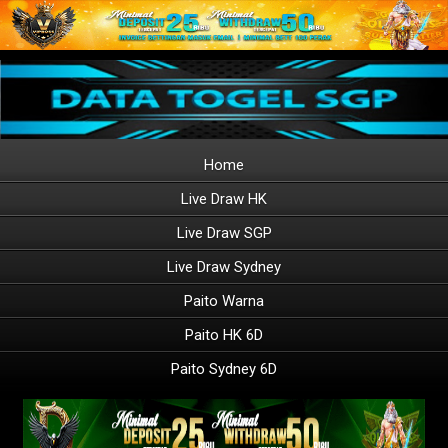
Home
Live Draw HK
Live Draw SGP
Live Draw Sydney
Paito Warna
Paito HK 6D
Paito Sydney 6D