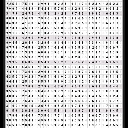
7
2
5
7
3
7
5
1
9
1
3
9
9
1
1
8
2
2
8
1
9
9
1
7
8
5
2
3
4
7
2
5
2
3
5
7
9
0
4
4
4
4
4
9
4
5
4
2
6
8
5
7
8
7
6
3
2
8
1
9
0
9
6
2
8
0
0
5
2
7
3
1
7
9
7
2
4
7
2
9
4
1
5
2
7
2
4
2
8
1
9
7
4
5
9
1
0
8
3
2
6
6
8
3
2
0
8
8
1
9
5
6
7
3
1
7
9
7
6
4
2
9
7
4
2
1
8
6
6
3
6
5
1
1
2
5
4
0
8
8
8
6
3
0
3
4
1
6
8
5
6
7
8
1
9
9
3
4
3
7
0
7
6
6
3
9
3
3
5
8
6
7
0
7
7
8
7
3
1
4
4
5
1
1
2
1
4
4
5
9
5
1
8
5
4
0
6
9
9
9
6
0
4
0
4
3
4
0
7
7
9
9
1
6
7
6
7
2
3
5
8
1
8
3
2
7
0
9
5
5
9
6
7
9
7
2
7
8
3
2
1
8
0
2
2
9
5
6
1
7
4
2
9
7
7
9
9
3
6
9
1
0
7
8
6
2
3
8
5
4
0
9
6
8
5
8
4
0
8
8
0
9
4
5
9
2
8
4
9
4
3
2
8
5
4
8
1
4
5
9
8
0
4
3
7
7
3
9
4
4
9
4
1
6
7
0
7
7
8
6
7
6
5
8
4
2
5
3
4
7
6
8
6
9
6
3
0
5
6
2
9
2
6
1
7
5
6
6
7
4
9
4
4
7
2
1
3
2
3
5
6
0
0
2
2
9
3
1
9
1
9
5
0
2
2
4
1
1
1
2
4
4
3
9
3
9
2
9
6
6
5
5
9
0
9
2
2
7
3
1
7
5
0
6
6
4
2
0
5
5
1
0
4
8
3
4
1
3
8
2
1
9
9
5
5
0
6
8
5
4
0
5
4
9
4
5
9
2
8
1
7
7
6
2
8
7
4
8
9
8
6
9
6
2
8
7
6
4
4
8
5
3
6
1
7
9
1
8
5
4
0
1
7
8
6
6
0
4
6
1
9
1
6
5
2
9
8
3
9
3
7
4
7
7
5
7
3
6
9
6
2
9
6
8
5
9
6
1
7
8
2
9
8
7
6
7
6
7
3
1
0
7
3
5
8
6
3
5
2
7
3
9
2
3
5
7
0
5
4
9
6
1
9
2
2
1
2
7
3
1
7
9
5
9
5
0
7
1
4
5
9
6
4
8
3
2
5
1
6
7
8
5
3
7
1
5
9
9
2
2
0
9
1
2
3
5
4
3
5
8
9
9
5
3
8
2
6
7
1
8
7
7
0
8
8
2
7
9
2
2
6
7
6
4
1
7
0
7
1
8
5
6
8
9
8
9
0
4
6
1
3
5
5
5
1
7
6
9
6
6
8
4
6
0
6
9
7
2
6
8
4
4
9
4
4
5
5
2
9
2
8
6
9
8
8
4
0
0
7
7
2
2
4
1
5
5
3
1
2
3
8
6
4
5
9
8
4
3
2
5
1
4
1
6
7
5
0
2
4
6
5
8
3
4
7
7
6
3
9
3
1
4
3
0
3
0
1
3
8
2
9
4
6
6
3
2
6
4
0
4
1
0
7
7
5
3
1
6
2
8
9
8
1
5
6
2
6
7
6
4
8
3
2
3
5
9
7
4
3
7
5
8
1
9
1
7
0
1
0
1
0
1
5
9
5
3
8
2
9
2
3
0
9
0
9
5
3
1
1
2
8
9
8
7
6
3
5
2
5
7
0
8
4
5
9
1
7
8
5
4
8
4
6
7
4
7
3
5
0
5
7
7
1
1
2
0
3
5
5
1
5
6
6
7
4
3
3
6
0
6
3
8
7
3
1
5
5
4
1
5
4
9
5
4
9
3
4
9
7
7
2
3
5
1
6
4
0
0
5
5
8
0
6
1
7
2
6
5
1
6
2
0
3
0
3
3
7
1
5
6
9
7
4
4
8
8
3
4
6
1
9
3
6
3
9
4
0
6
5
2