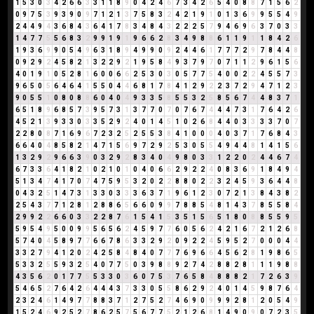
1
5
3
0
3
4
2
6
6
3
3
1
1
8
9
0
4
2
4
6
7
3
4
2
6
5
4
0
8
8
7
1
5
6
2
0
9
7
5
3
9
3
9
0
9
7
1
2
1
3
7
5
8
3
2
4
2
1
9
1
0
1
3
6
9
9
5
5
4
9
2
4
4
9
4
3
6
8
4
3
6
4
1
7
8
3
4
8
4
3
2
2
2
5
7
9
4
6
9
6
3
7
0
3
3
1
4
7
7
5
5
6
8
3
2
9
9
1
9
1
9
6
6
2
8
3
4
9
8
8
6
1
1
9
1
1
8
4
2
6
1
9
3
6
9
9
0
5
4
9
6
3
1
8
9
4
9
9
0
9
2
4
4
6
1
7
7
7
2
9
7
8
4
4
8
0
9
2
9
2
4
5
8
2
1
3
2
2
9
2
1
9
5
8
4
9
3
7
9
7
0
7
1
1
2
9
6
1
5
6
4
0
1
9
1
0
5
2
8
1
6
0
0
6
6
2
5
3
0
3
0
5
7
7
5
4
0
0
2
2
4
5
5
7
3
9
6
5
0
5
6
4
6
4
1
5
5
0
4
4
6
8
1
7
8
4
1
2
9
2
2
3
7
2
9
4
7
1
2
3
9
0
5
5
1
0
8
0
8
8
6
0
4
0
4
9
3
3
5
8
5
5
3
2
5
8
5
6
7
4
4
8
3
7
1
6
5
1
8
9
6
8
5
7
3
9
5
7
3
1
3
7
7
0
7
0
7
6
7
4
4
4
7
3
1
7
6
4
2
6
4
5
2
1
3
9
3
3
0
3
3
5
2
9
2
4
0
1
4
5
1
0
2
6
8
4
4
0
3
3
3
3
7
0
7
2
2
8
0
8
7
1
6
9
6
7
2
3
2
5
2
5
5
3
8
4
1
0
0
0
4
0
3
7
1
7
6
8
4
3
6
6
4
0
4
8
5
8
2
1
4
7
1
5
6
9
7
2
9
2
5
3
0
5
5
4
9
4
4
8
1
4
1
5
6
1
3
2
9
2
9
6
6
3
9
0
3
2
9
2
8
3
4
0
4
9
8
0
3
3
1
2
2
0
2
4
4
6
7
4
6
7
3
3
6
4
1
8
2
1
0
2
1
0
1
0
4
0
6
6
2
9
2
2
4
0
8
3
6
9
1
8
4
9
4
5
1
3
4
7
4
1
7
0
7
4
7
5
9
5
3
2
0
2
2
8
8
0
2
2
3
2
4
5
9
3
6
4
4
8
0
4
3
2
5
1
4
7
3
1
3
3
0
3
3
3
6
3
7
1
9
6
1
2
3
0
7
2
1
3
8
4
3
8
2
2
5
4
3
7
7
1
2
8
1
2
8
8
6
5
6
6
0
9
9
7
8
8
5
4
8
1
4
3
7
8
5
5
8
4
2
9
9
2
2
6
6
0
3
3
2
2
8
7
6
1
5
4
1
5
3
5
1
5
6
5
1
8
0
8
8
5
5
9
5
5
9
5
4
9
5
0
0
9
9
5
6
5
6
2
4
5
9
7
7
6
0
5
6
2
4
2
1
6
7
2
1
2
6
8
5
7
4
0
4
5
8
9
7
7
6
6
7
8
6
3
3
2
9
2
0
9
2
2
4
5
9
5
2
7
0
0
0
4
4
3
3
2
7
9
4
1
2
0
2
4
2
5
8
4
8
4
0
7
7
7
6
9
6
6
4
5
6
2
8
1
9
8
6
5
5
3
3
2
5
5
9
3
2
5
4
0
7
7
5
0
3
9
8
8
9
2
7
4
2
8
8
2
8
1
1
1
9
8
8
4
3
5
6
2
0
1
7
7
5
5
3
3
0
3
6
0
7
5
3
7
6
5
8
4
8
8
8
2
1
7
2
6
3
9
5
4
6
5
2
7
6
4
2
6
4
4
4
3
7
3
3
0
5
5
8
6
2
9
2
4
0
1
4
5
9
8
7
6
4
2
3
2
4
6
1
4
9
7
7
8
8
3
7
1
2
7
5
2
7
4
6
9
0
9
9
9
2
8
1
2
0
5
4
9
1
5
2
4
6
9
2
5
2
7
8
6
2
5
7
5
6
7
7
5
2
1
2
6
8
1
4
9
0
9
0
7
2
3
5