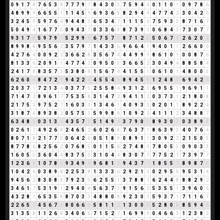
0
9
1
7
8
7
6
5
3
8
7
7
7
9
7
8
4
3
0
3
7
5
9
4
4
0
1
1
0
1
0
9
7
8
6
4
8
9
9
9
6
6
5
5
1
1
1
4
5
9
6
9
3
6
9
8
2
9
4
4
4
7
7
4
2
3
0
4
2
6
3
2
4
5
9
5
9
7
6
4
9
4
4
8
3
6
5
3
4
7
1
1
1
5
6
7
5
9
3
3
8
7
1
6
7
5
0
4
9
4
1
6
7
7
5
0
9
4
3
7
0
3
3
6
9
8
7
3
9
3
0
6
8
4
3
7
3
0
7
7
9
3
1
7
8
5
9
7
9
7
5
2
9
9
9
6
7
5
7
3
8
7
1
2
3
5
0
6
7
4
2
6
2
0
2
8
9
9
8
8
9
5
5
6
2
3
5
7
9
7
1
4
3
3
6
9
6
6
4
1
9
4
0
1
1
2
6
6
0
6
4
2
7
6
4
0
0
9
2
2
3
6
6
2
8
3
5
6
7
4
4
4
9
9
9
8
6
1
0
1
0
0
8
7
6
8
1
3
3
6
2
0
9
1
1
4
7
7
4
2
0
9
5
0
5
3
6
6
5
2
3
0
4
9
4
8
8
5
8
4
2
4
1
7
8
8
3
5
7
3
5
3
8
0
8
1
5
6
7
4
4
1
5
5
1
0
6
1
0
1
4
8
0
0
0
6
2
6
0
6
8
4
7
2
9
9
4
2
2
4
4
5
5
4
9
8
9
4
5
9
1
2
4
8
3
6
9
4
2
6
2
0
3
7
1
7
2
1
3
4
0
3
7
7
5
2
5
5
8
4
9
3
1
2
3
6
9
5
5
1
9
6
9
1
1
7
1
4
7
2
8
9
6
1
7
7
5
3
5
8
3
1
4
7
2
9
4
1
1
2
0
3
7
3
1
2
1
8
0
8
2
1
7
5
3
9
7
5
2
7
1
6
0
3
3
1
3
4
6
1
4
0
9
3
3
0
2
0
1
1
8
9
2
2
4
3
1
8
7
6
8
9
3
8
2
0
5
7
5
3
5
9
9
8
8
1
0
9
2
2
4
1
1
1
2
3
4
8
8
7
6
3
4
8
3
0
3
1
3
4
4
3
5
7
3
5
1
4
9
4
3
7
9
0
9
8
9
3
0
3
0
3
8
9
8
0
2
6
1
7
4
9
2
6
8
2
4
6
5
2
6
0
2
6
8
7
6
3
7
1
8
6
3
9
3
4
0
7
6
4
8
0
7
1
8
2
1
7
7
5
0
6
4
2
6
0
5
1
8
9
0
8
9
1
1
3
0
9
2
2
2
1
5
0
5
8
7
7
8
6
8
2
5
6
2
0
7
6
8
5
0
1
1
5
6
2
7
4
8
3
7
8
0
5
5
0
9
0
3
3
1
6
0
5
5
3
6
0
4
4
8
3
7
5
3
3
1
0
4
4
8
3
0
7
7
7
7
5
2
7
7
3
9
7
7
1
2
3
6
9
1
0
7
8
6
9
3
4
9
4
9
6
8
1
9
9
4
3
7
1
1
8
5
5
1
8
9
8
7
6
1
0
4
2
6
0
3
8
9
8
2
2
5
3
8
1
3
3
3
6
2
9
2
1
3
0
2
9
5
5
9
5
3
1
4
9
4
5
6
2
8
3
0
8
8
7
9
2
3
5
6
2
5
5
1
3
7
8
8
7
6
2
4
4
8
8
8
2
9
2
3
4
6
1
7
5
3
1
9
1
2
9
4
0
4
5
6
3
7
1
9
1
5
6
2
5
3
5
5
1
3
9
6
0
6
4
3
2
8
1
6
5
3
5
8
8
7
0
3
3
4
8
8
0
8
9
2
3
0
3
5
9
3
7
1
7
1
1
6
7
2
2
6
5
2
4
5
6
7
4
8
0
6
6
3
5
8
1
1
2
1
3
0
0
0
5
2
8
0
8
8
5
9
4
4
3
1
3
5
8
1
1
2
6
8
3
4
0
6
6
7
1
5
2
7
1
6
9
9
9
0
4
6
6
3
1
2
3
8
2