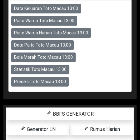
Data Keluaran Toto Macau 13:00
Paito Warna Toto Macau 13:00
Paito Warna Harian Toto Macau 13:00
Data Paito Toto Macau 13:00
Bola Merah Toto Macau 13:00
Statistik Toto Macau 13:00
Prediksi Toto Macau 13:00
BBFS GENERATOR
Generator LN
Rumus Harian