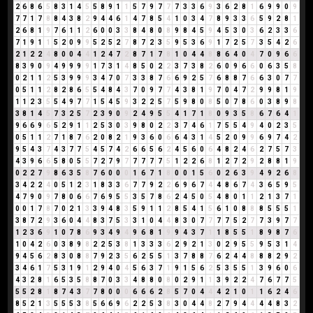
2
6
8
6
5
8
3
1
4
5
5
8
9
1
1
5
7
9
7
7
7
3
3
6
9
3
6
2
8
1
6
9
9
0
9
7
7
1
7
8
8
4
3
8
2
9
4
4
6
1
4
7
8
5
4
1
0
3
4
7
8
9
3
3
6
5
9
2
8
1
2
6
8
1
9
7
6
1
1
2
6
0
0
3
3
8
4
8
0
8
9
8
4
5
9
4
5
3
0
3
6
2
3
3
6
7
1
9
1
1
5
2
0
9
9
5
2
5
2
7
8
7
2
3
5
9
5
3
6
9
1
7
2
5
7
3
5
4
2
6
2
1
2
2
4
8
0
0
4
4
1
2
4
7
2
8
7
1
7
8
1
0
4
4
8
8
6
4
0
4
7
0
9
6
6
8
3
9
0
9
4
9
9
9
9
1
7
3
1
4
8
5
0
2
2
3
7
3
8
2
6
0
9
6
6
0
6
3
5
8
0
2
1
1
2
5
3
9
9
9
3
4
7
0
7
3
3
8
7
6
6
9
2
5
7
6
8
8
7
6
6
3
0
7
7
0
5
1
1
2
8
2
8
6
5
5
4
8
4
3
7
0
9
7
7
4
3
8
1
9
7
0
4
7
2
9
9
8
1
9
1
1
2
3
5
5
4
9
7
7
1
5
4
5
9
3
2
2
5
7
5
9
8
0
8
5
0
7
8
6
0
3
8
9
8
3
8
1
4
5
7
3
2
5
7
2
3
9
0
9
2
4
9
5
5
4
1
7
1
8
0
9
3
5
8
6
7
6
4
1
9
6
6
9
6
5
2
9
1
1
2
5
3
0
3
9
8
0
2
2
3
7
4
6
1
7
5
5
4
9
4
0
2
3
5
0
5
1
1
2
7
1
8
7
6
2
0
8
2
1
9
3
6
0
6
6
4
3
1
4
5
2
0
9
9
6
9
7
4
2
9
5
4
3
7
4
3
7
7
5
4
5
7
4
2
6
6
5
6
2
4
5
6
0
6
4
8
2
4
6
2
7
5
7
3
4
3
9
6
6
5
8
0
5
5
7
2
7
9
7
7
7
7
7
5
1
2
2
6
8
1
2
7
2
9
2
8
8
1
9
0
2
2
7
9
8
6
3
5
8
7
6
0
0
0
1
6
7
1
8
0
0
1
5
6
0
2
6
3
9
4
9
2
6
8
3
4
2
2
4
0
5
1
2
3
1
8
3
3
6
7
7
9
2
2
6
9
6
7
4
4
8
6
7
4
3
6
5
9
5
4
7
9
0
9
7
8
0
6
6
7
6
9
5
5
3
5
7
8
6
2
4
5
0
5
4
8
0
1
1
2
1
3
7
1
0
0
1
7
8
7
0
2
1
3
3
9
4
8
3
5
9
1
1
2
8
5
4
1
5
6
1
0
8
8
8
5
5
5
1
3
8
7
2
9
3
6
0
4
4
8
3
7
5
3
3
1
0
4
4
8
3
0
7
7
7
7
5
2
7
7
3
9
7
7
1
2
3
6
9
1
0
7
8
6
9
3
4
9
4
9
6
8
1
9
9
4
3
7
1
1
8
5
5
1
8
9
8
7
6
1
0
4
2
6
0
3
8
9
8
2
2
5
3
8
1
3
3
3
6
2
9
2
1
3
0
2
9
5
5
9
5
3
1
4
9
4
5
6
2
8
3
0
8
8
7
9
2
3
5
6
2
5
5
1
3
7
8
8
7
6
2
4
4
8
8
8
2
9
2
3
4
6
1
7
5
3
1
9
1
2
9
4
0
4
5
6
3
7
1
9
1
5
6
2
5
3
5
5
1
3
9
6
0
6
4
3
2
8
1
6
5
3
5
8
8
7
0
3
3
4
8
8
0
8
0
2
9
1
1
3
9
2
2
4
7
6
7
7
5
5
5
2
8
1
8
7
4
3
7
7
8
0
0
0
6
6
6
2
8
5
7
0
4
4
4
2
1
0
1
1
6
2
4
6
8
5
2
1
3
5
5
5
3
8
5
6
6
9
6
2
2
5
3
8
3
0
4
4
8
2
7
9
4
4
4
4
8
3
2