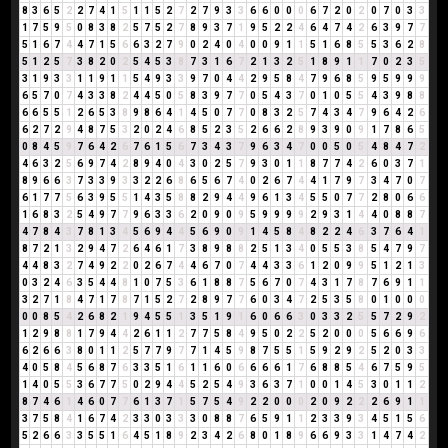
8
3
6
5
2
2
7
4
1
5
1
1
5
2
7
2
7
9
3
3
6
6
0
0
0
6
7
2
0
2
0
7
0
3
3
1
7
5
9
5
0
8
3
8
2
5
7
5
2
7
8
9
3
7
1
9
5
2
2
4
6
4
7
4
2
6
3
9
7
7
5
1
6
7
4
4
7
1
5
6
6
3
2
7
9
0
2
4
0
4
0
0
9
1
1
5
1
6
8
5
5
3
6
2
8
5
1
2
5
7
3
8
2
0
2
5
4
5
3
8
7
3
1
6
7
2
1
3
2
5
1
8
9
1
1
7
0
2
3
5
3
1
9
3
3
1
1
9
1
1
5
4
9
3
3
9
7
0
4
4
2
9
5
8
4
7
9
6
8
5
9
5
9
9
9
6
5
7
0
7
4
3
3
8
2
4
4
5
0
5
8
3
9
7
7
0
5
4
3
7
0
1
0
5
5
4
3
9
8
8
6
6
5
5
1
2
6
5
3
8
9
8
6
4
1
4
5
0
7
7
0
8
3
2
5
7
4
3
4
7
9
6
4
2
6
6
2
7
2
9
4
8
7
5
3
2
0
2
4
6
8
5
2
3
5
2
6
6
2
8
9
3
9
0
9
1
7
8
6
5
0
8
4
5
9
7
6
4
2
6
7
6
1
5
6
7
3
4
3
7
9
6
3
4
7
0
0
5
0
5
4
8
4
7
2
4
6
3
2
5
6
9
7
4
2
8
9
4
0
4
3
0
2
5
7
9
3
0
1
1
8
7
7
4
2
6
0
3
7
1
8
9
6
6
3
7
3
3
9
3
3
2
2
6
8
6
5
6
7
4
0
2
6
7
4
4
1
7
9
7
3
4
7
0
7
6
1
7
7
5
6
3
9
5
5
1
4
3
5
8
8
2
9
4
4
9
6
1
3
4
5
5
0
7
7
2
8
0
6
6
1
6
8
3
2
5
4
9
7
7
9
6
3
3
6
2
0
9
0
9
5
9
9
9
9
2
9
3
1
4
4
0
8
8
7
4
7
8
4
3
7
8
1
3
4
5
6
9
4
4
5
6
9
0
9
1
4
5
8
4
8
2
2
4
6
3
7
6
4
1
8
7
2
1
3
2
9
4
7
2
6
4
6
1
7
3
8
9
8
8
2
5
1
3
4
0
5
5
3
8
5
4
7
9
7
4
4
8
3
2
7
4
9
2
2
0
2
6
7
4
4
6
7
0
7
4
4
3
3
6
1
2
0
9
9
5
1
2
1
3
0
3
2
4
6
3
5
4
4
8
1
0
7
5
3
6
1
8
8
7
5
6
7
0
7
4
3
1
7
8
7
6
9
1
1
3
2
7
1
8
4
7
1
7
8
7
1
5
2
7
2
8
9
7
7
6
0
3
4
7
2
5
3
5
8
0
1
0
0
0
0
0
8
5
4
2
6
8
2
1
9
4
5
5
1
3
5
1
9
1
6
0
6
6
3
0
3
3
2
5
5
7
2
9
2
1
2
9
8
8
1
7
9
4
4
2
6
1
1
2
7
7
5
8
4
9
5
0
2
2
5
2
0
0
0
5
6
6
9
6
6
2
6
6
3
8
0
1
1
2
5
7
7
9
7
7
1
4
5
9
8
7
5
5
1
5
9
2
9
2
5
2
0
3
3
4
0
5
8
4
5
6
8
7
6
3
3
5
1
6
1
1
6
0
6
6
6
6
1
7
6
8
8
5
4
6
7
5
9
5
1
4
0
5
5
3
6
7
7
5
0
2
9
4
4
5
2
5
4
9
3
6
3
7
1
0
0
1
4
5
3
0
1
1
2
8
7
4
6
1
4
6
0
7
7
6
1
3
7
1
5
7
5
4
9
2
2
0
0
0
2
0
9
2
2
2
6
9
1
1
3
7
5
8
4
1
6
7
4
2
3
3
0
3
3
3
0
8
8
7
6
5
9
1
1
2
3
3
9
3
4
5
1
5
6
5
2
6
6
3
3
5
5
1
6
4
5
1
8
9
2
3
4
2
6
8
0
1
8
9
6
6
9
3
3
1
4
7
4
2