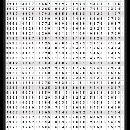
7
9
1
3
4
3
5
5
7
3
4
6
6
7
4
9
3
9
2
2
1
9
9
4
4
9
3
3
4
7
4
1
5
5
1
8
6
0
7
7
0
9
7
2
9
8
2
6
5
2
0
6
2
7
9
7
4
7
8
6
7
0
5
2
7
7
3
0
4
4
8
7
1
7
8
8
6
0
9
9
4
7
9
2
2
6
3
5
1
6
8
5
1
3
4
3
4
2
2
4
9
1
7
7
5
2
8
9
1
1
0
8
7
5
3
7
9
9
0
9
9
8
3
8
2
4
4
1
9
1
8
6
6
6
3
7
7
1
3
4
4
6
5
6
2
0
4
8
1
9
1
7
7
2
9
0
3
9
6
6
8
6
3
8
2
8
1
7
6
4
6
8
8
7
6
1
2
0
8
8
4
6
2
8
1
9
1
3
0
3
1
5
7
6
4
5
6
7
0
7
2
9
2
3
5
2
1
9
4
4
3
4
3
8
2
8
1
2
1
3
6
2
6
0
6
6
3
1
2
3
4
1
0
9
9
6
1
9
4
4
8
7
2
0
2
9
1
8
2
1
9
8
9
7
7
9
5
8
1
9
7
4
3
0
3
8
1
7
8
6
0
1
2
5
7
7
5
6
7
4
5
5
3
5
8
7
2
4
9
4
4
1
2
5
7
6
7
0
6
6
7
2
7
3
1
3
9
3
2
5
7
1
3
4
7
3
3
5
8
4
1
2
1
9
1
6
5
8
4
3
8
5
2
2
4
3
4
0
1
1
1
7
6
2
8
6
4
2
4
6
3
3
3
6
9
0
1
8
7
6
8
7
2
8
1
7
6
3
1
4
8
5
4
8
3
5
4
6
6
3
8
4
1
5
6
8
2
8
3
2
5
0
0
5
5
2
1
8
5
4
1
5
7
8
6
2
2
9
2
2
4
7
2
5
7
3
2
7
2
9
6
8
1
2
3
7
8
4
7
2
8
3
0
3
3
4
1
8
7
6
0
8
6
1
7
6
0
7
9
7
6
3
3
8
2
6
4
7
2
9
6
0
2
5
7
8
6
0
9
9
9
9
9
9
9
1
7
7
6
4
9
7
4
0
4
2
9
2
4
6
0
0
6
5
2
5
5
8
7
6
6
9
5
0
5
4
4
6
3
9
8
6
2
8
1
6
0
8
6
5
4
5
8
5
4
3
4
7
9
7
0
6
5
5
1
4
5
1
2
3
9
1
0
5
5
2
2
3
9
3
4
6
2
2
4
8
3
3
5
8
6
8
9
8
8
1
6
8
0
8
5
0
7
5
3
9
3
3
5
8
2
1
8
1
9
9
9
9
7
7
9
0
5
2
7
2
2
9
9
9
8
9
9
1
1
4
6
2
5
7
3
5
4
3
7
3
8
9
8
8
9
7
4
8
3
4
3
9
7
7
5
1
1
3
4
5
0
7
8
6
1
5
5
9
5
5
3
1
7
8
1
0
7
5
3
2
1
3
8
2
8
3
9
3
3
4
2
6
8
5
3
3
1
9
1
5
1
2
9
2
3
9
2
7
9
1
2
7
2
9
5
3
1
6
7
0
8
3
1
4
4
4
2
4
6
0
0
3
5
8
3
1
8
4
3
6
0
3
7
1
2
8
0
3
3
1
0
5
8
4
0
1
0
8
8
7
8
8
7
6
0
0
9
6
6
3
1
3
8
2
7
7
1
6
7
8
6
5
0
5
0
4
5
9
5
9
6
7
0
7
4
4
6
7
4
4
4
0
1
1
9
5
6
5
2
7
6
4
7
2
0
6
3
2
5
1
7
0
8
8
2
1
0
4
4
4
6
1
5
6
5
6
9
7
7
3
7
5
5
1
4
9
9
6
6
7
8
2
2
4
6
0
6
3
9
8
9
2
7
9
6
3
9
7
7
4
9
6
7
4
6
3
9
4
4
0
8
3
5
8
9
0
8
8
7
2
9
5
1
6
6
6
3
9
3
4
1
7
3
1
9
7
4
5
9
3
6
0
6
6
6
5
4
0
4
1
0
3
8
2
3
9
6
8
5
0
5
0
2
2