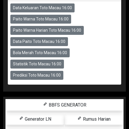
Data Keluaran Toto Macau 16:00
Paito Warna Toto Macau 16:00
Paito Warna Harian Toto Macau 16:00
Data Paito Toto Macau 16:00
Bola Merah Toto Macau 16:00
Statistik Toto Macau 16:00
Prediksi Toto Macau 16:00
BBFS GENERATOR
Generator LN
Rumus Harian