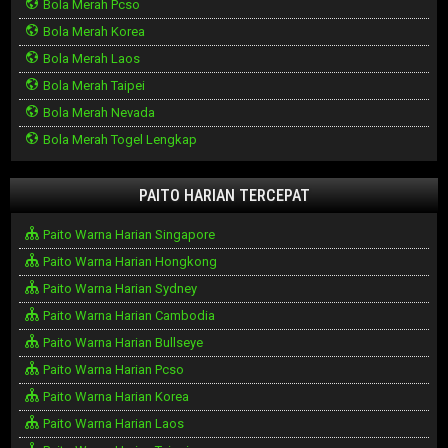
Bola Merah Pcso
Bola Merah Korea
Bola Merah Laos
Bola Merah Taipei
Bola Merah Nevada
Bola Merah Togel Lengkap
PAITO HARIAN TERCEPAT
Paito Warna Harian Singapore
Paito Warna Harian Hongkong
Paito Warna Harian Sydney
Paito Warna Harian Cambodia
Paito Warna Harian Bullseye
Paito Warna Harian Pcso
Paito Warna Harian Korea
Paito Warna Harian Laos