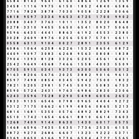
6
5
8
4
3
8
1
4
3
7
9
6
4
1
5
6
1
6
0
6
4
8
6
4
1
1
2
6
9
6
1
3
5
9
5
3
4
5
8
4
1
1
1
6
7
9
9
7
5
3
6
1
5
0
5
1
8
5
2
7
4
8
4
0
4
6
5
8
6
5
7
7
1
6
7
7
8
2
8
1
3
8
7
8
6
7
0
3
0
3
9
0
5
8
4
2
2
2
8
1
0
0
6
6
3
6
8
1
8
9
9
5
9
7
7
3
3
3
4
7
9
6
5
3
8
4
7
2
5
7
1
7
0
0
0
9
9
0
2
2
2
0
8
8
7
3
4
0
7
7
3
7
6
3
9
1
0
1
1
2
1
3
5
2
7
8
0
2
0
2
8
6
4
8
3
0
2
7
8
6
3
3
1
0
1
9
4
5
5
1
5
6
5
0
5
6
5
4
1
5
0
9
3
7
1
5
0
6
0
6
9
5
9
6
6
6
4
3
5
8
4
4
4
1
5
8
8
6
3
9
6
1
9
2
2
4
5
5
3
8
2
3
8
0
8
3
0
2
8
1
2
6
0
9
9
8
9
7
6
4
0
2
5
6
2
5
5
0
7
7
5
7
0
1
1
6
6
1
1
2
0
5
5
8
4
6
3
1
3
4
9
1
0
4
4
0
0
2
7
9
2
8
9
1
1
2
3
5
5
1
6
1
2
9
2
6
0
8
6
5
1
0
6
4
1
6
2
5
8
4
6
2
2
6
8
1
5
3
2
5
8
6
5
4
9
0
8
7
2
9
4
4
0
9
9
9
0
9
7
7
3
0
8
3
2
6
2
6
8
5
9
5
6
3
9
0
8
0
8
8
1
8
3
8
2
7
9
0
4
4
1
3
9
3
3
8
1
2
8
1
3
3
2
6
8
5
2
0
5
5
4
5
6
1
7
6
4
3
1
4
2
5
4
2
6
9
6
4
9
4
4
5
6
8
5
7
4
6
6
3
1
5
5
8
4
4
0
0
3
3
5
5
0
9
9
8
7
0
5
5
5
9
1
5
6
0
3
4
1
5
9
3
7
3
1
6
3
0
0
0
5
0
6
0
6
5
0
1
2
3
9
1
6
3
9
8
2
0
6
6
5
6
7
6
4
2
0
2
5
7
3
8
8
2
1
9
0
1
6
7
9
6
1
3
4
8
5
9
7
7
7
4
9
8
8
0
8
5
4
9
0
3
4
5
9
5
9
4
2
6
7
5
0
0
0
1
8
3
2
5
7
8
2
1
3
5
2
0
5
5
2
9
8
1
9
5
7
4
5
9
5
0
9
3
3
5
0
8
3
2
6
7
5
3
8
8
5
9
0
9
5
7
2
4
6
2
4
3
1
4
9
7
6
3
9
6
9
8
6
5
2
8
3
0
3
2
3
0
6
6
6
2
4
3
7
3
5
9
6
6
7
5
2
8
1
0
2
9
0
9
5
4
9
8
8
6
0
5
6
2
2
6
5
2
7
7
8
3
3
6
9
1
3
5
8
6
5
4
6
1
0
7
9
8
8
0
9
6
5
2
4
4
0
4
4
9
2
7
2
9
9
3
1
2
3
7
1
7
5
3
0
6
6
2
8
6
1
9
9
9
4
8
5
6
2
0
8
6
5
2
5
2
1
3
4
6
8
1
4
5
1
6
8
1
9
5
3
5
0
5
0
5
7
6
4
4
8
9
2
2
8
8
2
9
2
7
3
4
3
7
6
5
1
0
1
1
7
4
2
6
1
6
5
4
9
6
6
6
1
7
8
8
1
0
1
6
6
1
4
5
0
6
0
3
3
1
2
6
8
5
7
4
0
9
9
9
1
4
4
8
8
6
3
0
3
1
4
3
0
3
6
0
1
7
8
0
5
7
5
3
1
4
6
8
5
6
5
9
6
6
7
4
3
5
8
5
4
3
5
8
7
7
3
6
9
2
5
3
5
8
6
1
5
5
1
0
8
7
2
9
9
2
7
0
7
2
6
8
6
5
6
6
0
7
7
1
3
2
3
5
9
2
2
2
4
5
3
7
1
8
0
3
6
9
6
0
6
5
0
5
6
1
6
6
3
9
7
3
6
9
6
5
0
4
4
4
7
2
2
4
5
5
6
5
2