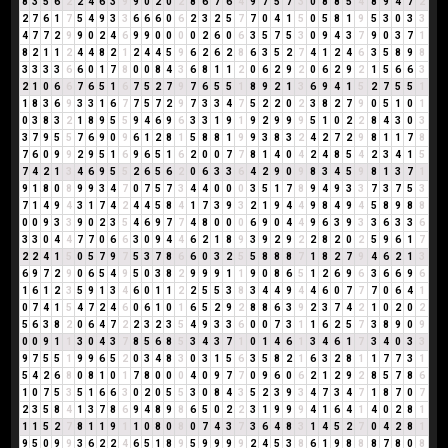
8
3
5
6
2
2
4
6
3
9
9
0
2
0
2
8
6
7
6
4
9
7
5
7
3
0
8
8
5
4
8
9
4
7
2
2
7
6
1
7
5
4
9
3
3
6
6
6
0
6
2
3
2
5
7
7
0
4
1
5
0
5
8
1
9
5
3
0
3
3
4
7
7
2
9
9
0
2
4
6
9
9
0
0
0
0
2
6
0
6
3
5
7
5
3
0
9
4
3
7
9
0
3
7
1
8
2
1
1
2
4
4
8
2
1
2
4
4
5
9
6
2
6
2
8
6
3
5
2
7
4
1
2
4
6
3
5
8
9
8
3
3
3
3
6
6
0
1
7
8
0
0
8
4
3
6
8
1
1
2
0
6
2
9
2
0
6
2
9
2
1
5
6
6
3
2
1
0
6
6
7
6
5
1
6
7
5
2
7
9
7
6
5
5
1
8
9
2
1
3
6
9
4
1
5
2
7
5
5
1
1
8
3
6
9
3
3
1
6
7
7
5
7
2
9
7
3
3
4
7
5
2
2
0
2
3
8
2
7
9
0
5
1
0
1
0
3
8
3
2
1
8
9
5
5
9
4
6
9
6
3
3
1
9
1
9
2
9
9
9
5
1
0
2
2
8
4
3
0
3
3
7
9
5
5
7
6
9
0
9
6
1
2
8
1
5
8
8
1
9
9
3
8
3
2
4
2
7
2
9
8
1
1
7
8
7
6
0
9
9
2
9
5
1
6
9
6
5
1
6
2
0
0
7
7
8
1
4
0
4
2
4
8
5
4
2
3
4
1
5
7
4
2
1
3
4
6
9
5
5
2
6
5
6
2
0
6
3
3
6
4
2
9
0
9
8
3
4
5
9
8
1
3
7
1
9
1
8
0
8
9
9
3
4
7
0
7
5
7
3
4
4
0
0
0
3
5
1
7
8
9
4
9
3
3
7
3
7
5
3
7
1
4
9
4
3
1
7
4
2
4
4
5
8
4
1
7
3
9
3
2
1
9
4
4
9
8
4
9
4
5
8
9
8
8
0
0
9
3
3
9
0
2
3
5
4
6
9
7
7
4
8
0
0
0
6
9
0
4
4
9
6
3
9
3
3
6
3
3
6
3
3
0
4
4
7
7
0
6
6
3
0
9
4
4
6
2
1
8
9
3
9
2
9
2
2
8
2
0
2
5
9
6
1
7
2
2
4
1
5
0
5
7
9
7
5
3
7
8
6
6
0
3
2
5
5
8
8
8
7
1
8
2
7
9
4
6
2
1
3
6
9
7
2
9
0
6
5
4
9
5
0
3
8
2
9
9
9
1
1
9
0
8
6
5
1
2
6
9
6
3
6
6
9
6
1
6
1
2
3
5
9
1
3
4
6
0
1
1
2
2
5
5
3
8
3
4
4
9
4
4
6
0
7
7
7
0
6
4
1
0
7
4
1
5
4
7
2
4
6
0
6
1
0
1
6
5
2
9
2
8
8
6
3
9
2
3
7
4
2
1
0
2
0
2
5
6
3
8
2
0
6
4
7
2
2
3
2
3
5
4
9
3
3
6
0
0
7
3
1
1
6
2
5
7
3
8
9
0
9
0
0
9
1
1
3
0
4
3
7
8
5
6
8
5
3
4
3
7
1
0
1
4
6
1
3
4
6
1
7
3
4
0
3
3
9
7
5
5
1
9
9
6
5
2
0
3
4
8
3
0
3
1
5
6
3
5
8
2
1
6
3
2
8
1
1
7
7
3
1
5
4
2
6
8
0
8
1
0
1
7
8
0
0
0
4
0
9
7
7
0
9
6
0
6
2
1
2
9
2
8
5
7
8
6
1
0
7
5
3
5
1
6
6
3
0
2
0
5
5
3
0
8
4
3
5
2
3
9
3
4
7
3
4
7
1
8
7
0
7
2
3
5
8
4
1
3
7
8
6
9
4
8
9
8
6
5
0
2
2
3
1
9
9
9
4
1
6
4
1
4
0
2
8
1
1
1
5
2
7
8
1
1
9
1
1
0
8
0
8
0
7
4
3
7
3
6
4
8
3
1
4
5
2
7
0
4
2
8
1
9
5
0
9
9
3
6
2
2
4
6
5
1
8
9
5
9
9
9
9
2
4
5
3
8
6
1
9
8
8
8
7
8
0
8