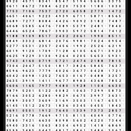
8
9
2
0
2
4
5
7
1
8
8
3
4
1
5
8
5
4
7
2
5
1
9
4
4
5
6
0
6
6
3
3
7
5
3
0
6
1
1
2
8
6
7
2
9
7
0
8
4
3
6
2
2
0
2
7
5
3
0
3
1
1
8
0
8
1
0
3
0
3
7
7
5
3
8
7
1
0
6
6
7
5
3
7
1
2
7
2
0
2
6
0
5
8
4
2
7
7
9
7
1
4
7
2
9
6
6
5
1
6
4
0
6
1
7
9
2
2
3
5
4
9
3
9
3
6
7
1
1
2
5
8
7
1
8
8
5
6
5
2
3
6
8
9
8
7
2
7
7
5
8
0
8
4
3
4
4
2
6
8
9
0
9
2
2
3
1
8
2
1
7
4
8
7
6
6
0
6
8
5
5
5
8
5
4
6
4
7
6
4
7
0
8
9
8
5
3
7
9
7
2
4
8
1
9
7
8
4
0
4
6
4
4
6
1
6
5
2
4
6
7
8
6
7
4
3
9
0
3
3
5
9
7
2
9
5
8
1
4
5
7
4
1
2
3
9
1
8
8
7
9
1
0
9
9
8
5
1
7
8
2
4
3
2
5
2
0
6
1
7
1
9
9
0
9
8
5
1
1
2
0
8
4
9
4
3
3
3
2
5
6
8
1
4
5
2
0
7
6
4
9
9
8
1
9
7
0
2
4
6
0
9
5
4
9
5
2
7
7
5
5
5
3
1
4
2
3
5
7
3
2
4
5
6
2
1
9
9
2
2
2
5
2
6
8
6
2
1
9
1
6
0
1
9
1
9
1
2
0
2
1
7
0
9
9
7
1
2
8
1
6
1
0
5
5
6
6
7
1
8
3
9
2
3
5
0
6
2
5
7
9
2
2
9
2
3
1
3
0
3
9
2
6
4
1
0
2
0
5
5
5
6
5
3
8
5
9
3
1
4
6
7
4
3
7
4
1
6
0
6
0
7
1
9
1
5
7
2
1
3
2
4
7
4
2
2
1
8
8
7
7
8
1
5
6
7
3
0
4
4
2
0
4
7
2
5
1
5
0
5
1
8
1
7
8
3
8
2
6
8
5
8
4
5
9
7
6
3
7
1
8
5
9
6
6
9
6
2
3
5
7
7
7
9
7
4
0
2
6
8
3
6
7
7
5
0
4
2
8
1
1
7
2
1
3
6
0
4
2
6
0
0
9
8
8
1
2
5
2
7
7
6
5
3
8
0
1
6
7
4
0
4
8
8
7
3
2
5
7
3
2
6
3
5
8
3
9
1
9
1
1
4
1
1
2
9
6
7
7
5
8
9
8
3
2
4
3
6
8
5
7
8
5
2
7
5
6
0
6
6
1
1
6
5
2
7
9
7
7
5
9
4
8
0
8
1
9
2
8
1
1
1
0
4
4
6
6
3
0
3
7
8
7
9
7
5
2
0
1
1
5
1
2
2
4
0
0
8
2
1
1
0
6
3
9
7
2
9
9
9
5
8
7
3
1
8
1
6
6
3
3
0
5
2
7
6
2
8
0
8
9
8
2
9
2
0
6
7
5
3
3
9
9
7
7
3
6
3
1
4
5
9
8
9
8
3
0
0
7
7
3
6
0
9
9
3
1
6
9
6
3
5
0
3
3
1
1
6
7
4
6
5
5
1
6
6
1
4
5
9
1
5
1
2
3
2
6
7
3
1
1
8
3
6
9
0
3
4
5
9
0
4
5
5
1
1
8
4
3
7
9
6
9
1
1
0
5
0
1
1
1
9
1
2
3
7
6
4
0
4
1
3
3
9
3
7
3
7
3
1
2
8
5
7
3
5
2
1
6
7
0
7
7
8
6
7
6
6
9
6
9
7
1
5
6
8
1
1
5
6
4
0
4
9
4
0
7
7
6
4
7
5
8
0
8
7
4
2
1
3
6
6
3
0
3
8
0
9
8
8
5
6
0
2
2
4
2
2
0
2
7
3
4
4
8
6
9
4
0
4
3
3
1
6
7
1
0
6
3
9
8
3
0
4
4
6
9
5
2
7
1
4
1
8
9
6
8
6
9
6
9
5
9
9
9
3
4
8
5
4
0
4
4
2
6
4
8
1
7
8
0
8
6
1
7
3
4
8
6
5
3
0
6
7
4