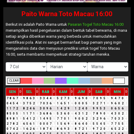
Paito Warna Toto Macau 16:00
Berikut ini adalah Paito Warna untuk
Pasaran Togel Toto Macau 16:00
menampilkan hasil pengeluaran dalam bentuk tabel berwarna, di mana
setiap angka diberikan warna yang berbeda untuk memudahkan
identifikasi pola. Alat ini sangat bermanfaat bagi pemain yang ingin
menganalisis data dan menyusun prediksi untuk togel Toto Macau
16:00, serta membantu memperkuat strategi taruhan mereka.
CLEAR
SEN
SEL
RAB
KAM
JUM
SAB
MIN
D
D
D
D
D
D
D
7
8
6
7
4
9
8
6
3
9
3
3
4
4
8
5
2
7
3
1
9
6
9
0
9
7
0
9
5
5
9
4
7
0
7
0
4
5
4
9
3
7
5
2
7
7
0
3
6
9
1
6
5
1
6
0
0
0
5
5
3
2
7
1
8
9
6
0
2
2
1
1
7
2
9
8
2
4
6
1
3
0
9
6
6
1
4
2
9
2
1
2
4
0
4
9
9
5
3
8
0
6
5
6
2
8
5
0
5
5
1
1
7
1
8
3
6
8
6
5
5
3
6
0
6
4
3
1
2
3
7
8
9
0
9
4
3
0
2
2
8
9
8
1
9
5
4
1
2
3
1
4
9
5
5
7
7
0
1
1
9
0
0
2
2
3
2
9
6
6
7
0
3
3
6
2
7
8
2
1
6
5
6
1
7
0
0
0
7
7
1
5
6
9
6
8
6
4
0
4
5
5
4
5
9
7
7
5
5
1
0
7
4
2
6
1
6
2
6
8
1
8
7
4
2
8
6
9
3
3
8
7
2
1
3
9
7
2
0
2
6
5
2
2
4
9
9
4
0
4
5
6
0
5
5
9
4
7
5
3
5
2
1
7
8
2
5
8
6
5
1
8
0
7
7
5
1
0
8
8