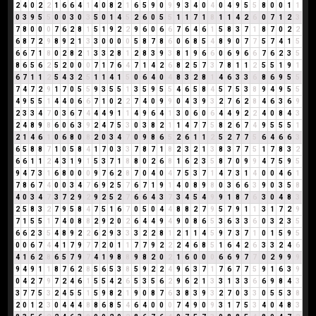
2
4
0
2
2
1
6
6
4
1
4
0
8
2
1
6
5
9
0
9
9
3
4
0
4
0
4
9
5
5
8
0
0
1
1
0
3
9
5
5
0
0
3
0
3
5
0
1
4
5
2
6
0
5
5
1
1
7
1
8
1
1
4
2
6
0
7
1
2
3
7
8
0
0
0
7
6
2
8
1
5
1
9
2
2
9
6
0
6
6
7
6
4
6
1
5
8
3
7
1
8
7
0
2
2
6
8
7
2
9
8
9
2
1
3
3
0
0
0
0
5
8
7
8
6
0
6
8
5
4
8
9
0
7
7
5
7
4
1
5
6
6
7
1
8
0
2
8
2
1
3
3
2
8
1
2
8
3
9
3
8
1
9
6
6
0
6
9
6
6
7
6
2
3
5
8
6
5
6
2
5
2
0
0
0
7
1
7
6
4
7
1
4
2
6
8
2
5
7
3
7
8
1
1
2
5
5
1
9
1
6
7
1
1
2
5
4
3
2
5
1
1
4
1
5
0
6
4
0
4
8
3
2
8
1
4
6
3
3
6
8
6
9
5
5
7
4
7
2
9
1
7
0
5
5
9
3
5
5
1
3
5
9
5
5
4
6
5
8
4
5
7
5
3
8
9
4
9
5
5
4
9
5
5
1
4
4
0
6
6
7
1
0
2
2
7
4
0
9
9
0
4
3
9
3
2
7
6
2
8
4
6
3
6
9
2
3
3
4
7
0
3
6
7
4
4
4
9
1
1
4
9
6
4
1
3
0
6
0
6
4
4
9
2
2
4
0
8
4
3
2
4
8
9
8
6
0
6
3
9
2
4
7
5
3
0
3
8
2
1
1
4
7
7
5
8
2
6
7
4
9
5
5
5
1
2
1
4
6
1
0
6
8
0
8
2
0
3
4
7
0
9
8
6
5
2
6
1
1
2
5
2
7
7
5
6
4
6
6
3
6
5
8
8
7
1
0
5
8
4
1
7
0
3
3
7
8
7
1
8
2
3
2
1
3
8
3
7
7
5
1
7
8
3
2
6
6
1
1
2
4
3
1
9
1
5
3
7
1
8
8
0
2
6
8
1
6
2
3
5
8
7
0
9
9
4
7
5
9
5
9
4
7
3
1
6
8
0
0
0
9
7
6
2
8
7
0
4
0
4
7
5
3
7
1
4
7
3
1
4
0
0
4
6
1
7
8
6
7
4
0
0
3
4
7
6
9
2
5
7
6
7
1
9
1
4
0
8
9
8
0
3
6
6
3
9
0
3
5
8
4
0
3
4
7
3
7
2
9
2
9
2
5
2
7
6
6
4
3
7
3
4
5
4
9
9
1
8
7
6
3
0
4
8
3
2
5
8
3
2
7
9
5
8
4
7
5
1
6
7
0
5
0
4
4
8
8
2
7
9
5
7
9
1
1
3
1
7
2
9
7
1
5
5
1
7
4
0
8
8
2
9
2
0
2
6
4
4
9
4
9
0
8
6
5
3
6
3
3
6
0
3
2
3
5
6
6
2
3
5
4
8
9
2
2
6
2
9
3
3
3
2
2
8
1
2
1
1
4
5
9
7
3
7
1
0
1
5
9
5
0
0
6
7
4
4
1
7
9
7
7
2
0
1
1
7
7
9
2
2
2
4
6
8
5
1
6
4
2
6
3
3
2
4
6
4
1
6
2
8
6
5
7
9
7
4
1
9
8
8
9
8
2
0
2
1
6
0
0
0
6
6
9
7
7
0
2
9
9
9
9
4
9
1
1
8
7
6
2
8
5
6
5
3
8
5
9
2
2
4
9
6
3
7
1
7
6
7
7
5
9
1
6
3
9
0
4
2
7
9
7
2
4
6
1
5
5
4
2
6
5
3
5
6
2
9
6
2
1
3
3
1
3
3
6
6
9
8
4
3
3
7
7
5
3
2
4
5
5
1
5
9
8
2
1
9
0
8
7
6
3
8
3
9
3
2
7
0
3
3
0
5
5
3
8
2
0
1
2
3
0
4
4
4
8
8
6
8
5
4
6
4
0
0
0
7
4
9
0
9
3
1
7
5
3
4
0
4
8
3