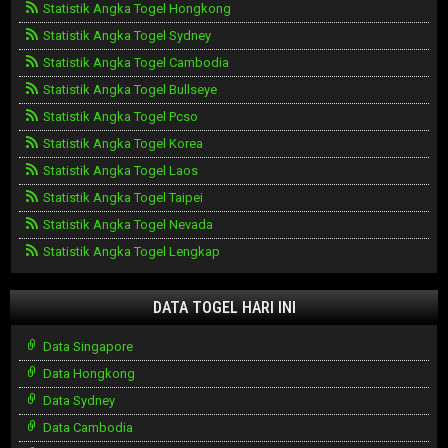
Statistik Angka Togel Hongkong
Statistik Angka Togel Sydney
Statistik Angka Togel Cambodia
Statistik Angka Togel Bullseye
Statistik Angka Togel Pcso
Statistik Angka Togel Korea
Statistik Angka Togel Laos
Statistik Angka Togel Taipei
Statistik Angka Togel Nevada
Statistik Angka Togel Lengkap
DATA TOGEL HARI INI
Data Singapore
Data Hongkong
Data Sydney
Data Cambodia