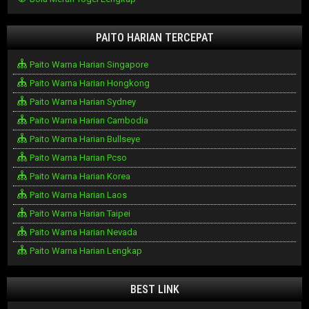
PAITO HARIAN TERCEPAT
Paito Warna Harian Singapore
Paito Warna Harian Hongkong
Paito Warna Harian Sydney
Paito Warna Harian Cambodia
Paito Warna Harian Bullseye
Paito Warna Harian Pcso
Paito Warna Harian Korea
Paito Warna Harian Laos
Paito Warna Harian Taipei
Paito Warna Harian Nevada
Paito Warna Harian Lengkap
BEST LINK