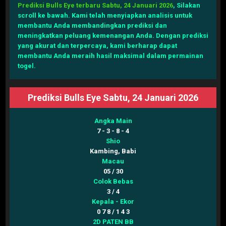
Prediksi Bulls Eye terbaru Sabtu, 24 Januari 2026
,
Silakan
scroll ke bawah. Kami telah menyiapkan analisis untuk
membantu Anda membandingkan prediksi dan
meningkatkan peluang kemenangan Anda. Dengan prediksi
yang akurat dan terpercaya, kami berharap dapat
membantu Anda meraih hasil maksimal dalam permainan
togel.
Prediksi Bulls Eye Sabtu, 24 Januari 2026
Angka Main
7 - 3 - 8 - 4
Shio
Kambing, Babi
Macau
05 / 30
Colok Bebas
3 / 4
Kepala - Ekor
0 7 8 / 1 4 3
2D PATEN BB