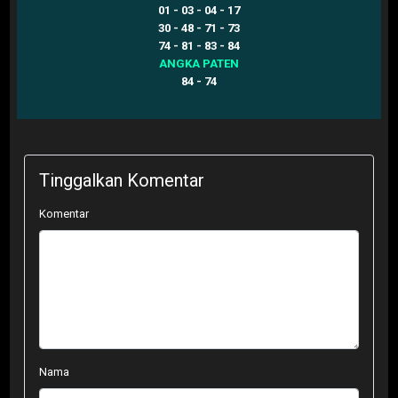
01 - 03 - 04 - 17
30 - 48 - 71 - 73
74 - 81 - 83 - 84
ANGKA PATEN
84 - 74
Tinggalkan Komentar
Komentar
Nama