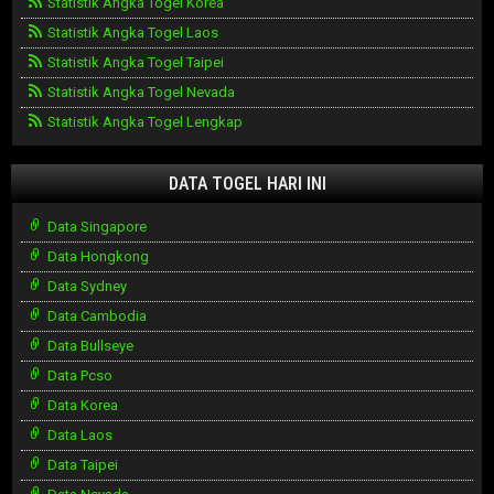
Statistik Angka Togel Korea
Statistik Angka Togel Laos
Statistik Angka Togel Taipei
Statistik Angka Togel Nevada
Statistik Angka Togel Lengkap
DATA TOGEL HARI INI
Data Singapore
Data Hongkong
Data Sydney
Data Cambodia
Data Bullseye
Data Pcso
Data Korea
Data Laos
Data Taipei