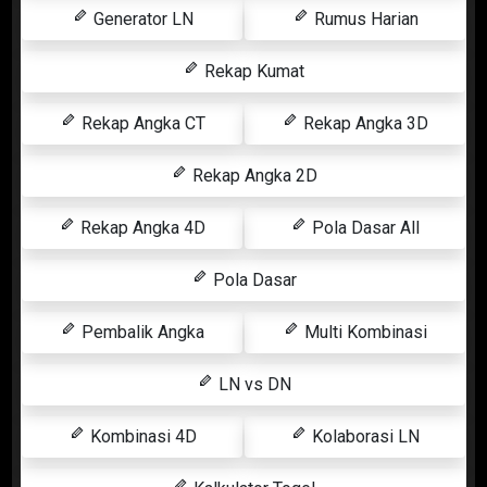
Generator LN
Rumus Harian
Rekap Kumat
Rekap Angka CT
Rekap Angka 3D
Rekap Angka 2D
Rekap Angka 4D
Pola Dasar All
Pola Dasar
Pembalik Angka
Multi Kombinasi
LN vs DN
Kombinasi 4D
Kolaborasi LN