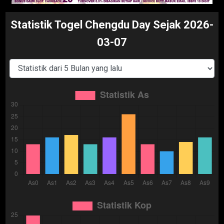
Statistik Togel Chengdu Day Sejak 2026-
03-07