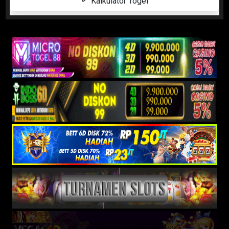
Kalkulator Togel