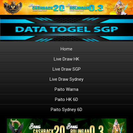
Home
Live Draw HK
Live Draw SGP
Live Draw Sydney
Paito Warna
Paito HK 6D
Paito Sydney 6D