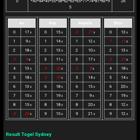
0
*43*44*45*55*58*62*63*65*71*74*81*83*9
26
5
As
Kop
Kepala
Ekor
0
17
0
15
0
27
0
13
x
x
x
x
1
9
1
14
1
12
1
11
x
x
x
x
2
18
2
13
2
10
2
13
x
x
x
x
3
9
3
11
3
17
3
21
x
x
x
x
4
13
4
20
4
8
4
18
x
x
x
x
5
18
5
10
5
14
5
14
x
x
x
x
6
13
6
18
6
15
6
20
x
x
x
x
7
15
7
19
7
9
7
19
x
x
x
x
8
15
8
18
8
20
8
12
x
x
x
x
9
26
9
15
9
21
9
12
x
x
x
x
Result Togel Sydney