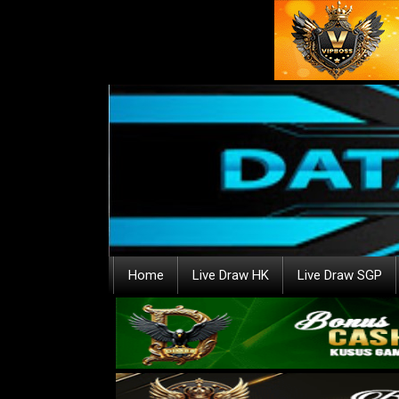
Home
Live Draw HK
Live Draw SGP