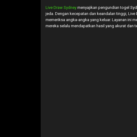
Live Draw Sydney
menyajikan pengundian togel Sydn
jeda. Dengan kecepatan dan keandalan tinggi, Live
memeriksa angka-angka yang keluar. Layanan ini 
mereka selalu mendapatkan hasil yang akurat dan te