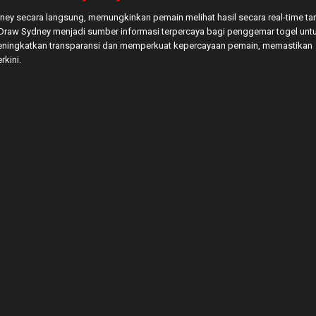
ey secara langsung, memungkinkan pemain melihat hasil secara real-time ta
 Draw Sydney menjadi sumber informasi terpercaya bagi penggemar togel unt
meningkatkan transparansi dan memperkuat kepercayaan pemain, memastikan
rkini.