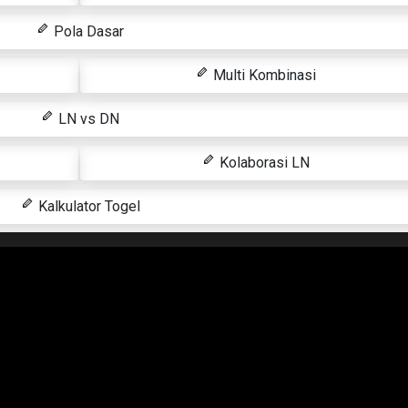
Pola Dasar
Multi Kombinasi
LN vs DN
Kolaborasi LN
Kalkulator Togel