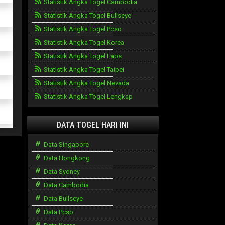
Statistik Angka Togel Cambodia
Statistik Angka Togel Bullseye
Statistik Angka Togel Pcso
Statistik Angka Togel Korea
Statistik Angka Togel Laos
Statistik Angka Togel Taipei
Statistik Angka Togel Nevada
Statistik Angka Togel Lengkap
DATA TOGEL HARI INI
Data Singapore
Data Hongkong
Data Sydney
Data Cambodia
Data Bullseye
Data Pcso