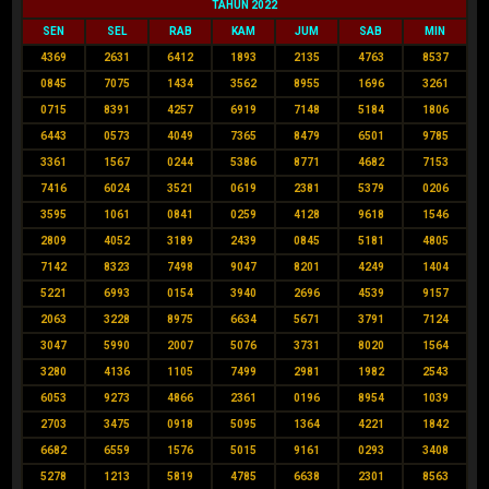
TAHUN 2022
SEN
SEL
RAB
KAM
JUM
SAB
MIN
4369
2631
6412
1893
2135
4763
8537
0845
7075
1434
3562
8955
1696
3261
0715
8391
4257
6919
7148
5184
1806
6443
0573
4049
7365
8479
6501
9785
3361
1567
0244
5386
8771
4682
7153
7416
6024
3521
0619
2381
5379
0206
3595
1061
0841
0259
4128
9618
1546
2809
4052
3189
2439
0845
5181
4805
7142
8323
7498
9047
8201
4249
1404
5221
6993
0154
3940
2696
4539
9157
2063
3228
8975
6634
5671
3791
7124
3047
5990
2007
5076
3731
8020
1564
3280
4136
1105
7499
2981
1982
2543
6053
9273
4866
2361
0196
8954
1039
2703
3475
0918
5095
1364
4221
1842
6682
6559
1576
5015
9161
0293
3408
5278
1213
5819
4785
6638
2301
8563