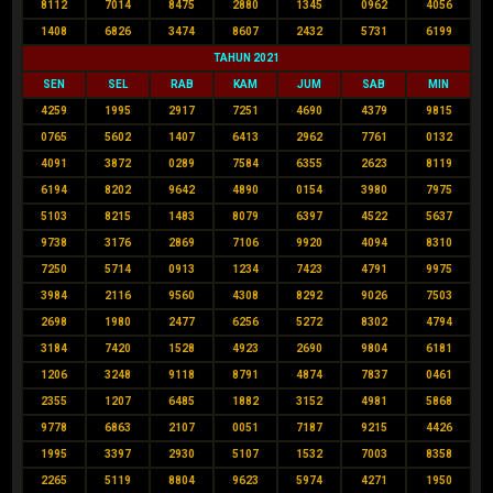
8112
7014
8475
2880
1345
0962
4056
1408
6826
3474
8607
2432
5731
6199
TAHUN 2021
SEN
SEL
RAB
KAM
JUM
SAB
MIN
4259
1995
2917
7251
4690
4379
9815
0765
5602
1407
6413
2962
7761
0132
4091
3872
0289
7584
6355
2623
8119
6194
8202
9642
4890
0154
3980
7975
5103
8215
1483
8079
6397
4522
5637
9738
3176
2869
7106
9920
4094
8310
7250
5714
0913
1234
7423
4791
9975
3984
2116
9560
4308
8292
9026
7503
2698
1980
2477
6256
5272
8302
4794
3184
7420
1528
4923
2690
9804
6181
1206
3248
9118
8791
4874
7837
0461
2355
1207
6485
1882
3152
4981
5868
9778
6863
2107
0051
7187
9215
4426
1995
3397
2930
5107
1532
7003
8358
2265
5119
8804
9623
5974
4271
1950