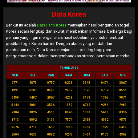
Data Korea
Berikut ini adalah
Data Paito Korea
menyajikan hasil pengundian togel
Korea secara lengkap dan akurat, memberikan informasi berharga bagi
pemain yang ingin menganalisis hasil sebelumnya untuk membuat
prediksi togel Korea hari ini. Dengan akses yang mudah dan
pembaruan rutin, Data Korea menjadi alat penting bagi para
penggemar togel dalam mengembangkan strategi permainan mereka.
TAHUN 2017
SEN
SEL
RAB
KAM
JUM
SAB
MIN
2771
4873
0757
8203
3945
0474
3867
1091
5287
8509
9002
7926
5732
8598
6450
1487
2867
4208
0178
1365
3071
5144
4001
3506
1330
6717
9284
2989
7304
3826
4510
8046
1038
5618
0396
1713
6892
3101
7574
2155
4032
9573
0676
3710
1697
7086
5769
1929
6450
2504
9635
0882
9243
3464
8170
4368