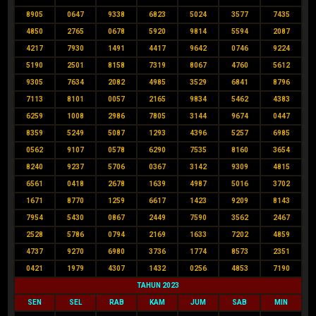
8905
0647
9338
6823
5024
3577
7435
4850
2765
0678
5920
9814
5594
2087
4217
7930
1491
4417
9642
0746
9224
5190
2501
8158
7319
8067
4760
5612
9305
7634
2082
4985
3529
6841
8796
7113
8101
0057
2165
9834
5462
4383
6259
1008
2986
7805
3144
9674
0447
8359
5249
5087
1293
4396
5257
6985
0562
9107
0578
6290
7535
8160
3654
8240
9237
5706
0367
3142
9309
4815
6561
0418
2678
1639
4987
5016
3702
1671
8770
1259
6617
1423
9209
8143
7954
5430
0867
2449
7590
3562
2467
2528
5786
0794
2169
1633
7202
4859
4737
9270
6980
3736
1774
8573
2351
0421
1979
4307
1432
0256
4853
7190
TAHUN 2023
SEN
SEL
RAB
KAM
JUM
SAB
MIN