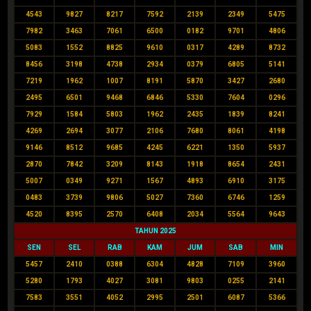
4543
9827
8217
7592
2139
2349
5475
7982
3463
7061
6500
0182
9701
4806
5083
1552
8825
9610
0317
4289
8732
8456
3198
4738
2934
0379
6805
5141
7219
1962
1007
8191
5870
3427
2680
2495
6501
9468
6846
5330
7604
0296
7929
1584
5803
1962
2435
1839
8241
4269
2694
3077
2106
7680
8061
4198
9146
8512
9685
4245
6221
1350
5937
2870
7842
3209
8143
1918
8654
2431
5007
0349
9271
1567
4893
6910
3175
0483
3739
9806
5027
7360
6746
1259
4520
8395
2570
6408
2034
5564
9643
TAHUN 2025
SEN
SEL
RAB
KAM
JUM
SAB
MIN
5457
2410
0388
6304
4828
7109
3960
5280
1793
4027
3081
9803
0255
2141
7583
3551
4052
2995
2501
6087
5366