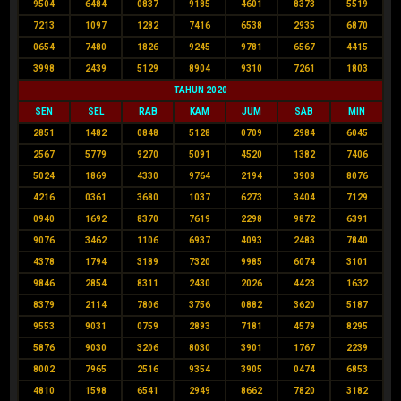
9504
6484
0837
9185
4601
8373
5519
7213
1097
1282
7416
6538
2935
6870
0654
7480
1826
9245
9781
6567
4415
3998
2439
5129
8904
9310
7261
1803
TAHUN 2020
SEN
SEL
RAB
KAM
JUM
SAB
MIN
2851
1482
0848
5128
0709
2984
6045
2567
5779
9270
5091
4520
1382
7406
5024
1869
4330
9764
2194
3908
8076
4216
0361
3680
1037
6273
3404
7129
0940
1692
8370
7619
2298
9872
6391
9076
3462
1106
6937
4093
2483
7840
4378
1794
3189
7320
9985
6074
3101
9846
2854
8311
2430
2026
4423
1632
8379
2114
7806
3756
0882
3620
5187
9553
9031
0759
2893
7181
4579
8295
5876
9030
3206
8030
3901
1767
2239
8002
7965
2516
9354
3905
0474
6853
4810
1598
6541
2949
8662
7820
3182