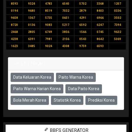
8593
9324
4783
6540
5702
3368
1207
0194
9680
8519
7032
2879
8403
0336
9658
1367
5735
0651
4291
6966
3502
8720
0136
9083
5217
6592
6247
7394
2468
2805
6749
3856
1566
0745
9632
4238
6391
7981
2156
0543
8642
5069
1623
3485
9024
4308
9759
6593
POST TERKAIT
Data Keluaran Korea
Paito Warna Korea
Paito Warna Harian Korea
Data Paito Korea
Bola Merah Korea
Statistik Korea
Prediksi Korea
BBFS GENERATOR