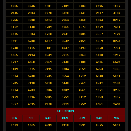
8565
9536
3681
7109
5483
0895
1857
2445
2684
1078
5328
5431
2347
4169
0756
5508
6823
2064
6468
5693
0237
9122
5148
3709
8065
1673
8879
7431
0315
5684
1720
2941
6905
3567
7129
5891
6780
4317
9542
2459
5069
0273
1248
8425
5181
4937
6193
3028
7704
8365
2494
1539
7915
0863
5100
1287
0297
4360
7969
7440
9188
4806
6628
5109
3815
7495
0884
2659
6753
1396
3614
6230
0235
3554
1212
6340
5081
3785
7190
6918
6148
7269
8742
2593
0914
4783
5806
1302
4561
9021
3255
7429
9096
6005
3259
9112
1953
7332
5527
4695
2978
7929
8752
0651
2463
TAHUN 2024
SEN
SEL
RAB
KAM
JUM
SAB
MIN
9613
1065
4539
2418
0591
8575
5009