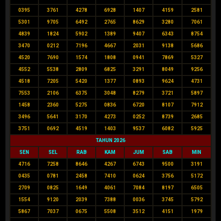
0395
3761
4278
6928
1407
4159
2581
5301
9705
6492
2765
8629
3280
7061
4839
1824
5902
1389
9407
6343
8754
3470
0212
7196
4667
2031
9138
5686
4520
7690
1574
1808
0941
7869
5327
4552
5538
2809
6825
3291
8049
9256
4518
7205
5420
1377
0893
9624
4731
7553
2106
6375
3048
8279
3721
5897
1458
2360
5275
0836
6720
8107
7912
3496
5641
3170
4273
0252
8739
2685
3751
0692
4519
1403
9537
6082
5925
TAHUN 2026
SEN
SEL
RAB
KAM
JUM
SAB
MIN
4716
7258
8646
4267
6743
9500
3191
0435
0781
2458
7410
0624
3756
5172
2709
0825
1649
4061
7084
8197
6505
1554
9120
2039
7388
0036
3745
5792
5867
7037
0675
5508
3512
4151
1979