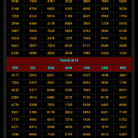
0345
7296
4787
3520
2809
7984
5069
3168
8736
9650
0293
6045
4308
9526
7230
4162
5816
1180
4621
3984
1794
2098
0449
2178
8409
7855
1218
0476
2487
9636
7324
5830
6702
3860
0138
9354
1642
2478
1279
7304
9947
7326
9667
2587
7234
8323
5171
0645
3008
5243
6080
2656
4568
7385
5424
1563
TAHUN 2018
SEN
SEL
RAB
KAM
JUM
SAB
MIN
4177
5393
8351
1769
9927
1828
2687
7256
5473
2961
7421
6992
9845
1749
4523
9217
8446
2183
7609
3561
8391
0255
4916
6485
0573
9135
8178
3047
6770
5308
7359
1763
5938
6403
8040
9631
3780
8178
4052
0894
5691
7149
1773
4905
6313
7216
1920
8047
5732
0271
8412
3008
4030
2798
7579
1067
7245
8843
7164
5799
8438
6913
0259