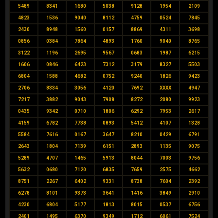
5489
8341
1680
5038
9128
1954
2109
4823
1536
9040
8112
4759
0524
7845
2430
8948
1560
0157
8869
4311
3698
0856
0384
7864
4893
1760
9040
8765
3122
1196
2695
9567
0683
1987
6215
1606
0846
6423
7312
3179
8327
5503
6804
1588
4682
0752
9240
1826
9423
2706
8334
3056
4120
7692
XXXX
4947
7217
3882
9043
7908
8272
2080
9923
0435
9342
0710
1806
6292
7953
2617
4159
6782
7738
0893
5412
4107
1328
5584
7616
0167
3647
8210
0429
6791
2643
1804
7139
6151
2893
1135
9075
5289
4707
1465
5913
8044
7003
9756
5632
0680
7120
6835
7659
2575
4662
8751
2267
6402
9331
8738
7604
2392
6278
8101
9373
3641
1416
3849
2910
4230
6804
5177
1813
8015
0537
6756
2401
1495
6370
9349
1712
6061
7524