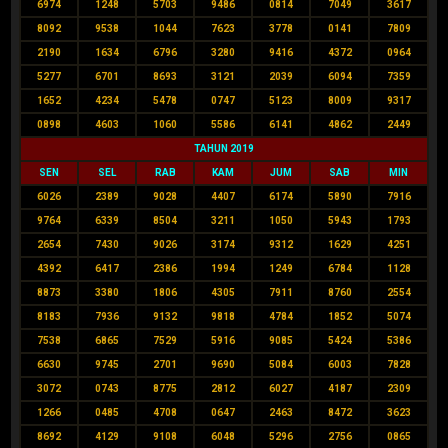
6974
1248
5703
9486
0814
7049
3617
8092
9538
1044
7623
3778
0141
7809
2190
1634
6796
3280
9416
4372
0964
5277
6701
8693
3121
2039
6094
7359
1652
4234
5478
0747
5123
8009
9317
0898
4603
1060
5586
6141
4862
2449
TAHUN 2019
SEN
SEL
RAB
KAM
JUM
SAB
MIN
6026
2389
9028
4407
6174
5890
7916
9764
6339
8504
3211
1050
5943
1793
2654
7430
9026
3174
9312
1629
4251
4392
6417
2386
1994
1249
6784
1128
8873
3380
1806
4305
7911
8760
2554
8183
7936
9132
9818
4784
1852
5074
7538
6865
7529
5916
9085
5424
5386
6630
9745
2701
9690
5084
6003
7828
3072
0743
8775
2812
6027
4187
2309
1266
0485
4708
0647
2463
8472
3623
8692
4129
9108
6048
5296
2756
0865