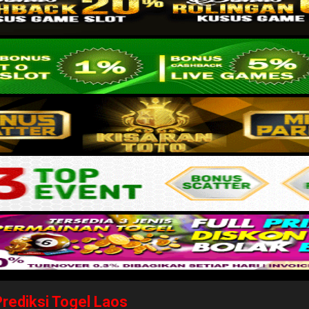
Prediksi Togel Laos