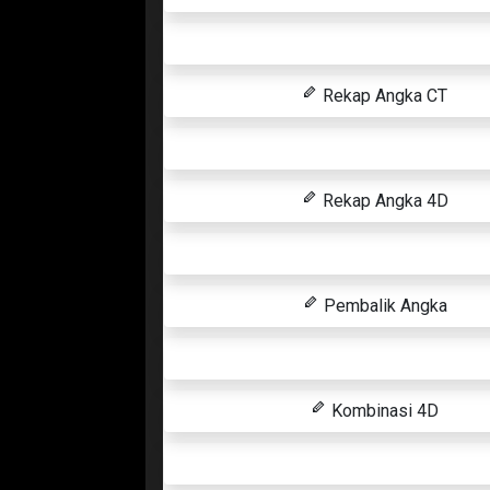
Rekap Angka CT
Rekap Angka 4D
Pembalik Angka
Kombinasi 4D