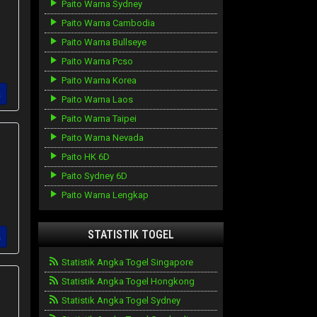
Paito Warna Sydney
Paito Warna Cambodia
Paito Warna Bullseye
Paito Warna Pcso
Paito Warna Korea
a
Paito Warna Laos
Paito Warna Taipei
Paito Warna Nevada
Paito HK 6D
Paito Sydney 6D
Paito Warna Lengkap
STATISTIK TOGEL
a
Statistik Angka Togel Singapore
Statistik Angka Togel Hongkong
Statistik Angka Togel Sydney