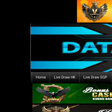
Home
Live Draw HK
Live Draw SGP