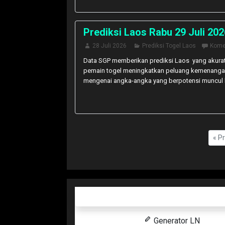
Prediksi Laos Rabu 29 Juli 202
28 Juli 2026
Prediksi Togel Laos
Kome
Data SGP memberikan prediksi Laos yang akurat
pemain togel meningkatkan peluang kemenangan
mengenai angka-angka yang berpotensi muncul hari 
« P
Generator LN