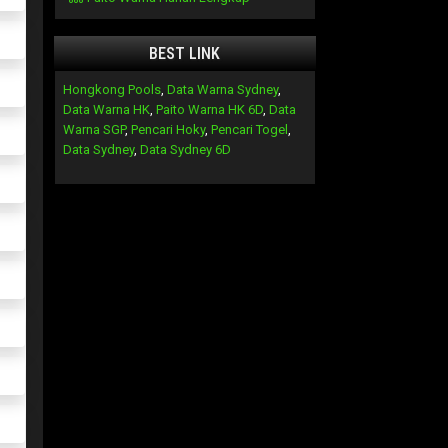
BEST LINK
Hongkong Pools
,
Data Warna Sydney
,
Data Warna HK
,
Paito Warna HK 6D
,
Data
Warna SGP
,
Pencari Hoky
,
Pencari Togel
,
Data Sydney
,
Data Sydney 6D