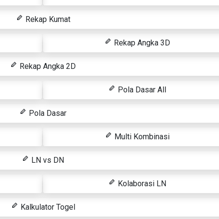
Rekap Kumat
Rekap Angka 3D
Rekap Angka 2D
Pola Dasar All
Pola Dasar
Multi Kombinasi
LN vs DN
Kolaborasi LN
Kalkulator Togel