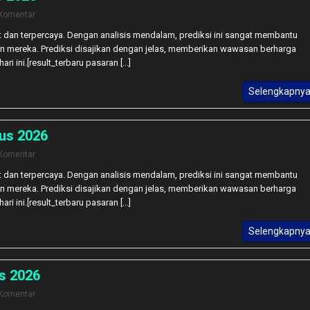
Komentar
 dan terpercaya. Dengan analisis mendalam, prediksi ini sangat membantu
 mereka. Prediksi disajikan dengan jelas, memberikan wawasan berharga
ini.[result_terbaru pasaran [...]
Selengkapny
tus 2026
Komentar
 dan terpercaya. Dengan analisis mendalam, prediksi ini sangat membantu
 mereka. Prediksi disajikan dengan jelas, memberikan wawasan berharga
ini.[result_terbaru pasaran [...]
Selengkapny
s 2026
Komentar