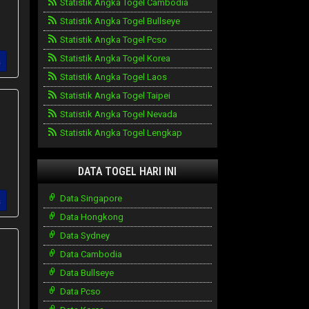
Statistik Angka Togel Cambodia
Statistik Angka Togel Bullseye
Statistik Angka Togel Pcso
Statistik Angka Togel Korea
a
Statistik Angka Togel Laos
Statistik Angka Togel Taipei
Statistik Angka Togel Nevada
Statistik Angka Togel Lengkap
DATA TOGEL HARI INI
Data Singapore
a
Data Hongkong
Data Sydney
Data Cambodia
Data Bullseye
Data Pcso