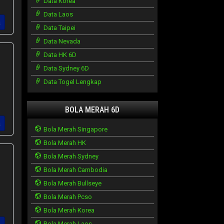
Data Korea
Data Laos
a
Data Taipei
Data Nevada
Data HK 6D
Data Sydney 6D
Data Togel Lengkap
BOLA MERAH 6D
a
Bola Merah Singapore
Bola Merah HK
Bola Merah Sydney
Bola Merah Cambodia
Bola Merah Bullseye
Bola Merah Pcso
Bola Merah Korea
Bola Merah Laos