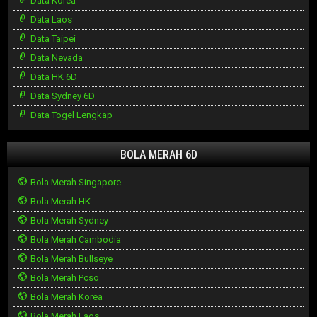
Data Korea
Data Laos
Data Taipei
Data Nevada
Data HK 6D
Data Sydney 6D
Data Togel Lengkap
BOLA MERAH 6D
Bola Merah Singapore
Bola Merah HK
Bola Merah Sydney
Bola Merah Cambodia
Bola Merah Bullseye
Bola Merah Pcso
Bola Merah Korea
Bola Merah Laos