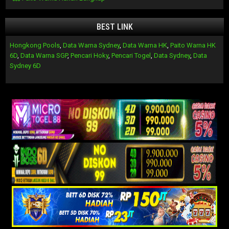
BEST LINK
Hongkong Pools
,
Data Warna Sydney
,
Data Warna HK
,
Paito Warna HK
6D
,
Data Warna SGP
,
Pencari Hoky
,
Pencari Togel
,
Data Sydney
,
Data
Sydney 6D