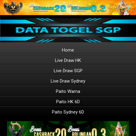
Home
Live Draw HK
Live Draw SGP
Live Draw Sydney
Paito Warna
Paito HK 6D
Paito Sydney 6D