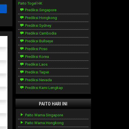
Paito Togel HK
Prediksi Singapore
Prediksi Hongkong
Prediksi Sydney
Prediksi Cambodia
Prediksi Bullseye
Prediksi Pcso
Prediksi Korea
Prediksi Laos
Prediksi Taipei
Prediksi Nevada
Prediksi Kami Lengkap
PAITO HARI INI
Paito Warna Singapore
Paito Warna Hongkong