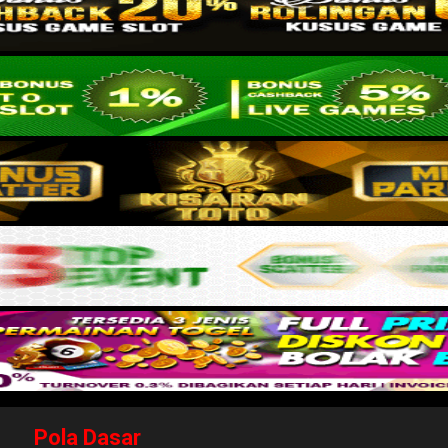
Pola Dasar