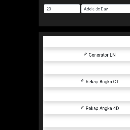
Generator LN
Rekap Angka CT
Rekap Angka 4D