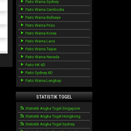
Paito Warna Sydney
Paito Warna Cambodia
Paito Warna Bullseye
Paito Warna Pcso
Paito Warna Korea
Paito Warna Laos
Paito Warna Taipei
Paito Warna Nevada
Paito HK 6D
Paito Sydney 6D
Paito Warna Lengkap
STATISTIK TOGEL
Statistik Angka Togel Singapore
Statistik Angka Togel Hongkong
Statistik Angka Togel Sydney