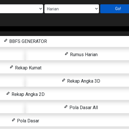
Go!
BBFS GENERATOR
Rumus Harian
Rekap Kumat
Rekap Angka 3D
Rekap Angka 2D
Pola Dasar All
Pola Dasar