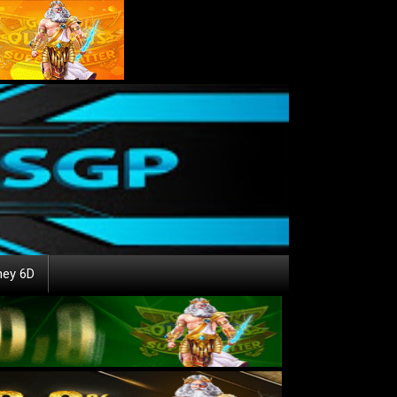
ney 6D