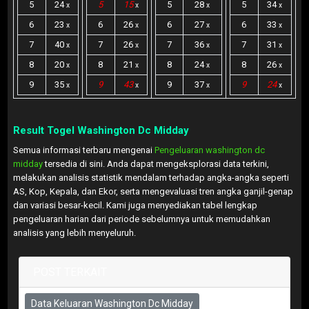
5
24
5
15
5
28
5
34
x
x
x
x
6
23
6
26
6
27
6
33
x
x
x
x
7
40
7
26
7
36
7
31
x
x
x
x
8
20
8
21
8
24
8
26
x
x
x
x
9
35
9
43
9
37
9
24
x
x
x
x
Result Togel Washington Dc Midday
Semua informasi terbaru mengenai
Pengeluaran washington dc
midday
tersedia di sini. Anda dapat mengeksplorasi data terkini,
melakukan analisis statistik mendalam terhadap angka-angka seperti
AS, Kop, Kepala, dan Ekor, serta mengevaluasi tren angka ganjil-genap
dan variasi besar-kecil. Kami juga menyediakan tabel lengkap
pengeluaran harian dari periode sebelumnya untuk memudahkan
analisis yang lebih menyeluruh.
POST TERKAIT
Data Keluaran Washington Dc Midday