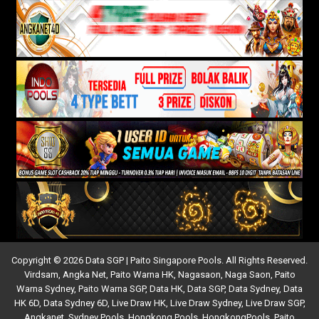
Copyright © 2026 Data SGP | Paito Singapore Pools. All Rights Reserved.
Virdsam
,
Angka Net
,
Paito Warna HK
,
Nagasaon
,
Naga Saon
,
Paito
Warna Sydney
,
Paito Warna SGP
,
Data HK
,
Data SGP
,
Data Sydney
,
Data
HK 6D
,
Data Sydney 6D
,
Live Draw HK
,
Live Draw Sydney
,
Live Draw SGP
,
Angkanet
,
Sydney Pools
,
Hongkong Pools
,
HongkongPools
,
Paito