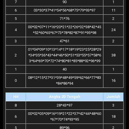
7
90
1
6
03*30*37*41*54*56*68*75*79*93*97
11
5
71*76
2
00*02*07*11*16*20*21*22*26*32*38*42*45
4
24
*52*60*65*67*73*78*82*87*91*95*98
3
47*61
2
01*04*09*10*13*14*17*18*19*23*25*28*29
2
*34*35*36*43*44*46*50*51*53*55*57*58*6
38
3*64*69*70*72*74*80*81*85*88*92*96*99
1
40
1
08*12*15*27*31*39*48*49*59*62*66*77*83
0
16
*84*86*94
Hit
Angka 2D Tengah
Jumlah
8
28*43*97
3
00*02*05*09*16*19*21*22*37*42*44*48*60
6
18
*67*70*74*93*95
5
89*96
2