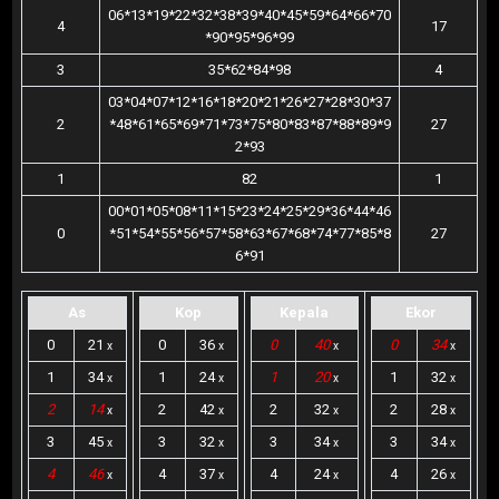
06*13*19*22*32*38*39*40*45*59*64*66*70
4
17
*90*95*96*99
3
35*62*84*98
4
03*04*07*12*16*18*20*21*26*27*28*30*37
2
*48*61*65*69*71*73*75*80*83*87*88*89*9
27
2*93
1
82
1
00*01*05*08*11*15*23*24*25*29*36*44*46
0
*51*54*55*56*57*58*63*67*68*74*77*85*8
27
6*91
As
Kop
Kepala
Ekor
0
21
0
36
0
40
0
34
x
x
x
x
1
34
1
24
1
20
1
32
x
x
x
x
2
14
2
42
2
32
2
28
x
x
x
x
3
45
3
32
3
34
3
34
x
x
x
x
4
46
4
37
4
24
4
26
x
x
x
x