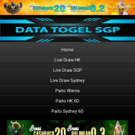
Home
Live Draw HK
Live Draw SGP
Live Draw Sydney
Paito Warna
Paito HK 6D
Paito Sydney 6D