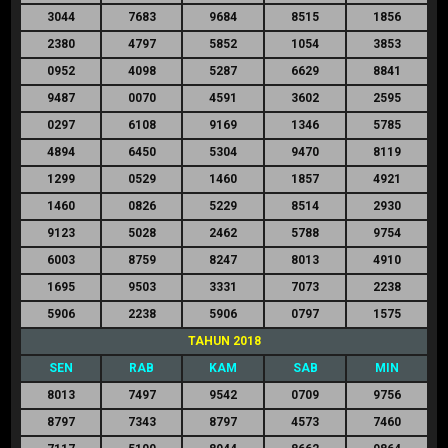
3044
7683
9684
8515
1856
2380
4797
5852
1054
3853
0952
4098
5287
6629
8841
9487
0070
4591
3602
2595
0297
6108
9169
1346
5785
4894
6450
5304
9470
8119
1299
0529
1460
1857
4921
1460
0826
5229
8514
2930
9123
5028
2462
5788
9754
6003
8759
8247
8013
4910
1695
9503
3331
7073
2238
5906
2238
5906
0797
1575
TAHUN 2018
SEN
RAB
KAM
SAB
MIN
8013
7497
9542
0709
9756
8797
7343
8797
4573
7460