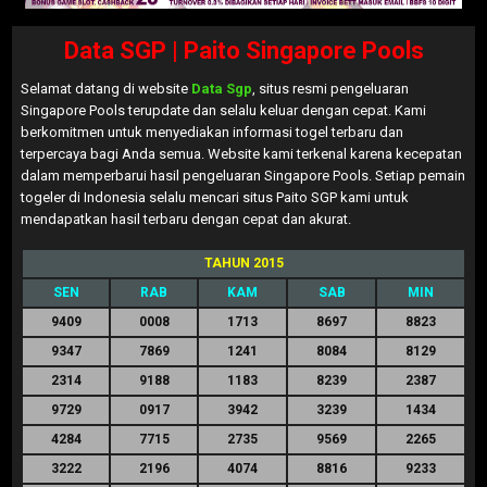
Data SGP | Paito Singapore Pools
Selamat datang di website
Data Sgp
, situs resmi pengeluaran
Singapore Pools terupdate dan selalu keluar dengan cepat. Kami
berkomitmen untuk menyediakan informasi togel terbaru dan
terpercaya bagi Anda semua. Website kami terkenal karena kecepatan
dalam memperbarui hasil pengeluaran Singapore Pools. Setiap pemain
togeler di Indonesia selalu mencari situs Paito SGP kami untuk
mendapatkan hasil terbaru dengan cepat dan akurat.
TAHUN 2015
SEN
RAB
KAM
SAB
MIN
9409
0008
1713
8697
8823
9347
7869
1241
8084
8129
2314
9188
1183
8239
2387
9729
0917
3942
3239
1434
4284
7715
2735
9569
2265
3222
2196
4074
8816
9233