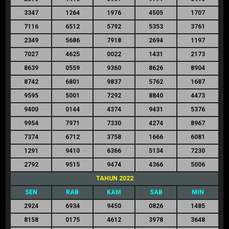
3347
1264
1976
4505
1707
7116
6512
5792
5353
3761
2349
5686
7918
2694
1197
7027
4625
0022
1431
2173
8639
0559
9360
8626
8904
8742
6801
9837
5762
1687
9595
5001
7292
8840
4473
9400
0144
4374
9431
5376
9954
7971
7330
4274
8967
7374
6712
3758
1666
6081
1291
9410
6366
5134
7230
2792
9515
9474
4366
5006
TAHUN 2022
SEN
RAB
KAM
SAB
MIN
2924
6934
9450
0826
1485
8158
0175
4612
3978
3648