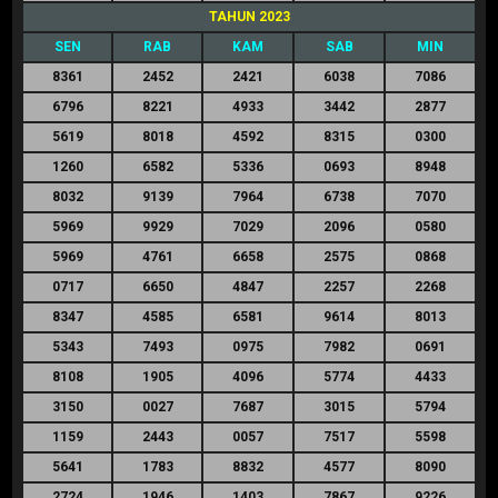
TAHUN 2023
SEN
RAB
KAM
SAB
MIN
8361
2452
2421
6038
7086
6796
8221
4933
3442
2877
5619
8018
4592
8315
0300
1260
6582
5336
0693
8948
8032
9139
7964
6738
7070
5969
9929
7029
2096
0580
5969
4761
6658
2575
0868
0717
6650
4847
2257
2268
8347
4585
6581
9614
8013
5343
7493
0975
7982
0691
8108
1905
4096
5774
4433
3150
0027
7687
3015
5794
1159
2443
0057
7517
5598
5641
1783
8832
4577
8090
2724
1946
1403
7867
9226