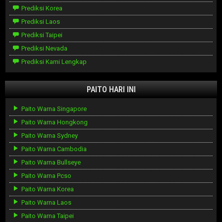
Prediksi Korea
Prediksi Laos
Prediksi Taipei
Prediksi Nevada
Prediksi Kami Lengkap
PAITO HARI INI
Paito Warna Singapore
Paito Warna Hongkong
Paito Warna Sydney
Paito Warna Cambodia
Paito Warna Bullseye
Paito Warna Pcso
Paito Warna Korea
Paito Warna Laos
Paito Warna Taipei