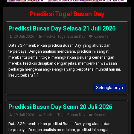
Prediksi Togel Busan Day
Prediksi Busan Day Selasa 21 Juli 2026
20 Juli 2026
Prediksi Togel Busan Day
Komentar
Data SGP memberikan prediksi Busan Day yang akurat dan
terpercaya. Dengan analisis mendalam, prediksi ini sangat
membantu pemain togel meningkatkan peluang kemenangan
mereka. Prediksi disajikan dengan jelas, memberikan wawasan
berharga mengenai angka-angka yang berpotensi muncul hari ini.
[result_terbaru [...]
Selengkapnya
Prediksi Busan Day Senin 20 Juli 2026
19 Juli 2026
Prediksi Togel Busan Day
Komentar
Data SGP memberikan prediksi Busan Day yang akurat dan
terpercaya. Dengan analisis mendalam, prediksi ini sangat