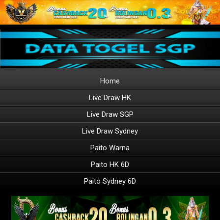
Home
Live Draw HK
Live Draw SGP
Live Draw Sydney
Paito Warna
Paito HK 6D
Paito Sydney 6D