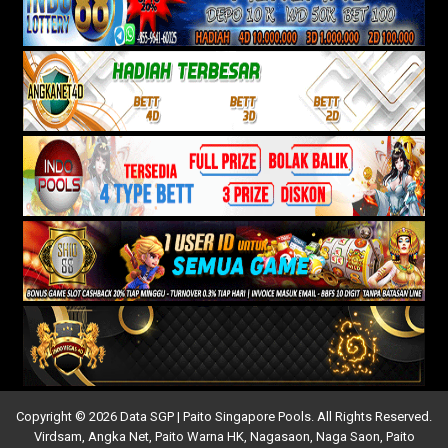
Copyright © 2026 Data SGP | Paito Singapore Pools. All Rights Reserved.
Virdsam
,
Angka Net
,
Paito Warna HK
,
Nagasaon
,
Naga Saon
,
Paito