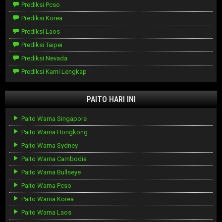
Prediksi Pcso
Prediksi Korea
Prediksi Laos
Prediksi Taipei
Prediksi Nevada
Prediksi Kami Lengkap
PAITO HARI INI
Paito Warna Singapore
Paito Warna Hongkong
Paito Warna Sydney
Paito Warna Cambodia
Paito Warna Bullseye
Paito Warna Pcso
Paito Warna Korea
Paito Warna Laos