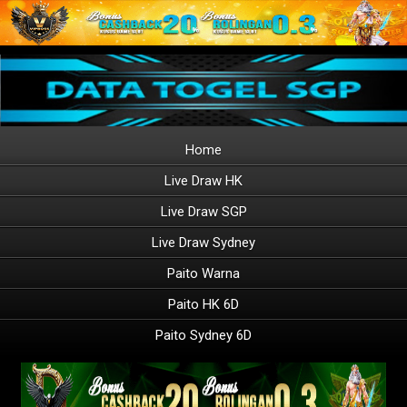
Home
Live Draw HK
Live Draw SGP
Live Draw Sydney
Paito Warna
Paito HK 6D
Paito Sydney 6D