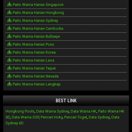
Paito Warna Harian Singapore
Paito Warna Harian Hongkong
Paito Warna Harian Sydney
Paito Warna Harian Cambodia
Paito Warna Harian Bullseye
Paito Warna Harian Pcso
Paito Warna Harian Korea
Paito Warna Harian Laos
Paito Warna Harian Taipei
Paito Warna Harian Nevada
Paito Warna Harian Lengkap
BEST LINK
Hongkong Pools
,
Data Warna Sydney
,
Data Warna HK
,
Paito Warna HK
6D
,
Data Warna SGP
,
Pencari Hoky
,
Pencari Togel
,
Data Sydney
,
Data
Sydney 6D