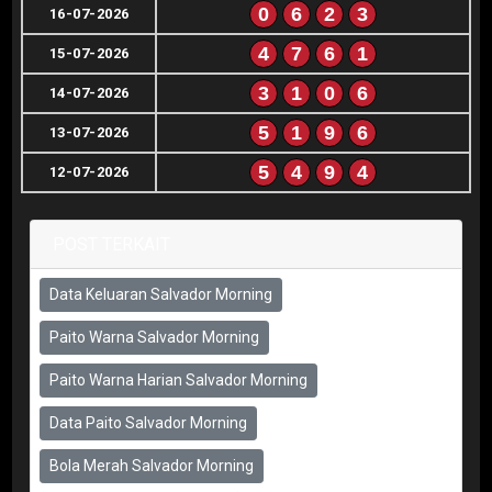
0
6
2
3
16-07-2026
4
7
6
1
15-07-2026
3
1
0
6
14-07-2026
5
1
9
6
13-07-2026
5
4
9
4
12-07-2026
POST TERKAIT
Data Keluaran Salvador Morning
Paito Warna Salvador Morning
Paito Warna Harian Salvador Morning
Data Paito Salvador Morning
Bola Merah Salvador Morning