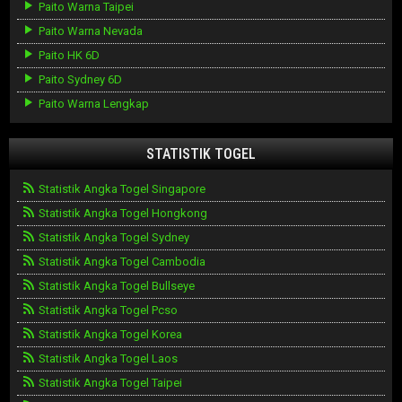
Paito Warna Taipei
Paito Warna Nevada
Paito HK 6D
Paito Sydney 6D
Paito Warna Lengkap
STATISTIK TOGEL
Statistik Angka Togel Singapore
Statistik Angka Togel Hongkong
Statistik Angka Togel Sydney
Statistik Angka Togel Cambodia
Statistik Angka Togel Bullseye
Statistik Angka Togel Pcso
Statistik Angka Togel Korea
Statistik Angka Togel Laos
Statistik Angka Togel Taipei