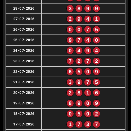
3
8
9
9
28-07-2026
2
9
4
1
27-07-2026
0
0
7
5
26-07-2026
9
7
4
0
25-07-2026
0
4
9
4
24-07-2026
7
2
7
2
23-07-2026
6
5
0
9
22-07-2026
3
9
7
5
21-07-2026
2
8
1
6
20-07-2026
8
9
0
9
19-07-2026
0
5
0
2
18-07-2026
1
7
3
7
17-07-2026