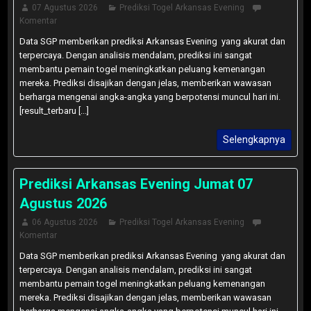
07 Agustus 2026
Prediksi Togel Arkansas Evening
Komentar
Data SGP memberikan prediksi Arkansas Evening yang akurat dan
terpercaya. Dengan analisis mendalam, prediksi ini sangat
membantu pemain togel meningkatkan peluang kemenangan
mereka. Prediksi disajikan dengan jelas, memberikan wawasan
berharga mengenai angka-angka yang berpotensi muncul hari ini.
[result_terbaru [...]
Selengkapnya
Prediksi Arkansas Evening Jumat 07
Agustus 2026
06 Agustus 2026
Prediksi Togel Arkansas Evening
Komentar
Data SGP memberikan prediksi Arkansas Evening yang akurat dan
terpercaya. Dengan analisis mendalam, prediksi ini sangat
membantu pemain togel meningkatkan peluang kemenangan
mereka. Prediksi disajikan dengan jelas, memberikan wawasan