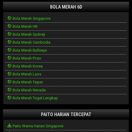
BOLA MERAH 6D
Bola Merah Singapore
Bola Merah HK
Bola Merah Sydney
Bola Merah Cambodia
Bola Merah Bullseye
Bola Merah Pcso
Bola Merah Korea
Bola Merah Laos
Bola Merah Taipei
Bola Merah Nevada
Bola Merah Togel Lengkap
PAITO HARIAN TERCEPAT
Paito Warna Harian Singapore