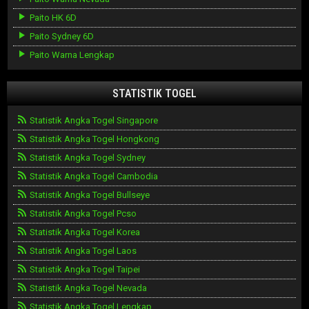
Paito HK 6D
Paito Sydney 6D
Paito Warna Lengkap
STATISTIK TOGEL
Statistik Angka Togel Singapore
Statistik Angka Togel Hongkong
Statistik Angka Togel Sydney
Statistik Angka Togel Cambodia
Statistik Angka Togel Bullseye
Statistik Angka Togel Pcso
Statistik Angka Togel Korea
Statistik Angka Togel Laos
Statistik Angka Togel Taipei
Statistik Angka Togel Nevada
Statistik Angka Togel Lengkap