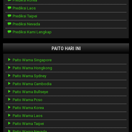
Prediksi Korea
Prediksi Laos
Prediksi Taipei
Prediksi Nevada
Prediksi Kami Lengkap
PAITO HARI INI
Paito Warna Singapore
Paito Warna Hongkong
Paito Warna Sydney
Paito Warna Cambodia
Paito Warna Bullseye
Paito Warna Pcso
Paito Warna Korea
Paito Warna Laos
Paito Warna Taipei
Paito Warna Nevada