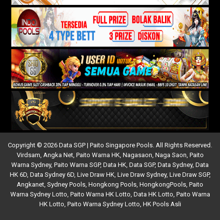
Copyright © 2026 Data SGP | Paito Singapore Pools. All Rights Reserved.
Virdsam
,
Angka Net
,
Paito Warna HK
,
Nagasaon
,
Naga Saon
,
Paito
Warna Sydney
,
Paito Warna SGP
,
Data HK
,
Data SGP
,
Data Sydney
,
Data
HK 6D
,
Data Sydney 6D
,
Live Draw HK
,
Live Draw Sydney
,
Live Draw SGP
,
Angkanet
,
Sydney Pools
,
Hongkong Pools
,
HongkongPools
,
Paito
Warna Sydney Lotto
,
Paito Warna HK Lotto
,
Data HK Lotto
,
Paito Warna
HK Lotto
,
Paito Warna Sydney Lotto
,
HK Pools Asli