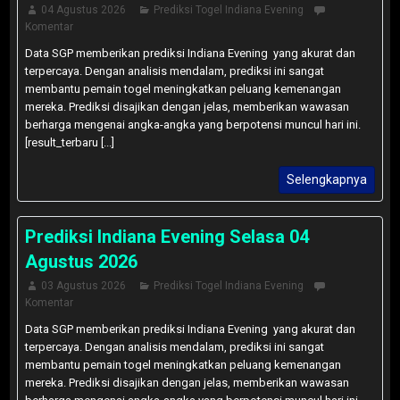
04 Agustus 2026
Prediksi Togel Indiana Evening
Komentar
Data SGP memberikan prediksi Indiana Evening yang akurat dan
terpercaya. Dengan analisis mendalam, prediksi ini sangat
membantu pemain togel meningkatkan peluang kemenangan
mereka. Prediksi disajikan dengan jelas, memberikan wawasan
berharga mengenai angka-angka yang berpotensi muncul hari ini.
[result_terbaru [...]
Selengkapnya
Prediksi Indiana Evening Selasa 04
Agustus 2026
03 Agustus 2026
Prediksi Togel Indiana Evening
Komentar
Data SGP memberikan prediksi Indiana Evening yang akurat dan
terpercaya. Dengan analisis mendalam, prediksi ini sangat
membantu pemain togel meningkatkan peluang kemenangan
mereka. Prediksi disajikan dengan jelas, memberikan wawasan