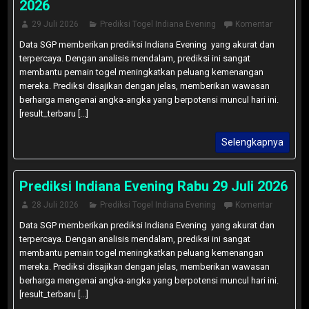
2026
29 Juli 2026
Prediksi Togel Indiana Evening
Komentar
Data SGP memberikan prediksi Indiana Evening yang akurat dan
terpercaya. Dengan analisis mendalam, prediksi ini sangat
membantu pemain togel meningkatkan peluang kemenangan
mereka. Prediksi disajikan dengan jelas, memberikan wawasan
berharga mengenai angka-angka yang berpotensi muncul hari ini.
[result_terbaru [...]
Selengkapnya
Prediksi Indiana Evening Rabu 29 Juli 2026
28 Juli 2026
Prediksi Togel Indiana Evening
Komentar
Data SGP memberikan prediksi Indiana Evening yang akurat dan
terpercaya. Dengan analisis mendalam, prediksi ini sangat
membantu pemain togel meningkatkan peluang kemenangan
mereka. Prediksi disajikan dengan jelas, memberikan wawasan
berharga mengenai angka-angka yang berpotensi muncul hari ini.
[result_terbaru [...]