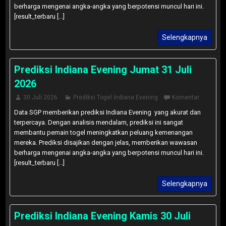
berharga mengenai angka-angka yang berpotensi muncul hari ini.
[result_terbaru [...]
Selengkapnya
Prediksi Indiana Evening Jumat 31 Juli
2026
30 Juli 2026
Prediksi Togel Indiana Evening
Komentar
Data SGP memberikan prediksi Indiana Evening yang akurat dan
terpercaya. Dengan analisis mendalam, prediksi ini sangat
membantu pemain togel meningkatkan peluang kemenangan
mereka. Prediksi disajikan dengan jelas, memberikan wawasan
berharga mengenai angka-angka yang berpotensi muncul hari ini.
[result_terbaru [...]
Selengkapnya
Prediksi Indiana Evening Kamis 30 Juli