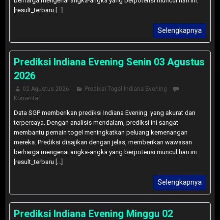
berharga mengenai angka-angka yang berpotensi muncul hari ini.
[result_terbaru [...]
Selengkapnya
Prediksi Indiana Evening Senin 03 Agustus
2026
02 Agustus 2026
Prediksi Togel Indiana Evening
Komentar
Data SGP memberikan prediksi Indiana Evening yang akurat dan
terpercaya. Dengan analisis mendalam, prediksi ini sangat
membantu pemain togel meningkatkan peluang kemenangan
mereka. Prediksi disajikan dengan jelas, memberikan wawasan
berharga mengenai angka-angka yang berpotensi muncul hari ini.
[result_terbaru [...]
Selengkapnya
Prediksi Indiana Evening Minggu 02