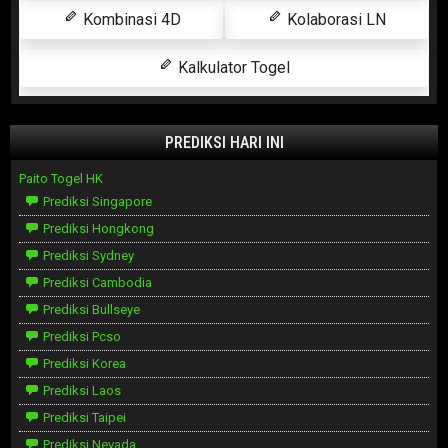
Kombinasi 4D
Kolaborasi LN
Kalkulator Togel
PREDIKSI HARI INI
Paito Togel HK
Prediksi Singapore
Prediksi Hongkong
Prediksi Sydney
Prediksi Cambodia
Prediksi Bullseye
Prediksi Pcso
Prediksi Korea
Prediksi Laos
Prediksi Taipei
Prediksi Nevada