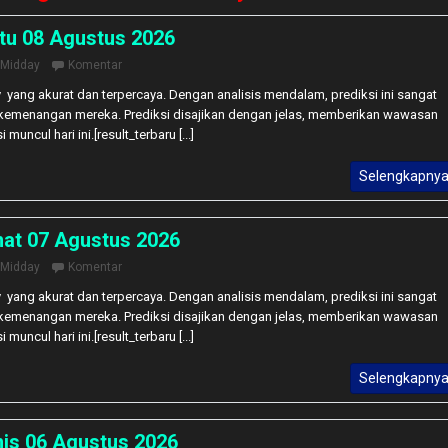
tu 08 Agustus 2026
 Midday
Komentar
ang akurat dan terpercaya. Dengan analisis mendalam, prediksi ini sangat
emenangan mereka. Prediksi disajikan dengan jelas, memberikan wawasan
cul hari ini.[result_terbaru [...]
Selengkapny
at 07 Agustus 2026
 Midday
Komentar
ang akurat dan terpercaya. Dengan analisis mendalam, prediksi ini sangat
emenangan mereka. Prediksi disajikan dengan jelas, memberikan wawasan
cul hari ini.[result_terbaru [...]
Selengkapny
is 06 Agustus 2026