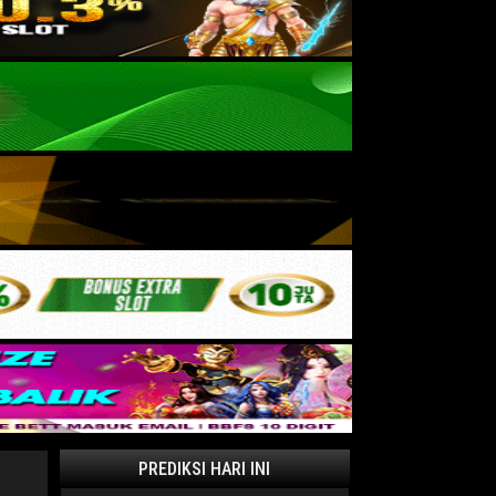
PREDIKSI HARI INI