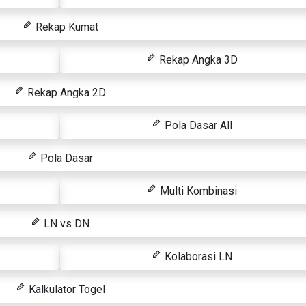
Rekap Kumat
Rekap Angka 3D
Rekap Angka 2D
Pola Dasar All
Pola Dasar
Multi Kombinasi
LN vs DN
Kolaborasi LN
Kalkulator Togel