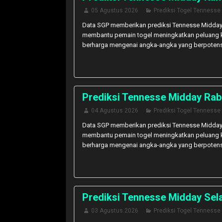
05 Agustus 2026
Prediksi Togel Tennesse
Data SGP memberikan prediksi Tennesse Midday y
membantu pemain togel meningkatkan peluang k
berharga mengenai angka-angka yang berpotensi mun
Prediksi Tennesse Midday Rab
04 Agustus 2026
Prediksi Togel Tennesse
Data SGP memberikan prediksi Tennesse Midday y
membantu pemain togel meningkatkan peluang k
berharga mengenai angka-angka yang berpotensi mun
Prediksi Tennesse Midday Sel
03 Agustus 2026
Prediksi Togel Tennesse