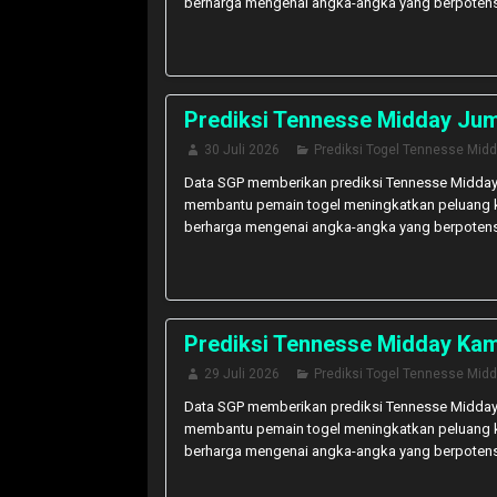
berharga mengenai angka-angka yang berpotensi mun
Prediksi Tennesse Midday Juma
30 Juli 2026
Prediksi Togel Tennesse Mid
Data SGP memberikan prediksi Tennesse Midday y
membantu pemain togel meningkatkan peluang k
berharga mengenai angka-angka yang berpotensi mun
Prediksi Tennesse Midday Kami
29 Juli 2026
Prediksi Togel Tennesse Mid
Data SGP memberikan prediksi Tennesse Midday y
membantu pemain togel meningkatkan peluang k
berharga mengenai angka-angka yang berpotensi mun