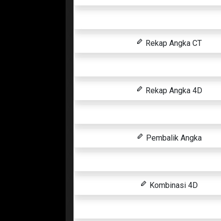
Rekap Angka CT
Rekap Angka 4D
Pembalik Angka
Kombinasi 4D