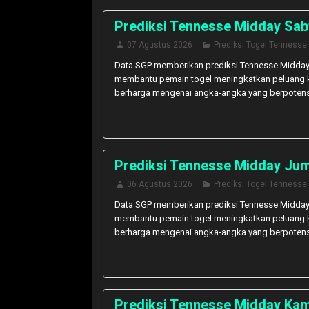
Prediksi Tennesse Midday Sab
07 Agustus 2026
Prediksi Togel Tennesse
Data SGP memberikan prediksi Tennesse Midday y
membantu pemain togel meningkatkan peluang k
berharga mengenai angka-angka yang berpotensi mun
Prediksi Tennesse Midday Jum
06 Agustus 2026
Prediksi Togel Tennesse
Data SGP memberikan prediksi Tennesse Midday y
membantu pemain togel meningkatkan peluang k
berharga mengenai angka-angka yang berpotensi mun
Prediksi Tennesse Midday Kam