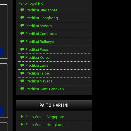
Paito Togel HK
Prediksi Singapore
Prediksi Hongkong
Prediksi Sydney
Prediksi Cambodia
Prediksi Bullseye
Prediksi Pcso
a
Prediksi Korea
Prediksi Laos
Prediksi Taipei
Prediksi Nevada
Prediksi Kami Lengkap
PAITO HARI INI
a
Paito Warna Singapore
Paito Warna Hongkong