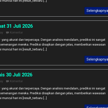
cul hari ini.[result_terbaru [...]
Selengkapny
t 31 Juli 2026
day
Komentar
ang akurat dan terpercaya. Dengan analisis mendalam, prediksi ini sangat
emenangan mereka. Prediksi disajikan dengan jelas, memberikan wawasan
cul hari ini.[result_terbaru [...]
Selengkapny
s 30 Juli 2026
day
Komentar
ang akurat dan terpercaya. Dengan analisis mendalam, prediksi ini sangat
emenangan mereka. Prediksi disajikan dengan jelas, memberikan wawasan
cul hari ini.[result_terbaru [...]