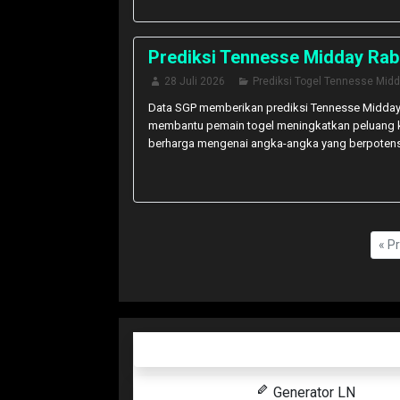
Prediksi Tennesse Midday Rabu
28 Juli 2026
Prediksi Togel Tennesse Mid
Data SGP memberikan prediksi Tennesse Midday y
membantu pemain togel meningkatkan peluang k
berharga mengenai angka-angka yang berpotensi mun
« P
Generator LN