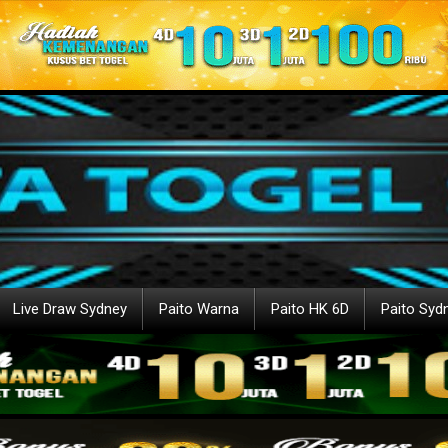
Live Draw Sydney
Paito Warna
Paito HK 6D
Paito Syd