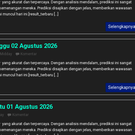
ang akurat dan terpercaya. Dengan analisis mendalam, prediksi ini sangat
emenangan mereka. Prediksi disajikan dengan jelas, memberikan wawasan
cul hari ini.[result_terbaru [...]
Selengkapny
ggu 02 Agustus 2026
 Midday
Komentar
ang akurat dan terpercaya. Dengan analisis mendalam, prediksi ini sangat
emenangan mereka. Prediksi disajikan dengan jelas, memberikan wawasan
cul hari ini.[result_terbaru [...]
Selengkapny
tu 01 Agustus 2026
day
Komentar
ang akurat dan terpercaya. Dengan analisis mendalam, prediksi ini sangat
emenangan mereka. Prediksi disajikan dengan jelas, memberikan wawasan