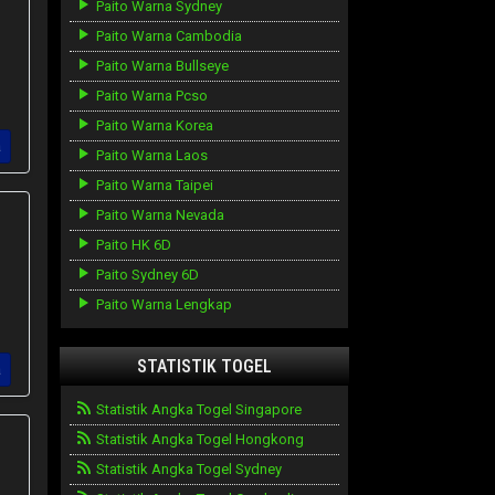
Paito Warna Sydney
Paito Warna Cambodia
Paito Warna Bullseye
Paito Warna Pcso
Paito Warna Korea
a
Paito Warna Laos
Paito Warna Taipei
Paito Warna Nevada
Paito HK 6D
Paito Sydney 6D
Paito Warna Lengkap
STATISTIK TOGEL
a
Statistik Angka Togel Singapore
Statistik Angka Togel Hongkong
Statistik Angka Togel Sydney