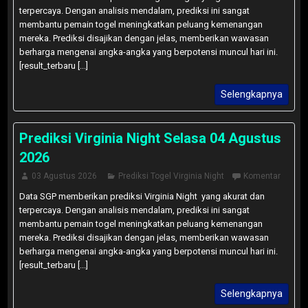
terpercaya. Dengan analisis mendalam, prediksi ini sangat
membantu pemain togel meningkatkan peluang kemenangan
mereka. Prediksi disajikan dengan jelas, memberikan wawasan
berharga mengenai angka-angka yang berpotensi muncul hari ini.
[result_terbaru [...]
Selengkapnya
Prediksi Virginia Night Selasa 04 Agustus
2026
03 Agustus 2026
Prediksi Togel Virginia Night
Komentar
Data SGP memberikan prediksi Virginia Night yang akurat dan
terpercaya. Dengan analisis mendalam, prediksi ini sangat
membantu pemain togel meningkatkan peluang kemenangan
mereka. Prediksi disajikan dengan jelas, memberikan wawasan
berharga mengenai angka-angka yang berpotensi muncul hari ini.
[result_terbaru [...]
Selengkapnya