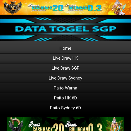
Home
Live Draw HK
Live Draw SGP
Live Draw Sydney
Paito Warna
Paito HK 6D
Paito Sydney 6D