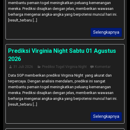
membantu pemain togel meningkatkan peluang kemenangan
mereka. Prediksi disajikan dengan jelas, memberikan wawasan
berharga mengenai angka-angka yang berpotensi muncul hari ini.
[result_terbaru [...]
Selengkapnya
Prediksi Virginia Night Sabtu 01 Agustus
2026
31 Juli 2026
Prediksi Togel Virginia Night
Komentar
Data SGP memberikan prediksi Virginia Night yang akurat dan
terpercaya. Dengan analisis mendalam, prediksi ini sangat
membantu pemain togel meningkatkan peluang kemenangan
mereka. Prediksi disajikan dengan jelas, memberikan wawasan
berharga mengenai angka-angka yang berpotensi muncul hari ini.
[result_terbaru [...]
Selengkapnya