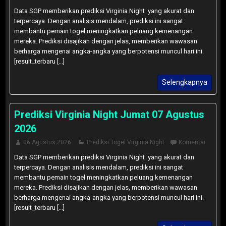
Data SGP memberikan prediksi Virginia Night yang akurat dan
terpercaya. Dengan analisis mendalam, prediksi ini sangat
membantu pemain togel meningkatkan peluang kemenangan
mereka. Prediksi disajikan dengan jelas, memberikan wawasan
berharga mengenai angka-angka yang berpotensi muncul hari ini.
[result_terbaru [...]
Selengkapnya
Prediksi Virginia Night Jumat 07 Agustus
2026
06 Agustus 2026
Prediksi Togel Virginia Night
Komentar
Data SGP memberikan prediksi Virginia Night yang akurat dan
terpercaya. Dengan analisis mendalam, prediksi ini sangat
membantu pemain togel meningkatkan peluang kemenangan
mereka. Prediksi disajikan dengan jelas, memberikan wawasan
berharga mengenai angka-angka yang berpotensi muncul hari ini.
[result_terbaru [...]