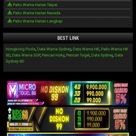
Paito Warna Harian Taipei
Paito Warna Harian Nevada
Paito Warna Harian Lengkap
BEST LINK
Hongkong Pools
,
Data Warna Sydney
,
Data Warna HK
,
Paito Warna HK
6D
,
Data Warna SGP
,
Pencari Hoky
,
Pencari Togel
,
Data Sydney
,
Data
Sydney 6D