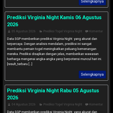
Selengkapnya
Prediksi Virginia Night Kamis 06 Agustus
2026
05 Agustus 2026
Prediksi Togel Virginia Night
Komentar
Data SGP memberikan prediksi Virginia Night yang akurat dan
terpercaya. Dengan analisis mendalam, prediksi ini sangat
membantu pemain togel meningkatkan peluang kemenangan
mereka. Prediksi disajikan dengan jelas, memberikan wawasan
berharga mengenai angka-angka yang berpotensi muncul hari ini.
[result_terbaru [...]
Selengkapnya
Prediksi Virginia Night Rabu 05 Agustus
2026
04 Agustus 2026
Prediksi Togel Virginia Night
Komentar
Data SGP memberikan prediksi Virginia Night yang akurat dan