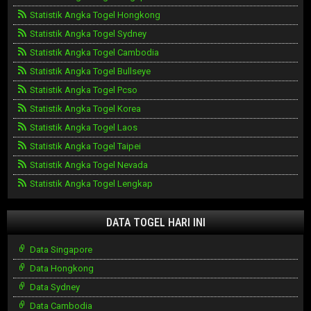
Statistik Angka Togel Hongkong
Statistik Angka Togel Sydney
Statistik Angka Togel Cambodia
Statistik Angka Togel Bullseye
Statistik Angka Togel Pcso
Statistik Angka Togel Korea
Statistik Angka Togel Laos
Statistik Angka Togel Taipei
Statistik Angka Togel Nevada
Statistik Angka Togel Lengkap
DATA TOGEL HARI INI
Data Singapore
Data Hongkong
Data Sydney
Data Cambodia