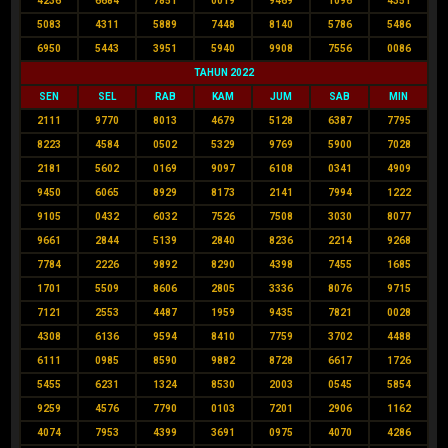
4236
6684
7851
0019
9469
1096
4351
5083
4311
5889
7448
8140
5786
5486
6950
5443
3951
5940
9908
7556
0086
TAHUN 2022
SEN
SEL
RAB
KAM
JUM
SAB
MIN
2111
9770
8013
4679
5128
6387
7795
8223
4584
0502
5329
9769
5900
7028
2181
5602
0169
9097
6108
0341
4909
9450
6065
8929
8173
2141
7994
1222
9105
0432
6032
7526
7508
3030
8077
9661
2844
5139
2840
8236
2214
9268
7784
2226
9892
8290
4398
7455
1685
1701
5509
8606
2805
3336
8076
9715
7121
2553
4487
1959
9435
7821
0028
4308
6136
9594
8410
7759
3702
4488
6111
0985
8590
9882
8728
6617
1726
5455
6231
1324
8530
2003
0545
5854
9259
4576
7790
0103
7201
2906
1162
4074
7953
4399
3691
0975
4070
4286