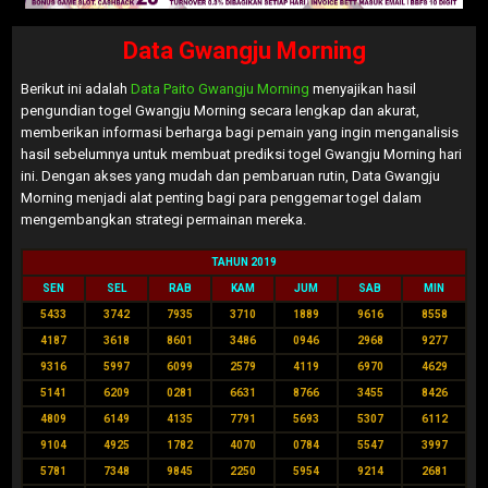
Data Gwangju Morning
Berikut ini adalah
Data Paito Gwangju Morning
menyajikan hasil
pengundian togel Gwangju Morning secara lengkap dan akurat,
memberikan informasi berharga bagi pemain yang ingin menganalisis
hasil sebelumnya untuk membuat prediksi togel Gwangju Morning hari
ini. Dengan akses yang mudah dan pembaruan rutin, Data Gwangju
Morning menjadi alat penting bagi para penggemar togel dalam
mengembangkan strategi permainan mereka.
TAHUN 2019
SEN
SEL
RAB
KAM
JUM
SAB
MIN
5433
3742
7935
3710
1889
9616
8558
4187
3618
8601
3486
0946
2968
9277
9316
5997
6099
2579
4119
6970
4629
5141
6209
0281
6631
8766
3455
8426
4809
6149
4135
7791
5693
5307
6112
9104
4925
1782
4070
0784
5547
3997
5781
7348
9845
2250
5954
9214
2681