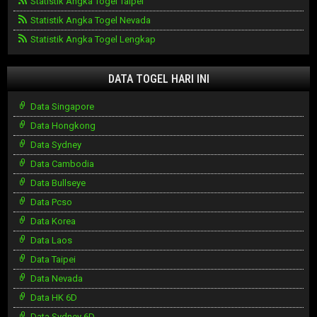
Statistik Angka Togel Taipei
Statistik Angka Togel Nevada
Statistik Angka Togel Lengkap
DATA TOGEL HARI INI
Data Singapore
Data Hongkong
Data Sydney
Data Cambodia
Data Bullseye
Data Pcso
Data Korea
Data Laos
Data Taipei
Data Nevada
Data HK 6D
Data Sydney 6D