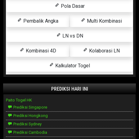
Pola Dasar
Pembalik Angka
Multi Kombinasi
LN vs DN
Kombinasi 4D
Kolaborasi LN
Kalkulator Togel
PREDIKSI HARI INI
Paito Togel HK
Prediksi Singapore
Prediksi Hongkong
Prediksi Sydney
Prediksi Cambodia