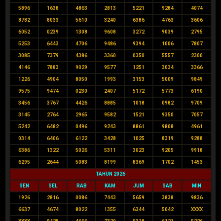
5896
1638
4863
2813
5221
9284
4074
8782
8033
5610
3240
6386
4763
3606
6052
0239
1308
9608
3272
9039
2795
5253
6443
4706
9486
9394
1006
7807
3085
7379
4386
3360
0350
5557
2300
4146
7883
9029
9577
1251
3034
3366
1226
4904
8050
1993
3153
5009
9849
9575
9474
0230
2407
5172
5773
6190
3456
3767
4426
8885
1018
0982
9709
3145
2764
2965
9582
1521
9350
7057
5242
6482
0496
9243
8861
9808
4961
0314
6406
6122
3428
1025
8319
9288
6386
1322
5026
5311
3023
9205
9918
6295
2644
5083
8199
8369
1702
1453
TAHUN 2026
SEN
SEL
RAB
KAM
JUM
SAB
MIN
1926
2816
0086
7443
5659
3838
9836
6637
4674
8022
1355
6344
5042
XXXX