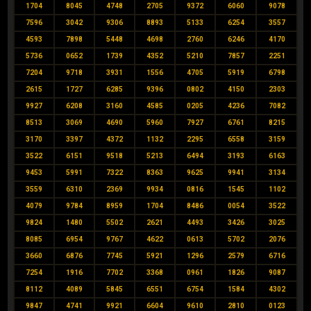
1704
8045
4748
2705
9372
6060
9078
7596
3042
9306
8893
5133
6254
3557
4593
7898
5448
4698
2760
6246
4170
5736
0652
1739
4352
5210
7857
2251
7204
9718
3931
1556
4705
5919
6798
2615
1727
6285
9396
0802
4150
2303
9927
6208
3160
4585
0205
4236
7082
8513
3069
4690
5960
7927
6761
8215
3170
3397
4372
1132
2295
6558
3159
3522
6151
9518
5213
6494
3193
6163
9453
5991
7322
8363
9625
9941
3134
3559
6310
2369
9934
0816
1545
1102
4079
9784
8959
1704
8486
0054
3522
9824
1480
5502
2621
4493
3426
3025
8085
6954
9767
4622
0613
5702
2076
3660
6876
7745
5921
1296
2579
6716
7254
1916
7702
3368
0961
1826
9087
8112
4089
5845
6551
6754
1584
4302
9847
4741
9921
6604
9610
2810
0123