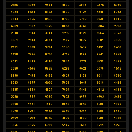
2655
4030
9891
4802
3013
7376
6030
5084
0654
8103
4502
6726
3848
8733
9114
3155
8466
8706
6782
9030
5812
4709
7307
1075
8863
3349
5304
2703
2510
7313
3911
2235
8120
6564
3573
0062
2814
4181
7527
9877
1689
3055
2191
1803
9794
1176
7632
6439
3460
1638
2886
0706
4717
4599
9741
5878
8211
8519
4310
3834
7221
4535
1589
3380
4696
8925
6298
0621
7670
1642
8998
7494
6452
6829
2151
9611
9586
8513
9875
6606
5838
4649
8619
4418
1535
9558
4824
7999
5446
4312
6138
2280
1352
9030
7073
0956
4692
2439
0198
9581
1812
0054
8040
6208
9977
1766
5231
9553
3380
0256
6765
5352
2499
1230
0045
4879
4802
6700
9338
5076
3375
6709
5947
1613
9225
5276