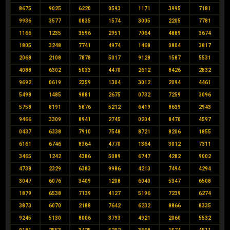
8675
9025
6220
0593
1171
3995
7181
9936
3577
0835
1574
3005
2205
7781
1166
1235
3596
2951
7064
4889
3674
1805
3248
7741
4974
1468
0804
3817
2068
2108
7878
5017
9128
1587
5531
4088
6302
5033
4470
2612
8426
2832
9692
0619
2359
1304
3012
2094
4461
5498
1485
9881
2675
0732
7259
3096
5758
8191
5876
5212
6419
8639
2943
9466
3309
8941
2745
0204
8470
4597
0437
6338
7910
7548
8721
8206
1855
6161
6746
8364
4770
1364
3012
7311
3465
1242
4386
5089
6747
4282
9002
4738
2329
6383
9986
4213
7494
4294
3047
6076
3409
1208
6040
5347
6508
1879
6538
7139
4127
5196
7239
6274
3873
6070
2188
7642
6232
8866
8335
9245
5130
8006
3793
4921
2060
5532