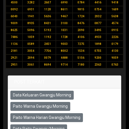
4500
3282
2607
6990
0784
4416
9418
0092
6931
1120
8611
9815
0754
1609
6040
1941
5636
9467
1724
2032
5638
9009
8935
8431
3100
8476
0877
4574
8625
5096
5192
1031
2090
3495
0915
7486
1059
1192
1728
4106
4933
2226
1136
0589
2451
9003
7275
1898
0179
2181
3054
7756
8002
1534
0755
4130
2921
2094
0079
4488
5156
9200
9059
2951
3061
8694
9714
7180
2363
0763
POST TERKAIT
Data Keluaran Gwangju Morning
Paito Warna Gwangju Morning
Paito Warna Harian Gwangju Morning
Data Paito Gwangju Morning