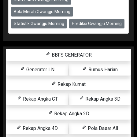
Bola Merah Gwangju Morning
Statistik Gwangju Morning
Prediksi Gwangju Morning
BBFS GENERATOR
Generator LN
Rumus Harian
Rekap Kumat
Rekap Angka CT
Rekap Angka 3D
Rekap Angka 2D
Rekap Angka 4D
Pola Dasar All