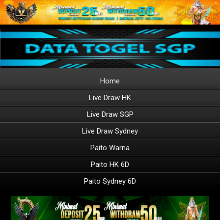
Home
Live Draw HK
Live Draw SGP
Live Draw Sydney
Paito Warna
Paito HK 6D
Paito Sydney 6D