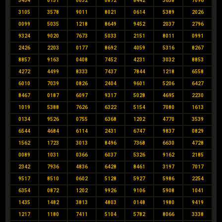
5454
0151
0032
0872
8442
3658
7096
3105
3578
9011
8021
0614
5389
2026
0099
5035
1218
8649
9452
2037
2796
9324
9020
7673
5033
2151
8011
0991
2426
2203
0177
8692
4059
5316
8267
8857
9163
0408
7452
4231
3032
8853
4272
4499
8333
7437
7844
1218
6558
6010
7039
0826
2404
9601
5206
6427
8467
0187
6097
9317
5028
4695
2230
1019
5388
7626
6322
5154
7080
1613
0134
9526
0755
6368
1202
4770
3539
6544
4684
6114
2431
6747
9837
0829
1562
1723
3013
8496
7368
6630
4728
0089
1031
0366
6037
5326
9162
2185
2342
7936
4836
6428
8461
3197
7017
9517
8510
0602
5128
5927
5986
2254
6354
0872
1202
9926
9106
5908
1041
1435
1482
3813
4803
0148
1980
9419
1217
1180
7411
5104
5782
8066
3338