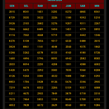
TAHUN 2024
SEN
SEL
RAB
KAM
JUM
SAB
MIN
2015
8541
1651
3235
0272
6865
8361
8729
3535
3022
2226
1180
9392
5210
3026
2103
2682
3276
9207
9311
2267
7006
6662
8489
9494
1451
4779
0893
0116
7363
4668
9719
0229
4442
1346
8270
5138
7056
9317
6323
0488
2615
3824
8861
1141
4048
2560
9375
1863
0246
3262
6378
8133
4163
4180
0726
1600
4496
3796
8095
6942
2582
8583
2033
8094
2230
4208
1001
4388
6582
5420
5473
2292
3583
7035
9360
8208
4126
9244
3380
4322
9488
7681
0293
8853
1706
3428
8126
5676
3346
2905
7219
6674
8352
2206
5159
9337
6088
0211
4675
2903
7849
3879
0718
3310
7372
7464
5853
1154
8640
5708
6150
4052
7828
6572
2629
8560
0818
9286