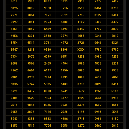
8618
7980
0807
3825
7358
2777
7497
6326
3085
9368
5216
0519
3464
3750
2278
7864
7121
7629
7755
8122
0484
0097
2081
2024
8380
1102
6400
3477
6159
6887
6459
1393
5447
1707
3870
4956
8301
3588
0774
4685
2341
7810
5754
6514
3761
4772
3726
0641
6324
3547
8218
9580
8898
XXXX
7780
6790
7334
2972
6099
6351
9258
0982
4253
8688
9565
2465
4404
2896
4835
2231
4162
0664
6147
1956
0080
4086
9933
7301
0233
7894
9835
1088
7659
2063
6336
5742
5335
6103
8738
0029
8411
6728
0437
0008
6249
6672
1263
5188
9408
9525
7354
9377
1220
7644
8913
7518
9833
0035
0035
3378
1502
1681
9053
3806
7146
2728
9193
0993
2545
5240
8333
8333
4686
3713
2986
9152
8150
7517
7726
9050
6272
2660
2817