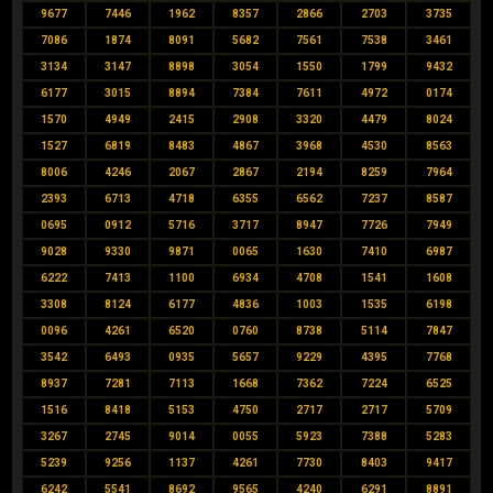
9677
7446
1962
8357
2866
2703
3735
7086
1874
8091
5682
7561
7538
3461
3134
3147
8898
3054
1550
1799
9432
6177
3015
8894
7384
7611
4972
0174
1570
4949
2415
2908
3320
4479
8024
1527
6819
8483
4867
3968
4530
8563
8006
4246
2067
2867
2194
8259
7964
2393
6713
4718
6355
6562
7237
8587
0695
0912
5716
3717
8947
7726
7949
9028
9330
9871
0065
1630
7410
6987
6222
7413
1100
6934
4708
1541
1608
3308
8124
6177
4836
1003
1535
6198
0096
4261
6520
0760
8738
5114
7847
3542
6493
0935
5657
9229
4395
7768
8937
7281
7113
1668
7362
7224
6525
1516
8418
5153
4750
2717
2717
5709
3267
2745
9014
0055
5923
7388
5283
5239
9256
1137
4261
7730
8403
9417
6242
5541
8692
9565
4240
6291
8891