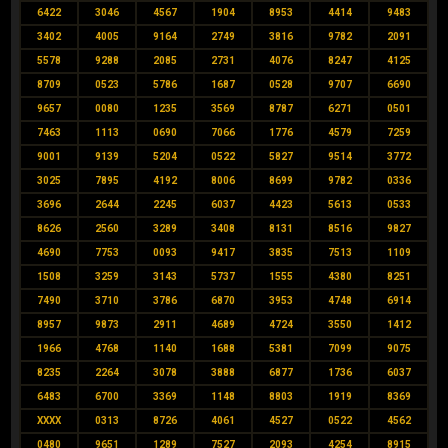
6422
3046
4567
1904
8953
4414
9483
3402
4005
9164
2749
3816
9782
2091
5578
9288
2085
2731
4076
8247
4125
8709
0523
5786
1687
0528
9707
6690
9657
0080
1235
3569
8787
6271
0501
7463
1113
0690
7066
1776
4579
7259
9001
9139
5204
0522
5827
9514
3772
3025
7895
4192
8006
8699
9782
0336
3696
2644
2245
6037
4423
5613
0533
8626
2560
3289
3408
8131
8516
9827
4690
7753
0093
9417
3835
7513
1109
1508
3259
3143
5737
1555
4380
8251
7490
3710
3786
6870
3953
4748
6914
8957
9873
2911
4689
4724
3550
1412
1966
4768
1140
1688
5381
7099
9075
8235
2264
3078
3888
6877
1736
6037
6483
6700
3369
1148
8803
1919
8369
XXXX
0313
8726
4061
4527
0522
4562
0480
9651
1289
7527
2093
4254
8915