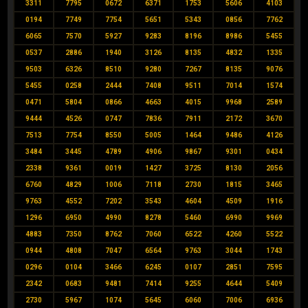
3311
7795
0672
6371
1753
5606
4103
0194
7749
7754
5651
5343
0856
7762
6065
7570
5927
9283
8196
8986
5455
0537
2886
1940
3126
8135
4832
1335
9503
6326
8510
9280
7267
8135
9076
5455
0258
2444
7408
9511
7014
1574
0471
5804
0866
4663
4015
9968
2589
9444
4526
0747
7836
7911
2172
3670
7513
7754
8550
5005
1464
9486
4126
3484
3445
4789
4906
9867
9301
0434
2338
9361
0019
1427
3725
8130
2056
6760
4829
1006
7118
2730
1815
3465
9763
4552
7202
3543
4604
4509
1916
1296
6950
4990
8278
5460
6990
9969
4883
7350
8762
7060
6522
4260
5522
0944
4808
7047
6564
9763
3044
1743
0296
0104
3466
6245
0107
2851
7595
2342
0683
9481
7414
9255
4644
5409
2730
5967
1074
5645
6060
7006
6936