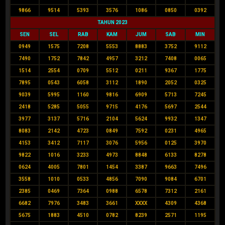
9866
9514
5393
3576
1086
0850
0392
TAHUN 2023
SEN
SEL
RAB
KAM
JUM
SAB
MIN
0949
1575
7208
5553
8883
3752
9112
7490
1752
7842
4957
3212
7408
0065
1514
2554
0709
5512
0211
9367
1775
7895
0543
6058
3112
1890
2052
0325
9039
5995
1160
9816
6909
5713
7245
2418
5285
5055
9715
4176
5697
2544
3977
3137
5716
2104
5624
9932
1347
8083
2142
4723
0849
7592
0231
4965
4153
3412
7117
3076
5956
0125
3970
9822
1016
3233
4973
8848
6133
8278
0624
4005
7801
1454
3387
9663
7496
3558
1010
0533
4856
7090
9084
6701
2385
0469
7364
0988
6578
7312
2161
6682
7976
3483
3661
XXXX
4309
4368
5675
1883
4510
0782
8239
2571
1195