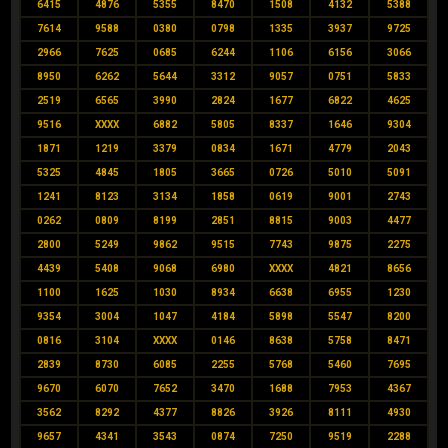
6415
4876
5355
8470
1508
4132
5388
7614
9588
0380
0798
1335
3937
9725
2966
7625
0685
6244
1106
6156
3066
8950
6262
5644
3312
9057
0751
5833
2519
6565
3990
2824
1677
6822
4625
9516
XXXX
6882
5805
8337
1646
9304
1871
1219
3379
0834
1671
4779
2043
5325
4845
1805
3665
0726
5010
5091
1241
8123
3134
1858
0619
9001
2743
0262
0809
8199
2851
8815
9003
4477
2800
5249
9862
9515
7743
9875
2275
4439
5408
9068
6980
XXXX
4821
8656
1100
1625
1030
8934
6638
6955
1230
9354
3004
1047
4184
5898
5547
8200
0816
3104
XXXX
0146
8638
5758
8471
2839
8730
6085
2255
5768
5460
7695
9670
6070
7652
3470
1688
7953
4367
3562
8292
4377
8826
3926
8111
4930
9657
4341
3543
0874
7250
9519
2288