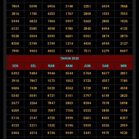
7804
5098
6956
3148
2251
6934
7868
2816
1745
4233
1767
2808
1033
7553
5944
6822
7406
3997
3663
2865
1826
6121
3585
4098
9780
2845
8494
4125
9028
3004
3093
6601
0361
2874
2874
8358
3749
3749
1214
4430
6944
2127
7995
9902
4903
1931
7511
3279
8697
TAHUN 2020
SEN
SEL
RAB
KAM
JUM
SAB
MIN
5492
9484
9946
0544
5764
8677
2851
2916
7867
1573
1052
3723
4357
7180
0606
7428
5020
4362
3720
1891
4558
5343
0041
8721
3101
3797
6149
2823
3677
2264
7847
3803
8384
7078
5898
6269
1363
7587
7156
0333
3845
1598
5116
2147
4720
3999
5601
8433
8257
4133
3211
1335
5196
5939
3026
2959
0464
4214
8746
9049
3441
9975
9020