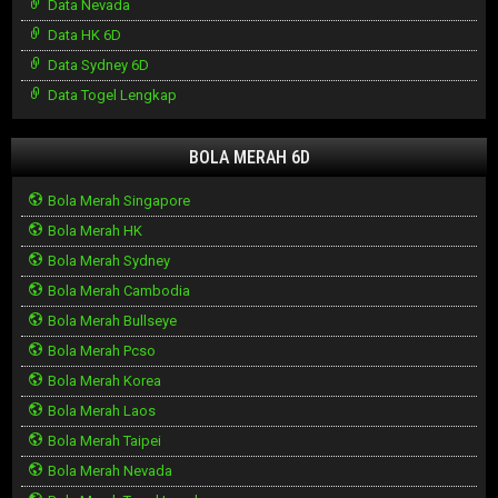
Data Nevada
Data HK 6D
Data Sydney 6D
Data Togel Lengkap
BOLA MERAH 6D
Bola Merah Singapore
Bola Merah HK
Bola Merah Sydney
Bola Merah Cambodia
Bola Merah Bullseye
Bola Merah Pcso
Bola Merah Korea
Bola Merah Laos
Bola Merah Taipei
Bola Merah Nevada