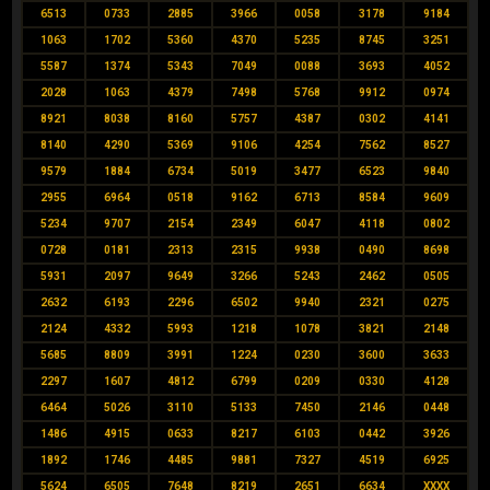
6513
0733
2885
3966
0058
3178
9184
1063
1702
5360
4370
5235
8745
3251
5587
1374
5343
7049
0088
3693
4052
2028
1063
4379
7498
5768
9912
0974
8921
8038
8160
5757
4387
0302
4141
8140
4290
5369
9106
4254
7562
8527
9579
1884
6734
5019
3477
6523
9840
2955
6964
0518
9162
6713
8584
9609
5234
9707
2154
2349
6047
4118
0802
0728
0181
2313
2315
9938
0490
8698
5931
2097
9649
3266
5243
2462
0505
2632
6193
2296
6502
9940
2321
0275
2124
4332
5993
1218
1078
3821
2148
5685
8809
3991
1224
0230
3600
3633
2297
1607
4812
6799
0209
0330
4128
6464
5026
3110
5133
7450
2146
0448
1486
4915
0633
8217
6103
0442
3926
1892
1746
4485
9881
7327
4519
6925
5624
6505
7648
8219
2651
6634
XXXX