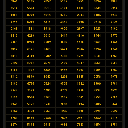
6341
5905
4857
5182
3755
9894
9307
8514
5693
9515
6121
XXXX
0348
5954
1801
8790
4014
8382
2644
8186
4940
9293
5216
3315
3444
0906
0616
7123
2168
1511
3916
9970
2897
5029
7192
8415
4218
5013
2414
4116
9444
5773
5407
8298
4282
4055
1470
7863
1266
0334
6571
7465
5641
2506
0994
4242
3819
4519
3782
7310
8275
9631
1769
5222
2732
2578
6909
4647
9558
0683
3186
1902
8335
6956
3063
9763
1267
3312
8890
8040
2296
3845
0256
7973
5193
6756
7524
0505
1542
8906
5781
2244
7079
2490
0773
3920
4825
4520
8131
3630
8965
7507
3609
7258
7281
9948
5922
3731
7068
9194
3406
6444
3262
4358
0753
1205
9800
7898
2622
3769
0586
7736
7676
2697
5332
7113
1274
5194
9915
9936
7343
1654
1751