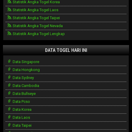
Statistik Angka Togel Korea
Statistik Angka Togel Laos
Statistik Angka Togel Taipei
Statistik Angka Togel Nevada
Statistik Angka Togel Lengkap
DATA TOGEL HARI INI
Data Singapore
Data Hongkong
Data Sydney
Data Cambodia
Data Bullseye
Data Pcso
Data Korea
Data Laos
Data Taipei