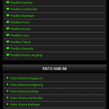
Prediksi Sydney
Prediksi Cambodia
Prediksi Bullseye
Prediksi Pcso
Prediksi Korea
Prediksi Laos
Prediksi Taipei
Prediksi Nevada
Prediksi Kami Lengkap
PAITO HARI INI
Paito Warna Singapore
Paito Warna Hongkong
Paito Warna Sydney
Paito Warna Cambodia
Paito Warna Bullseye