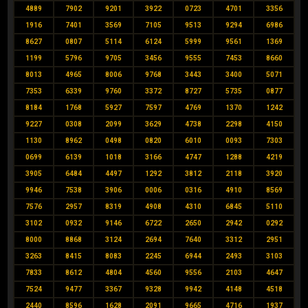
4889
7902
9201
3922
0723
4701
3356
1916
7401
3569
7105
9513
9294
6986
8627
0807
5114
6124
5999
9561
1369
1199
5796
9705
3456
9555
7453
8660
8013
4965
8006
9768
3443
3400
5071
7353
6339
9760
3372
8727
5735
0877
8184
1768
5927
7597
4769
1370
1242
9227
0308
2099
3629
4738
2298
4150
1130
8962
0498
0820
6010
0093
7303
0699
6139
1018
3166
4747
1288
4219
3905
6484
4497
1292
3812
2118
3920
9946
7538
3906
0006
0316
4910
8569
7576
2957
8319
4908
4310
6845
5110
3102
0932
9146
6722
2650
2942
0292
8000
8868
3124
2694
7640
3312
2951
3263
8415
8083
2245
6944
2493
3103
7833
8612
4804
4560
9556
2103
4647
7524
9477
3367
9328
9942
4148
4518
2440
8596
1628
2091
9665
4716
1937