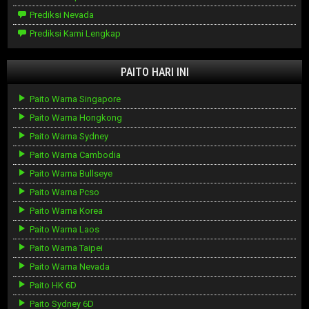
Prediksi Nevada
Prediksi Kami Lengkap
PAITO HARI INI
Paito Warna Singapore
Paito Warna Hongkong
Paito Warna Sydney
Paito Warna Cambodia
Paito Warna Bullseye
Paito Warna Pcso
Paito Warna Korea
Paito Warna Laos
Paito Warna Taipei
Paito Warna Nevada
Paito HK 6D
Paito Sydney 6D