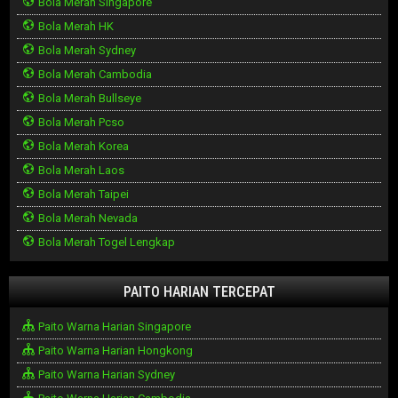
Bola Merah Singapore
Bola Merah HK
Bola Merah Sydney
Bola Merah Cambodia
Bola Merah Bullseye
Bola Merah Pcso
Bola Merah Korea
Bola Merah Laos
Bola Merah Taipei
Bola Merah Nevada
Bola Merah Togel Lengkap
PAITO HARIAN TERCEPAT
Paito Warna Harian Singapore
Paito Warna Harian Hongkong
Paito Warna Harian Sydney