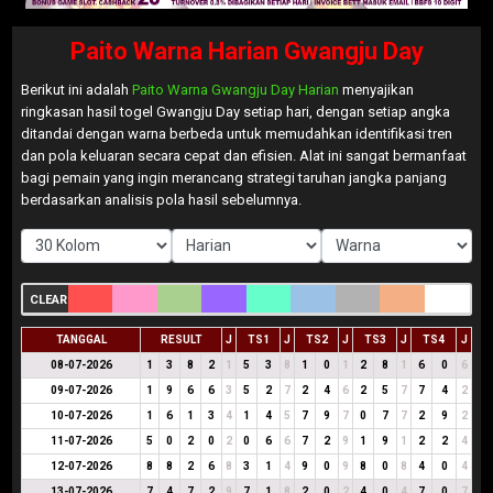
Paito Warna Harian Gwangju Day
Berikut ini adalah
Paito Warna Gwangju Day Harian
menyajikan
ringkasan hasil togel Gwangju Day setiap hari, dengan setiap angka
ditandai dengan warna berbeda untuk memudahkan identifikasi tren
dan pola keluaran secara cepat dan efisien. Alat ini sangat bermanfaat
bagi pemain yang ingin merancang strategi taruhan jangka panjang
berdasarkan analisis pola hasil sebelumnya.
CLEAR
TANGGAL
RESULT
J
TS1
J
TS2
J
TS3
J
TS4
J
08-07-2026
1
3
8
2
1
5
3
8
1
0
1
2
8
1
6
0
6
09-07-2026
1
9
6
6
3
5
2
7
2
4
6
2
5
7
7
4
2
10-07-2026
1
6
1
3
4
1
4
5
7
9
7
0
7
7
2
9
2
11-07-2026
5
0
2
0
2
0
6
6
7
2
9
1
9
1
2
2
4
12-07-2026
8
8
2
6
8
3
1
4
9
0
9
8
0
8
4
0
4
13-07-2026
7
4
7
2
9
7
1
8
2
0
2
4
0
4
7
0
7