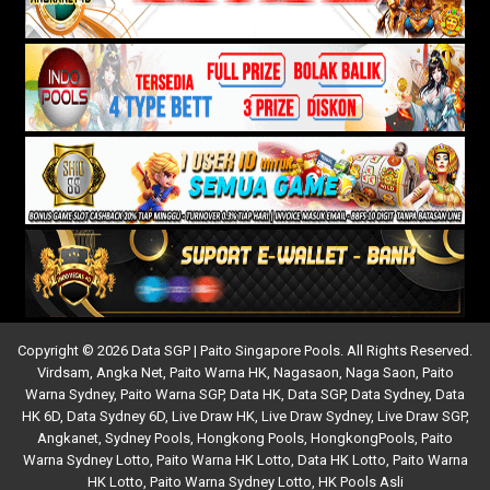
Copyright © 2026 Data SGP | Paito Singapore Pools. All Rights Reserved.
Virdsam
,
Angka Net
,
Paito Warna HK
,
Nagasaon
,
Naga Saon
,
Paito
Warna Sydney
,
Paito Warna SGP
,
Data HK
,
Data SGP
,
Data Sydney
,
Data
HK 6D
,
Data Sydney 6D
,
Live Draw HK
,
Live Draw Sydney
,
Live Draw SGP
,
Angkanet
,
Sydney Pools
,
Hongkong Pools
,
HongkongPools
,
Paito
Warna Sydney Lotto
,
Paito Warna HK Lotto
,
Data HK Lotto
,
Paito Warna
HK Lotto
,
Paito Warna Sydney Lotto
,
HK Pools Asli