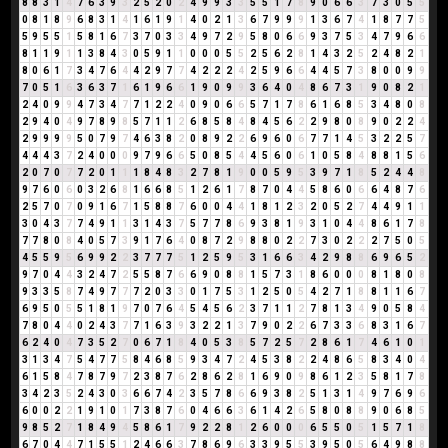
8
8
3
1
4
7
6
3
9
3
2
5
2
0
2
4
9
9
3
3
5
5
1
7
8
9
0
6
6
3
7
3
0
5
5
0
8
1
8
9
6
8
3
1
4
1
6
1
9
1
4
0
2
1
3
6
7
9
9
9
1
3
6
7
4
1
8
7
7
5
5
9
5
5
1
5
8
1
6
7
3
7
0
3
3
4
9
7
2
9
5
8
0
6
6
9
3
7
5
3
4
7
9
6
6
8
1
1
9
1
1
3
8
4
3
0
5
9
1
1
0
0
0
5
5
2
5
6
2
8
1
4
3
2
5
2
4
8
2
1
8
0
6
1
7
3
4
7
6
4
4
2
9
7
7
4
2
2
2
4
2
5
9
6
6
4
4
5
7
3
8
0
0
9
9
7
0
5
1
6
3
6
3
7
1
6
1
9
6
6
1
9
0
9
9
3
6
4
0
4
8
6
7
3
1
9
0
8
2
1
2
4
0
9
9
4
7
3
4
7
7
1
2
2
4
0
9
0
6
6
5
7
1
7
8
6
1
6
8
5
3
4
8
0
8
2
9
4
0
4
9
7
8
9
8
5
7
1
1
2
6
8
5
8
4
8
4
5
6
2
2
9
8
0
8
9
0
2
2
4
2
9
9
9
9
5
0
7
9
7
4
6
3
8
2
0
8
9
2
2
6
9
6
0
6
7
7
1
4
5
3
2
2
5
7
4
4
4
3
7
2
4
0
0
0
9
7
9
6
6
5
0
8
5
4
4
5
6
0
6
1
0
5
8
4
8
8
1
5
6
2
0
7
0
7
7
2
0
1
1
1
8
4
8
3
2
7
8
1
9
0
0
5
9
5
3
9
7
1
8
5
2
4
4
8
9
7
6
0
6
0
3
2
6
8
1
6
6
8
5
1
2
6
1
7
8
7
0
4
4
5
8
6
0
6
6
4
8
7
6
2
5
7
0
7
0
9
1
6
7
1
5
8
8
7
6
0
0
4
4
1
8
1
2
3
2
0
5
2
7
4
4
9
1
1
3
0
4
3
7
7
4
9
1
1
3
1
4
3
7
5
7
7
8
6
9
3
8
1
9
3
1
0
4
4
8
6
1
7
8
7
7
8
0
8
4
0
5
7
3
9
1
7
6
4
0
8
7
2
9
8
8
0
2
2
7
3
0
2
2
2
7
5
0
5
4
5
5
9
5
6
9
9
2
2
3
7
7
7
5
1
2
5
9
5
3
1
6
6
3
4
2
9
8
8
6
9
6
5
2
9
7
0
4
4
3
2
4
7
2
5
5
8
7
6
6
9
0
8
8
1
5
7
3
1
8
6
0
0
0
8
1
8
0
8
9
3
3
5
8
7
4
9
7
7
7
2
0
3
3
0
1
7
5
3
1
2
5
0
5
4
2
7
1
8
8
1
1
6
7
6
9
5
0
5
5
1
8
1
9
7
0
7
6
4
5
4
5
6
2
3
7
1
1
2
7
8
1
3
4
9
0
5
8
4
7
8
0
4
4
0
2
4
3
7
7
1
6
3
9
3
2
2
1
3
7
9
0
2
2
6
7
3
3
6
8
3
1
6
7
6
2
4
0
4
7
3
5
2
7
0
6
7
1
8
4
0
5
3
8
5
7
2
5
7
2
8
6
1
7
4
6
1
0
1
3
1
3
4
7
5
4
7
7
5
8
4
6
8
5
9
3
4
7
2
4
5
3
8
2
2
4
8
6
5
8
3
4
0
4
6
1
5
8
4
7
8
7
9
7
2
3
8
7
6
2
8
6
2
8
1
6
9
0
9
8
6
1
2
3
5
8
1
7
8
3
4
2
3
5
2
4
3
0
3
6
6
7
4
2
3
5
7
8
6
6
9
3
8
2
5
1
3
1
4
9
7
6
9
6
6
0
0
2
2
1
9
1
0
1
7
3
8
7
6
0
4
6
6
3
6
1
4
2
6
5
8
0
8
8
9
0
6
8
5
9
8
5
2
7
1
8
4
9
4
5
8
6
1
7
9
2
2
8
1
2
6
0
0
0
6
5
5
0
5
1
5
7
1
8
6
7
0
4
4
7
1
5
5
1
2
4
6
6
3
7
8
6
9
6
3
3
9
5
5
3
9
5
0
5
6
4
9
8
8