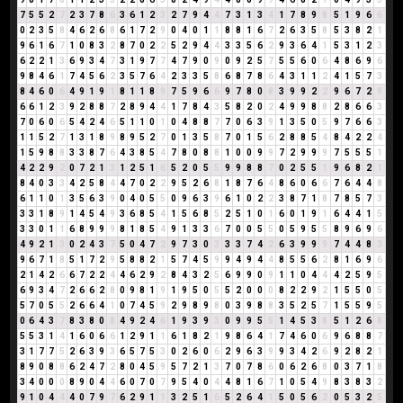
7
5
5
2
7
2
3
7
8
6
3
6
1
2
3
2
7
9
4
4
7
3
1
3
4
1
7
8
9
8
5
1
9
6
6
0
2
3
5
8
4
6
2
6
8
6
1
7
2
9
0
4
0
1
1
8
8
1
6
7
2
6
3
5
8
5
3
8
2
1
9
6
1
6
7
1
0
8
3
2
8
7
0
2
2
5
2
9
4
4
3
3
5
6
2
9
3
6
4
1
5
3
1
2
3
6
2
2
1
3
6
9
3
4
7
3
1
9
7
7
4
7
9
0
9
0
9
2
5
7
5
5
6
0
6
4
8
6
9
6
9
8
4
6
1
7
4
5
6
2
3
5
7
6
4
2
3
3
5
8
6
8
7
8
6
4
3
1
1
2
4
1
5
7
3
8
4
6
0
6
4
9
1
9
1
8
1
1
8
9
7
5
9
6
6
9
7
8
0
8
3
9
9
2
2
9
6
7
2
9
6
6
1
2
3
9
2
8
8
7
2
8
9
4
4
1
7
8
4
3
5
8
2
0
2
4
9
9
8
8
2
8
6
6
3
7
0
6
0
6
5
4
2
4
6
5
1
1
0
1
0
4
8
8
7
7
0
6
3
9
1
3
5
0
5
9
7
6
6
3
1
1
5
2
7
1
3
1
8
9
8
9
5
2
7
0
1
3
5
8
7
0
1
5
6
2
8
8
5
4
8
4
2
2
4
1
5
9
8
8
3
3
8
7
6
4
3
8
5
4
7
8
0
8
8
1
0
0
9
9
7
2
9
9
9
7
5
5
5
1
4
2
2
9
2
0
7
2
1
3
1
2
5
1
6
5
2
0
5
5
9
9
8
8
7
0
2
5
5
1
9
6
8
2
1
8
4
0
3
3
4
2
5
8
4
4
7
0
2
2
9
5
2
6
8
1
8
7
6
4
8
6
0
6
6
7
6
4
4
8
6
1
1
0
1
3
5
6
3
9
0
4
0
5
5
0
9
6
3
9
6
1
0
2
2
3
8
7
1
8
7
8
5
7
3
3
3
1
8
9
1
4
5
4
9
3
6
8
5
4
1
5
6
8
5
2
5
1
0
1
6
0
1
9
1
6
4
4
1
5
3
3
0
1
1
6
8
9
9
9
8
1
8
5
4
9
1
3
3
6
7
0
0
5
5
0
5
9
5
5
8
9
6
9
6
4
9
2
1
3
0
2
4
3
7
5
0
4
7
2
9
7
3
0
3
3
3
7
4
2
6
3
9
9
9
7
4
4
8
3
9
6
7
1
8
5
1
7
2
9
5
8
8
2
1
5
7
4
5
9
9
4
9
4
4
8
5
5
6
2
8
1
6
9
6
2
1
4
2
6
6
7
2
2
4
4
6
2
9
2
8
4
3
2
5
6
9
9
0
9
1
1
0
4
4
4
2
5
9
5
6
9
3
4
7
2
6
6
2
8
0
9
8
1
9
1
9
5
0
5
5
2
0
0
0
8
2
2
9
2
1
5
5
0
5
5
7
0
5
5
2
6
6
4
1
0
7
4
5
9
2
9
8
9
8
0
3
9
8
8
3
5
2
5
7
1
5
5
9
5
0
6
4
3
7
8
3
8
0
8
4
9
2
4
6
1
9
3
9
3
0
9
9
5
5
1
4
5
3
8
5
1
2
6
8
5
5
3
1
4
1
6
0
6
6
1
2
9
1
1
6
1
8
2
1
9
8
6
4
1
7
4
6
0
6
9
6
8
8
7
3
1
7
7
5
2
6
3
9
3
6
5
7
5
3
0
2
6
0
6
2
9
6
3
9
9
3
4
2
6
9
2
8
2
1
8
9
0
8
8
6
2
4
7
2
8
0
4
5
9
5
7
2
1
3
7
0
7
8
6
0
6
2
6
8
0
3
7
1
8
3
4
0
0
0
8
9
0
4
4
6
0
7
0
7
9
5
4
0
4
4
8
1
6
7
1
0
5
4
9
8
3
8
3
2
9
1
0
4
4
4
0
7
9
7
6
2
9
1
1
3
2
5
1
6
5
2
6
4
1
5
0
5
6
2
0
5
3
2
5