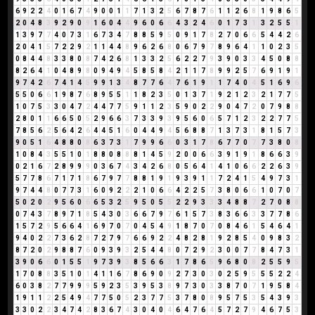
6
9
2
2
4
0
1
6
7
4
9
0
0
1
1
7
1
3
2
5
6
7
8
7
6
1
1
2
6
8
1
9
8
6
5
2
0
4
8
3
9
2
9
0
9
1
6
0
4
4
9
6
0
6
6
4
3
2
4
6
0
1
7
3
1
3
2
5
5
1
1
3
9
7
7
4
0
7
3
1
6
7
3
4
7
8
8
5
9
5
0
9
1
7
8
2
7
0
6
6
5
4
4
2
6
2
0
4
1
5
7
2
2
9
2
1
1
4
4
8
9
6
2
6
8
0
6
7
9
7
8
9
6
4
1
1
0
2
3
5
0
8
4
4
8
3
3
8
0
8
7
4
2
6
8
1
3
3
2
5
6
2
2
7
9
3
9
0
3
3
4
5
0
8
8
8
2
6
4
1
0
4
8
9
8
0
9
4
9
4
5
8
5
8
4
2
1
1
7
8
9
9
2
5
7
6
9
1
9
1
9
7
4
2
6
7
4
1
4
5
9
9
1
3
4
8
7
7
6
4
7
6
1
9
1
1
7
4
0
4
5
1
6
9
6
5
5
0
6
6
1
9
8
7
6
8
9
5
5
1
1
8
2
3
5
0
1
3
7
1
9
2
1
2
3
2
1
7
7
5
1
0
7
5
3
3
0
4
7
2
4
4
7
7
5
9
1
1
2
3
5
9
0
2
2
9
0
4
7
2
0
7
9
8
8
2
8
0
1
1
6
6
5
0
5
2
9
6
6
3
7
3
3
9
3
9
5
6
0
6
5
7
1
2
3
2
2
7
7
5
7
8
5
6
2
5
6
4
2
6
4
4
5
1
6
0
4
4
9
4
5
6
8
8
7
1
3
7
3
1
8
1
5
7
3
9
0
5
1
6
4
8
8
0
8
6
3
7
3
1
7
9
9
6
6
0
3
1
7
8
6
7
7
0
7
7
3
8
0
8
1
0
8
4
3
5
5
1
0
1
8
8
0
8
8
8
1
4
5
9
2
0
0
6
6
3
9
1
9
1
8
6
6
3
9
0
2
1
6
7
2
8
9
9
9
0
3
6
7
4
3
4
2
6
8
0
5
6
4
1
4
1
0
6
6
2
2
6
3
9
5
7
7
8
6
7
1
7
1
8
6
7
9
7
7
8
8
1
9
1
9
3
9
1
1
7
2
4
1
5
4
9
7
3
1
9
7
4
4
8
0
7
7
3
1
6
0
9
2
2
2
1
0
6
6
4
2
2
5
7
3
8
0
6
6
1
0
7
0
7
5
0
2
0
2
9
5
6
0
6
6
5
3
2
5
9
5
0
5
5
2
2
9
3
3
3
4
8
8
7
2
7
0
8
8
0
7
4
3
7
8
9
7
1
8
5
4
3
0
3
6
6
7
9
7
6
1
5
7
3
8
3
6
6
3
3
7
7
8
6
1
5
7
2
9
5
6
6
4
1
6
9
7
0
7
0
4
5
4
9
1
8
7
0
7
0
8
4
6
1
5
4
6
4
1
9
4
0
2
2
7
3
6
2
8
7
2
7
9
7
6
6
9
2
2
4
8
2
8
1
9
2
8
5
4
0
9
8
3
2
8
7
2
0
2
9
8
8
7
6
0
9
3
9
3
2
5
4
4
8
0
7
2
9
2
3
0
0
7
7
8
4
7
3
1
3
9
0
6
6
0
1
5
5
1
9
7
3
9
3
8
5
6
6
3
1
7
8
6
5
9
6
8
0
8
2
5
5
9
5
1
7
0
8
8
3
5
1
0
1
4
1
1
6
7
8
6
9
0
9
2
7
3
0
3
0
2
5
9
5
5
5
2
2
4
6
0
3
8
2
7
7
9
9
9
5
9
2
3
5
3
9
5
3
8
9
7
3
0
3
3
8
7
0
7
1
9
5
8
4
1
9
1
1
2
2
5
4
9
4
7
7
5
0
5
2
3
7
7
5
3
7
8
0
8
9
5
7
5
3
5
4
3
9
3
3
3
0
2
2
3
4
7
4
2
8
3
6
7
4
3
0
4
0
4
6
4
7
6
4
5
7
2
7
9
4
6
7
5
3