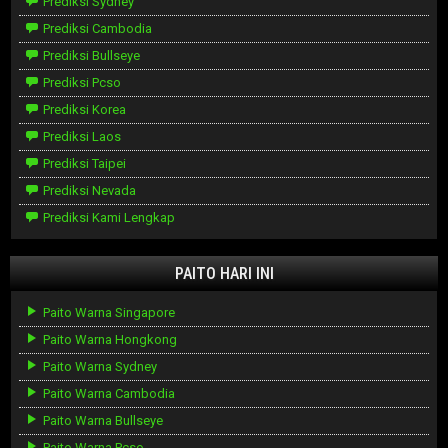
Prediksi Sydney
Prediksi Cambodia
Prediksi Bullseye
Prediksi Pcso
Prediksi Korea
Prediksi Laos
Prediksi Taipei
Prediksi Nevada
Prediksi Kami Lengkap
PAITO HARI INI
Paito Warna Singapore
Paito Warna Hongkong
Paito Warna Sydney
Paito Warna Cambodia
Paito Warna Bullseye
Paito Warna Pcso