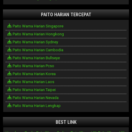
PAITO HARIAN TERCEPAT
Paito Warna Harian Singapore
Paito Warna Harian Hongkong
Paito Warna Harian Sydney
Paito Warna Harian Cambodia
Paito Warna Harian Bullseye
Paito Warna Harian Pcso
Paito Warna Harian Korea
Paito Warna Harian Laos
Paito Warna Harian Taipei
Paito Warna Harian Nevada
Paito Warna Harian Lengkap
BEST LINK