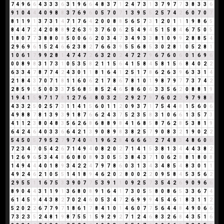
7
4
9
6
6
4
3
3
3
6
3
1
9
6
6
4
8
3
7
1
2
4
7
3
1
3
7
9
7
7
3
8
3
3
6
9
1
0
4
4
4
0
9
8
8
3
7
6
9
6
0
5
7
0
7
1
3
9
5
5
2
5
7
4
2
6
0
7
0
7
8
1
1
9
1
3
7
3
1
4
7
1
7
6
4
2
0
0
8
8
5
6
5
7
3
1
2
0
1
1
1
9
8
6
5
8
4
4
7
2
4
2
0
8
8
9
2
6
3
9
3
7
6
0
6
2
5
4
9
4
5
1
5
8
4
6
7
5
0
5
1
8
0
7
7
3
8
8
0
8
5
0
0
6
6
2
0
3
4
7
3
4
9
3
3
8
1
0
9
9
2
8
8
5
4
2
9
6
9
6
1
5
2
4
6
6
2
3
8
2
7
6
6
3
9
5
5
6
8
5
3
0
2
8
1
0
5
2
8
1
1
0
6
1
7
9
9
2
8
1
4
7
4
7
2
6
3
2
0
2
4
7
2
7
9
6
7
6
0
6
0
1
6
9
6
0
0
8
9
8
3
1
7
3
1
0
5
3
5
8
2
1
1
5
6
4
1
5
8
4
5
8
1
5
6
8
4
0
2
2
6
3
3
4
7
8
7
7
4
2
4
3
0
1
1
8
1
6
4
1
2
5
1
7
8
6
2
6
3
9
6
3
3
1
4
2
1
8
4
3
7
0
7
1
8
1
1
6
0
6
2
1
7
8
6
7
8
1
0
1
9
8
7
9
7
7
3
7
4
2
2
8
5
9
5
5
0
0
3
3
7
5
6
8
5
8
5
2
4
6
5
8
6
0
6
3
3
5
6
2
0
8
8
1
9
1
9
4
1
5
9
7
1
7
8
1
2
7
6
4
8
0
3
2
5
2
9
2
7
9
7
6
0
2
2
9
7
9
8
8
4
3
3
2
5
0
2
5
7
3
1
1
4
1
5
6
0
1
1
2
0
9
3
7
1
7
5
4
4
8
1
5
6
0
6
4
9
8
8
7
8
1
3
9
3
9
1
8
7
6
6
2
4
3
7
5
2
3
5
8
3
1
0
6
6
1
3
5
7
3
4
1
1
2
3
8
0
4
8
3
5
6
2
6
8
6
8
8
9
8
4
1
6
8
5
8
7
6
2
8
5
3
8
1
9
6
4
2
4
6
4
0
3
3
6
6
4
2
1
3
9
0
8
9
8
3
8
2
5
7
9
0
8
3
2
1
9
0
2
2
5
4
5
0
5
7
9
5
2
7
9
7
4
0
4
1
9
6
2
8
4
6
6
6
3
2
7
4
8
3
4
8
6
0
6
7
2
3
4
7
0
5
4
2
6
7
1
4
9
4
0
8
2
0
2
7
1
4
1
5
3
8
1
3
4
4
4
3
8
2
1
2
6
9
6
5
3
4
4
8
6
0
8
0
8
9
3
0
5
5
3
8
4
3
7
1
0
6
2
8
8
1
8
0
8
1
4
9
4
4
4
0
1
8
9
3
4
2
2
4
7
9
7
8
6
0
3
1
3
4
3
4
8
5
4
8
3
0
1
1
4
9
2
4
6
2
1
0
5
5
1
4
1
8
9
4
6
2
0
2
8
0
0
2
2
0
9
5
8
4
5
3
5
6
2
2
9
5
5
1
1
6
7
5
3
3
9
0
7
7
5
3
9
1
1
0
9
2
5
7
3
5
4
2
6
9
0
9
6
6
8
9
0
4
4
3
1
1
9
1
3
6
8
0
8
9
1
6
4
1
7
3
0
5
5
8
0
8
6
5
3
3
6
7
4
6
1
4
5
9
4
4
3
8
2
7
0
2
4
6
0
5
3
4
7
2
6
9
9
9
4
5
4
6
1
8
3
1
1
2
5
2
0
2
2
6
7
7
9
7
1
8
6
1
7
8
4
1
0
1
4
6
0
7
7
5
6
4
4
8
4
9
0
6
6
7
3
2
3
5
2
4
8
1
9
8
7
5
5
1
5
9
2
9
2
7
1
2
4
6
8
3
2
6
8
4
3
5
1
6