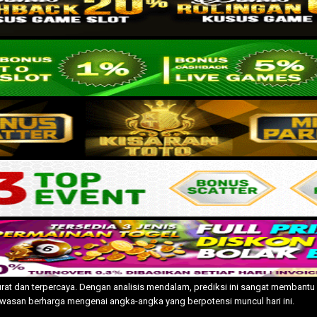
rat dan terpercaya. Dengan analisis mendalam, prediksi ini sangat memban
awasan berharga mengenai angka-angka yang berpotensi muncul hari ini.