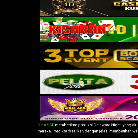
Data SGP
memberikan prediksi Delaware Night yang aku
mereka. Prediksi disajikan dengan jelas, memberikan w