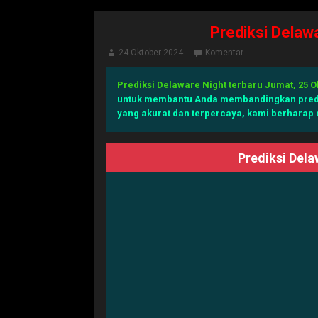
Prediksi Delaw
24 Oktober 2024
Komentar
Prediksi Delaware Night terbaru Jumat, 25 O
untuk membantu Anda membandingkan predi
yang akurat dan terpercaya, kami berharap
Prediksi Del