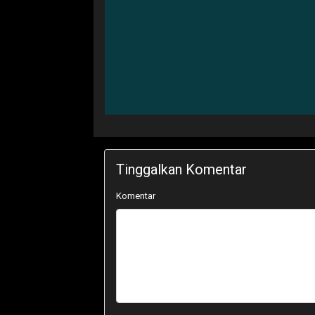
Tinggalkan Komentar
Komentar