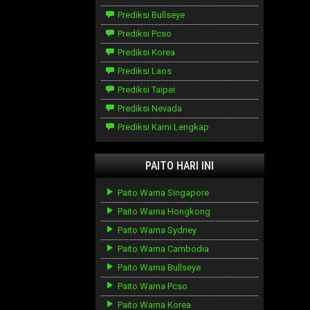
Prediksi Bullseye
Prediksi Pcso
Prediksi Korea
Prediksi Laos
Prediksi Taipei
Prediksi Nevada
Prediksi Kami Lengkap
PAITO HARI INI
Paito Warna Singapore
Paito Warna Hongkong
Paito Warna Sydney
Paito Warna Cambodia
Paito Warna Bullseye
Paito Warna Pcso
Paito Warna Korea