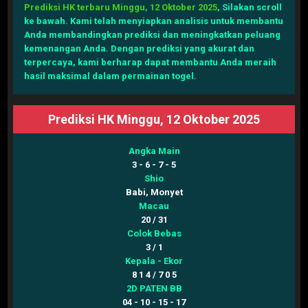
Prediksi HK terbaru Minggu, 12 Oktober 2025
,
Silakan scroll
ke bawah. Kami telah menyiapkan analisis untuk membantu
Anda membandingkan prediksi dan meningkatkan peluang
kemenangan Anda. Dengan prediksi yang akurat dan
terpercaya, kami berharap dapat membantu Anda meraih
hasil maksimal dalam permainan togel.
Prediksi HK Minggu, 12 Oktober 2025
Angka Main
3 - 6 - 7 - 5
Shio
Babi, Monyet
Macau
20 / 31
Colok Bebas
3 / 1
Kepala - Ekor
8 1 4 / 7 0 5
2D PATEN BB
04 - 10 - 15 - 17