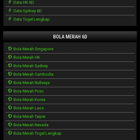
Data HK 6D
Data Sydney 6D
Data Togel Lengkap
BOLA MERAH 6D
Bola Merah Singapore
Bola Merah HK
Bola Merah Sydney
Bola Merah Cambodia
Bola Merah Bullseye
Bola Merah Pcso
Bola Merah Korea
Bola Merah Laos
Bola Merah Taipei
Bola Merah Nevada
Bola Merah Togel Lengkap