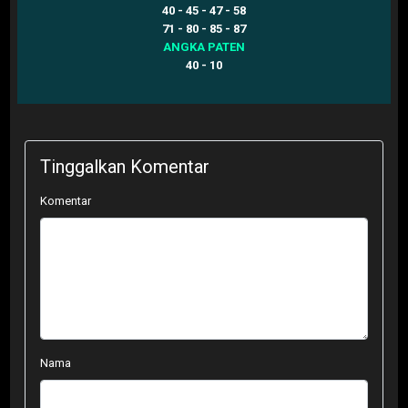
40 - 45 - 47 - 58
71 - 80 - 85 - 87
ANGKA PATEN
40 - 10
Tinggalkan Komentar
Komentar
Nama