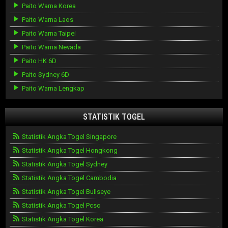
Paito Warna Korea
Paito Warna Laos
Paito Warna Taipei
Paito Warna Nevada
Paito HK 6D
Paito Sydney 6D
Paito Warna Lengkap
STATISTIK TOGEL
Statistik Angka Togel Singapore
Statistik Angka Togel Hongkong
Statistik Angka Togel Sydney
Statistik Angka Togel Cambodia
Statistik Angka Togel Bullseye
Statistik Angka Togel Pcso
Statistik Angka Togel Korea