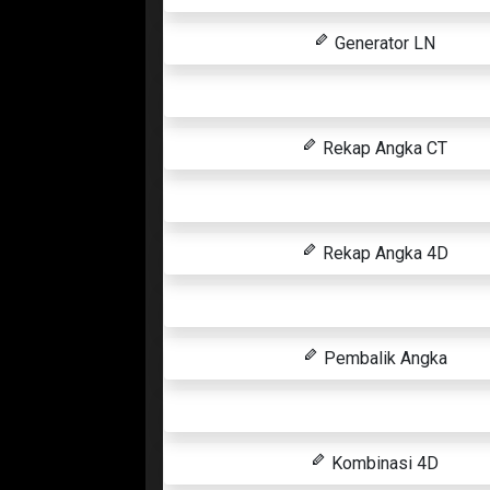
Generator LN
Rekap Angka CT
Rekap Angka 4D
Pembalik Angka
Kombinasi 4D