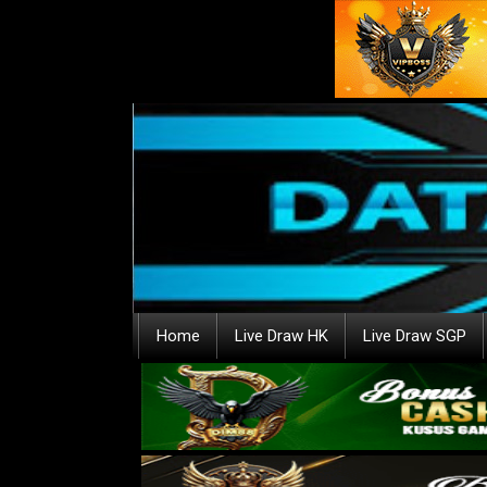
Home
Live Draw HK
Live Draw SGP