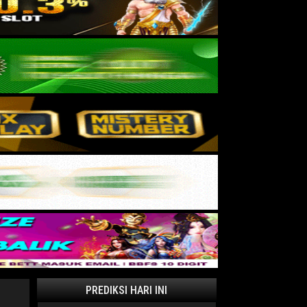
PREDIKSI HARI INI