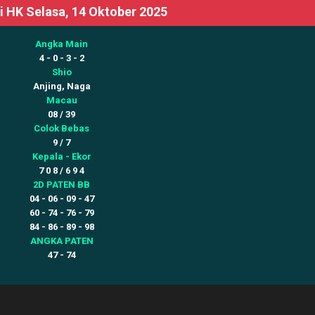
i HK Selasa, 14 Oktober 2025
Angka Main
4 - 0 - 3 - 2
Shio
Anjing, Naga
Macau
08 / 39
Colok Bebas
9 / 7
Kepala - Ekor
7 0 8 / 6 9 4
2D PATEN BB
04 - 06 - 09 - 47
60 - 74 - 76 - 79
84 - 86 - 89 - 98
ANGKA PATEN
47 - 74