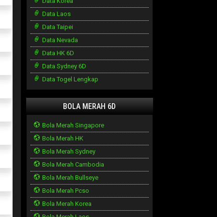
Data Korea
Data Laos
Data Taipei
Data Nevada
Data HK 6D
Data Sydney 6D
Data Togel Lengkap
BOLA MERAH 6D
Bola Merah Singapore
Bola Merah HK
Bola Merah Sydney
Bola Merah Cambodia
Bola Merah Bullseye
Bola Merah Pcso
Bola Merah Korea
Bola Merah Laos