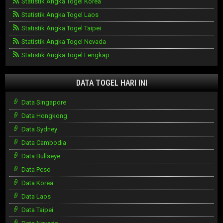
Statistik Angka Togel Korea
Statistik Angka Togel Laos
Statistik Angka Togel Taipei
Statistik Angka Togel Nevada
Statistik Angka Togel Lengkap
DATA TOGEL HARI INI
Data Singapore
Data Hongkong
Data Sydney
Data Cambodia
Data Bullseye
Data Pcso
Data Korea
Data Laos
Data Taipei