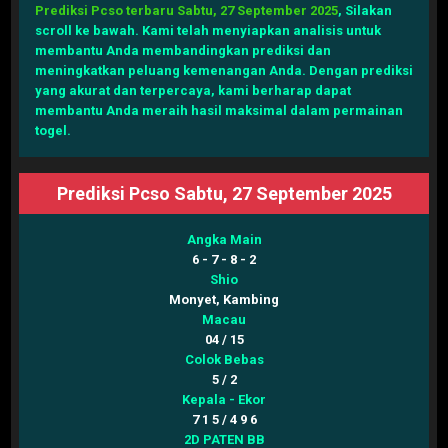
Prediksi Pcso terbaru Sabtu, 27 September 2025
,
Silakan
scroll ke bawah. Kami telah menyiapkan analisis untuk
membantu Anda membandingkan prediksi dan
meningkatkan peluang kemenangan Anda. Dengan prediksi
yang akurat dan terpercaya, kami berharap dapat
membantu Anda meraih hasil maksimal dalam permainan
togel.
Prediksi Pcso Sabtu, 27 September 2025
Angka Main
6 - 7 - 8 - 2
Shio
Monyet, Kambing
Macau
04 / 15
Colok Bebas
5 / 2
Kepala - Ekor
7 1 5 / 4 9 6
2D PATEN BB