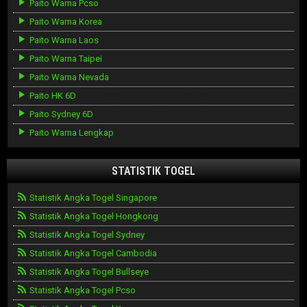
Paito Warna Pcso
Paito Warna Korea
Paito Warna Laos
Paito Warna Taipei
Paito Warna Nevada
Paito HK 6D
Paito Sydney 6D
Paito Warna Lengkap
STATISTIK TOGEL
Statistik Angka Togel Singapore
Statistik Angka Togel Hongkong
Statistik Angka Togel Sydney
Statistik Angka Togel Cambodia
Statistik Angka Togel Bullseye
Statistik Angka Togel Pcso