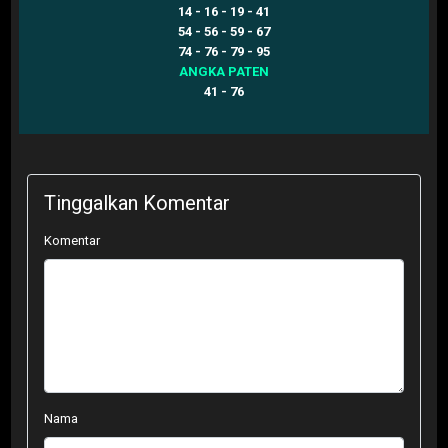
14 - 16 - 19 - 41
54 - 56 - 59 - 67
74 - 76 - 79 - 95
ANGKA PATEN
41 - 76
Tinggalkan Komentar
Komentar
Nama