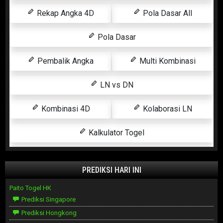
Rekap Angka 4D
Pola Dasar All
Pola Dasar
Pembalik Angka
Multi Kombinasi
LN vs DN
Kombinasi 4D
Kolaborasi LN
Kalkulator Togel
PREDIKSI HARI INI
Paito Togel HK
Prediksi Singapore
Prediksi Hongkong