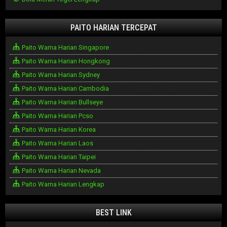
PAITO HARIAN TERCEPAT
Paito Warna Harian Singapore
Paito Warna Harian Hongkong
Paito Warna Harian Sydney
Paito Warna Harian Cambodia
Paito Warna Harian Bullseye
Paito Warna Harian Pcso
Paito Warna Harian Korea
Paito Warna Harian Laos
Paito Warna Harian Taipei
Paito Warna Harian Nevada
Paito Warna Harian Lengkap
BEST LINK