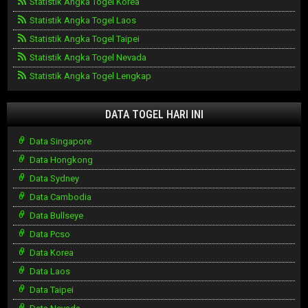
Statistik Angka Togel Korea
Statistik Angka Togel Laos
Statistik Angka Togel Taipei
Statistik Angka Togel Nevada
Statistik Angka Togel Lengkap
DATA TOGEL HARI INI
Data Singapore
Data Hongkong
Data Sydney
Data Cambodia
Data Bullseye
Data Pcso
Data Korea
Data Laos
Data Taipei