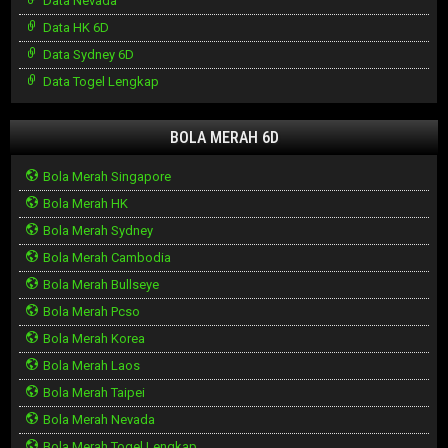
Data Nevada
Data HK 6D
Data Sydney 6D
Data Togel Lengkap
BOLA MERAH 6D
Bola Merah Singapore
Bola Merah HK
Bola Merah Sydney
Bola Merah Cambodia
Bola Merah Bullseye
Bola Merah Pcso
Bola Merah Korea
Bola Merah Laos
Bola Merah Taipei
Bola Merah Nevada
Bola Merah Togel Lengkap