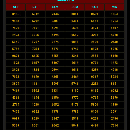
TAHUN 2024
SEL
RAB
KAM
JUM
SAB
MIN
8936
6912
2434
8881
0609
9363
9568
6292
0303
0301
6881
5223
7570
7171
4295
2673
4574
8407
2973
3926
4194
0552
4251
4978
5342
3277
9674
9895
2500
2830
5756
7754
3470
9749
8978
8075
0671
6625
5755
8341
2354
8168
1323
0657
5807
4614
0791
1473
3921
1334
2694
1611
4259
4718
7093
9670
4363
3464
0067
5734
3804
1111
5295
5746
2253
8141
7469
0302
9831
8190
8162
6082
4361
1644
6356
8770
9764
5170
2714
1238
6052
5171
5800
1980
7472
6322
1378
7785
8100
3091
0699
8219
5147
2519
0228
2486
5369
0061
8662
5849
6480
7614