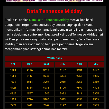
Data Tennesse Midday
Berikut ini adalah
Data Paito Tennesse Midday
menyajikan hasil
pengundian togel Tennesse Midday secara lengkap dan akurat,
memberikan informasi berharga bagi pemain yang ingin menganalisis
hasil sebelumnya untuk membuat prediksi togel Tennesse Midday hari
ini. Dengan akses yang mudah dan pembaruan rutin, Data Tennesse
Midday menjadi alat penting bagi para penggemar togel dalam
mengembangkan strategi permainan mereka.
TAHUN 2019
SEL
RAB
KAM
JUM
SAB
MIN
1384
4196
3613
6157
9631
6172
1280
6113
0240
9354
9753
9096
7937
1814
3204
2018
3256
0380
4425
3364
5736
3126
9397
4324
4324
4527
1740
5932
4611
3805
1859
7716
5906
0623
8756
9309
7778
8643
2942
9122
0349
9509