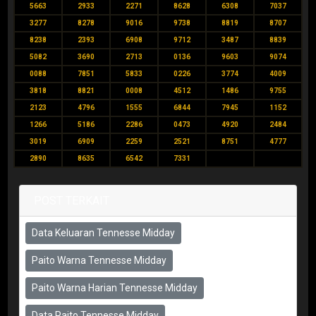
5663
2933
2271
8628
6308
7037
3277
8278
9016
9738
8819
8707
8238
2393
6908
9712
3487
8839
5082
3690
2713
0136
9603
9074
0088
7851
5833
0226
3774
4009
3818
8821
0008
4512
1486
9755
2123
4796
1555
6844
7945
1152
1266
5186
2286
0473
4920
2484
3019
6909
2259
2521
8751
4777
2890
8635
6542
7331
POST TERKAIT
Data Keluaran Tennesse Midday
Paito Warna Tennesse Midday
Paito Warna Harian Tennesse Midday
Data Paito Tennesse Midday