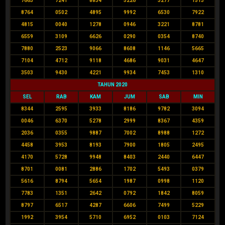
7663
7241
8834
5226
3277
1513
8764
0502
4895
9992
6530
7922
4815
0040
1278
0946
3221
8781
6559
3109
6626
0290
0354
8740
7880
2523
9066
8608
1146
5665
7104
4712
9118
4686
9031
4647
3503
9430
4221
9934
7453
1310
TAHUN 2020
SEL
RAB
KAM
JUM
SAB
MIN
8344
2595
3933
8186
9782
3094
0046
6370
5278
2999
8367
4359
2036
0355
9887
7002
8988
1272
4458
3953
8193
7900
1805
2495
4170
5728
9948
8403
2440
6447
8701
0081
2886
1702
5493
0379
5616
8794
5654
1987
0998
1120
7783
1351
2642
0792
1842
8059
8797
6517
4287
6606
7499
5229
1992
3954
5710
6952
0103
7124