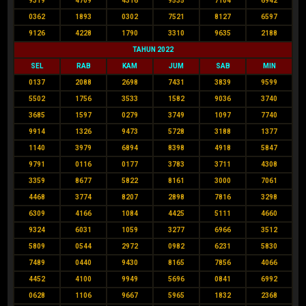
9319
4709
4316
9535
7104
6942
0362
1893
0302
7521
8127
6597
9126
4228
1790
3310
9635
2188
TAHUN 2022
SEL
RAB
KAM
JUM
SAB
MIN
0137
2088
2698
7431
3839
9599
5502
1756
3533
1582
9036
3740
3685
1597
0279
3749
1097
7740
9914
1326
9473
5728
3188
1377
1140
3979
6894
8398
4918
5847
9791
0116
0177
3783
3711
4308
3359
8677
5822
8161
3000
7061
4468
3774
8207
2898
7816
3298
6309
4166
1084
4425
5111
4660
9324
6031
1059
3277
6966
3512
5809
0544
2972
0982
6231
5830
7489
0440
9430
8165
7856
4066
4452
4100
9949
5696
0841
6992
0628
1106
9667
5965
1832
2368