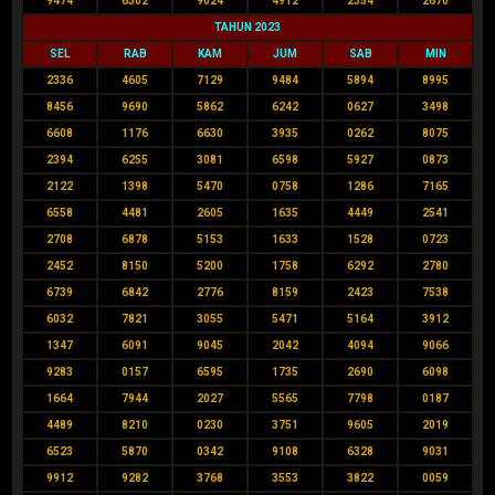
9474
6302
9024
4912
2354
2670
TAHUN 2023
SEL
RAB
KAM
JUM
SAB
MIN
2336
4605
7129
9484
5894
8995
8456
9690
5862
6242
0627
3498
6608
1176
6630
3935
0262
8075
2394
6255
3081
6598
5927
0873
2122
1398
5470
0758
1286
7165
6558
4481
2605
1635
4449
2541
2708
6878
5153
1633
1528
0723
2452
8150
5200
1758
6292
2780
6739
6842
2776
8159
2423
7538
6032
7821
3055
5471
5164
3912
1347
6091
9045
2042
4094
9066
9283
0157
6595
1735
2690
6098
1664
7944
2027
5565
7798
0187
4489
8210
0230
3751
9605
2019
6523
5870
0342
9108
6328
9031
9912
9282
3768
3553
3822
0059