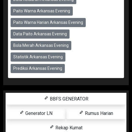
Paito Warna Arkansas Evening
Paito Warna Harian Arkansas Evening
Data Paito Arkansas Evening
Bola Merah Arkansas Evening
Statistik Arkansas Evening
Prediksi Arkansas Evening
BBFS GENERATOR
Generator LN
Rumus Harian
Rekap Kumat