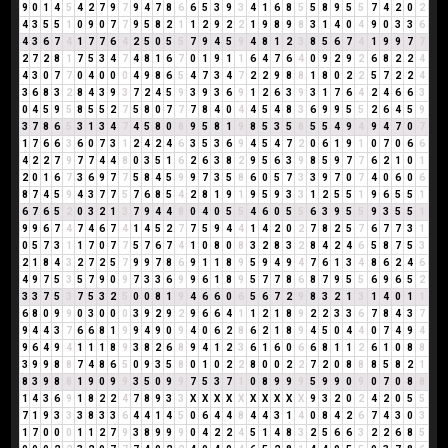
9
0
1
4
5
4
2
7
9
7
9
4
7
8
6
6
5
3
9
3
4
1
6
8
5
5
8
9
5
5
7
4
2
0
2
4
3
5
5
1
0
9
0
7
7
9
5
8
2
1
1
2
9
2
2
1
9
8
9
8
3
1
4
0
4
9
0
3
3
6
4
3
6
7
4
1
7
7
6
4
2
5
0
5
5
7
9
4
5
9
4
8
1
2
3
8
5
6
7
4
1
9
9
7
7
2
7
2
8
1
7
5
3
4
7
4
8
1
6
7
0
1
9
1
1
6
4
7
6
4
0
9
2
9
2
6
8
2
2
4
4
3
0
7
7
0
4
0
0
0
4
9
8
6
5
4
7
3
4
7
2
2
9
8
8
1
8
0
2
2
5
7
2
2
4
3
6
8
3
2
8
4
3
9
3
7
2
4
5
9
3
9
3
6
9
1
2
6
3
9
3
1
7
6
4
2
4
6
6
3
0
4
5
9
5
8
5
5
2
7
5
8
0
7
7
7
8
4
0
4
4
5
4
8
3
6
9
9
5
5
2
6
4
5
9
3
7
8
6
5
3
1
3
4
7
4
5
8
0
8
9
5
8
1
9
8
5
3
5
8
5
5
4
9
4
9
4
7
0
7
1
7
6
6
3
6
0
7
3
1
2
4
2
4
6
3
5
3
6
9
4
5
4
7
2
0
6
1
9
1
0
7
0
6
6
4
2
2
7
9
7
7
4
4
8
0
3
5
1
6
2
6
3
8
2
9
5
6
3
9
8
5
9
7
7
6
2
1
0
1
2
0
1
6
7
3
6
9
7
7
5
8
4
5
9
9
7
3
5
8
6
0
5
7
3
3
9
7
0
7
4
0
6
0
6
8
7
4
5
9
4
3
7
7
5
7
6
8
5
4
2
8
1
9
1
9
5
9
3
3
1
2
5
5
1
9
6
5
5
1
6
7
6
5
2
0
3
2
1
3
7
9
4
4
8
0
4
0
5
5
4
6
0
5
5
6
3
9
5
5
9
3
5
5
1
9
9
6
7
4
7
4
6
7
4
1
4
5
2
7
7
5
9
4
4
1
4
2
0
2
7
8
2
5
7
6
7
7
3
1
0
5
7
3
1
1
7
0
7
7
5
7
6
7
4
1
0
8
0
8
3
2
8
3
2
8
4
2
4
6
5
8
7
5
3
2
1
8
4
3
2
7
2
5
7
9
9
7
8
6
9
1
1
8
9
5
9
4
9
4
7
6
1
3
4
8
6
2
4
6
4
9
7
5
3
5
7
9
0
9
7
3
3
6
9
9
6
1
8
9
5
7
7
8
6
8
7
9
5
5
6
9
6
5
2
3
3
7
5
3
7
5
3
2
5
0
0
8
1
9
4
6
6
0
6
5
6
7
2
9
8
3
2
1
3
1
4
0
1
1
6
8
0
9
9
0
3
0
0
0
3
9
2
9
2
9
6
6
4
1
1
2
1
8
9
2
2
3
3
6
7
8
4
3
7
9
4
4
3
7
6
6
8
1
9
9
4
9
0
9
4
0
6
2
8
6
2
1
8
9
4
5
0
4
4
0
7
4
9
4
9
6
4
9
4
1
1
1
8
9
3
8
2
6
8
9
4
1
2
3
6
1
6
0
6
6
8
1
1
2
6
1
0
8
8
3
9
9
8
8
7
4
8
6
5
0
9
3
5
8
0
1
0
2
2
8
0
0
2
2
7
2
0
8
8
8
5
8
2
1
8
3
9
8
8
1
9
0
9
9
3
5
0
9
9
7
5
3
7
1
0
8
9
9
9
5
9
9
0
9
0
7
0
8
8
1
4
3
6
9
1
8
2
2
4
7
8
9
3
3
X
X
X
X
X
X
X
X
X
X
9
3
2
0
2
4
2
0
5
5
7
1
9
3
3
3
8
3
3
6
4
4
1
4
5
0
6
4
4
8
4
4
3
1
4
0
8
4
2
6
7
4
3
0
3
1
7
0
0
0
1
1
2
7
9
3
8
9
9
9
0
4
2
2
4
5
1
4
8
3
2
5
6
6
3
2
2
6
8
5