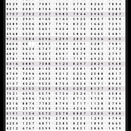
8
5
2
9
2
2
0
5
6
2
7
0
8
1
9
1
5
3
0
3
3
7
9
4
4
8
2
6
0
6
7
8
9
4
4
9
6
9
9
9
0
0
8
1
9
8
7
0
4
4
9
5
7
5
3
4
1
4
3
7
3
8
4
7
2
0
0
8
5
4
3
7
3
7
1
2
7
0
2
2
2
1
0
7
7
5
9
8
3
2
7
9
4
4
8
3
9
0
5
5
9
2
8
7
6
5
9
1
2
3
2
9
0
1
1
4
1
6
5
2
6
1
6
3
9
5
9
2
5
7
8
0
5
7
3
0
3
9
4
4
2
0
8
9
8
5
5
0
6
6
8
5
8
7
6
7
9
7
6
4
8
3
2
2
4
1
6
6
2
8
7
3
9
1
1
7
5
1
7
8
5
9
9
5
5
5
6
5
1
6
9
4
5
4
9
5
1
7
0
7
8
0
4
5
9
5
2
6
3
9
4
9
6
8
5
0
5
3
8
2
5
4
1
0
1
9
1
5
4
9
5
8
6
4
1
0
6
6
5
2
5
4
8
1
9
9
7
4
5
9
1
5
8
4
3
6
0
9
6
6
0
2
9
9
9
2
8
3
1
4
5
9
3
6
9
6
1
0
3
3
8
6
5
6
2
X
X
0
8
5
9
3
3
1
9
4
9
4
4
1
9
1
1
3
2
8
7
6
7
9
8
1
9
4
6
8
3
2
3
6
2
4
6
5
7
4
7
2
2
9
4
9
4
8
0
2
8
1
3
6
6
1
7
3
7
7
2
9
6
8
2
1
3
9
5
1
1
2
8
2
0
7
7
4
0
9
1
1
8
5
7
9
7
0
9
4
2
6
2
7
9
7
7
4
7
8
1
9
9
9
8
6
5
1
4
5
4
9
4
7
3
1
4
7
1
8
7
6
6
9
2
3
5
5
2
1
5
6
5
4
1
6
7
0
8
8
1
9
7
3
8
8
7
9
1
2
0
2
8
2
9
7
7
2
8
2
9
2
5
9
4
8
3
7
8
7
4
2
8
4
6
6
3
8
1
4
5
9
8
3
6
3
9
0
3
8
1
9
6
8
7
3
1
2
0
6
4
1
8
7
4
9
4
7
5
9
6
6
6
9
9
3
3
9
2
1
2
3
0
2
3
6
9
2
5
8
8
7
6
8
1
7
8
4
9
3
7
1
8
8
3
7
1
2
6
3
0
3
9
0
9
5
5
0
8
5
4
9
8
7
8
8
7
8
9
3
7
1
4
1
0
7
7
4
0
2
6
8
9
5
3
0
3
8
7
5
4
9
3
6
3
4
7
9
0
7
1
8
8
9
4
6
1
0
0
2
2
4
6
1
5
3
8
5
2
3
0
3
5
5
4
2
6
0
2
0
2
2
8
1
3
7
1
8
3
2
1
3
7
0
2
1
3
6
5
9
3
3
5
5
7
9
7
5
7
3
6
9
2
5
2
4
6
7
1
3
9
3
4
5
8
4
3
9
8
3
2
5
6
9
8
6
5
7
6
1
5
6
9
7
2
1
3
8
7
1
3
4
9
7
5
8
4
9
7
3
9
3
8
3
1
6
7
8
8
7
4
2
7
7
8
3
2
8
7
9
0
9
5
7
1
7
8
1
1
3
8
2
5
7
9
9
9
0
0
9
3
3
2
3
7
9
7
0
0
3
6
9
0
1
0
6
6
4
2
4
6
1
9
4
5
6
2
8
8
5
6
2
0
1
9
1
1
1
1
3
4
7
5
5
7
2
9
2
5
7
8
6
8
8
8
7
6
2
3
0
5
5
9
0
4
8
3
0
7
9
5
5
8
5
4
3
7
8
7
9
5
5
2
7
8
5
4
5
5
3
1
4
1
2
9
3
3
9
7
9
4
4
6
2
5
4
9
1
2
5
7
3
6
8
7
1
8
2
3
8
5
4
8
2
0
8
8
1
8
9
0
9
8
6
6
5
2
4
2
1
2
3
6
7
6
7
4
0
5
9
9
9
9
3
5
8
4
8
4
3
1
4
3
8
6
9
6
1
6
7
9
7