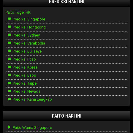
PREDIKSI HARI INI
Paito Togel HK
Prediksi Singapore
Prediksi Hongkong
Prediksi Sydney
Prediksi Cambodia
Prediksi Bullseye
Prediksi Pcso
Prediksi Korea
Prediksi Laos
Prediksi Taipei
Prediksi Nevada
Prediksi Kami Lengkap
PAITO HARI INI
Paito Warna Singapore