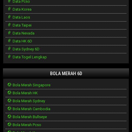
Data Pcso
Data Korea
Data Laos
Data Taipei
Data Nevada
Data HK 6D
Data Sydney 6D
Data Togel Lengkap
BOLA MERAH 6D
Bola Merah Singapore
Bola Merah HK
Bola Merah Sydney
Bola Merah Cambodia
Bola Merah Bullseye
Bola Merah Pcso