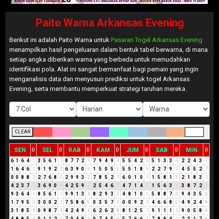
Paito Warna Arkansas Evening
Berikut ini adalah Paito Warna untuk
Pasaran Togel Arkansas Evening
menampilkan hasil pengeluaran dalam bentuk tabel berwarna, di mana
setiap angka diberikan warna yang berbeda untuk memudahkan
identifikasi pola. Alat ini sangat bermanfaat bagi pemain yang ingin
menganalisis data dan menyusun prediksi untuk togel Arkansas
Evening, serta membantu memperkuat strategi taruhan mereka.
CLEAR
SEN
SEL
RAB
KAM
JUM
SAB
MIN
D
D
D
D
D
D
D
6
1
6
4
1
3
5
6
1
7
8
7
7
2
9
7
9
4
9
4
5
5
4
2
6
5
1
3
3
6
2
2
4
3
7
1
6
4
6
1
9
1
9
2
2
6
3
9
0
9
1
5
0
5
5
5
5
1
8
9
2
2
7
9
7
4
5
5
2
7
0
0
8
8
7
2
7
6
8
5
2
9
9
3
3
7
8
5
2
7
6
0
1
0
1
1
5
8
1
9
2
1
8
3
2
4
2
3
7
1
3
6
9
0
9
4
2
5
9
5
2
5
4
6
1
4
7
1
4
5
1
5
6
3
9
3
8
7
2
9
9
3
6
4
1
8
5
6
1
7
9
9
1
3
4
8
2
9
3
3
4
8
1
0
1
5
8
8
7
6
9
4
3
5
8
1
7
9
5
5
3
0
0
2
2
7
5
8
6
5
0
3
5
7
3
0
0
9
2
2
4
6
6
8
5
4
9
2
4
6
3
1
8
5
4
0
9
8
7
6
4
2
4
9
4
6
2
6
2
8
8
1
2
5
7
9
1
1
1
2
9
0
5
8
4
4
8
8
5
4
0
1
1
2
3
7
0
4
9
4
0
7
4
5
9
5
7
6
6
3
7
8
9
4
4
2
3
1
7
8