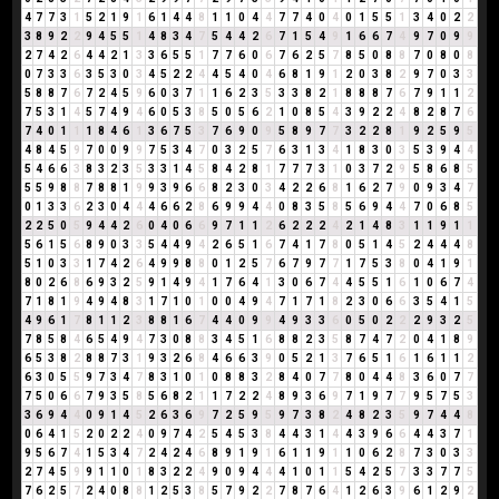
4
7
7
3
1
5
2
1
9
1
6
1
4
4
8
1
1
0
4
4
7
7
4
0
4
0
1
5
5
1
3
4
0
2
2
3
8
9
2
2
9
4
5
5
1
4
8
3
4
7
5
4
4
2
6
7
1
5
4
9
1
6
6
7
4
9
7
0
9
9
2
7
4
2
6
4
4
2
1
3
3
6
5
5
1
7
7
6
0
6
7
6
2
5
7
8
5
0
8
8
7
0
8
0
8
0
7
3
3
6
3
5
3
0
3
4
5
2
2
4
4
5
4
0
4
6
8
1
9
1
2
0
3
8
2
9
7
0
3
3
5
8
8
7
6
7
2
4
5
9
6
0
3
7
1
1
6
2
3
5
3
3
8
2
1
8
8
8
7
6
7
9
1
1
2
7
5
3
1
4
5
7
4
9
4
6
0
5
3
8
5
0
5
6
2
1
0
8
5
4
3
9
2
2
4
8
2
8
7
6
7
4
0
1
1
1
8
4
6
1
3
6
7
5
3
7
6
9
0
9
5
8
9
7
7
3
2
2
8
1
9
2
5
9
5
4
8
4
5
9
7
0
0
9
9
7
5
3
4
7
0
3
2
5
7
6
3
1
3
4
1
8
3
0
3
5
3
9
4
4
5
4
6
6
3
8
3
2
3
5
3
3
1
4
5
8
4
2
8
1
7
7
7
3
1
0
3
7
2
9
5
8
6
8
5
5
5
9
8
8
7
8
8
1
9
9
3
9
6
6
8
2
3
0
3
4
2
2
6
8
1
6
2
7
9
0
9
3
4
7
0
1
3
3
6
2
3
0
4
4
4
6
6
2
8
6
9
9
4
4
0
8
3
5
8
5
6
9
4
4
7
0
6
8
5
2
2
5
0
5
9
4
4
2
6
0
4
0
6
6
9
7
1
1
2
6
2
2
2
4
2
1
4
8
3
1
1
9
1
1
5
6
1
5
6
8
9
0
3
3
5
4
4
9
4
2
6
5
1
6
7
4
1
7
8
0
5
1
4
5
2
4
4
4
8
5
1
0
3
3
1
7
4
2
6
4
9
9
8
8
0
1
2
5
7
6
7
9
7
7
1
7
5
3
8
0
4
1
9
1
8
0
2
6
8
6
9
3
2
5
9
1
4
9
4
1
7
6
4
1
3
0
6
7
4
4
5
5
1
6
1
0
6
7
4
7
1
8
1
9
4
9
4
8
3
1
7
1
0
1
0
0
4
9
4
7
1
7
1
8
2
3
0
6
6
3
5
4
1
5
4
9
6
1
7
8
1
1
2
3
8
8
1
6
7
4
4
0
9
9
4
9
3
3
6
0
5
0
2
2
2
9
3
2
5
7
8
5
8
4
6
5
4
9
4
7
3
0
8
8
3
4
5
1
6
8
8
2
3
5
8
7
4
7
2
0
4
1
8
9
6
5
3
8
2
8
8
7
3
1
9
3
2
6
8
4
6
6
3
9
0
5
2
1
3
7
6
5
1
6
1
6
1
1
2
6
3
0
5
5
9
7
3
4
7
8
3
1
0
1
0
8
8
3
2
8
4
0
7
7
8
0
4
4
8
3
6
0
7
7
7
5
0
6
6
7
9
3
5
8
5
6
8
2
1
1
7
2
2
4
8
9
3
6
9
7
1
9
7
7
9
5
7
5
3
3
6
9
4
4
0
9
1
4
5
2
6
3
6
9
7
2
5
9
5
9
7
3
8
2
4
8
2
3
5
9
7
4
4
8
0
6
4
1
5
2
0
2
2
4
0
9
7
4
2
5
4
5
3
8
4
4
3
1
4
4
3
9
6
6
4
4
3
7
1
9
5
6
7
4
1
5
3
4
7
2
4
2
4
6
8
9
1
9
1
6
1
1
9
1
1
0
6
2
8
7
3
0
3
3
2
7
4
5
9
9
1
1
0
1
8
3
2
2
4
9
0
9
4
4
4
1
0
1
1
5
4
2
5
7
3
3
7
7
5
7
6
2
5
7
2
4
0
8
8
1
2
5
3
8
5
7
9
2
2
7
8
7
6
4
1
2
6
3
9
6
1
2
9
2