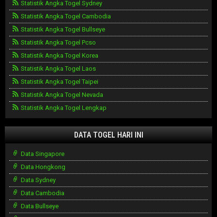
Statistik Angka Togel Sydney
Statistik Angka Togel Cambodia
Statistik Angka Togel Bullseye
Statistik Angka Togel Pcso
Statistik Angka Togel Korea
Statistik Angka Togel Laos
Statistik Angka Togel Taipei
Statistik Angka Togel Nevada
Statistik Angka Togel Lengkap
DATA TOGEL HARI INI
Data Singapore
Data Hongkong
Data Sydney
Data Cambodia
Data Bullseye