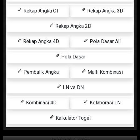
Rekap Angka CT
Rekap Angka 3D
Rekap Angka 2D
Rekap Angka 4D
Pola Dasar All
Pola Dasar
Pembalik Angka
Multi Kombinasi
LN vs DN
Kombinasi 4D
Kolaborasi LN
Kalkulator Togel