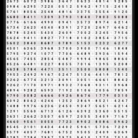
2
6
7
3
1
6
0
7
2
9
3
9
8
6
5
3
6
4
7
2
0
6
3
3
6
4
8
1
4
5
9
2
8
5
4
0
9
8
4
3
6
2
9
5
5
7
2
2
0
2
0
5
1
2
3
5
9
6
2
8
9
7
1
5
6
2
4
1
8
9
5
7
6
1
7
8
0
5
6
2
2
5
4
8
3
4
8
1
6
7
3
3
7
5
3
3
5
5
4
9
9
1
2
0
2
6
6
8
0
8
8
4
1
1
2
1
3
0
9
9
3
7
9
3
3
1
8
4
0
4
7
8
0
3
3
5
0
8
8
7
0
7
7
6
4
6
1
6
6
3
4
9
9
0
9
0
9
4
1
5
3
5
7
3
1
8
9
7
4
2
6
2
1
4
5
6
7
3
4
7
2
6
2
3
5
4
5
4
0
4
8
3
9
1
1
2
7
2
0
2
2
6
9
7
7
6
4
6
2
8
7
8
7
8
6
5
2
4
5
9
5
4
3
0
3
2
6
0
9
9
7
0
0
2
2
3
2
4
5
9
7
9
5
6
2
5
6
2
4
6
9
4
1
1
2
0
8
2
7
9
7
7
1
8
9
0
1
0
2
2
3
8
5
4
9
3
7
1
5
6
5
6
0
2
2
3
8
4
0
4
8
6
8
7
6
0
7
8
9
8
5
1
5
3
8
0
2
3
2
5
6
2
7
7
5
4
5
0
1
1
6
3
6
5
2
3
9
6
8
5
3
7
0
0
0
3
9
0
0
0
7
1
4
6
1
1
8
4
8
3
5
7
9
5
5
9
2
7
4
2
1
0
7
7
5
7
7
0
6
6
6
4
8
9
8
3
9
3
6
9
1
5
9
4
4
4
5
6
5
2
7
4
5
5
1
2
8
5
4
9
5
4
8
7
6
9
9
9
4
4
9
8
6
5
2
8
8
6
0
6
8
5
2
6
8
6
4
8
1
9
0
2
2
7
9
8
0
5
5
1
7
0
1
6
7
1
3
9
5
5
5
2
0
8
8
6
6
3
8
2
5
7
8
4
3
4
4
7
1
8
3
5
1
1
2
3
5
0
0
0
5
8
0
8
8
1
5
4
0
4
7
9
5
3
8
2
4
9
2
2
9
1
6
7
4
0
2
4
7
2
5
1
3
6
9
4
4
1
9
1
7
8
1
2
3
3
2
6
2
8
6
7
7
4
2
3
2
1
3
4
3
0
9
1
1
3
0
5
1
6
6
6
6
1
7
8
8
4
2
6
9
2
6
2
8
7
1
7
0
7
0
9
7
1
8
8
9
3
2
5
7
0
6
8
5
9
3
1
1
2
3
9
6
8
5
4
8
9
4
4
9
2
8
2
1
6
5
9
3
3
7
1
9
2
2
0
1
0
6
6
2
0
5
6
2
7
8
5
9
5
9
7
9
0
9
0
0
8
2
1
6
6
6
6
3
0
9
2
6
8
8
6
7
6
4
1
7
7
9
7
0
3
1
0
1
6
0
9
2
2
8
0
6
2
8
4
2
4
6
1
1
2
5
2
7
2
8
6
9
6
8
5
2
1
3
4
2
4
7
2
1
4
8
8
7
9
9
7
6
4
6
2
3
6
9
2
4
5
0
5
9
3
4
7
2
5
6
5
1
6
6
2
1
4
5
1
2
9
1
1
5
5
6
0
6
6
7
1
3
4
6
1
2
6
8
6
3
9
2
2
5
3
6
0
6
5
5
1
5
6
3
6
3
1
4
2
6
6
2
8
3
5
0
7
7
6
5
9
7
7
2
0
5
5
1
3
4
0
9
9
7
1
6
7
4
4
6
6
0
6
9
5
6
1
7
0
0
5
0
5
7
7
2
3
5
8
9
0
2
2
8
0
8
6
5
0
9
6
2
8
8
5
4
5
9
2
1
0
1
1
0
4
3
4
7
4
4
0
2
2
5
9
6
1
7
5
7
3
6
9
7
2
2
9
2
5
5
7
9
7
4
0
5
7
3
7
6
8
1
9
6
7
5
2
7
9
5
0
5
5
2
4
0
9
9
6
3
6
9
6
0
2
8
3
2
7
2
8
4
3
2
9
9
7
7
2
9
7
5
3
9
4
1
0
1
1
2
7
0
7
7
0
1
0
1