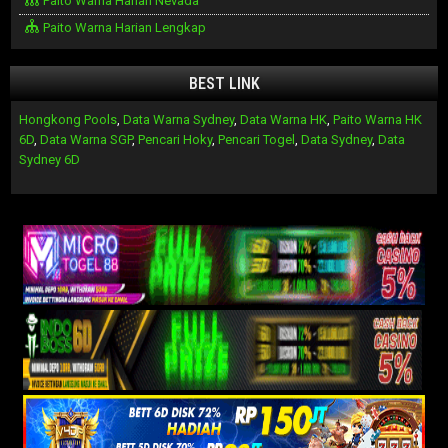
Paito Warna Harian Nevada
Paito Warna Harian Lengkap
BEST LINK
Hongkong Pools
,
Data Warna Sydney
,
Data Warna HK
,
Paito Warna HK
6D
,
Data Warna SGP
,
Pencari Hoky
,
Pencari Togel
,
Data Sydney
,
Data
Sydney 6D