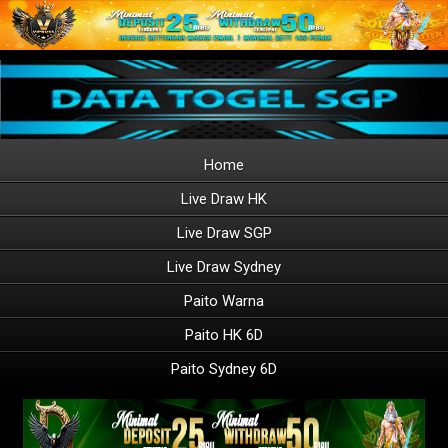
Home
Live Draw HK
Live Draw SGP
Live Draw Sydney
Paito Warna
Paito HK 6D
Paito Sydney 6D